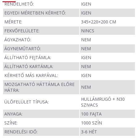
RENDELHETŐ:
IGEN
EGYEDI MÉRETBEN KÉRHETŐ:
IGEN
MÉRETE:
345×220×200 CM
FEKVŐFELÜLETE:
NINCS
ÁGYAZHATÓ:
NEM
ÁGYNEMŰTARTÓ:
NEM
ÁLLÍTHATÓ FEJTÁMLA:
IGEN
ÁLLÍTHATÓ KARTÁMLA:
NEM
KÉRHETŐ MÁS KARFÁVAL:
IGEN
MOZGATHATÓ HÁTTÁMLA ELŐRE
NEM
HÁTRA:
HULLÁMRUGÓ + N30
ÜLŐFELÜLET TÍPUSA:
SZIVACS
ANYAGA:
100 FAJTA
SZÍNE:
1000 SZÍN
RENDELÉSI IDŐ:
3-6 HÉT