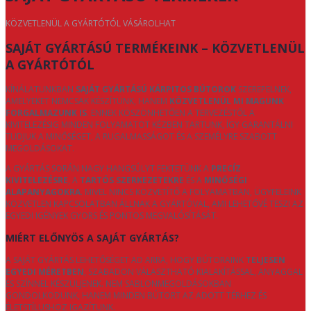
KÖZVETLENÜL A GYÁRTÓTÓL VÁSÁROLHAT
SAJÁT GYÁRTÁSÚ TERMÉKEINK – KÖZVETLENÜL
A GYÁRTÓTÓL
KÍNÁLATUNKBAN
SAJÁT GYÁRTÁSÚ KÁRPITOS BÚTOROK
SZEREPELNEK,
AMELYEKET NEMCSAK KÉSZÍTÜNK, HANEM
KÖZVETLENÜL MI MAGUNK
FORGALMAZUNK IS
. ENNEK KÖSZÖNHETŐEN A TERVEZÉSTŐL A
KIVITELEZÉSIG MINDEN FOLYAMATOT KÉZBEN TARTUNK, ÍGY GARANTÁLNI
TUDJUK A MINŐSÉGET, A RUGALMASSÁGOT ÉS A SZEMÉLYRE SZABOTT
MEGOLDÁSOKAT.
A GYÁRTÁS SORÁN NAGY HANGSÚLYT FEKTETÜNK A
PRECÍZ
KIVITELEZÉSRE
, A
TARTÓS SZERKEZETEKRE
ÉS A
MINŐSÉGI
ALAPANYAGOKRA
. MIVEL NINCS KÖZVETÍTŐ A FOLYAMATBAN, ÜGYFELEINK
KÖZVETLEN KAPCSOLATBAN ÁLLNAK A GYÁRTÓVAL, AMI LEHETŐVÉ TESZI AZ
EGYEDI IGÉNYEK GYORS ÉS PONTOS MEGVALÓSÍTÁSÁT.
MIÉRT ELŐNYÖS A SAJÁT GYÁRTÁS?
A SAJÁT GYÁRTÁS LEHETŐSÉGET AD ARRA, HOGY BÚTORAINK
TELJESEN
EGYEDI MÉRETBEN
, SZABADON VÁLASZTHATÓ KIALAKÍTÁSSAL, ANYAGGAL
ÉS SZÍNNEL KÉSZÜLJENEK. NEM SABLONMEGOLDÁSOKBAN
GONDOLKODUNK, HANEM MINDEN BÚTORT AZ ADOTT TÉRHEZ ÉS
ÉLETSTÍLUSHOZ IGAZÍTUNK.