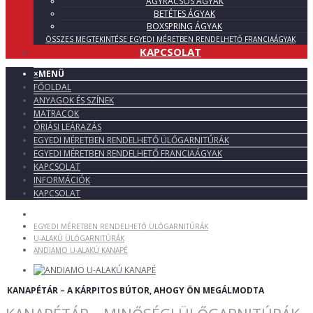
ÁGYRÁCSOS ÁGYAK
BETÉTES ÁGYAK
BOXSPRING ÁGYAK
ÖSSZES MEGTEKINTÉSE EGYEDI MÉRETBEN RENDELHETŐ FRANCIAÁGYAK
KAPCSOLAT
×
MENÜ
FŐOLDAL
ANYAGOK ÉS SZÍNEK
MATRACOK
ÓRIÁSI LEÁRAZÁS
EGYEDI MÉRETBEN RENDELHETŐ ÜLŐGARNITÚRÁK
EGYEDI MÉRETBEN RENDELHETŐ FRANCIAÁGYAK
KAPCSOLAT
INFORMÁCIÓK
KAPCSOLAT
EGYEDI MÉRETBEN RENDELHETŐ ÜLŐGARNITÚRÁK
U-ALAKÚ ÜLŐGARNITÚRÁK
ANDIAMO U-ALAKÚ KANAPÉ
KANAPÉTÁR – A KÁRPITOS BÚTOR, AHOGY ÖN MEGÁLMODTA