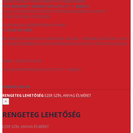
SZEMÉLYESEN IS VÁRJUK BEMUTATÓTERMÜNKBEN:
1047 BUDAPEST, BAROSS UTCA 75–77., 1. EMELET
,
AHOL ELŐZETES EGYEZTETÉST KÖVETŐEN SZEMÉLYRE SZABOTT
TANÁCSADÁSSAL FOGADJUK.
TELEFONON IS ELÉRHETŐEK VAGYUNK:
📞
06 20 561 4633
NE HABOZZON KAPCSOLATBA LÉPNI VELÜNK – ÖRÖMMEL SEGÍTÜNK, HOGY
AZ ELKÉPZELÉSEKBŐL VALÓDI, KÉNYELMES ÉS IDŐTÁLLÓ BÚTOR SZÜLESSEN.
TÍMEA +36 20 561 46 33
1047 BUDAPEST BAROSS UTCA 75-77. 1 EMELET
KANAPETAR.HU
RENGETEG LEHETŐSÉG
EZER SZÍN, ANYAG ÉS MÉRET
×
RENGETEG LEHETŐSÉG
EZER SZÍN, ANYAG ÉS MÉRET