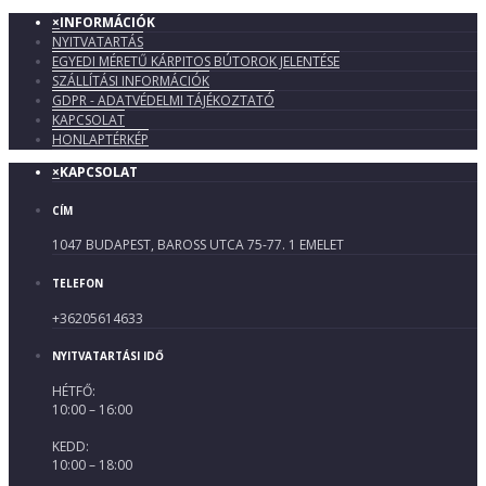
×
INFORMÁCIÓK
NYITVATARTÁS
EGYEDI MÉRETŰ KÁRPITOS BÚTOROK JELENTÉSE
SZÁLLÍTÁSI INFORMÁCIÓK
GDPR - ADATVÉDELMI TÁJÉKOZTATÓ
KAPCSOLAT
HONLAPTÉRKÉP
×
KAPCSOLAT
CÍM
1047 BUDAPEST, BAROSS UTCA 75-77. 1 EMELET
TELEFON
+36205614633
NYITVATARTÁSI IDŐ
HÉTFŐ:
10:00 – 16:00
KEDD:
10:00 – 18:00