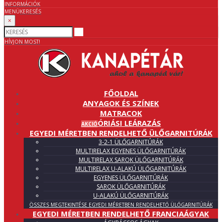
INFORMÁCIÓK
MENÜ
KERESÉS
×
HÍVJON MOST!
FŐOLDAL
ANYAGOK ÉS SZÍNEK
MATRACOK
ÓRIÁSI LEÁRAZÁS
AKCIÓ
EGYEDI MÉRETBEN RENDELHETŐ ÜLŐGARNITÚRÁK
3-2-1 ÜLŐGARNITÚRÁK
MULTIRELAX EGYENES ÜLŐGARNITÚRÁK
MULTIRELAX SAROK ÜLŐGARNITÚRÁK
MULTIRELAX U-ALAKÚ ÜLŐGARNITÚRÁK
EGYENES ÜLŐGARNITÚRÁK
SAROK ÜLŐGARNITÚRÁK
U-ALAKÚ ÜLŐGARNITÚRÁK
ÖSSZES MEGTEKINTÉSE EGYEDI MÉRETBEN RENDELHETŐ ÜLŐGARNITÚRÁK
EGYEDI MÉRETBEN RENDELHETŐ FRANCIAÁGYAK