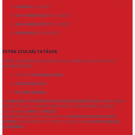
100 KM-IG:
32.000 FT
100–199 KM KÖZÖTT:
39.000 FT
200–249 KM KÖZÖTT:
43.000 FT
250 KM FELETT:
48.000 FT
EXTRA SZOLGÁLTATÁSOK
TÉRÍTÉS ELLENÉBEN LEHETŐSÉG VAN AZ ALÁBBI SZOLGÁLTATÁSOK
IGÉNYBEVÉTELÉRE:
A BÚTOR
KICSOMAGOLÁSA
,
ÖSSZESZERELÉSE
,
HELYÉRE RAKÁSA
.
AZ
EMELETRE TÖRTÉNŐ FELVITEL KÜLÖN DÍJKÖTELES
, AMENNYIBEN
NINCS LIFT, VAGY A BÚTOR NEM FÉR BE A LIFTBE. ENNEK KÖLTSÉGE
ÁLTALÁBAN
2.000 FT / EMELET
.
AMENNYIBEN A BÚTOR FELJUTTATÁSA
KÜLÖNLEGES MEGOLDÁST
IGÉNYEL
, SZÁLLÍTÓINK AZT IS MEG TUDJÁK OLDANI
EGYEDI DÍJAZÁS
ELLENÉBEN
.