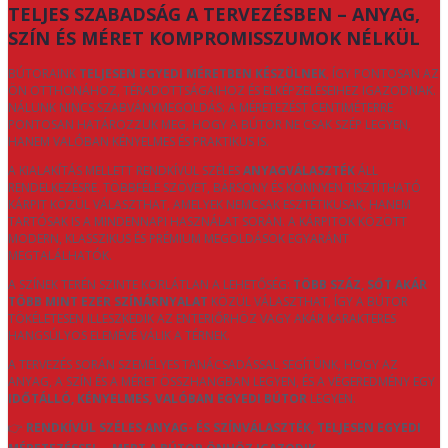
TELJES SZABADSÁG A TERVEZÉSBEN – ANYAG,
SZÍN ÉS MÉRET KOMPROMISSZUMOK NÉLKÜL
BÚTORAINK
TELJESEN EGYEDI MÉRETBEN KÉSZÜLNEK
, ÍGY PONTOSAN AZ
ÖN OTTHONÁHOZ, TÉRADOTTSÁGAIHOZ ÉS ELKÉPZELÉSEIHEZ IGAZODNAK.
NÁLUNK NINCS SZABVÁNYMEGOLDÁS: A MÉRETEZÉST CENTIMÉTERRE
PONTOSAN HATÁROZZUK MEG, HOGY A BÚTOR NE CSAK SZÉP LEGYEN,
HANEM VALÓBAN KÉNYELMES ÉS PRAKTIKUS IS.
A KIALAKÍTÁS MELLETT RENDKÍVÜL SZÉLES
ANYAGVÁLASZTÉK
ÁLL
RENDELKEZÉSRE. TÖBBFÉLE SZÖVET, BÁRSONY ÉS KÖNNYEN TISZTÍTHATÓ
KÁRPIT KÖZÜL VÁLASZTHAT, AMELYEK NEMCSAK ESZTÉTIKUSAK, HANEM
TARTÓSAK IS A MINDENNAPI HASZNÁLAT SORÁN. A KÁRPITOK KÖZÖTT
MODERN, KLASSZIKUS ÉS PRÉMIUM MEGOLDÁSOK EGYARÁNT
MEGTALÁLHATÓK.
A SZÍNEK TERÉN SZINTE KORLÁTLAN A LEHETŐSÉG:
TÖBB SZÁZ, SŐT AKÁR
TÖBB MINT EZER SZÍNÁRNYALAT
KÖZÜL VÁLASZTHAT, ÍGY A BÚTOR
TÖKÉLETESEN ILLESZKEDIK AZ ENTERIŐRHÖZ VAGY AKÁR KARAKTERES
HANGSÚLYOS ELEMÉVÉ VÁLIK A TÉRNEK.
A TERVEZÉS SORÁN SZEMÉLYES TANÁCSADÁSSAL SEGÍTÜNK, HOGY AZ
ANYAG, A SZÍN ÉS A MÉRET ÖSSZHANGBAN LEGYEN, ÉS A VÉGEREDMÉNY EGY
IDŐTÁLLÓ, KÉNYELMES, VALÓBAN EGYEDI BÚTOR
LEGYEN.
👉
RENDKÍVÜL SZÉLES ANYAG- ÉS SZÍNVÁLASZTÉK, TELJESEN EGYEDI