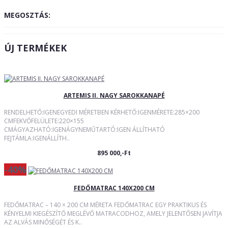
MEGOSZTÁS:
ÚJ TERMÉKEK
ARTEMIS II. NAGY SAROKKANAPÉ
RENDELHETŐ:IGENEGYEDI MÉRETBEN KÉRHETŐ:IGENMÉRETE:285×200
CMFEKVŐFELÜLETE:220×155
CMÁGYAZHATÓ:IGENÁGYNEMŰTARTÓ:IGEN ÁLLÍTHATÓ
FEJTÁMLA:IGENÁLLÍTH..
895 000,-Ft
-40%
FEDŐMATRAC 140X200 CM
FEDŐMATRAC – 140 × 200 CM MÉRETA FEDŐMATRAC EGY PRAKTIKUS ÉS
KÉNYELMI KIEGÉSZÍTŐ MEGLÉVŐ MATRACODHOZ, AMELY JELENTŐSEN JAVÍTJA
AZ ALVÁS MINŐSÉGÉT ÉS K..