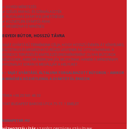
✔ EGYEDI MÉRETEZÉS
✔ SZÉLES ANYAG- ÉS SZÍNVÁLASZTÉK
✔ RUGALMAS GYÁRTÁSI LEHETŐSÉGEK
✔ KÖZVETLEN GYÁRTÓI ÁRAK
✔ MEGBÍZHATÓ MINŐSÉG
EGYEDI BÚTOR, HOSSZÚ TÁVRA
SAJÁT GYÁRTÁSÚ TERMÉKEINK CÉLJA, HOGY HOSSZÚ ÉVEKEN ÁT KÉNYELMES,
ESZTÉTIKUS ÉS MEGBÍZHATÓ RÉSZEI LEGYENEK AZ OTTHONOKNAK. A
GONDOS TERVEZÉS ÉS KIVITELEZÉS EREDMÉNYEKÉNT OLYAN BÚTOROK
KÉSZÜLNEK, AMELYEK NEMCSAK JÓL MUTATNAK, HANEM A MINDENNAPI
HASZNÁLAT SORÁN IS MEGÁLLJÁK A HELYÜKET.
👉
SAJÁT GYÁRTÁSÚ, ÁLTALUNK FORGALMAZOTT BÚTOROK – AMIKOR
A MINŐSÉG KÖZVETLENÜL A GYÁRTÓTÓL ÉRKEZIK.
TÍMEA +36 20 561 46 33
1047 BUDAPEST BAROSS UTCA 75-77. 1 EMELET
KANAPETAR.HU
HÁZHOZSZÁLLÍTÁS
AZ EGÉSZ ORSZÁGBA SZÁLLÍTUNK