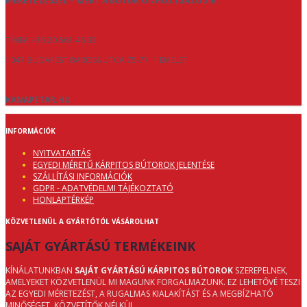
MÉRETEZÉSSEL – MERT A BÚTOR ÖNHÖZ IGAZODIK.
TÍMEA +36 20 561 46 33
1047 BUDAPEST BAROSS UTCA 75-77. 1 EMELET
KANAPETAR.HU
INFORMÁCIÓK
NYITVATARTÁS
EGYEDI MÉRETŰ KÁRPITOS BÚTOROK JELENTÉSE
SZÁLLÍTÁSI INFORMÁCIÓK
GDPR - ADATVÉDELMI TÁJÉKOZTATÓ
HONLAPTÉRKÉP
KÖZVETLENÜL A GYÁRTÓTÓL VÁSÁROLHAT
SAJÁT GYÁRTÁSÚ TERMÉKEINK
KÍNÁLATUNKBAN
SAJÁT GYÁRTÁSÚ KÁRPITOS BÚTOROK
SZEREPELNEK,
AMELYEKET KÖZVETLENÜL MI MAGUNK FORGALMAZUNK. EZ LEHETŐVÉ TESZI
AZ EGYEDI MÉRETEZÉST, A RUGALMAS KIALAKÍTÁST ÉS A MEGBÍZHATÓ
MINŐSÉGET, KÖZVETÍTŐK NÉLKÜL.