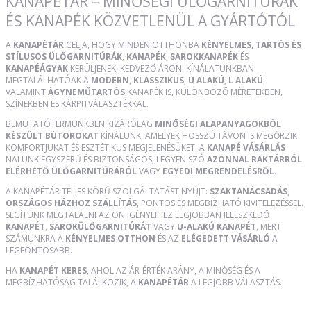
KANAPÉTÁR – MINŐSÉGI ÜLŐGARNITÚRÁK
ÉS KANAPÉK KÖZVETLENÜL A GYÁRTÓTÓL
A
KANAPÉTÁR
CÉLJA, HOGY MINDEN OTTHONBA
KÉNYELMES, TARTÓS ÉS
STÍLUSOS ÜLŐGARNITÚRÁK
,
KANAPÉK
,
SAROKKANAPÉK
ÉS
KANAPÉÁGYAK
KERÜLJENEK, KEDVEZŐ ÁRON. KÍNÁLATUNKBAN
MEGTALÁLHATÓAK A
MODERN
,
KLASSZIKUS
,
U ALAKÚ
,
L ALAKÚ
,
VALAMINT
ÁGYNEMŰTARTÓS
KANAPÉK IS, KÜLÖNBÖZŐ MÉRETEKBEN,
SZÍNEKBEN ÉS KÁRPITVÁLASZTÉKKAL.
BEMUTATÓTERMÜNKBEN KIZÁRÓLAG
MINŐSÉGI ALAPANYAGOKBÓL
KÉSZÜLT BÚTOROKAT
KÍNÁLUNK, AMELYEK HOSSZÚ TÁVON IS MEGŐRZIK
KOMFORTJUKAT ÉS ESZTÉTIKUS MEGJELENÉSÜKET. A
KANAPÉ VÁSÁRLÁS
NÁLUNK EGYSZERŰ ÉS BIZTONSÁGOS, LEGYEN SZÓ
AZONNAL RAKTÁRRÓL
ELÉRHETŐ ÜLŐGARNITÚRÁRÓL
VAGY
EGYEDI MEGRENDELÉSRŐL
.
A KANAPÉTÁR TELJES KÖRŰ SZOLGÁLTATÁST NYÚJT:
SZAKTANÁCSADÁS
,
ORSZÁGOS HÁZHOZ SZÁLLÍTÁS
, PONTOS ÉS MEGBÍZHATÓ KIVITELEZÉSSEL.
SEGÍTÜNK MEGTALÁLNI AZ ÖN IGÉNYEIHEZ LEGJOBBAN ILLESZKEDŐ
KANAPÉT
,
SAROKÜLŐGARNITÚRÁT
VAGY
U-ALAKÚ KANAPÉT
, MERT
SZÁMUNKRA A
KÉNYELMES OTTHON
ÉS AZ
ELÉGEDETT VÁSÁRLÓ
A
LEGFONTOSABB.
HA
KANAPÉT KERES
, AHOL AZ ÁR-ÉRTÉK ARÁNY, A MINŐSÉG ÉS A
MEGBÍZHATÓSÁG TALÁLKOZIK, A
KANAPÉTÁR
A LEGJOBB VÁLASZTÁS.