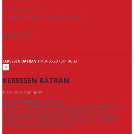
TÍMEA +36 20 561 46 33
1047 BUDAPEST BAROSS UTCA 75-77. 1 EMELET
KANAPETAR.HU
KERESSEN BÁTRAN
TIMEA 06 20 / 561 46 33
×
KERESSEN BÁTRAN
TIMEA 06 20 / 561 46 33
KERESSEN BENNÜNKET BÁTRAN!
AMENNYIBEN KÉRDÉSE VAN TERMÉKEINKKEL, EGYEDI MÉRETEZÉSSEL VAGY
KÁRPITVÁLASZTÁSSAL KAPCSOLATBAN, KÉSZSÉGGEL ÁLLUNK
RENDELKEZÉSÉRE. SZÍVESEN SEGÍTÜNK A TERVEZÉSBEN ÉS A MEGFELELŐ
MEGOLDÁS KIVÁLASZTÁSÁBAN, HOGY A BÚTOR VALÓBAN AZ ÖN
IGÉNYEIHEZ ÉS OTTHONÁHOZ IGAZODJON.