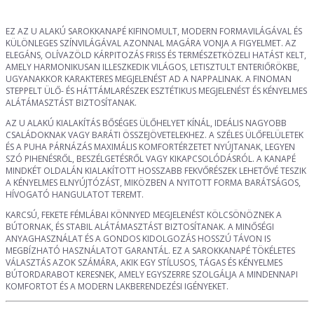
EZ AZ U ALAKÚ SAROKKANAPÉ KIFINOMULT, MODERN FORMAVILÁGÁVAL ÉS
KÜLÖNLEGES SZÍNVILÁGÁVAL AZONNAL MAGÁRA VONJA A FIGYELMET. AZ
ELEGÁNS, OLÍVAZÖLD KÁRPITOZÁS FRISS ÉS TERMÉSZETKÖZELI HATÁST KELT,
AMELY HARMONIKUSAN ILLESZKEDIK VILÁGOS, LETISZTULT ENTERIŐRÖKBE,
UGYANAKKOR KARAKTERES MEGJELENÉST AD A NAPPALINAK. A FINOMAN
STEPPELT ÜLŐ- ÉS HÁTTÁMLARÉSZEK ESZTÉTIKUS MEGJELENÉST ÉS KÉNYELMES
ALÁTÁMASZTÁST BIZTOSÍTANAK.
AZ U ALAKÚ KIALAKÍTÁS BŐSÉGES ÜLŐHELYET KÍNÁL, IDEÁLIS NAGYOBB
CSALÁDOKNAK VAGY BARÁTI ÖSSZEJÖVETELEKHEZ. A SZÉLES ÜLŐFELÜLETEK
ÉS A PUHA PÁRNÁZÁS MAXIMÁLIS KOMFORTÉRZETET NYÚJTANAK, LEGYEN
SZÓ PIHENÉSRŐL, BESZÉLGETÉSRŐL VAGY KIKAPCSOLÓDÁSRÓL. A KANAPÉ
MINDKÉT OLDALÁN KIALAKÍTOTT HOSSZABB FEKVŐRÉSZEK LEHETŐVÉ TESZIK
A KÉNYELMES ELNYÚJTÓZÁST, MIKÖZBEN A NYITOTT FORMA BARÁTSÁGOS,
HÍVOGATÓ HANGULATOT TEREMT.
KARCSÚ, FEKETE FÉMLÁBAI KÖNNYED MEGJELENÉST KÖLCSÖNÖZNEK A
BÚTORNAK, ÉS STABIL ALÁTÁMASZTÁST BIZTOSÍTANAK. A MINŐSÉGI
ANYAGHASZNÁLAT ÉS A GONDOS KIDOLGOZÁS HOSSZÚ TÁVON IS
MEGBÍZHATÓ HASZNÁLATOT GARANTÁL. EZ A SAROKKANAPÉ TÖKÉLETES
VÁLASZTÁS AZOK SZÁMÁRA, AKIK EGY STÍLUSOS, TÁGAS ÉS KÉNYELMES
BÚTORDARABOT KERESNEK, AMELY EGYSZERRE SZOLGÁLJA A MINDENNAPI
KOMFORTOT ÉS A MODERN LAKBERENDEZÉSI IGÉNYEKET.