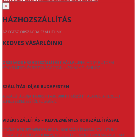
×
HÁZHOZSZÁLLÍTÁS
AZ EGÉSZ ORSZÁGBA SZÁLLÍTUNK
KEDVES VÁSÁRLÓINK!
ORSZÁGOS HÁZHOZSZÁLLÍTÁST VÁLLALUNK
, HOGY BÚTORAI
KÉNYELMESEN ÉS BIZTONSÁGOSAN JUSSANAK EL ÖNHÖZ.
SZÁLLÍTÁSI DÍJAK BUDAPESTEN
A SZÁLLÍTÁS DÍJA
16.000 FT–30.000 FT KÖZÖTT
ALAKUL, A KERÜLET
ELHELYEZKEDÉSÉTŐL FÜGGŐEN.
VIDÉKI SZÁLLÍTÁS – KEDVEZMÉNYES KÖRSZÁLLÍTÁSSAL
VIDÉKRE
KEDVEZMÉNYES ÁRON, KÖRSZÁLLÍTÁSSAL
SZÁLLÍTUNK
(KISZÁLLÍTÁSI IDŐ:
2–10 NAP
), AZ ÜZLETTŐL MÉRT TÁVOLSÁG ALAPJÁN: