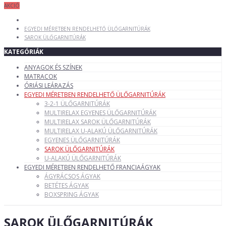
AKCIÓ
EGYEDI MÉRETBEN RENDELHETŐ ÜLŐGARNITÚRÁK
SAROK ÜLŐGARNITÚRÁK
KATEGÓRIÁK
ANYAGOK ÉS SZÍNEK
MATRACOK
ÓRIÁSI LEÁRAZÁS
EGYEDI MÉRETBEN RENDELHETŐ ÜLŐGARNITÚRÁK
3-2-1 ÜLŐGARNITÚRÁK
MULTIRELAX EGYENES ÜLŐGARNITÚRÁK
MULTIRELAX SAROK ÜLŐGARNITÚRÁK
MULTIRELAX U-ALAKÚ ÜLŐGARNITÚRÁK
EGYENES ÜLŐGARNITÚRÁK
SAROK ÜLŐGARNITÚRÁK
U-ALAKÚ ÜLŐGARNITÚRÁK
EGYEDI MÉRETBEN RENDELHETŐ FRANCIAÁGYAK
ÁGYRÁCSOS ÁGYAK
BETÉTES ÁGYAK
BOXSPRING ÁGYAK
SAROK ÜLŐGARNITÚRÁK