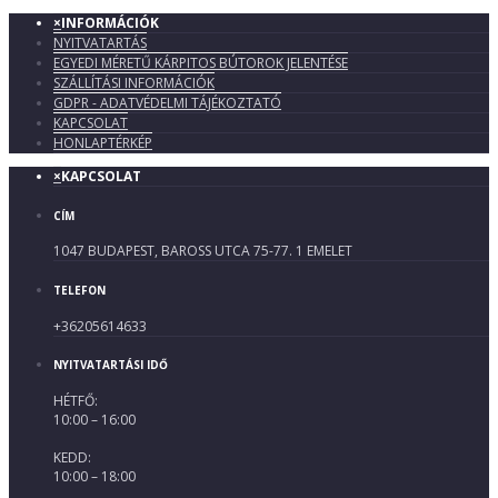
×
INFORMÁCIÓK
NYITVATARTÁS
EGYEDI MÉRETŰ KÁRPITOS BÚTOROK JELENTÉSE
SZÁLLÍTÁSI INFORMÁCIÓK
GDPR - ADATVÉDELMI TÁJÉKOZTATÓ
KAPCSOLAT
HONLAPTÉRKÉP
×
KAPCSOLAT
CÍM
1047 BUDAPEST, BAROSS UTCA 75-77. 1 EMELET
TELEFON
+36205614633
NYITVATARTÁSI IDŐ
HÉTFŐ:
10:00 – 16:00
KEDD:
10:00 – 18:00