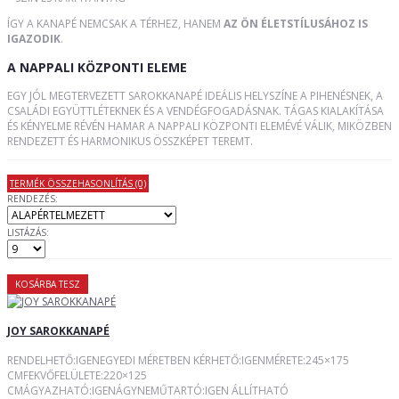
ÍGY A KANAPÉ NEMCSAK A TÉRHEZ, HANEM
AZ ÖN ÉLETSTÍLUSÁHOZ IS
IGAZODIK
.
A NAPPALI KÖZPONTI ELEME
EGY JÓL MEGTERVEZETT SAROKKANAPÉ IDEÁLIS HELYSZÍNE A PIHENÉSNEK, A
CSALÁDI EGYÜTTLÉTEKNEK ÉS A VENDÉGFOGADÁSNAK. TÁGAS KIALAKÍTÁSA
ÉS KÉNYELME RÉVÉN HAMAR A NAPPALI KÖZPONTI ELEMÉVÉ VÁLIK, MIKÖZBEN
RENDEZETT ÉS HARMONIKUS ÖSSZKÉPET TEREMT.
TERMÉK ÖSSZEHASONLÍTÁS (0)
RENDEZÉS:
LISTÁZÁS:
KOSÁRBA TESZ
JOY SAROKKANAPÉ
RENDELHETŐ:IGENEGYEDI MÉRETBEN KÉRHETŐ:IGENMÉRETE:245×175
CMFEKVŐFELÜLETE:220×125
CMÁGYAZHATÓ:IGENÁGYNEMŰTARTÓ:IGEN ÁLLÍTHATÓ