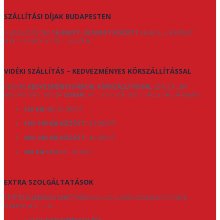
SZÁLLÍTÁSI DÍJAK BUDAPESTEN
A SZÁLLÍTÁS DÍJA
16.000 FT–30.000 FT KÖZÖTT
ALAKUL, A KERÜLET
ELHELYEZKEDÉSÉTŐL FÜGGŐEN.
VIDÉKI SZÁLLÍTÁS – KEDVEZMÉNYES KÖRSZÁLLÍTÁSSAL
VIDÉKRE
KEDVEZMÉNYES ÁRON, KÖRSZÁLLÍTÁSSAL
SZÁLLÍTUNK
(KISZÁLLÍTÁSI IDŐ:
2–10 NAP
), AZ ÜZLETTŐL MÉRT TÁVOLSÁG ALAPJÁN:
100 KM-IG:
32.000 FT
100–199 KM KÖZÖTT:
39.000 FT
200–249 KM KÖZÖTT:
43.000 FT
250 KM FELETT:
48.000 FT
EXTRA SZOLGÁLTATÁSOK
TÉRÍTÉS ELLENÉBEN LEHETŐSÉG VAN AZ ALÁBBI SZOLGÁLTATÁSOK
IGÉNYBEVÉTELÉRE: