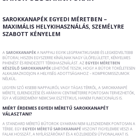
SAROKKANAPÉK EGYEDI MÉRETBEN –
MAXIMÁLIS HELYKIHASZNÁLÁS, SZEMÉLYRE
SZABOTT KÉNYELEM
A
SAROKKANAPÉK
A NAPPALI EGYIK LEGPRAKTIKUSABB ÉS LEGKEDVELTEBB
BÚTORAI, HISZEN EGYSZERRE KÍNÁLNAK NAGY ÜLŐFELÜLETET, KÉNYELMES
PIHENÉST ÉS RENDEZETT TÉRKIHASZNÁLÁST. AZ
EGYEDI MÉRETBEN
KÉSZÜLŐ SAROKKANAPÉK
LEHETŐVÉ TESZIK, HOGY A BÚTOR TÖKÉLETESEN
ALKALMAZKODJON A HELYISÉG ADOTTSÁGAIHOZ – KOMPROMISSZUMOK
NÉLKÜL.
LEGYEN SZÓ KISEBB NAPPALIRÓL VAGY TÁGAS TÉRRŐL, A SAROKKANAPÉ
MÉRETE, ELRENDEZÉSE ÉS ARÁNYAI CENTIMÉTERRE PONTOSAN TERVEZHETŐK,
ÍGY A VÉGEREDMÉNY NEMCSAK ESZTÉTIKUS, HANEM FUNKCIONÁLIS IS.
MIÉRT ÉRDEMES EGYEDI MÉRETŰ SAROKKANAPÉT
VÁLASZTANI?
A STANDARD MÉRETŰ BÚTOROK GYAKRAN NEM ILLESZKEDNEK PONTOSAN A
TÉRBE. EGY
EGYEDI MÉRETŰ SAROKKANAPÉ
VISZONT FIGYELEMBE VESZI A
FALAK HOSSZÁT, A NYÍLÁSZÁRÓKAT ÉS A KÖZLEKEDÉSI ÚTVONALAKAT IS.