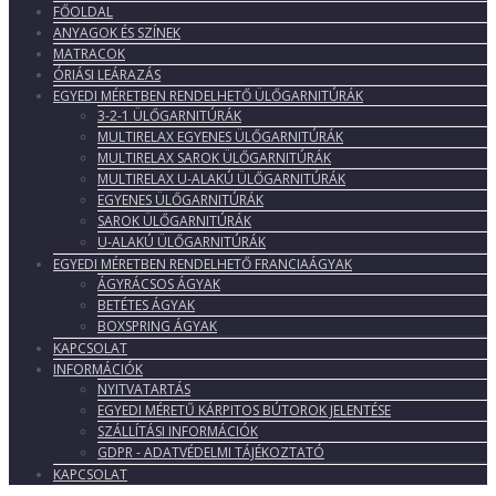
FŐOLDAL
ANYAGOK ÉS SZÍNEK
MATRACOK
ÓRIÁSI LEÁRAZÁS
EGYEDI MÉRETBEN RENDELHETŐ ÜLŐGARNITÚRÁK
3-2-1 ÜLŐGARNITÚRÁK
MULTIRELAX EGYENES ÜLŐGARNITÚRÁK
MULTIRELAX SAROK ÜLŐGARNITÚRÁK
MULTIRELAX U-ALAKÚ ÜLŐGARNITÚRÁK
EGYENES ÜLŐGARNITÚRÁK
SAROK ÜLŐGARNITÚRÁK
U-ALAKÚ ÜLŐGARNITÚRÁK
EGYEDI MÉRETBEN RENDELHETŐ FRANCIAÁGYAK
ÁGYRÁCSOS ÁGYAK
BETÉTES ÁGYAK
BOXSPRING ÁGYAK
KAPCSOLAT
INFORMÁCIÓK
NYITVATARTÁS
EGYEDI MÉRETŰ KÁRPITOS BÚTOROK JELENTÉSE
SZÁLLÍTÁSI INFORMÁCIÓK
GDPR - ADATVÉDELMI TÁJÉKOZTATÓ
KAPCSOLAT