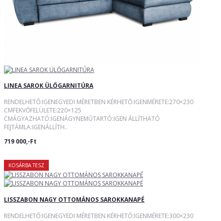
LINEA SAROK ÜLŐGARNITÚRA
RENDELHETŐ:IGENEGYEDI MÉRETBEN KÉRHETŐ:IGENMÉRETE:270×230
CMFEKVŐFELÜLETE:220×125
CMÁGYAZHATÓ:IGENÁGYNEMŰTARTÓ:IGEN ÁLLÍTHATÓ
FEJTÁMLA:IGENÁLLÍTH..
719 000,-Ft
KOSÁRBA TESZ
LISSZABON NAGY OTTOMÁNOS SAROKKANAPÉ
RENDELHETŐ:IGENEGYEDI MÉRETBEN KÉRHETŐ:IGENMÉRETE:300×230