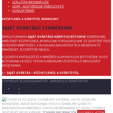
SZÁLLÍTÁSI INFORMÁCIÓK
GDPR - ADATVÉDELMI TÁJÉKOZTATÓ
HONLAPTÉRKÉP
KÖZVETLENÜL A GYÁRTÓTÓL VÁSÁROLHAT
SAJÁT GYÁRTÁSÚ TERMÉKEINK
KÍNÁLATUNKBAN
SAJÁT GYÁRTÁSÚ KÁRPITOS BÚTOROK
SZEREPELNEK,
AMELYEKET KÖZVETLENÜL MI MAGUNK FORGALMAZUNK. EZ LEHETŐVÉ TESZI
AZ EGYEDI MÉRETEZÉST, A RUGALMAS KIALAKÍTÁST ÉS A MEGBÍZHATÓ
MINŐSÉGET, KÖZVETÍTŐK NÉLKÜL.
A GONDOS KIVITELEZÉS ÉS A MINŐSÉGI ALAPANYAGOK BIZTOSÍTJÁK, HOGY
BÚTORAINK HOSSZÚ TÁVON IS KÉNYELMES ÉS IDŐTÁLLÓ MEGOLDÁST
NYÚJTSANAK.
👉
SAJÁT GYÁRTÁS – KÖZVETLENÜL A GYÁRTÓTÓL.
COPYRIGHT © 2026 KANAPÉTÁR - MINDEN JOG FENNTARTVA!
EZ AZ OLDAL COOKIE-KAT HASZNÁL. HA AZ OLDALON
BÖNGÉSZIK, AKKOR ELFOGADJA, HOGY A SZEMÉLYRE SZABOTT,
MARADÉKTALAN MINŐSÉGŰ TARTALOM ÉRDEKÉBEN AZ OLDAL COOKIE-K
SEGÍTSÉGÉT VEGYE IGÉNYBE.
TOVÁBBI INFORMÁCIÓK
TUDOMÁSUL VETTEM