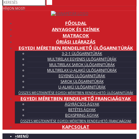
HÍVJON MOST!
FŐOLDAL
ANYAGOK ÉS SZÍNEK
MATRACOK
ÓRIÁSI LEÁRAZÁS
EGYEDI MÉRETBEN RENDELHETŐ ÜLŐGARNITÚRÁK
3-2-1 ÜLŐGARNITÚRÁK
MULTIRELAX EGYENES ÜLŐGARNITÚRÁK
MULTIRELAX SAROK ÜLŐGARNITÚRÁK
MULTIRELAX U-ALAKÚ ÜLŐGARNITÚRÁK
EGYENES ÜLŐGARNITÚRÁK
SAROK ÜLŐGARNITÚRÁK
U-ALAKÚ ÜLŐGARNITÚRÁK
ÖSSZES MEGTEKINTÉSE EGYEDI MÉRETBEN RENDELHETŐ ÜLŐGARNITÚRÁK
EGYEDI MÉRETBEN RENDELHETŐ FRANCIAÁGYAK
ÁGYRÁCSOS ÁGYAK
BETÉTES ÁGYAK
BOXSPRING ÁGYAK
ÖSSZES MEGTEKINTÉSE EGYEDI MÉRETBEN RENDELHETŐ FRANCIAÁGYAK
KAPCSOLAT
×
MENÜ