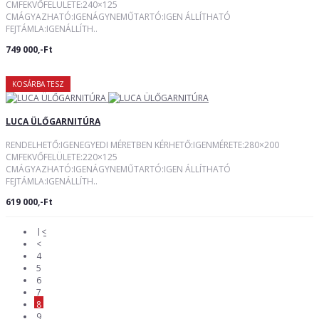
CMFEKVŐFELÜLETE:240×125
CMÁGYAZHATÓ:IGENÁGYNEMŰTARTÓ:IGEN ÁLLÍTHATÓ
FEJTÁMLA:IGENÁLLÍTH..
749 000,-Ft
KOSÁRBA TESZ
LUCA ÜLŐGARNITÚRA
RENDELHETŐ:IGENEGYEDI MÉRETBEN KÉRHETŐ:IGENMÉRETE:280×200
CMFEKVŐFELÜLETE:220×125
CMÁGYAZHATÓ:IGENÁGYNEMŰTARTÓ:IGEN ÁLLÍTHATÓ
FEJTÁMLA:IGENÁLLÍTH..
619 000,-Ft
|<
<
4
5
6
7
8
9