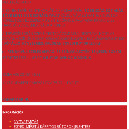
MEGTALÁLHATÓK.
A SZÍNEK TERÉN SZINTE KORLÁTLAN A LEHETŐSÉG:
TÖBB SZÁZ, SŐT AKÁR
TÖBB MINT EZER SZÍNÁRNYALAT
KÖZÜL VÁLASZTHAT, ÍGY A BÚTOR
TÖKÉLETESEN ILLESZKEDIK AZ ENTERIŐRHÖZ VAGY AKÁR KARAKTERES
HANGSÚLYOS ELEMÉVÉ VÁLIK A TÉRNEK.
A TERVEZÉS SORÁN SZEMÉLYES TANÁCSADÁSSAL SEGÍTÜNK, HOGY AZ
ANYAG, A SZÍN ÉS A MÉRET ÖSSZHANGBAN LEGYEN, ÉS A VÉGEREDMÉNY EGY
IDŐTÁLLÓ, KÉNYELMES, VALÓBAN EGYEDI BÚTOR
LEGYEN.
👉
RENDKÍVÜL SZÉLES ANYAG- ÉS SZÍNVÁLASZTÉK, TELJESEN EGYEDI
MÉRETEZÉSSEL – MERT A BÚTOR ÖNHÖZ IGAZODIK.
TÍMEA +36 20 561 46 33
1047 BUDAPEST BAROSS UTCA 75-77. 1 EMELET
KANAPETAR.HU
INFORMÁCIÓK
NYITVATARTÁS
EGYEDI MÉRETŰ KÁRPITOS BÚTOROK JELENTÉSE