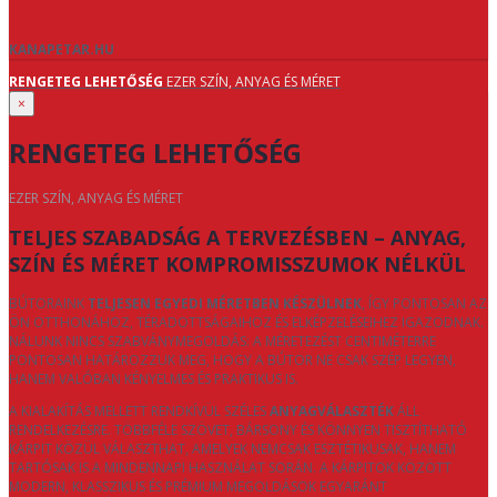
KANAPETAR.HU
RENGETEG LEHETŐSÉG
EZER SZÍN, ANYAG ÉS MÉRET
×
RENGETEG LEHETŐSÉG
EZER SZÍN, ANYAG ÉS MÉRET
TELJES SZABADSÁG A TERVEZÉSBEN – ANYAG,
SZÍN ÉS MÉRET KOMPROMISSZUMOK NÉLKÜL
BÚTORAINK
TELJESEN EGYEDI MÉRETBEN KÉSZÜLNEK
, ÍGY PONTOSAN AZ
ÖN OTTHONÁHOZ, TÉRADOTTSÁGAIHOZ ÉS ELKÉPZELÉSEIHEZ IGAZODNAK.
NÁLUNK NINCS SZABVÁNYMEGOLDÁS: A MÉRETEZÉST CENTIMÉTERRE
PONTOSAN HATÁROZZUK MEG, HOGY A BÚTOR NE CSAK SZÉP LEGYEN,
HANEM VALÓBAN KÉNYELMES ÉS PRAKTIKUS IS.
A KIALAKÍTÁS MELLETT RENDKÍVÜL SZÉLES
ANYAGVÁLASZTÉK
ÁLL
RENDELKEZÉSRE. TÖBBFÉLE SZÖVET, BÁRSONY ÉS KÖNNYEN TISZTÍTHATÓ
KÁRPIT KÖZÜL VÁLASZTHAT, AMELYEK NEMCSAK ESZTÉTIKUSAK, HANEM
TARTÓSAK IS A MINDENNAPI HASZNÁLAT SORÁN. A KÁRPITOK KÖZÖTT
MODERN, KLASSZIKUS ÉS PRÉMIUM MEGOLDÁSOK EGYARÁNT