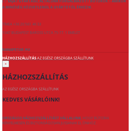
👉
SAJÁT GYÁRTÁSÚ, ÁLTALUNK FORGALMAZOTT BÚTOROK – AMIKOR
A MINŐSÉG KÖZVETLENÜL A GYÁRTÓTÓL ÉRKEZIK.
TÍMEA +36 20 561 46 33
1047 BUDAPEST BAROSS UTCA 75-77. 1 EMELET
KANAPETAR.HU
HÁZHOZSZÁLLÍTÁS
AZ EGÉSZ ORSZÁGBA SZÁLLÍTUNK
×
HÁZHOZSZÁLLÍTÁS
AZ EGÉSZ ORSZÁGBA SZÁLLÍTUNK
KEDVES VÁSÁRLÓINK!
ORSZÁGOS HÁZHOZSZÁLLÍTÁST VÁLLALUNK
, HOGY BÚTORAI
KÉNYELMESEN ÉS BIZTONSÁGOSAN JUSSANAK EL ÖNHÖZ.