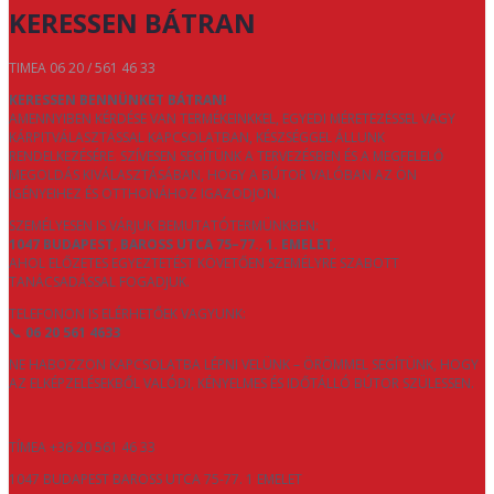
KERESSEN BÁTRAN
TIMEA 06 20 / 561 46 33
KERESSEN BENNÜNKET BÁTRAN!
AMENNYIBEN KÉRDÉSE VAN TERMÉKEINKKEL, EGYEDI MÉRETEZÉSSEL VAGY
KÁRPITVÁLASZTÁSSAL KAPCSOLATBAN, KÉSZSÉGGEL ÁLLUNK
RENDELKEZÉSÉRE. SZÍVESEN SEGÍTÜNK A TERVEZÉSBEN ÉS A MEGFELELŐ
MEGOLDÁS KIVÁLASZTÁSÁBAN, HOGY A BÚTOR VALÓBAN AZ ÖN
IGÉNYEIHEZ ÉS OTTHONÁHOZ IGAZODJON.
SZEMÉLYESEN IS VÁRJUK BEMUTATÓTERMÜNKBEN:
1047 BUDAPEST, BAROSS UTCA 75–77., 1. EMELET
,
AHOL ELŐZETES EGYEZTETÉST KÖVETŐEN SZEMÉLYRE SZABOTT
TANÁCSADÁSSAL FOGADJUK.
TELEFONON IS ELÉRHETŐEK VAGYUNK:
📞
06 20 561 4633
NE HABOZZON KAPCSOLATBA LÉPNI VELÜNK – ÖRÖMMEL SEGÍTÜNK, HOGY
AZ ELKÉPZELÉSEKBŐL VALÓDI, KÉNYELMES ÉS IDŐTÁLLÓ BÚTOR SZÜLESSEN.
TÍMEA +36 20 561 46 33
1047 BUDAPEST BAROSS UTCA 75-77. 1 EMELET