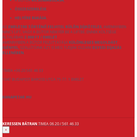
A BÚTOR
KICSOMAGOLÁSA
,
ÖSSZESZERELÉSE
,
HELYÉRE RAKÁSA
.
AZ
EMELETRE TÖRTÉNŐ FELVITEL KÜLÖN DÍJKÖTELES
, AMENNYIBEN
NINCS LIFT, VAGY A BÚTOR NEM FÉR BE A LIFTBE. ENNEK KÖLTSÉGE
ÁLTALÁBAN
2.000 FT / EMELET
.
AMENNYIBEN A BÚTOR FELJUTTATÁSA
KÜLÖNLEGES MEGOLDÁST
IGÉNYEL
, SZÁLLÍTÓINK AZT IS MEG TUDJÁK OLDANI
EGYEDI DÍJAZÁS
ELLENÉBEN
.
TÍMEA +36 20 561 46 33
1047 BUDAPEST BAROSS UTCA 75-77. 1 EMELET
KANAPETAR.HU
KERESSEN BÁTRAN
TIMEA 06 20 / 561 46 33
×