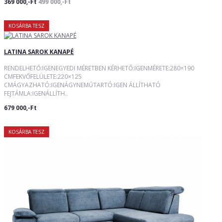
369 000,-Ft
499 000,-Ft
KOSÁRBA TESZ
LATINA SAROK KANAPÉ
RENDELHETŐ:IGENEGYEDI MÉRETBEN KÉRHETŐ:IGENMÉRETE:280×190
CMFEKVŐFELÜLETE:220×125
CMÁGYAZHATÓ:IGENÁGYNEMŰTARTÓ:IGEN ÁLLÍTHATÓ
FEJTÁMLA:IGENÁLLÍTH..
679 000,-Ft
KOSÁRBA TESZ