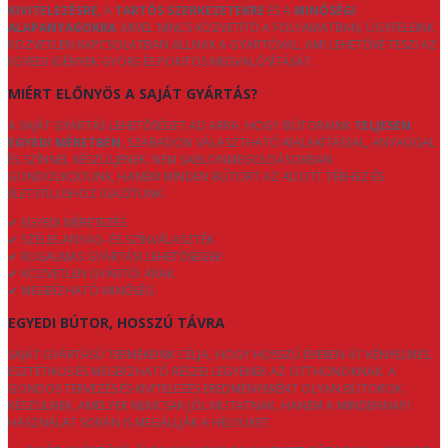
KIVITELEZÉSRE
, A
TARTÓS SZERKEZETEKRE
ÉS A
MINŐSÉGI
ALAPANYAGOKRA
. MIVEL NINCS KÖZVETÍTŐ A FOLYAMATBAN, ÜGYFELEINK
KÖZVETLEN KAPCSOLATBAN ÁLLNAK A GYÁRTÓVAL, AMI LEHETŐVÉ TESZI AZ
EGYEDI IGÉNYEK GYORS ÉS PONTOS MEGVALÓSÍTÁSÁT.
MIÉRT ELŐNYÖS A SAJÁT GYÁRTÁS?
A SAJÁT GYÁRTÁS LEHETŐSÉGET AD ARRA, HOGY BÚTORAINK
TELJESEN
EGYEDI MÉRETBEN
, SZABADON VÁLASZTHATÓ KIALAKÍTÁSSAL, ANYAGGAL
ÉS SZÍNNEL KÉSZÜLJENEK. NEM SABLONMEGOLDÁSOKBAN
GONDOLKODUNK, HANEM MINDEN BÚTORT AZ ADOTT TÉRHEZ ÉS
ÉLETSTÍLUSHOZ IGAZÍTUNK.
✔ EGYEDI MÉRETEZÉS
✔ SZÉLES ANYAG- ÉS SZÍNVÁLASZTÉK
✔ RUGALMAS GYÁRTÁSI LEHETŐSÉGEK
✔ KÖZVETLEN GYÁRTÓI ÁRAK
✔ MEGBÍZHATÓ MINŐSÉG
EGYEDI BÚTOR, HOSSZÚ TÁVRA
SAJÁT GYÁRTÁSÚ TERMÉKEINK CÉLJA, HOGY HOSSZÚ ÉVEKEN ÁT KÉNYELMES,
ESZTÉTIKUS ÉS MEGBÍZHATÓ RÉSZEI LEGYENEK AZ OTTHONOKNAK. A
GONDOS TERVEZÉS ÉS KIVITELEZÉS EREDMÉNYEKÉNT OLYAN BÚTOROK
KÉSZÜLNEK, AMELYEK NEMCSAK JÓL MUTATNAK, HANEM A MINDENNAPI
HASZNÁLAT SORÁN IS MEGÁLLJÁK A HELYÜKET.