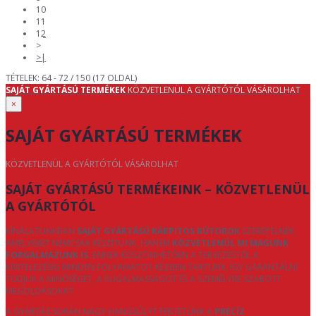
10
11
12
>
>|
TÉTELEK: 64 - 72 / 150 (17 OLDAL)
SAJÁT GYÁRTÁSÚ TERMÉKEK
KÖZVETLENÜL A GYÁRTÓTÓL VÁSÁROLHAT
×
SAJÁT GYÁRTÁSÚ TERMÉKEK
KÖZVETLENÜL A GYÁRTÓTÓL VÁSÁROLHAT
SAJÁT GYÁRTÁSÚ TERMÉKEINK – KÖZVETLENÜL
A GYÁRTÓTÓL
KÍNÁLATUNKBAN
SAJÁT GYÁRTÁSÚ KÁRPITOS BÚTOROK
SZEREPELNEK,
AMELYEKET NEMCSAK KÉSZÍTÜNK, HANEM
KÖZVETLENÜL MI MAGUNK
FORGALMAZUNK IS
. ENNEK KÖSZÖNHETŐEN A TERVEZÉSTŐL A
KIVITELEZÉSIG MINDEN FOLYAMATOT KÉZBEN TARTUNK, ÍGY GARANTÁLNI
TUDJUK A MINŐSÉGET, A RUGALMASSÁGOT ÉS A SZEMÉLYRE SZABOTT
MEGOLDÁSOKAT.
A GYÁRTÁS SORÁN NAGY HANGSÚLYT FEKTETÜNK A
PRECÍZ