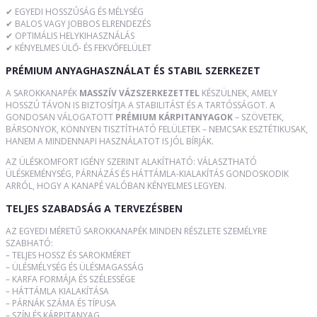
✔ EGYEDI HOSSZÚSÁG ÉS MÉLYSÉG
✔ BALOS VAGY JOBBOS ELRENDEZÉS
✔ OPTIMÁLIS HELYKIHASZNÁLÁS
✔ KÉNYELMES ÜLŐ- ÉS FEKVŐFELÜLET
PRÉMIUM ANYAGHASZNÁLAT ÉS STABIL SZERKEZET
A SAROKKANAPÉK
MASSZÍV VÁZSZERKEZETTEL
KÉSZÜLNEK, AMELY
HOSSZÚ TÁVON IS BIZTOSÍTJA A STABILITÁST ÉS A TARTÓSSÁGOT. A
GONDOSAN VÁLOGATOTT
PRÉMIUM KÁRPITANYAGOK
– SZÖVETEK,
BÁRSONYOK, KÖNNYEN TISZTÍTHATÓ FELÜLETEK – NEMCSAK ESZTÉTIKUSAK,
HANEM A MINDENNAPI HASZNÁLATOT IS JÓL BÍRJÁK.
AZ ÜLÉSKOMFORT IGÉNY SZERINT ALAKÍTHATÓ: VÁLASZTHATÓ
ÜLÉSKEMÉNYSÉG, PÁRNÁZÁS ÉS HÁTTÁMLA-KIALAKÍTÁS GONDOSKODIK
ARRÓL, HOGY A KANAPÉ VALÓBAN KÉNYELMES LEGYEN.
TELJES SZABADSÁG A TERVEZÉSBEN
AZ EGYEDI MÉRETŰ SAROKKANAPÉK MINDEN RÉSZLETE SZEMÉLYRE
SZABHATÓ:
– TELJES HOSSZ ÉS SAROKMÉRET
– ÜLÉSMÉLYSÉG ÉS ÜLÉSMAGASSÁG
– KARFA FORMÁJA ÉS SZÉLESSÉGE
– HÁTTÁMLA KIALAKÍTÁSA
– PÁRNÁK SZÁMA ÉS TÍPUSA
– SZÍN ÉS KÁRPITANYAG