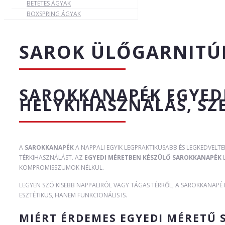
BETÉTES ÁGYAK
BOXSPRING ÁGYAK
SAROK ÜLŐGARNITÚ
SAROKKANAPÉK EGYEDI
HELYKIHASZNÁLÁS, SZ
A
SAROKKANAPÉK
A NAPPALI EGYIK LEGPRAKTIKUSABB ÉS LEGKEDVELTE
TÉRKIHASZNÁLÁST. AZ
EGYEDI MÉRETBEN KÉSZÜLŐ SAROKKANAPÉK
L
KOMPROMISSZUMOK NÉLKÜL.
LEGYEN SZÓ KISEBB NAPPALIRÓL VAGY TÁGAS TÉRRŐL, A SAROKKANAPÉ
ESZTÉTIKUS, HANEM FUNKCIONÁLIS IS.
MIÉRT ÉRDEMES EGYEDI MÉRETŰ 