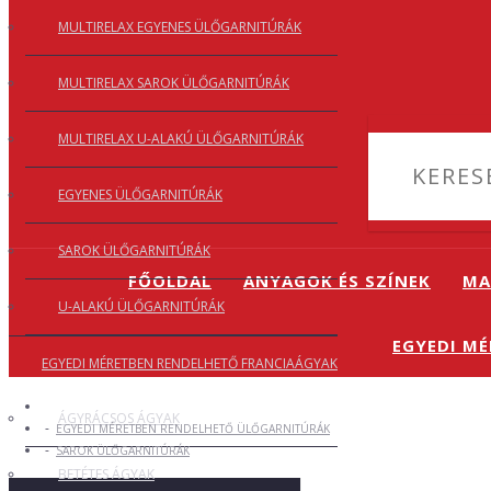
MULTIRELAX EGYENES ÜLŐGARNITÚRÁK
MULTIRELAX SAROK ÜLŐGARNITÚRÁK
MULTIRELAX U-ALAKÚ ÜLŐGARNITÚRÁK
EGYENES ÜLŐGARNITÚRÁK
SAROK ÜLŐGARNITÚRÁK
FŐOLDAL
ANYAGOK ÉS SZÍNEK
MA
U-ALAKÚ ÜLŐGARNITÚRÁK
EGYEDI M
EGYEDI MÉRETBEN RENDELHETŐ FRANCIAÁGYAK
ÁGYRÁCSOS ÁGYAK
EGYEDI MÉRETBEN RENDELHETŐ ÜLŐGARNITÚRÁK
SAROK ÜLŐGARNITÚRÁK
BETÉTES ÁGYAK