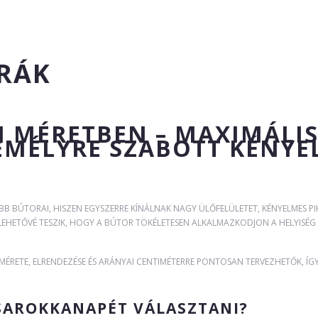
RÁK
 MÉRETBEN – MAXIMÁLI
EMÉLYRE SZABOTT KÉNYE
BB BÚTORAI, HISZEN EGYSZERRE KÍNÁLNAK NAGY ÜLŐFELÜLETET, KÉNYELMES PI
EHETŐVÉ TESZIK, HOGY A BÚTOR TÖKÉLETESEN ALKALMAZKODJON A HELYISÉ
 MÉRETE, ELRENDEZÉSE ÉS ARÁNYAI CENTIMÉTERRE PONTOSAN TERVEZHETŐK, Í
SAROKKANAPÉT VÁLASZTANI?