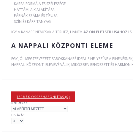
– KARFA FORMÁJA ÉS SZÉLESSÉGE
– HÁTTÁMLA KIALAKÍTÁSA
– PÁRNÁK SZÁMA ÉS TÍPUSA
– SZÍN ÉS KÁRPITANYAG
ÍGY A KANAPÉ NEMCSAK A TÉRHEZ, HANEM
AZ ÖN ÉLETSTÍLUSÁHOZ IS
A NAPPALI KÖZPONTI ELEME
EGY JÓL MEGTERVEZETT SAROKKANAPÉ IDEÁLIS HELYSZÍNE A PIHENÉSNE
NAPPALI KÖZPONTI ELEMÉVÉ VÁLIK, MIKÖZBEN RENDEZETT ÉS HARMONIK
TERMÉK ÖSSZEHASONLÍTÁS (0)
RENDEZÉS:
LISTÁZÁS: