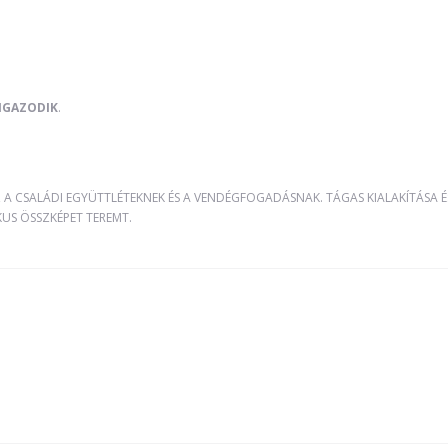
 IGAZODIK
.
K, A CSALÁDI EGYÜTTLÉTEKNEK ÉS A VENDÉGFOGADÁSNAK. TÁGAS KIALAKÍTÁSA 
US ÖSSZKÉPET TEREMT.