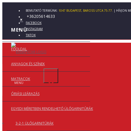
×
×
BEMUTATÓ TERMÜNK:
1047 BUDAPEST, BAROSS UTCA 75-77.
| HÍVJON M
+36205614633
×
FACEBOOK
MENÜ
INSTAGRAM
TIKTOK
FŐOLDAL
ENTÉSE
ANYAGOK ÉS SZÍNEK
×
MATRACOK
MENÜ
ÓRIÁSI LEÁRAZÁS
EGYEDI MÉRETBEN RENDELHETŐ ÜLŐGARNITÚRÁK
3-2-1 ÜLŐGARNITÚRÁK