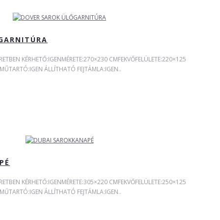
GARNITÚRA
RETBEN KÉRHETŐ:IGENMÉRETE:270×230 CMFEKVŐFELÜLETE:220×125
TARTÓ:IGEN ÁLLÍTHATÓ FEJTÁMLA:IGEN..
PÉ
RETBEN KÉRHETŐ:IGENMÉRETE:305×220 CMFEKVŐFELÜLETE:250×125
TARTÓ:IGEN ÁLLÍTHATÓ FEJTÁMLA:IGEN..