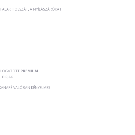
A FALAK HOSSZÁT, A NYÍLÁSZÁRÓKAT
 VÁLOGATOTT
PRÉMIUM
 BÍRJÁK.
 KANAPÉ VALÓBAN KÉNYELMES