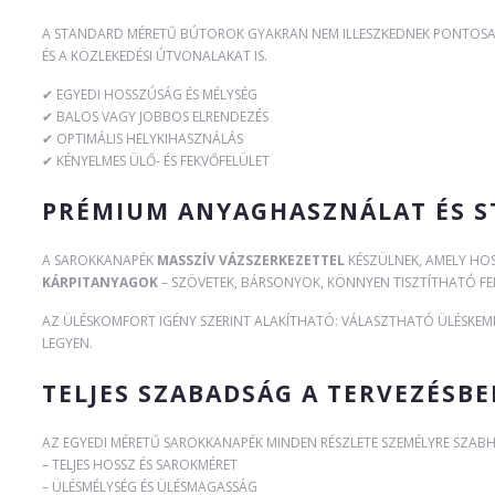
A STANDARD MÉRETŰ BÚTOROK GYAKRAN NEM ILLESZKEDNEK PONTOSAN
ÉS A KÖZLEKEDÉSI ÚTVONALAKAT IS.
✔ EGYEDI HOSSZÚSÁG ÉS MÉLYSÉG
✔ BALOS VAGY JOBBOS ELRENDEZÉS
✔ OPTIMÁLIS HELYKIHASZNÁLÁS
✔ KÉNYELMES ÜLŐ- ÉS FEKVŐFELÜLET
PRÉMIUM ANYAGHASZNÁLAT ÉS ST
A SAROKKANAPÉK
MASSZÍV VÁZSZERKEZETTEL
KÉSZÜLNEK, AMELY HOS
KÁRPITANYAGOK
– SZÖVETEK, BÁRSONYOK, KÖNNYEN TISZTÍTHATÓ FEL
AZ ÜLÉSKOMFORT IGÉNY SZERINT ALAKÍTHATÓ: VÁLASZTHATÓ ÜLÉSKEM
LEGYEN.
TELJES SZABADSÁG A TERVEZÉSB
AZ EGYEDI MÉRETŰ SAROKKANAPÉK MINDEN RÉSZLETE SZEMÉLYRE SZAB
– TELJES HOSSZ ÉS SAROKMÉRET
– ÜLÉSMÉLYSÉG ÉS ÜLÉSMAGASSÁG