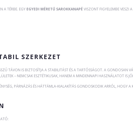
 A TÉRBE. EGY
EGYEDI MÉRETŰ SAROKKANAPÉ
VISZONT FIGYELEMBE VESZI 
ABIL SZERKEZET
SZÚ TÁVON IS BIZTOSÍTJA A STABILITÁST ÉS A TARTÓSSÁGOT. A GONDOSAN
ÜLETEK – NEMCSAK ESZTÉTIKUSAK, HANEM A MINDENNAPI HASZNÁLATOT IS JÓL
ÉNYSÉG, PÁRNÁZÁS ÉS HÁTTÁMLA-KIALAKÍTÁS GONDOSKODIK ARRÓL, HOGY A
EN
HATÓ: