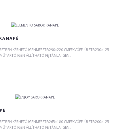
KANAPÉ
RETBEN KÉRHETŐ:IGENMÉRETE:290×220 CMFEKVŐFELÜLETE:230×125
TARTÓ:IGEN ÁLLÍTHATÓ FEJTÁMLA:IGEN..
PÉ
RETBEN KÉRHETŐ:IGENMÉRETE:265×180 CMFEKVŐFELÜLETE:200×125
TARTÓ:IGEN ÁLLÍTHATÓ FEJTÁMLA:IGEN..