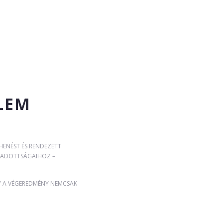
S
LEM
HENÉST ÉS RENDEZETT
G ADOTTSÁGAIHOZ –
GY A VÉGEREDMÉNY NEMCSAK