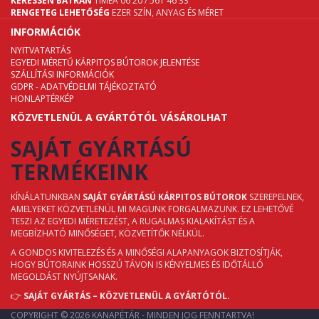
KERESSEN BÁTRAN
TIMEA 06 20 / 561 46 33
RENGETEG LEHETŐSÉG
EZER SZÍN, ANYAG ÉS MÉRET
INFORMÁCIÓK
NYITVATARTÁS
EGYEDI MÉRETŰ KÁRPITOS BÚTOROK JELENTÉSE
SZÁLLÍTÁSI INFORMÁCIÓK
GDPR - ADATVÉDELMI TÁJÉKOZTATÓ
HONLAPTÉRKÉP
KÖZVETLENÜL A GYÁRTÓTÓL VÁSÁROLHAT
SAJÁT GYÁRTÁSÚ
TERMÉKEINK
KÍNÁLATUNKBAN
SAJÁT GYÁRTÁSÚ KÁRPITOS BÚTOROK
SZEREPELNEK,
AMELYEKET KÖZVETLENÜL MI MAGUNK FORGALMAZUNK. EZ LEHETŐVÉ
TESZI AZ EGYEDI MÉRETEZÉST, A RUGALMAS KIALAKÍTÁST ÉS A
MEGBÍZHATÓ MINŐSÉGET, KÖZVETÍTŐK NÉLKÜL.
A GONDOS KIVITELEZÉS ÉS A MINŐSÉGI ALAPANYAGOK BIZTOSÍTJÁK,
HOGY BÚTORAINK HOSSZÚ TÁVON IS KÉNYELMES ÉS IDŐTÁLLÓ
MEGOLDÁST NYÚJTSANAK.
👉
SAJÁT GYÁRTÁS – KÖZVETLENÜL A GYÁRTÓTÓL.
COPYRIGHT © 2026 KANAPÉTÁR - MINDEN JOG FENNTARTVA!