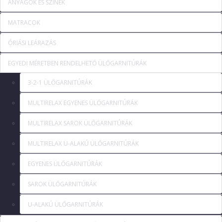
ANYAGOK ÉS SZÍNEK
MATRACOK
ÓRIÁSI LEÁRAZÁS
EGYEDI MÉRETBEN RENDELHETŐ ÜLŐGARNITÚRÁK
3-2-1 ÜLŐGARNITÚRÁK
MULTIRELAX EGYENES ÜLŐGARNITÚRÁK
MULTIRELAX SAROK ÜLŐGARNITÚRÁK
MULTIRELAX U-ALAKÚ ÜLŐGARNITÚRÁK
EGYENES ÜLŐGARNITÚRÁK
SAROK ÜLŐGARNITÚRÁK
U-ALAKÚ ÜLŐGARNITÚRÁK