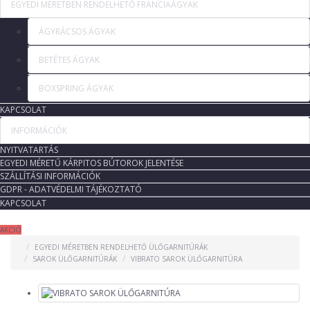
EGYEDI MÉRETBEN RENDELHETŐ FRANCIAÁGYAK
ÁGYRÁCSOS ÁGYAK
BETÉTES ÁGYAK
BOXSPRING ÁGYAK
KAPCSOLAT
INFORMÁCIÓK
NYITVATARTÁS
EGYEDI MÉRETŰ KÁRPITOS BÚTOROK JELENTÉSE
SZÁLLÍTÁSI INFORMÁCIÓK
GDPR - ADATVÉDELMI TÁJÉKOZTATÓ
KAPCSOLAT
AKCIÓ
EGYEDI MÉRETBEN RENDELHETŐ ÜLŐGARNITÚRÁK
SAROK ÜLŐGARNITÚRÁK
VIBRATO SAROK ÜLŐGARNITÚRA