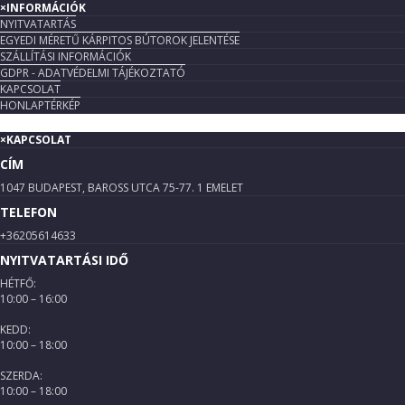
×
INFORMÁCIÓK
NYITVATARTÁS
EGYEDI MÉRETŰ KÁRPITOS BÚTOROK JELENTÉSE
SZÁLLÍTÁSI INFORMÁCIÓK
GDPR - ADATVÉDELMI TÁJÉKOZTATÓ
KAPCSOLAT
HONLAPTÉRKÉP
×
KAPCSOLAT
CÍM
1047 BUDAPEST, BAROSS UTCA 75-77. 1 EMELET
TELEFON
+36205614633
NYITVATARTÁSI IDŐ
HÉTFŐ:
10:00 – 16:00
KEDD:
10:00 – 18:00
SZERDA:
10:00 – 18:00