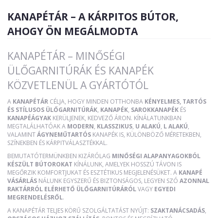
KANAPÉTÁR – A KÁRPITOS BÚTOR,
AHOGY ÖN MEGÁLMODTA
KANAPÉTÁR – MINŐSÉGI
ÜLŐGARNITÚRÁK ÉS KANAPÉK
KÖZVETLENÜL A GYÁRTÓTÓL
A
KANAPÉTÁR
CÉLJA, HOGY MINDEN OTTHONBA
KÉNYELMES, TARTÓS
ÉS STÍLUSOS ÜLŐGARNITÚRÁK
,
KANAPÉK
,
SAROKKANAPÉK
ÉS
KANAPÉÁGYAK
KERÜLJENEK, KEDVEZŐ ÁRON. KÍNÁLATUNKBAN
MEGTALÁLHATÓAK A
MODERN
,
KLASSZIKUS
,
U ALAKÚ
,
L ALAKÚ
,
VALAMINT
ÁGYNEMŰTARTÓS
KANAPÉK IS, KÜLÖNBÖZŐ MÉRETEKBEN,
SZÍNEKBEN ÉS KÁRPITVÁLASZTÉKKAL.
BEMUTATÓTERMÜNKBEN KIZÁRÓLAG
MINŐSÉGI ALAPANYAGOKBÓL
KÉSZÜLT BÚTOROKAT
KÍNÁLUNK, AMELYEK HOSSZÚ TÁVON IS
MEGŐRZIK KOMFORTJUKAT ÉS ESZTÉTIKUS MEGJELENÉSÜKET. A
KANAPÉ
VÁSÁRLÁS
NÁLUNK EGYSZERŰ ÉS BIZTONSÁGOS, LEGYEN SZÓ
AZONNAL
RAKTÁRRÓL ELÉRHETŐ ÜLŐGARNITÚRÁRÓL
VAGY
EGYEDI
MEGRENDELÉSRŐL
.
A KANAPÉTÁR TELJES KÖRŰ SZOLGÁLTATÁST NYÚJT:
SZAKTANÁCSADÁS
,