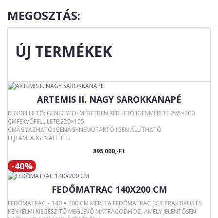
MEGOSZTÁS:
ÚJ TERMÉKEK
ARTEMIS II. NAGY SAROKKANAPÉ
RENDELHETŐ:IGENEGYEDI MÉRETBEN KÉRHETŐ:IGENMÉRETE:285×200
CMFEKVŐFELÜLETE:220×155
CMÁGYAZHATÓ:IGENÁGYNEMŰTARTÓ:IGEN ÁLLÍTHATÓ
FEJTÁMLA:IGENÁLLÍTH..
895 000,-Ft
-40%
FEDŐMATRAC 140X200 CM
FEDŐMATRAC – 140 × 200 CM MÉRETA FEDŐMATRAC EGY PRAKTIKUS ÉS
KÉNYELMI KIEGÉSZÍTŐ MEGLÉVŐ MATRACODHOZ, AMELY JELENTŐSEN