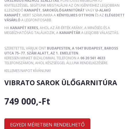
ORSZÁGOS HÁZHOZ SZÁLLÍTÁS
, PONTOS ÉS MEGBÍZHATÓ
KIVITELEZÉSSEL. SEGÍTÜNK MEGTALÁLNI AZ ÖN IGÉNYEIHEZ LEGJOBBAN
ILLESZKEDŐ
KANAPÉT
,
SAROKÜLŐGARNITÚRÁT
VAGY
U-ALAKÚ
KANAPÉT
, MERT SZÁMUNKRA A
KÉNYELMES OTTHON
ÉS AZ
ELÉGEDETT
VÁSÁRLÓ
A LEGFONTOSABB.
HA
KANAPÉT KERES
, AHOL AZ ÁR-ÉRTÉK ARÁNY, A MINŐSÉG ÉS A
MEGBÍZHATÓSÁG TALÁLKOZIK, A
KANAPÉTÁR
A LEGJOBB VÁLASZTÁS.
SZERETETTEL VÁRJUK ÖNT
BUDAPESTEN, A 1047 BUDAPEST, BAROSS
UTCA 75–77. SZÁM ALATT, AZ 1. EMELETEN
.
KERESSEN MINKET BIZALOMMAL TELEFONON A
06 20 561 4633
TELEFONSZÁMON, AHOL KÉSZSÉGGEL ÁLLUNK RENDELKEZÉSÉRE.
KELLEMES NAPOT KÍVÁNUNK!
VIBRATO SAROK ÜLŐGARNITÚRA
749 000,-Ft
EGYEDI MÉRETBEN RENDELHETŐ