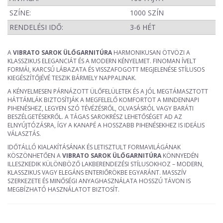
SZÍNE:
1000 SZÍN
RENDELÉSI IDŐ:
3-6 HÉT
A
VIBRATO SAROK ÜLŐGARNITÚRA
HARMONIKUSAN ÖTVÖZI A
KLASSZIKUS ELEGANCIÁT ÉS A MODERN KÉNYELMET. FINOMAN ÍVELT
FORMÁI, KARCSÚ LÁBAZATA ÉS VISSZAFOGOTT MEGJELENÉSE STÍLUSOS
KIEGÉSZÍTŐJÉVÉ TESZIK BÁRMELY NAPPALINAK.
A KÉNYELMESEN PÁRNÁZOTT ÜLŐFELÜLETEK ÉS A JÓL MEGTÁMASZTOTT
HÁTTÁMLÁK BIZTOSÍTJÁK A MEGFELELŐ KOMFORTOT A MINDENNAPI
PIHENÉSHEZ, LEGYEN SZÓ TÉVÉZÉSRŐL, OLVASÁSRÓL VAGY BARÁTI
BESZÉLGETÉSEKRŐL. A TÁGAS SAROKRÉSZ LEHETŐSÉGET AD AZ
ELNYÚJTÓZÁSRA, ÍGY A KANAPÉ A HOSSZABB PIHENÉSEKHEZ IS IDEÁLIS
VÁLASZTÁS.
IDŐTÁLLÓ KIALAKÍTÁSÁNAK ÉS LETISZTULT FORMAVILÁGÁNAK
KÖSZÖNHETŐEN A
VIBRATO SAROK ÜLŐGARNITÚRA
KÖNNYEDÉN
ILLESZKEDIK KÜLÖNBÖZŐ LAKBERENDEZÉSI STÍLUSOKHOZ – MODERN,
KLASSZIKUS VAGY ELEGÁNS ENTERIŐRÖKBE EGYARÁNT. MASSZÍV
SZERKEZETE ÉS MINŐSÉGI ANYAGHASZNÁLATA HOSSZÚ TÁVON IS
MEGBÍZHATÓ HASZNÁLATOT BIZTOSÍT.