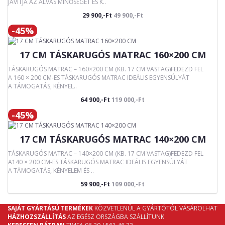
JAVÍTJA AZ ALVÁS MINŐSÉGÉT ÉS K..
29 900,-Ft
49 900,-Ft
-45%
17 CM TÁSKARUGÓS MATRAC 160×200 CM
TÁSKARUGÓS MATRAC – 160×200 CM (KB. 17 CM VASTAG)FEDEZD FEL
A 160 × 200 CM-ES TÁSKARUGÓS MATRAC IDEÁLIS EGYENSÚLYÁT
A TÁMOGATÁS, KÉNYEL..
64 900,-Ft
119 000,-Ft
-45%
17 CM TÁSKARUGÓS MATRAC 140×200 CM
TÁSKARUGÓS MATRAC – 140×200 CM (KB. 17 CM VASTAG)FEDEZD FEL
A140 × 200 CM-ES TÁSKARUGÓS MATRAC IDEÁLIS EGYENSÚLYÁT
A TÁMOGATÁS, KÉNYELEM ÉS ..
59 900,-Ft
109 000,-Ft
SAJÁT GYÁRTÁSÚ TERMÉKEK
KÖZVETLENÜL A GYÁRTÓTÓL VÁSÁROLHAT
HÁZHOZSZÁLLÍTÁS
AZ EGÉSZ ORSZÁGBA SZÁLLÍTUNK