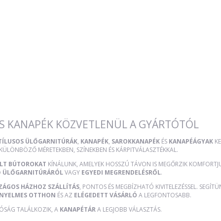
S KANAPÉK KÖZVETLENÜL A GYÁRTÓTÓL
STÍLUSOS ÜLŐGARNITÚRÁK
,
KANAPÉK
,
SAROKKANAPÉK
ÉS
KANAPÉÁGYAK
KE
 KÜLÖNBÖZŐ MÉRETEKBEN, SZÍNEKBEN ÉS KÁRPITVÁLASZTÉKKAL.
ÜLT BÚTOROKAT
KÍNÁLUNK, AMELYEK HOSSZÚ TÁVON IS MEGŐRZIK KOMFORTJUK
Ő ÜLŐGARNITÚRÁRÓL
VAGY
EGYEDI MEGRENDELÉSRŐL
.
ZÁGOS HÁZHOZ SZÁLLÍTÁS
, PONTOS ÉS MEGBÍZHATÓ KIVITELEZÉSSEL. SEGÍT
NYELMES OTTHON
ÉS AZ
ELÉGEDETT VÁSÁRLÓ
A LEGFONTOSABB.
TÓSÁG TALÁLKOZIK, A
KANAPÉTÁR
A LEGJOBB VÁLASZTÁS.