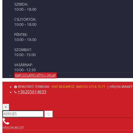
SZERDA:
10:00 – 18:00
CSÜTÖRTÖK:
10:00 – 18:00
PÉNTEK:
10:00 – 18:00
SZOMBAT:
10:00 - 15:00
VASÁRNAP:
10:00 - 12:30
KAPCSOLATFELVÉTELI ŰRLAP
BEMUTATÓ TERMÜNK:
1047 BUDAPEST, BAROSS UTCA 75-77.
| HÍVJON MINKET
+36205614633
×
HÍVJON MOST!