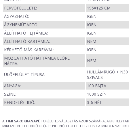
FEKVŐFELÜLETE:
195×125 CM
ÁGYAZHATÓ:
IGEN
ÁGYNEMŰTARTÓ:
IGEN
ÁLLÍTHATÓ FEJTÁMLA:
IGEN
ÁLLÍTHATÓ KARTÁMLA:
NEM
KÉRHETŐ MÁS KARFÁVAL:
IGEN
MOZGATHATÓ HÁTTÁMLA ELŐRE
NEM
HÁTRA:
HULLÁMRUGÓ + N30
ÜLŐFELÜLET TÍPUSA:
SZIVACS
ANYAGA:
100 FAJTA
SZÍNE:
1000 SZÍN
RENDELÉSI IDŐ:
3-6 HÉT
A
TIMI SAROKKANAPÉ
TÖKÉLETES VÁLASZTÁS AZOK SZÁMÁRA, AKIK HELYTAK
MIKÖZBEN ELEGENDŐ ÜLŐ- ÉS PIHENŐFELÜLETET BIZTOSÍT A MINDENNAPOKB