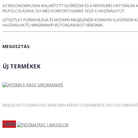
AZ ERGONOMIKUSAN KIALAKÍTOTT ÜLŐRÉSZEK ÉS A KÉNYELMES HÁTTÁMLÁK 
FELPOLCOLÁSÁRA, ÍGY MÉG KOMFORTOSABBÁ TESZI A HASZNÁLATOT.
LETISZTULT FORMAVILÁGA ÉS MODERN MEGJELENÉSE KÖNNYEN ILLESZKEDIK
HASZNÁLHATÓ, MINDENNAPI BÚTORDARABOT KERESNEK.
MEGOSZTÁS:
ÚJ TERMÉKEK
RENDELHETŐ:IGENEGYEDI MÉRETBEN KÉRHETŐ:IGENMÉRETE:285×200 CMFEKVŐ
-40%