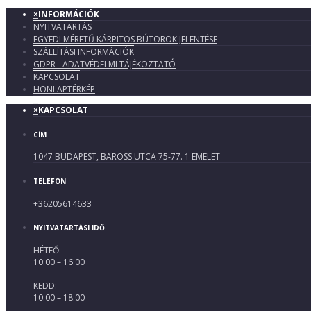
×
INFORMÁCIÓK
NYITVATARTÁS
EGYEDI MÉRETŰ KÁRPITOS BÚTOROK JELENTÉSE
SZÁLLÍTÁSI INFORMÁCIÓK
GDPR - ADATVÉDELMI TÁJÉKOZTATÓ
KAPCSOLAT
HONLAPTÉRKÉP
×
KAPCSOLAT
CÍM
1047 BUDAPEST, BAROSS UTCA 75-77. 1 EMELET
TELEFON
+36205614633
NYITVATARTÁSI IDŐ
HÉTFŐ:
10:00 – 16:00
KEDD:
10:00 – 18:00