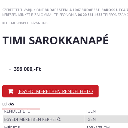
SZERETETTEL VÁRJUK ÖNT
BUDAPESTEN, A 1047 BUDAPEST, BAROSS UTCA 7
KERESSEN MINKET BIZALOMMAL TELEFONON A
06 20 561 4633
TELEFONSZÁMON
KELLEMES NAPOT KÍVÁNUNK!
TIMI SAROKKANAPÉ
399 000,-Ft
EGYEDI MÉRETBEN RENDELHETŐ
LEÍRÁS
RENDELHETŐ:
IGEN
EGYEDI MÉRETBEN KÉRHETŐ:
IGEN
MÉRETE:
195×175 CM