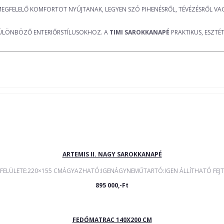
MEGFELELŐ KOMFORTOT NYÚJTANAK, LEGYEN SZÓ PIHENÉSRŐL, TÉVÉZÉSRŐL VA
 KÜLÖNBÖZŐ ENTERIŐRSTÍLUSOKHOZ. A
TIMI SAROKKANAPÉ
PRAKTIKUS, ESZTÉ
ARTEMIS II. NAGY SAROKKANAPÉ
FELÜLETE:220×155 CMÁGYAZHATÓ:IGENÁGYNEMŰTARTÓ:IGEN ÁLLÍTHATÓ FEJTÁ
895 000,-Ft
FEDŐMATRAC 140X200 CM