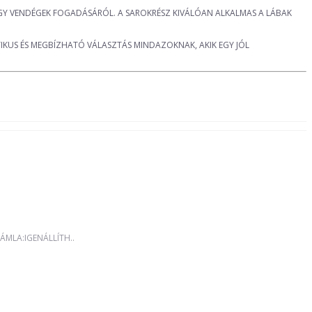
GY VENDÉGEK FOGADÁSÁRÓL. A SAROKRÉSZ KIVÁLÓAN ALKALMAS A LÁBAK
TIKUS ÉS MEGBÍZHATÓ VÁLASZTÁS MINDAZOKNAK, AKIK EGY JÓL
MLA:IGENÁLLÍTH..