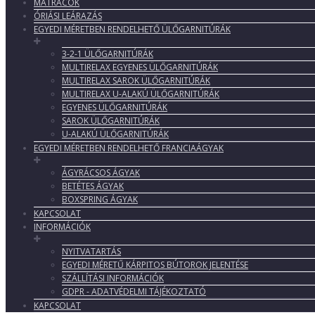
MATRACOK
ÓRIÁSI LEÁRAZÁS
EGYEDI MÉRETBEN RENDELHETŐ ÜLŐGARNITÚRÁK
3-2-1 ÜLŐGARNITÚRÁK
MULTIRELAX EGYENES ÜLŐGARNITÚRÁK
MULTIRELAX SAROK ÜLŐGARNITÚRÁK
MULTIRELAX U-ALAKÚ ÜLŐGARNITÚRÁK
EGYENES ÜLŐGARNITÚRÁK
SAROK ÜLŐGARNITÚRÁK
U-ALAKÚ ÜLŐGARNITÚRÁK
EGYEDI MÉRETBEN RENDELHETŐ FRANCIAÁGYAK
ÁGYRÁCSOS ÁGYAK
BETÉTES ÁGYAK
BOXSPRING ÁGYAK
KAPCSOLAT
INFORMÁCIÓK
NYITVATARTÁS
EGYEDI MÉRETŰ KÁRPITOS BÚTOROK JELENTÉSE
SZÁLLÍTÁSI INFORMÁCIÓK
GDPR - ADATVÉDELMI TÁJÉKOZTATÓ
KAPCSOLAT