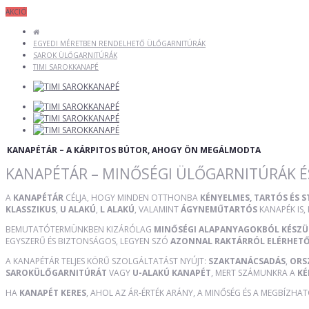
AKCIÓ
EGYEDI MÉRETBEN RENDELHETŐ ÜLŐGARNITÚRÁK
SAROK ÜLŐGARNITÚRÁK
TIMI SAROKKANAPÉ
KANAPÉTÁR – A KÁRPITOS BÚTOR, AHOGY ÖN MEGÁLMODTA
KANAPÉTÁR – MINŐSÉGI ÜLŐGARNITÚRÁK É
A
KANAPÉTÁR
CÉLJA, HOGY MINDEN OTTHONBA
KÉNYELMES, TARTÓS ÉS 
KLASSZIKUS
,
U ALAKÚ
,
L ALAKÚ
, VALAMINT
ÁGYNEMŰTARTÓS
KANAPÉK IS,
BEMUTATÓTERMÜNKBEN KIZÁRÓLAG
MINŐSÉGI ALAPANYAGOKBÓL KÉSZ
EGYSZERŰ ÉS BIZTONSÁGOS, LEGYEN SZÓ
AZONNAL RAKTÁRRÓL ELÉRHET
A KANAPÉTÁR TELJES KÖRŰ SZOLGÁLTATÁST NYÚJT:
SZAKTANÁCSADÁS
,
ORS
SAROKÜLŐGARNITÚRÁT
VAGY
U-ALAKÚ KANAPÉT
, MERT SZÁMUNKRA A
KÉ
HA
KANAPÉT KERES
, AHOL AZ ÁR-ÉRTÉK ARÁNY, A MINŐSÉG ÉS A MEGBÍZHA