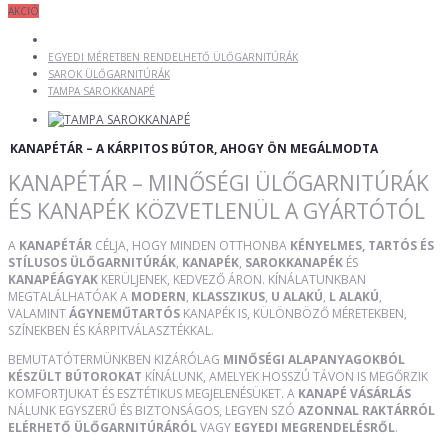
AKCIÓ
EGYEDI MÉRETBEN RENDELHETŐ ÜLŐGARNITÚRÁK
SAROK ÜLŐGARNITÚRÁK
TAMPA SAROKKANAPÉ
KANAPÉTÁR – A KÁRPITOS BÚTOR, AHOGY ÖN MEGÁLMODTA
KANAPÉTÁR – MINŐSÉGI ÜLŐGARNITÚRÁK
ÉS KANAPÉK KÖZVETLENÜL A GYÁRTÓTÓL
A
KANAPÉTÁR
CÉLJA, HOGY MINDEN OTTHONBA
KÉNYELMES, TARTÓS ÉS
STÍLUSOS ÜLŐGARNITÚRÁK
,
KANAPÉK
,
SAROKKANAPÉK
ÉS
KANAPÉÁGYAK
KERÜLJENEK, KEDVEZŐ ÁRON. KÍNÁLATUNKBAN
MEGTALÁLHATÓAK A
MODERN
,
KLASSZIKUS
,
U ALAKÚ
,
L ALAKÚ
,
VALAMINT
ÁGYNEMŰTARTÓS
KANAPÉK IS, KÜLÖNBÖZŐ MÉRETEKBEN,
SZÍNEKBEN ÉS KÁRPITVÁLASZTÉKKAL.
BEMUTATÓTERMÜNKBEN KIZÁRÓLAG
MINŐSÉGI ALAPANYAGOKBÓL
KÉSZÜLT BÚTOROKAT
KÍNÁLUNK, AMELYEK HOSSZÚ TÁVON IS MEGŐRZIK
KOMFORTJUKAT ÉS ESZTÉTIKUS MEGJELENÉSÜKET. A
KANAPÉ VÁSÁRLÁS
NÁLUNK EGYSZERŰ ÉS BIZTONSÁGOS, LEGYEN SZÓ
AZONNAL RAKTÁRRÓL
ELÉRHETŐ ÜLŐGARNITÚRÁRÓL
VAGY
EGYEDI MEGRENDELÉSRŐL
.