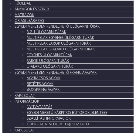
FŐOLDAL
ANYAGOK ÉS SZÍNEK
MATRACOK
ÓRIÁSI LEÁRAZÁS
EGYEDI MÉRETBEN RENDELHETŐ ÜLŐGARNITÚRÁK
3-2-1 ÜLŐGARNITÚRÁK
MULTIRELAX EGYENES ÜLŐGARNITÚRÁK
MULTIRELAX SAROK ÜLŐGARNITÚRÁK
MULTIRELAX U-ALAKÚ ÜLŐGARNITÚRÁK
EGYENES ÜLŐGARNITÚRÁK
SAROK ÜLŐGARNITÚRÁK
U-ALAKÚ ÜLŐGARNITÚRÁK
EGYEDI MÉRETBEN RENDELHETŐ FRANCIAÁGYAK
ÁGYRÁCSOS ÁGYAK
BETÉTES ÁGYAK
BOXSPRING ÁGYAK
KAPCSOLAT
INFORMÁCIÓK
NYITVATARTÁS
EGYEDI MÉRETŰ KÁRPITOS BÚTOROK JELENTÉSE
SZÁLLÍTÁSI INFORMÁCIÓK
GDPR - ADATVÉDELMI TÁJÉKOZTATÓ
KAPCSOLAT