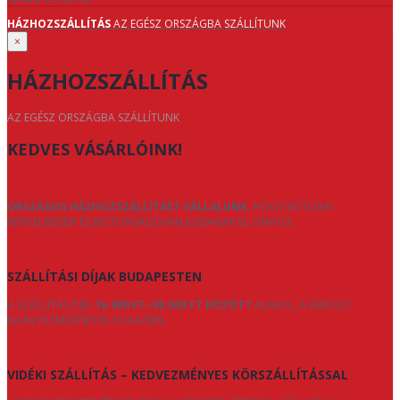
HÁZHOZSZÁLLÍTÁS
AZ EGÉSZ ORSZÁGBA SZÁLLÍTUNK
×
HÁZHOZSZÁLLÍTÁS
AZ EGÉSZ ORSZÁGBA SZÁLLÍTUNK
KEDVES VÁSÁRLÓINK!
ORSZÁGOS HÁZHOZSZÁLLÍTÁST VÁLLALUNK
, HOGY BÚTORAI
KÉNYELMESEN ÉS BIZTONSÁGOSAN JUSSANAK EL ÖNHÖZ.
SZÁLLÍTÁSI DÍJAK BUDAPESTEN
A SZÁLLÍTÁS DÍJA
16.000 FT–30.000 FT KÖZÖTT
ALAKUL, A KERÜLET
ELHELYEZKEDÉSÉTŐL FÜGGŐEN.
VIDÉKI SZÁLLÍTÁS – KEDVEZMÉNYES KÖRSZÁLLÍTÁSSAL