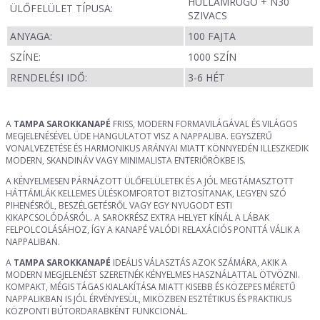
HULLÁMRUGÓ + N30
ÜLŐFELÜLET TÍPUSA:
SZIVACS
ANYAGA:
100 FAJTA
SZÍNE:
1000 SZÍN
RENDELÉSI IDŐ:
3-6 HÉT
A
TAMPA SAROKKANAPÉ
FRISS, MODERN FORMAVILÁGÁVAL ÉS VILÁGOS
MEGJELENÉSÉVEL ÜDE HANGULATOT VISZ A NAPPALIBA. EGYSZERŰ
VONALVEZETÉSE ÉS HARMONIKUS ARÁNYAI MIATT KÖNNYEDÉN ILLESZKEDIK
MODERN, SKANDINÁV VAGY MINIMALISTA ENTERIŐRÖKBE IS.
A KÉNYELMESEN PÁRNÁZOTT ÜLŐFELÜLETEK ÉS A JÓL MEGTÁMASZTOTT
HÁTTÁMLÁK KELLEMES ÜLÉSKOMFORTOT BIZTOSÍTANAK, LEGYEN SZÓ
PIHENÉSRŐL, BESZÉLGETÉSRŐL VAGY EGY NYUGODT ESTI
KIKAPCSOLÓDÁSRÓL. A SAROKRÉSZ EXTRA HELYET KÍNÁL A LÁBAK
FELPOLCOLÁSÁHOZ, ÍGY A KANAPÉ VALÓDI RELAXÁCIÓS PONTTÁ VÁLIK A
NAPPALIBAN.
A
TAMPA SAROKKANAPÉ
IDEÁLIS VÁLASZTÁS AZOK SZÁMÁRA, AKIK A
MODERN MEGJELENÉST SZERETNÉK KÉNYELMES HASZNÁLATTAL ÖTVÖZNI.
KOMPAKT, MÉGIS TÁGAS KIALAKÍTÁSA MIATT KISEBB ÉS KÖZEPES MÉRETŰ
NAPPALIKBAN IS JÓL ÉRVÉNYESÜL, MIKÖZBEN ESZTÉTIKUS ÉS PRAKTIKUS
KÖZPONTI BÚTORDARABKÉNT FUNKCIONÁL.