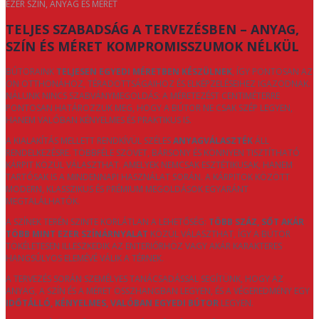
EZER SZÍN, ANYAG ÉS MÉRET
TELJES SZABADSÁG A TERVEZÉSBEN – ANYAG,
SZÍN ÉS MÉRET KOMPROMISSZUMOK NÉLKÜL
BÚTORAINK
TELJESEN EGYEDI MÉRETBEN KÉSZÜLNEK
, ÍGY PONTOSAN AZ
ÖN OTTHONÁHOZ, TÉRADOTTSÁGAIHOZ ÉS ELKÉPZELÉSEIHEZ IGAZODNAK.
NÁLUNK NINCS SZABVÁNYMEGOLDÁS: A MÉRETEZÉST CENTIMÉTERRE
PONTOSAN HATÁROZZUK MEG, HOGY A BÚTOR NE CSAK SZÉP LEGYEN,
HANEM VALÓBAN KÉNYELMES ÉS PRAKTIKUS IS.
A KIALAKÍTÁS MELLETT RENDKÍVÜL SZÉLES
ANYAGVÁLASZTÉK
ÁLL
RENDELKEZÉSRE. TÖBBFÉLE SZÖVET, BÁRSONY ÉS KÖNNYEN TISZTÍTHATÓ
KÁRPIT KÖZÜL VÁLASZTHAT, AMELYEK NEMCSAK ESZTÉTIKUSAK, HANEM
TARTÓSAK IS A MINDENNAPI HASZNÁLAT SORÁN. A KÁRPITOK KÖZÖTT
MODERN, KLASSZIKUS ÉS PRÉMIUM MEGOLDÁSOK EGYARÁNT
MEGTALÁLHATÓK.
A SZÍNEK TERÉN SZINTE KORLÁTLAN A LEHETŐSÉG:
TÖBB SZÁZ, SŐT AKÁR
TÖBB MINT EZER SZÍNÁRNYALAT
KÖZÜL VÁLASZTHAT, ÍGY A BÚTOR
TÖKÉLETESEN ILLESZKEDIK AZ ENTERIŐRHÖZ VAGY AKÁR KARAKTERES
HANGSÚLYOS ELEMÉVÉ VÁLIK A TÉRNEK.
A TERVEZÉS SORÁN SZEMÉLYES TANÁCSADÁSSAL SEGÍTÜNK, HOGY AZ
ANYAG, A SZÍN ÉS A MÉRET ÖSSZHANGBAN LEGYEN, ÉS A VÉGEREDMÉNY EGY
IDŐTÁLLÓ, KÉNYELMES, VALÓBAN EGYEDI BÚTOR
LEGYEN.