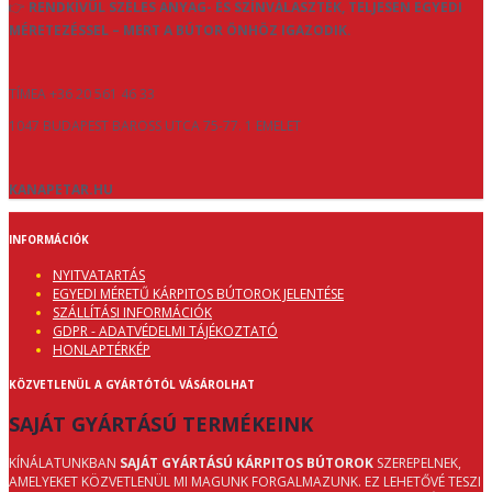
👉
RENDKÍVÜL SZÉLES ANYAG- ÉS SZÍNVÁLASZTÉK, TELJESEN EGYEDI
MÉRETEZÉSSEL – MERT A BÚTOR ÖNHÖZ IGAZODIK.
TÍMEA +36 20 561 46 33
1047 BUDAPEST BAROSS UTCA 75-77. 1 EMELET
KANAPETAR.HU
INFORMÁCIÓK
NYITVATARTÁS
EGYEDI MÉRETŰ KÁRPITOS BÚTOROK JELENTÉSE
SZÁLLÍTÁSI INFORMÁCIÓK
GDPR - ADATVÉDELMI TÁJÉKOZTATÓ
HONLAPTÉRKÉP
KÖZVETLENÜL A GYÁRTÓTÓL VÁSÁROLHAT
SAJÁT GYÁRTÁSÚ TERMÉKEINK
KÍNÁLATUNKBAN
SAJÁT GYÁRTÁSÚ KÁRPITOS BÚTOROK
SZEREPELNEK,
AMELYEKET KÖZVETLENÜL MI MAGUNK FORGALMAZUNK. EZ LEHETŐVÉ TESZI