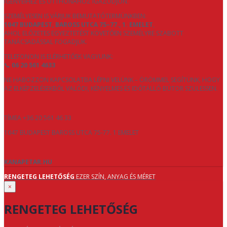
IGÉNYEIHEZ ÉS OTTHONÁHOZ IGAZODJON.
SZEMÉLYESEN IS VÁRJUK BEMUTATÓTERMÜNKBEN:
1047 BUDAPEST, BAROSS UTCA 75–77., 1. EMELET
,
AHOL ELŐZETES EGYEZTETÉST KÖVETŐEN SZEMÉLYRE SZABOTT
TANÁCSADÁSSAL FOGADJUK.
TELEFONON IS ELÉRHETŐEK VAGYUNK:
📞
06 20 561 4633
NE HABOZZON KAPCSOLATBA LÉPNI VELÜNK – ÖRÖMMEL SEGÍTÜNK, HOGY
AZ ELKÉPZELÉSEKBŐL VALÓDI, KÉNYELMES ÉS IDŐTÁLLÓ BÚTOR SZÜLESSEN.
TÍMEA +36 20 561 46 33
1047 BUDAPEST BAROSS UTCA 75-77. 1 EMELET
KANAPETAR.HU
RENGETEG LEHETŐSÉG
EZER SZÍN, ANYAG ÉS MÉRET
×
RENGETEG LEHETŐSÉG