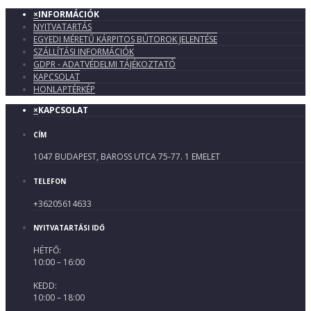
×
INFORMÁCIÓK
NYITVATARTÁS
EGYEDI MÉRETŰ KÁRPITOS BÚTOROK JELENTÉSE
SZÁLLÍTÁSI INFORMÁCIÓK
GDPR - ADATVÉDELMI TÁJÉKOZTATÓ
KAPCSOLAT
HONLAPTÉRKÉP
×
KAPCSOLAT
CÍM
1047 BUDAPEST, BAROSS UTCA 75-77. 1 EMELET
TELEFON
+36205614633
NYITVATARTÁSI IDŐ
HÉTFŐ:
10:00 – 16:00
KEDD:
10:00 – 18:00