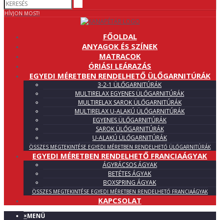
HÍVJON MOST!
FŐOLDAL
ANYAGOK ÉS SZÍNEK
MATRACOK
ÓRIÁSI LEÁRAZÁS
EGYEDI MÉRETBEN RENDELHETŐ ÜLŐGARNITÚRÁK
3-2-1 ÜLŐGARNITÚRÁK
MULTIRELAX EGYENES ÜLŐGARNITÚRÁK
MULTIRELAX SAROK ÜLŐGARNITÚRÁK
MULTIRELAX U-ALAKÚ ÜLŐGARNITÚRÁK
EGYENES ÜLŐGARNITÚRÁK
SAROK ÜLŐGARNITÚRÁK
U-ALAKÚ ÜLŐGARNITÚRÁK
ÖSSZES MEGTEKINTÉSE EGYEDI MÉRETBEN RENDELHETŐ ÜLŐGARNITÚRÁK
EGYEDI MÉRETBEN RENDELHETŐ FRANCIAÁGYAK
ÁGYRÁCSOS ÁGYAK
BETÉTES ÁGYAK
BOXSPRING ÁGYAK
ÖSSZES MEGTEKINTÉSE EGYEDI MÉRETBEN RENDELHETŐ FRANCIAÁGYAK
KAPCSOLAT
×
MENÜ