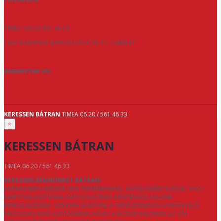
TÍMEA +36 20 561 46 33
1047 BUDAPEST BAROSS UTCA 75-77. 1 EMELET
KANAPETAR.HU
KERESSEN BÁTRAN
TIMEA 06 20 / 561 46 33
×
KERESSEN BÁTRAN
TIMEA 06 20 / 561 46 33
KERESSEN BENNÜNKET BÁTRAN!
AMENNYIBEN KÉRDÉSE VAN TERMÉKEINKKEL, EGYEDI MÉRETEZÉSSEL VAGY
KÁRPITVÁLASZTÁSSAL KAPCSOLATBAN, KÉSZSÉGGEL ÁLLUNK
RENDELKEZÉSÉRE. SZÍVESEN SEGÍTÜNK A TERVEZÉSBEN ÉS A MEGFELELŐ
MEGOLDÁS KIVÁLASZTÁSÁBAN, HOGY A BÚTOR VALÓBAN AZ ÖN