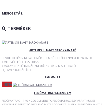
MEGOSZTÁS:
ÚJ TERMÉKEK
ARTEMIS II. NAGY SAROKKANAPÉ
RENDELHETŐ:IGENEGYEDI MÉRETBEN KÉRHETŐ:IGENMÉRETE:285×200
CMFEKVŐFELÜLETE:220×155
CMÁGYAZHATÓ:IGENÁGYNEMŰTARTÓ:IGEN ÁLLÍTHATÓ
FEJTÁMLA:IGENÁLLÍTH..
895 000,-Ft
-40%
FEDŐMATRAC 140X200 CM
FEDŐMATRAC – 140 × 200 CM MÉRETA FEDŐMATRAC EGY PRAKTIKUS ÉS
KÉNYELMI KIEGÉSZÍTŐ MEGLÉVŐ MATRACODHOZ, AMELY JELENTŐSEN JAVÍTJA