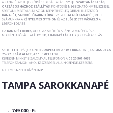
A KANAPÉTÁR TELJES KÖRŰ SZOLGÁLTATÁST NYÚJT:
SZAKTANÁCSADÁS
,
ORSZÁGOS HÁZHOZ SZÁLLÍTÁS
, PONTOS ÉS MEGBÍZHATÓ KIVITELEZÉSSEL.
SEGÍTÜNK MEGTALÁLNI AZ ÖN IGÉNYEIHEZ LEGJOBBAN ILLESZKEDŐ
KANAPÉT
,
SAROKÜLŐGARNITÚRÁT
VAGY
U-ALAKÚ KANAPÉT
, MERT
SZÁMUNKRA A
KÉNYELMES OTTHON
ÉS AZ
ELÉGEDETT VÁSÁRLÓ
A
LEGFONTOSABB.
HA
KANAPÉT KERES
, AHOL AZ ÁR-ÉRTÉK ARÁNY, A MINŐSÉG ÉS A
MEGBÍZHATÓSÁG TALÁLKOZIK, A
KANAPÉTÁR
A LEGJOBB VÁLASZTÁS.
SZERETETTEL VÁRJUK ÖNT
BUDAPESTEN, A 1047 BUDAPEST, BAROSS UTCA
75–77. SZÁM ALATT, AZ 1. EMELETEN
.
KERESSEN MINKET BIZALOMMAL TELEFONON A
06 20 561 4633
TELEFONSZÁMON, AHOL KÉSZSÉGGEL ÁLLUNK RENDELKEZÉSÉRE.
KELLEMES NAPOT KÍVÁNUNK!
TAMPA SAROKKANAPÉ
749 000,-Ft