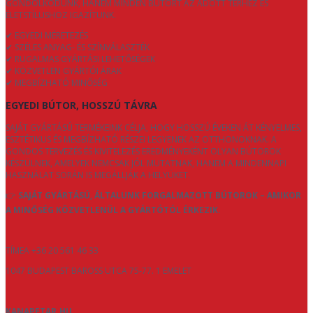
GONDOLKODUNK, HANEM MINDEN BÚTORT AZ ADOTT TÉRHEZ ÉS
ÉLETSTÍLUSHOZ IGAZÍTUNK.
✔ EGYEDI MÉRETEZÉS
✔ SZÉLES ANYAG- ÉS SZÍNVÁLASZTÉK
✔ RUGALMAS GYÁRTÁSI LEHETŐSÉGEK
✔ KÖZVETLEN GYÁRTÓI ÁRAK
✔ MEGBÍZHATÓ MINŐSÉG
EGYEDI BÚTOR, HOSSZÚ TÁVRA
SAJÁT GYÁRTÁSÚ TERMÉKEINK CÉLJA, HOGY HOSSZÚ ÉVEKEN ÁT KÉNYELMES,
ESZTÉTIKUS ÉS MEGBÍZHATÓ RÉSZEI LEGYENEK AZ OTTHONOKNAK. A
GONDOS TERVEZÉS ÉS KIVITELEZÉS EREDMÉNYEKÉNT OLYAN BÚTOROK
KÉSZÜLNEK, AMELYEK NEMCSAK JÓL MUTATNAK, HANEM A MINDENNAPI
HASZNÁLAT SORÁN IS MEGÁLLJÁK A HELYÜKET.
👉
SAJÁT GYÁRTÁSÚ, ÁLTALUNK FORGALMAZOTT BÚTOROK – AMIKOR
A MINŐSÉG KÖZVETLENÜL A GYÁRTÓTÓL ÉRKEZIK.
TÍMEA +36 20 561 46 33
1047 BUDAPEST BAROSS UTCA 75-77. 1 EMELET
KANAPETAR.HU