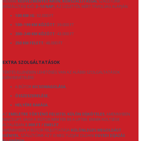
VIDÉKRE
KEDVEZMÉNYES ÁRON, KÖRSZÁLLÍTÁSSAL
SZÁLLÍTUNK
(KISZÁLLÍTÁSI IDŐ:
2–10 NAP
), AZ ÜZLETTŐL MÉRT TÁVOLSÁG ALAPJÁN:
100 KM-IG:
32.000 FT
100–199 KM KÖZÖTT:
39.000 FT
200–249 KM KÖZÖTT:
43.000 FT
250 KM FELETT:
48.000 FT
EXTRA SZOLGÁLTATÁSOK
TÉRÍTÉS ELLENÉBEN LEHETŐSÉG VAN AZ ALÁBBI SZOLGÁLTATÁSOK
IGÉNYBEVÉTELÉRE:
A BÚTOR
KICSOMAGOLÁSA
,
ÖSSZESZERELÉSE
,
HELYÉRE RAKÁSA
.
AZ
EMELETRE TÖRTÉNŐ FELVITEL KÜLÖN DÍJKÖTELES
, AMENNYIBEN
NINCS LIFT, VAGY A BÚTOR NEM FÉR BE A LIFTBE. ENNEK KÖLTSÉGE
ÁLTALÁBAN
2.000 FT / EMELET
.
AMENNYIBEN A BÚTOR FELJUTTATÁSA
KÜLÖNLEGES MEGOLDÁST
IGÉNYEL
, SZÁLLÍTÓINK AZT IS MEG TUDJÁK OLDANI
EGYEDI DÍJAZÁS
ELLENÉBEN
.