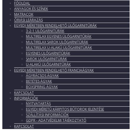
FŐOLDAL
ANYAGOK ÉS SZÍNEK
MATRACOK
ÓRIÁSI LEÁRAZÁS
EGYEDI MÉRETBEN RENDELHETŐ ÜLŐGARNITÚRÁK
3-2-1 ÜLŐGARNITÚRÁK
MULTIRELAX EGYENES ÜLŐGARNITÚRÁK
MULTIRELAX SAROK ÜLŐGARNITÚRÁK
MULTIRELAX U-ALAKÚ ÜLŐGARNITÚRÁK
EGYENES ÜLŐGARNITÚRÁK
SAROK ÜLŐGARNITÚRÁK
U-ALAKÚ ÜLŐGARNITÚRÁK
EGYEDI MÉRETBEN RENDELHETŐ FRANCIAÁGYAK
ÁGYRÁCSOS ÁGYAK
BETÉTES ÁGYAK
BOXSPRING ÁGYAK
KAPCSOLAT
INFORMÁCIÓK
NYITVATARTÁS
EGYEDI MÉRETŰ KÁRPITOS BÚTOROK JELENTÉSE
SZÁLLÍTÁSI INFORMÁCIÓK
GDPR - ADATVÉDELMI TÁJÉKOZTATÓ
KAPCSOLAT