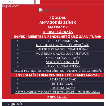
HÍVJON MOST!
FŐOLDAL
ANYAGOK ÉS SZÍNEK
MATRACOK
ÓRIÁSI LEÁRAZÁS
EGYEDI MÉRETBEN RENDELHETŐ ÜLŐGARNITÚRÁK
3-2-1 ÜLŐGARNITÚRÁK
MULTIRELAX EGYENES ÜLŐGARNITÚRÁK
MULTIRELAX SAROK ÜLŐGARNITÚRÁK
MULTIRELAX U-ALAKÚ ÜLŐGARNITÚRÁK
EGYENES ÜLŐGARNITÚRÁK
SAROK ÜLŐGARNITÚRÁK
U-ALAKÚ ÜLŐGARNITÚRÁK
ÖSSZES MEGTEKINTÉSE EGYEDI MÉRETBEN RENDELHETŐ ÜLŐGARNITÚRÁK
EGYEDI MÉRETBEN RENDELHETŐ FRANCIAÁGYAK
ÁGYRÁCSOS ÁGYAK
BETÉTES ÁGYAK
BOXSPRING ÁGYAK
ÖSSZES MEGTEKINTÉSE EGYEDI MÉRETBEN RENDELHETŐ FRANCIAÁGYAK
KAPCSOLAT
×
MENÜ