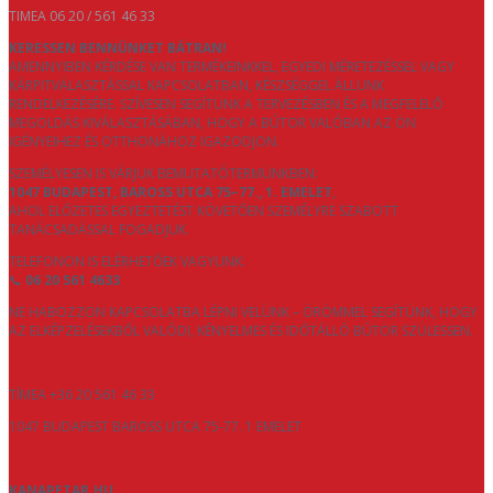
TIMEA 06 20 / 561 46 33
KERESSEN BENNÜNKET BÁTRAN!
AMENNYIBEN KÉRDÉSE VAN TERMÉKEINKKEL, EGYEDI MÉRETEZÉSSEL VAGY
KÁRPITVÁLASZTÁSSAL KAPCSOLATBAN, KÉSZSÉGGEL ÁLLUNK
RENDELKEZÉSÉRE. SZÍVESEN SEGÍTÜNK A TERVEZÉSBEN ÉS A MEGFELELŐ
MEGOLDÁS KIVÁLASZTÁSÁBAN, HOGY A BÚTOR VALÓBAN AZ ÖN
IGÉNYEIHEZ ÉS OTTHONÁHOZ IGAZODJON.
SZEMÉLYESEN IS VÁRJUK BEMUTATÓTERMÜNKBEN:
1047 BUDAPEST, BAROSS UTCA 75–77., 1. EMELET
,
AHOL ELŐZETES EGYEZTETÉST KÖVETŐEN SZEMÉLYRE SZABOTT
TANÁCSADÁSSAL FOGADJUK.
TELEFONON IS ELÉRHETŐEK VAGYUNK:
📞
06 20 561 4633
NE HABOZZON KAPCSOLATBA LÉPNI VELÜNK – ÖRÖMMEL SEGÍTÜNK, HOGY
AZ ELKÉPZELÉSEKBŐL VALÓDI, KÉNYELMES ÉS IDŐTÁLLÓ BÚTOR SZÜLESSEN.
TÍMEA +36 20 561 46 33
1047 BUDAPEST BAROSS UTCA 75-77. 1 EMELET
KANAPETAR.HU