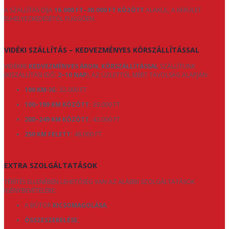
A SZÁLLÍTÁS DÍJA
16.000 FT–30.000 FT KÖZÖTT
ALAKUL, A KERÜLET
ELHELYEZKEDÉSÉTŐL FÜGGŐEN.
VIDÉKI SZÁLLÍTÁS – KEDVEZMÉNYES KÖRSZÁLLÍTÁSSAL
VIDÉKRE
KEDVEZMÉNYES ÁRON, KÖRSZÁLLÍTÁSSAL
SZÁLLÍTUNK
(KISZÁLLÍTÁSI IDŐ:
2–10 NAP
), AZ ÜZLETTŐL MÉRT TÁVOLSÁG ALAPJÁN:
100 KM-IG:
32.000 FT
100–199 KM KÖZÖTT:
39.000 FT
200–249 KM KÖZÖTT:
43.000 FT
250 KM FELETT:
48.000 FT
EXTRA SZOLGÁLTATÁSOK
TÉRÍTÉS ELLENÉBEN LEHETŐSÉG VAN AZ ALÁBBI SZOLGÁLTATÁSOK
IGÉNYBEVÉTELÉRE:
A BÚTOR
KICSOMAGOLÁSA
,
ÖSSZESZERELÉSE
,