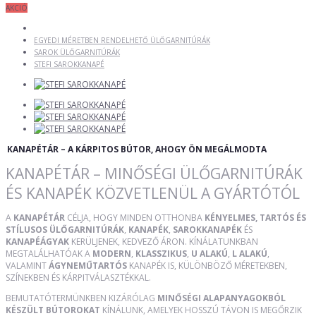
AKCIÓ
EGYEDI MÉRETBEN RENDELHETŐ ÜLŐGARNITÚRÁK
SAROK ÜLŐGARNITÚRÁK
STEFI SAROKKANAPÉ
KANAPÉTÁR – A KÁRPITOS BÚTOR, AHOGY ÖN MEGÁLMODTA
KANAPÉTÁR – MINŐSÉGI ÜLŐGARNITÚRÁK
ÉS KANAPÉK KÖZVETLENÜL A GYÁRTÓTÓL
A
KANAPÉTÁR
CÉLJA, HOGY MINDEN OTTHONBA
KÉNYELMES, TARTÓS ÉS
STÍLUSOS ÜLŐGARNITÚRÁK
,
KANAPÉK
,
SAROKKANAPÉK
ÉS
KANAPÉÁGYAK
KERÜLJENEK, KEDVEZŐ ÁRON. KÍNÁLATUNKBAN
MEGTALÁLHATÓAK A
MODERN
,
KLASSZIKUS
,
U ALAKÚ
,
L ALAKÚ
,
VALAMINT
ÁGYNEMŰTARTÓS
KANAPÉK IS, KÜLÖNBÖZŐ MÉRETEKBEN,
SZÍNEKBEN ÉS KÁRPITVÁLASZTÉKKAL.
BEMUTATÓTERMÜNKBEN KIZÁRÓLAG
MINŐSÉGI ALAPANYAGOKBÓL
KÉSZÜLT BÚTOROKAT
KÍNÁLUNK, AMELYEK HOSSZÚ TÁVON IS MEGŐRZIK