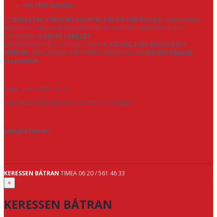
HELYÉRE RAKÁSA
.
AZ
EMELETRE TÖRTÉNŐ FELVITEL KÜLÖN DÍJKÖTELES
, AMENNYIBEN
NINCS LIFT, VAGY A BÚTOR NEM FÉR BE A LIFTBE. ENNEK KÖLTSÉGE
ÁLTALÁBAN
2.000 FT / EMELET
.
AMENNYIBEN A BÚTOR FELJUTTATÁSA
KÜLÖNLEGES MEGOLDÁST
IGÉNYEL
, SZÁLLÍTÓINK AZT IS MEG TUDJÁK OLDANI
EGYEDI DÍJAZÁS
ELLENÉBEN
.
TÍMEA +36 20 561 46 33
1047 BUDAPEST BAROSS UTCA 75-77. 1 EMELET
KANAPETAR.HU
KERESSEN BÁTRAN
TIMEA 06 20 / 561 46 33
×
KERESSEN BÁTRAN