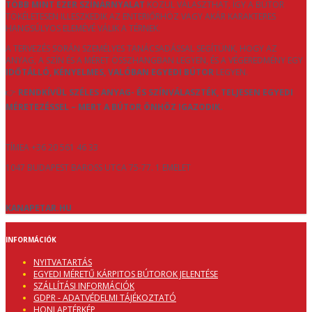
TÖBB MINT EZER SZÍNÁRNYALAT
KÖZÜL VÁLASZTHAT, ÍGY A BÚTOR
TÖKÉLETESEN ILLESZKEDIK AZ ENTERIŐRHÖZ VAGY AKÁR KARAKTERES
HANGSÚLYOS ELEMÉVÉ VÁLIK A TÉRNEK.
A TERVEZÉS SORÁN SZEMÉLYES TANÁCSADÁSSAL SEGÍTÜNK, HOGY AZ
ANYAG, A SZÍN ÉS A MÉRET ÖSSZHANGBAN LEGYEN, ÉS A VÉGEREDMÉNY EGY
IDŐTÁLLÓ, KÉNYELMES, VALÓBAN EGYEDI BÚTOR
LEGYEN.
👉
RENDKÍVÜL SZÉLES ANYAG- ÉS SZÍNVÁLASZTÉK, TELJESEN EGYEDI
MÉRETEZÉSSEL – MERT A BÚTOR ÖNHÖZ IGAZODIK.
TÍMEA +36 20 561 46 33
1047 BUDAPEST BAROSS UTCA 75-77. 1 EMELET
KANAPETAR.HU
INFORMÁCIÓK
NYITVATARTÁS
EGYEDI MÉRETŰ KÁRPITOS BÚTOROK JELENTÉSE
SZÁLLÍTÁSI INFORMÁCIÓK
GDPR - ADATVÉDELMI TÁJÉKOZTATÓ
HONLAPTÉRKÉP