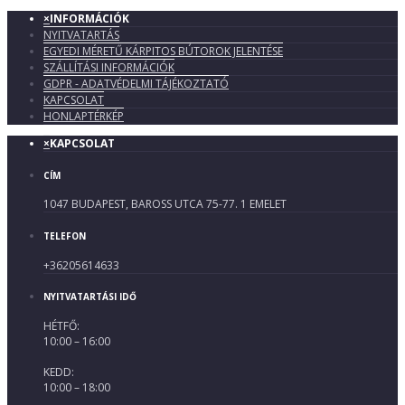
×
INFORMÁCIÓK
NYITVATARTÁS
EGYEDI MÉRETŰ KÁRPITOS BÚTOROK JELENTÉSE
SZÁLLÍTÁSI INFORMÁCIÓK
GDPR - ADATVÉDELMI TÁJÉKOZTATÓ
KAPCSOLAT
HONLAPTÉRKÉP
×
KAPCSOLAT
CÍM
1047 BUDAPEST, BAROSS UTCA 75-77. 1 EMELET
TELEFON
+36205614633
NYITVATARTÁSI IDŐ
HÉTFŐ:
10:00 – 16:00
KEDD:
10:00 – 18:00