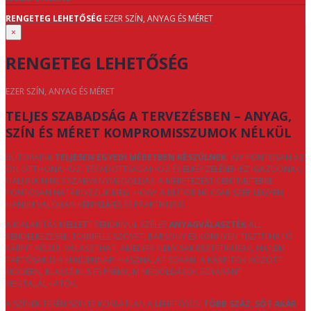
RENGETEG LEHETŐSÉG
EZER SZÍN, ANYAG ÉS MÉRET
×
RENGETEG LEHETŐSÉG
EZER SZÍN, ANYAG ÉS MÉRET
TELJES SZABADSÁG A TERVEZÉSBEN – ANYAG,
SZÍN ÉS MÉRET KOMPROMISSZUMOK NÉLKÜL
BÚTORAINK
TELJESEN EGYEDI MÉRETBEN KÉSZÜLNEK
, ÍGY PONTOSAN AZ
ÖN OTTHONÁHOZ, TÉRADOTTSÁGAIHOZ ÉS ELKÉPZELÉSEIHEZ IGAZODNAK.
NÁLUNK NINCS SZABVÁNYMEGOLDÁS: A MÉRETEZÉST CENTIMÉTERRE
PONTOSAN HATÁROZZUK MEG, HOGY A BÚTOR NE CSAK SZÉP LEGYEN,
HANEM VALÓBAN KÉNYELMES ÉS PRAKTIKUS IS.
A KIALAKÍTÁS MELLETT RENDKÍVÜL SZÉLES
ANYAGVÁLASZTÉK
ÁLL
RENDELKEZÉSRE. TÖBBFÉLE SZÖVET, BÁRSONY ÉS KÖNNYEN TISZTÍTHATÓ
KÁRPIT KÖZÜL VÁLASZTHAT, AMELYEK NEMCSAK ESZTÉTIKUSAK, HANEM
TARTÓSAK IS A MINDENNAPI HASZNÁLAT SORÁN. A KÁRPITOK KÖZÖTT
MODERN, KLASSZIKUS ÉS PRÉMIUM MEGOLDÁSOK EGYARÁNT
MEGTALÁLHATÓK.
A SZÍNEK TERÉN SZINTE KORLÁTLAN A LEHETŐSÉG:
TÖBB SZÁZ, SŐT AKÁR