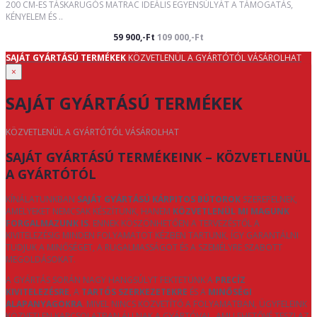
200 CM-ES TÁSKARUGÓS MATRAC IDEÁLIS EGYENSÚLYÁT A TÁMOGATÁS,
KÉNYELEM ÉS ..
59 900,-Ft
109 000,-Ft
SAJÁT GYÁRTÁSÚ TERMÉKEK
KÖZVETLENÜL A GYÁRTÓTÓL VÁSÁROLHAT
×
SAJÁT GYÁRTÁSÚ TERMÉKEK
KÖZVETLENÜL A GYÁRTÓTÓL VÁSÁROLHAT
SAJÁT GYÁRTÁSÚ TERMÉKEINK – KÖZVETLENÜL
A GYÁRTÓTÓL
KÍNÁLATUNKBAN
SAJÁT GYÁRTÁSÚ KÁRPITOS BÚTOROK
SZEREPELNEK,
AMELYEKET NEMCSAK KÉSZÍTÜNK, HANEM
KÖZVETLENÜL MI MAGUNK
FORGALMAZUNK IS
. ENNEK KÖSZÖNHETŐEN A TERVEZÉSTŐL A
KIVITELEZÉSIG MINDEN FOLYAMATOT KÉZBEN TARTUNK, ÍGY GARANTÁLNI
TUDJUK A MINŐSÉGET, A RUGALMASSÁGOT ÉS A SZEMÉLYRE SZABOTT
MEGOLDÁSOKAT.
A GYÁRTÁS SORÁN NAGY HANGSÚLYT FEKTETÜNK A
PRECÍZ
KIVITELEZÉSRE
, A
TARTÓS SZERKEZETEKRE
ÉS A
MINŐSÉGI
ALAPANYAGOKRA
. MIVEL NINCS KÖZVETÍTŐ A FOLYAMATBAN, ÜGYFELEINK
KÖZVETLEN KAPCSOLATBAN ÁLLNAK A GYÁRTÓVAL, AMI LEHETŐVÉ TESZI AZ