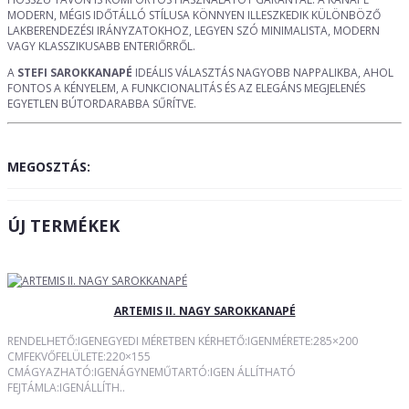
MODERN, MÉGIS IDŐTÁLLÓ STÍLUSA KÖNNYEN ILLESZKEDIK KÜLÖNBÖZŐ
LAKBERENDEZÉSI IRÁNYZATOKHOZ, LEGYEN SZÓ MINIMALISTA, MODERN
VAGY KLASSZIKUSABB ENTERIŐRRŐL.
A
STEFI SAROKKANAPÉ
IDEÁLIS VÁLASZTÁS NAGYOBB NAPPALIKBA, AHOL
FONTOS A KÉNYELEM, A FUNKCIONALITÁS ÉS AZ ELEGÁNS MEGJELENÉS
EGYETLEN BÚTORDARABBA SŰRÍTVE.
MEGOSZTÁS:
ÚJ TERMÉKEK
ARTEMIS II. NAGY SAROKKANAPÉ
RENDELHETŐ:IGENEGYEDI MÉRETBEN KÉRHETŐ:IGENMÉRETE:285×200
CMFEKVŐFELÜLETE:220×155
CMÁGYAZHATÓ:IGENÁGYNEMŰTARTÓ:IGEN ÁLLÍTHATÓ
FEJTÁMLA:IGENÁLLÍTH..