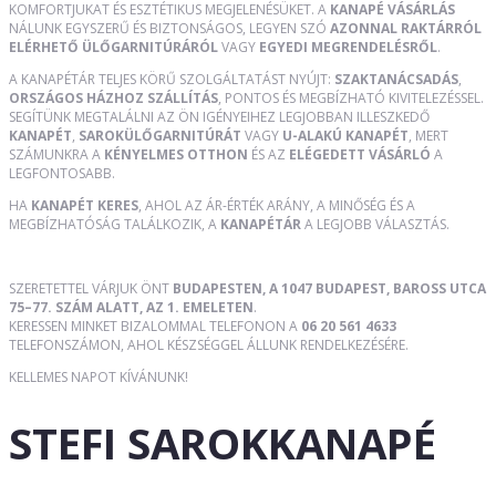
KOMFORTJUKAT ÉS ESZTÉTIKUS MEGJELENÉSÜKET. A
KANAPÉ VÁSÁRLÁS
NÁLUNK EGYSZERŰ ÉS BIZTONSÁGOS, LEGYEN SZÓ
AZONNAL RAKTÁRRÓL
ELÉRHETŐ ÜLŐGARNITÚRÁRÓL
VAGY
EGYEDI MEGRENDELÉSRŐL
.
A KANAPÉTÁR TELJES KÖRŰ SZOLGÁLTATÁST NYÚJT:
SZAKTANÁCSADÁS
,
ORSZÁGOS HÁZHOZ SZÁLLÍTÁS
, PONTOS ÉS MEGBÍZHATÓ KIVITELEZÉSSEL.
SEGÍTÜNK MEGTALÁLNI AZ ÖN IGÉNYEIHEZ LEGJOBBAN ILLESZKEDŐ
KANAPÉT
,
SAROKÜLŐGARNITÚRÁT
VAGY
U-ALAKÚ KANAPÉT
, MERT
SZÁMUNKRA A
KÉNYELMES OTTHON
ÉS AZ
ELÉGEDETT VÁSÁRLÓ
A
LEGFONTOSABB.
HA
KANAPÉT KERES
, AHOL AZ ÁR-ÉRTÉK ARÁNY, A MINŐSÉG ÉS A
MEGBÍZHATÓSÁG TALÁLKOZIK, A
KANAPÉTÁR
A LEGJOBB VÁLASZTÁS.
SZERETETTEL VÁRJUK ÖNT
BUDAPESTEN, A 1047 BUDAPEST, BAROSS UTCA
75–77. SZÁM ALATT, AZ 1. EMELETEN
.
KERESSEN MINKET BIZALOMMAL TELEFONON A
06 20 561 4633
TELEFONSZÁMON, AHOL KÉSZSÉGGEL ÁLLUNK RENDELKEZÉSÉRE.
KELLEMES NAPOT KÍVÁNUNK!
STEFI SAROKKANAPÉ