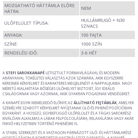
MOZGATHATÓ HÁTTÁMLA ELŐRE
NEM
HÁTRA:
HULLÁMRUGÓ + N30
ÜLŐFELÜLET TÍPUSA:
SZIVACS
ANYAGA:
100 FAJTA
SZÍNE:
1000 SZÍN
RENDELÉSI IDŐ:
3-6 HÉT
A
STEFI SAROKKANAPÉ
LETISZTULT FORMAVILÁGÁVAL ÉS MODERN
ARÁNYAIVAL TÖKÉLETES VÁLASZTÁS AZOK SZÁMÁRA, AKIK EGYSZERRE
KERESNEK KÉNYELMET ÉS KARAKTERES MEGJELENÉST A NAPPALIJUKBA. NAGY
MÉRETŰ KIALAKÍTÁSA BŐSÉGES ÜLŐHELYET BIZTOSÍT, ÍGY IDEÁLIS
CSALÁDOKNAK VAGY AZOKNAK, AKIK GYAKRAN FOGADNAK VENDÉGEKET.
A KANAPÉ EGYIK KIEMELKEDŐ ELŐNYE AZ
ÁLLÍTHATÓ FEJTÁMLÁK
, AMELYEK
SZEMÉLYRE SZABOTT KÉNYELMET NYÚJTANAK ÜLŐ ÉS PIHENŐ POZÍCIÓBAN
EGYARÁNT. A HOSSZÚ, EGYBEFÜGGŐ ÜLŐFELÜLET ÉS A TÁGAS SAROKRÉSZ
KIVÁLÓAN ALKALMAS A LÁBAK FELPOLCOLÁSÁRA, RELAXÁLÁSRA VAGY AKÁR
FEKVŐ HELYZETBEN TÖRTÉNŐ PIHENÉSRE IS.
A STABIL SZERKEZET ÉS A VASTAGON PÁRNÁZOTT ÜLŐ- ÉS HÁTTÁMLARÉSZ
HOSSZÚ TÁVON IS KOMFORTOS HASZNÁLATOT GARANTÁL. A KANAPÉ