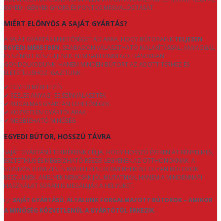
EGYEDI IGÉNYEK GYORS ÉS PONTOS MEGVALÓSÍTÁSÁT.
MIÉRT ELŐNYÖS A SAJÁT GYÁRTÁS?
A SAJÁT GYÁRTÁS LEHETŐSÉGET AD ARRA, HOGY BÚTORAINK
TELJESEN
EGYEDI MÉRETBEN
, SZABADON VÁLASZTHATÓ KIALAKÍTÁSSAL, ANYAGGAL
ÉS SZÍNNEL KÉSZÜLJENEK. NEM SABLONMEGOLDÁSOKBAN
GONDOLKODUNK, HANEM MINDEN BÚTORT AZ ADOTT TÉRHEZ ÉS
ÉLETSTÍLUSHOZ IGAZÍTUNK.
✔ EGYEDI MÉRETEZÉS
✔ SZÉLES ANYAG- ÉS SZÍNVÁLASZTÉK
✔ RUGALMAS GYÁRTÁSI LEHETŐSÉGEK
✔ KÖZVETLEN GYÁRTÓI ÁRAK
✔ MEGBÍZHATÓ MINŐSÉG
EGYEDI BÚTOR, HOSSZÚ TÁVRA
SAJÁT GYÁRTÁSÚ TERMÉKEINK CÉLJA, HOGY HOSSZÚ ÉVEKEN ÁT KÉNYELMES,
ESZTÉTIKUS ÉS MEGBÍZHATÓ RÉSZEI LEGYENEK AZ OTTHONOKNAK. A
GONDOS TERVEZÉS ÉS KIVITELEZÉS EREDMÉNYEKÉNT OLYAN BÚTOROK
KÉSZÜLNEK, AMELYEK NEMCSAK JÓL MUTATNAK, HANEM A MINDENNAPI
HASZNÁLAT SORÁN IS MEGÁLLJÁK A HELYÜKET.
👉
SAJÁT GYÁRTÁSÚ, ÁLTALUNK FORGALMAZOTT BÚTOROK – AMIKOR
A MINŐSÉG KÖZVETLENÜL A GYÁRTÓTÓL ÉRKEZIK.