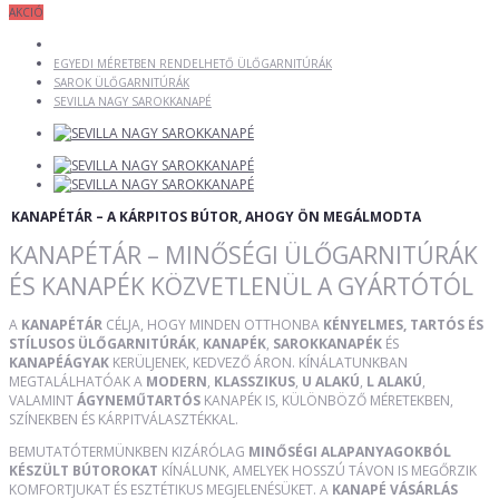
AKCIÓ
EGYEDI MÉRETBEN RENDELHETŐ ÜLŐGARNITÚRÁK
SAROK ÜLŐGARNITÚRÁK
SEVILLA NAGY SAROKKANAPÉ
KANAPÉTÁR – A KÁRPITOS BÚTOR, AHOGY ÖN MEGÁLMODTA
KANAPÉTÁR – MINŐSÉGI ÜLŐGARNITÚRÁK
ÉS KANAPÉK KÖZVETLENÜL A GYÁRTÓTÓL
A
KANAPÉTÁR
CÉLJA, HOGY MINDEN OTTHONBA
KÉNYELMES, TARTÓS ÉS
STÍLUSOS ÜLŐGARNITÚRÁK
,
KANAPÉK
,
SAROKKANAPÉK
ÉS
KANAPÉÁGYAK
KERÜLJENEK, KEDVEZŐ ÁRON. KÍNÁLATUNKBAN
MEGTALÁLHATÓAK A
MODERN
,
KLASSZIKUS
,
U ALAKÚ
,
L ALAKÚ
,
VALAMINT
ÁGYNEMŰTARTÓS
KANAPÉK IS, KÜLÖNBÖZŐ MÉRETEKBEN,
SZÍNEKBEN ÉS KÁRPITVÁLASZTÉKKAL.
BEMUTATÓTERMÜNKBEN KIZÁRÓLAG
MINŐSÉGI ALAPANYAGOKBÓL
KÉSZÜLT BÚTOROKAT
KÍNÁLUNK, AMELYEK HOSSZÚ TÁVON IS MEGŐRZIK
KOMFORTJUKAT ÉS ESZTÉTIKUS MEGJELENÉSÜKET. A
KANAPÉ VÁSÁRLÁS