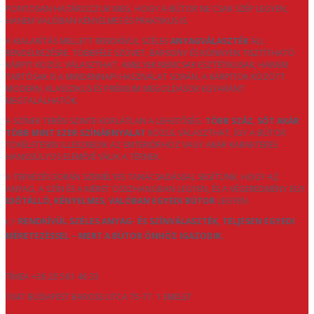
PONTOSAN HATÁROZZUK MEG, HOGY A BÚTOR NE CSAK SZÉP LEGYEN,
HANEM VALÓBAN KÉNYELMES ÉS PRAKTIKUS IS.
A KIALAKÍTÁS MELLETT RENDKÍVÜL SZÉLES
ANYAGVÁLASZTÉK
ÁLL
RENDELKEZÉSRE. TÖBBFÉLE SZÖVET, BÁRSONY ÉS KÖNNYEN TISZTÍTHATÓ
KÁRPIT KÖZÜL VÁLASZTHAT, AMELYEK NEMCSAK ESZTÉTIKUSAK, HANEM
TARTÓSAK IS A MINDENNAPI HASZNÁLAT SORÁN. A KÁRPITOK KÖZÖTT
MODERN, KLASSZIKUS ÉS PRÉMIUM MEGOLDÁSOK EGYARÁNT
MEGTALÁLHATÓK.
A SZÍNEK TERÉN SZINTE KORLÁTLAN A LEHETŐSÉG:
TÖBB SZÁZ, SŐT AKÁR
TÖBB MINT EZER SZÍNÁRNYALAT
KÖZÜL VÁLASZTHAT, ÍGY A BÚTOR
TÖKÉLETESEN ILLESZKEDIK AZ ENTERIŐRHÖZ VAGY AKÁR KARAKTERES
HANGSÚLYOS ELEMÉVÉ VÁLIK A TÉRNEK.
A TERVEZÉS SORÁN SZEMÉLYES TANÁCSADÁSSAL SEGÍTÜNK, HOGY AZ
ANYAG, A SZÍN ÉS A MÉRET ÖSSZHANGBAN LEGYEN, ÉS A VÉGEREDMÉNY EGY
IDŐTÁLLÓ, KÉNYELMES, VALÓBAN EGYEDI BÚTOR
LEGYEN.
👉
RENDKÍVÜL SZÉLES ANYAG- ÉS SZÍNVÁLASZTÉK, TELJESEN EGYEDI
MÉRETEZÉSSEL – MERT A BÚTOR ÖNHÖZ IGAZODIK.
TÍMEA +36 20 561 46 33
1047 BUDAPEST BAROSS UTCA 75-77. 1 EMELET