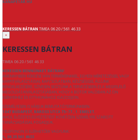
KANAPETAR.HU
KERESSEN BÁTRAN
TIMEA 06 20 / 561 46 33
×
KERESSEN BÁTRAN
TIMEA 06 20 / 561 46 33
KERESSEN BENNÜNKET BÁTRAN!
AMENNYIBEN KÉRDÉSE VAN TERMÉKEINKKEL, EGYEDI MÉRETEZÉSSEL VAGY
KÁRPITVÁLASZTÁSSAL KAPCSOLATBAN, KÉSZSÉGGEL ÁLLUNK
RENDELKEZÉSÉRE. SZÍVESEN SEGÍTÜNK A TERVEZÉSBEN ÉS A MEGFELELŐ
MEGOLDÁS KIVÁLASZTÁSÁBAN, HOGY A BÚTOR VALÓBAN AZ ÖN
IGÉNYEIHEZ ÉS OTTHONÁHOZ IGAZODJON.
SZEMÉLYESEN IS VÁRJUK BEMUTATÓTERMÜNKBEN:
1047 BUDAPEST, BAROSS UTCA 75–77., 1. EMELET
,
AHOL ELŐZETES EGYEZTETÉST KÖVETŐEN SZEMÉLYRE SZABOTT
TANÁCSADÁSSAL FOGADJUK.
TELEFONON IS ELÉRHETŐEK VAGYUNK:
📞
06 20 561 4633