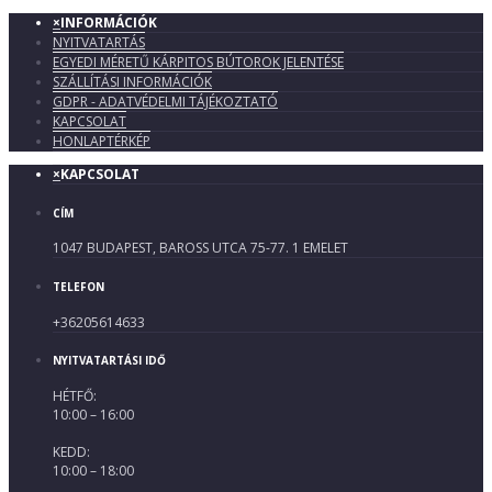
×
INFORMÁCIÓK
NYITVATARTÁS
EGYEDI MÉRETŰ KÁRPITOS BÚTOROK JELENTÉSE
SZÁLLÍTÁSI INFORMÁCIÓK
GDPR - ADATVÉDELMI TÁJÉKOZTATÓ
KAPCSOLAT
HONLAPTÉRKÉP
×
KAPCSOLAT
CÍM
1047 BUDAPEST, BAROSS UTCA 75-77. 1 EMELET
TELEFON
+36205614633
NYITVATARTÁSI IDŐ
HÉTFŐ:
10:00 – 16:00
KEDD:
10:00 – 18:00