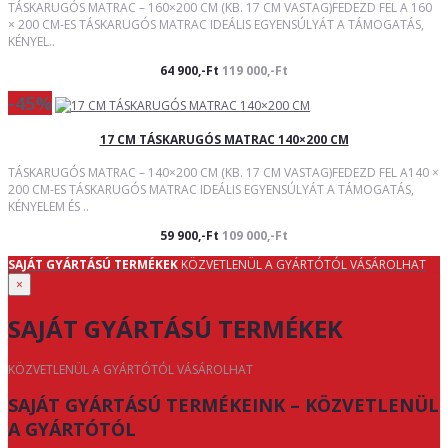
TÁSKARUGÓS MATRAC – 160×200 CM (KB. 17 CM VASTAG)FEDEZD FEL A 160
× 200 CM-ES TÁSKARUGÓS MATRAC IDEÁLIS EGYENSÚLYÁT A TÁMOGATÁS,
KÉNYEL..
64 900,-Ft
119 000,-Ft
-45%
17 CM TÁSKARUGÓS MATRAC 140×200 CM
TÁSKARUGÓS MATRAC – 140×200 CM (KB. 17 CM VASTAG)FEDEZD FEL A140 ×
200 CM-ES TÁSKARUGÓS MATRAC IDEÁLIS EGYENSÚLYÁT A TÁMOGATÁS,
KÉNYELEM ÉS ..
59 900,-Ft
109 000,-Ft
SAJÁT GYÁRTÁSÚ TERMÉKEK
KÖZVETLENÜL A GYÁRTÓTÓL VÁSÁROLHAT
×
SAJÁT GYÁRTÁSÚ TERMÉKEK
KÖZVETLENÜL A GYÁRTÓTÓL VÁSÁROLHAT
SAJÁT GYÁRTÁSÚ TERMÉKEINK – KÖZVETLENÜL
A GYÁRTÓTÓL