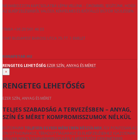
NE HABOZZON KAPCSOLATBA LÉPNI VELÜNK – ÖRÖMMEL SEGÍTÜNK, HOGY
AZ ELKÉPZELÉSEKBŐL VALÓDI, KÉNYELMES ÉS IDŐTÁLLÓ BÚTOR SZÜLESSEN.
TÍMEA +36 20 561 46 33
1047 BUDAPEST BAROSS UTCA 75-77. 1 EMELET
KANAPETAR.HU
RENGETEG LEHETŐSÉG
EZER SZÍN, ANYAG ÉS MÉRET
×
RENGETEG LEHETŐSÉG
EZER SZÍN, ANYAG ÉS MÉRET
TELJES SZABADSÁG A TERVEZÉSBEN – ANYAG,
SZÍN ÉS MÉRET KOMPROMISSZUMOK NÉLKÜL
BÚTORAINK
TELJESEN EGYEDI MÉRETBEN KÉSZÜLNEK
, ÍGY PONTOSAN AZ
ÖN OTTHONÁHOZ, TÉRADOTTSÁGAIHOZ ÉS ELKÉPZELÉSEIHEZ IGAZODNAK.
NÁLUNK NINCS SZABVÁNYMEGOLDÁS: A MÉRETEZÉST CENTIMÉTERRE