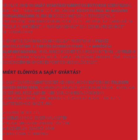
KÍNÁLATUNKBAN
SAJÁT GYÁRTÁSÚ KÁRPITOS BÚTOROK
SZEREPELNEK,
AMELYEKET NEMCSAK KÉSZÍTÜNK, HANEM
KÖZVETLENÜL MI MAGUNK
FORGALMAZUNK IS
. ENNEK KÖSZÖNHETŐEN A TERVEZÉSTŐL A
KIVITELEZÉSIG MINDEN FOLYAMATOT KÉZBEN TARTUNK, ÍGY GARANTÁLNI
TUDJUK A MINŐSÉGET, A RUGALMASSÁGOT ÉS A SZEMÉLYRE SZABOTT
MEGOLDÁSOKAT.
A GYÁRTÁS SORÁN NAGY HANGSÚLYT FEKTETÜNK A
PRECÍZ
KIVITELEZÉSRE
, A
TARTÓS SZERKEZETEKRE
ÉS A
MINŐSÉGI
ALAPANYAGOKRA
. MIVEL NINCS KÖZVETÍTŐ A FOLYAMATBAN, ÜGYFELEINK
KÖZVETLEN KAPCSOLATBAN ÁLLNAK A GYÁRTÓVAL, AMI LEHETŐVÉ TESZI AZ
EGYEDI IGÉNYEK GYORS ÉS PONTOS MEGVALÓSÍTÁSÁT.
MIÉRT ELŐNYÖS A SAJÁT GYÁRTÁS?
A SAJÁT GYÁRTÁS LEHETŐSÉGET AD ARRA, HOGY BÚTORAINK
TELJESEN
EGYEDI MÉRETBEN
, SZABADON VÁLASZTHATÓ KIALAKÍTÁSSAL, ANYAGGAL
ÉS SZÍNNEL KÉSZÜLJENEK. NEM SABLONMEGOLDÁSOKBAN
GONDOLKODUNK, HANEM MINDEN BÚTORT AZ ADOTT TÉRHEZ ÉS
ÉLETSTÍLUSHOZ IGAZÍTUNK.
✔ EGYEDI MÉRETEZÉS
✔ SZÉLES ANYAG- ÉS SZÍNVÁLASZTÉK
✔ RUGALMAS GYÁRTÁSI LEHETŐSÉGEK
✔ KÖZVETLEN GYÁRTÓI ÁRAK
✔ MEGBÍZHATÓ MINŐSÉG