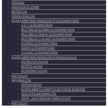
FŐOLDAL
ANYAGOK ÉS SZÍNEK
MATRACOK
ÓRIÁSI LEÁRAZÁS
EGYEDI MÉRETBEN RENDELHETŐ ÜLŐGARNITÚRÁK
3-2-1 ÜLŐGARNITÚRÁK
MULTIRELAX EGYENES ÜLŐGARNITÚRÁK
MULTIRELAX SAROK ÜLŐGARNITÚRÁK
MULTIRELAX U-ALAKÚ ÜLŐGARNITÚRÁK
EGYENES ÜLŐGARNITÚRÁK
SAROK ÜLŐGARNITÚRÁK
U-ALAKÚ ÜLŐGARNITÚRÁK
EGYEDI MÉRETBEN RENDELHETŐ FRANCIAÁGYAK
ÁGYRÁCSOS ÁGYAK
BETÉTES ÁGYAK
BOXSPRING ÁGYAK
KAPCSOLAT
INFORMÁCIÓK
NYITVATARTÁS
EGYEDI MÉRETŰ KÁRPITOS BÚTOROK JELENTÉSE
SZÁLLÍTÁSI INFORMÁCIÓK
GDPR - ADATVÉDELMI TÁJÉKOZTATÓ
KAPCSOLAT