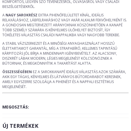
KOMFORTOS, LEGYEN SZÓ TÉVÉNÉZÉSRŐL, OLVASÁSRÓL VAGY CSALÁDI
BESZÉLGETÉSEKRŐL.
A
NAGY SAROKRÉSZ
EXTRA PIHENŐFELÜLETET KÍNÁL, IDEÁLIS
RELAXÁLÁSHOZ, LÁBFELRAKÁSHOZ VAGY AKÁR ALKALMI FEKVŐHELYKÉNT IS.
A GONDOSAN MEGTERVEZETT ARÁNYOKNAK KÖSZÖNHETŐEN A KANAPÉ
TÖBB SZEMÉLY SZÁMÁRA IS KÉNYELMES ÜLŐHELYET BIZTOSÍT, ÍGY
TÖKÉLETES VÁLASZTÁS CSALÁDI NAPPALIKBA VAGY NAGYOBB TEREKBE.
A STABIL VÁZSZERKEZET ÉS A MINŐSÉGI ANYAGHASZNÁLAT HOSSZÚ
ÉLETTARTAMOT GARANTÁL, MÍG A STRAPABÍRÓ, KELLEMES TAPINTÁSÚ
KÁRPITOZÁS JÓL BÍRJA A MINDENNAPI IGÉNYBEVÉTELT. AZ ALACSONY,
DISZKRÉT LÁBAK MODERN, LÉGIES MEGJELENÉST KÖLCSÖNÖZNEK A
BÚTORNAK, ÉS MEGKÖNNYÍTIK A TAKARÍTÁST ALATTA.
ÖSSZESSÉGÉBEN
EZ A SAROKKANAPÉ IDEÁLIS VÁLASZTÁS AZOK SZÁMÁRA,
AKIK EGY TÁGAS, KÉNYELMES ÉS LÁTVÁNYOS BÚTORDARABOT KERESNEK,
AMELY EGYSZERRE SZOLGÁLJA A PIHENÉST ÉS A NAPPALI ESZTÉTIKUS
MEGJELENÉSÉT.
MEGOSZTÁS:
ÚJ TERMÉKEK