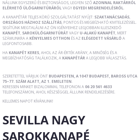
NÁLUNK EGYSZERŰ ÉS BIZTONSÁGOS, LEGYEN SZÓ
AZONNAL RAKTÁRRÓL
ELÉRHETŐ ÜLŐGARNITÚRÁRÓL
VAGY
EGYEDI MEGRENDELÉSRŐL
.
A KANAPÉTÁR TELJES KÖRŰ SZOLGÁLTATÁST NYÚJT:
SZAKTANÁCSADÁS
,
ORSZÁGOS HÁZHOZ SZÁLLÍTÁS
, PONTOS ÉS MEGBÍZHATÓ KIVITELEZÉSSEL.
SEGÍTÜNK MEGTALÁLNI AZ ÖN IGÉNYEIHEZ LEGJOBBAN ILLESZKEDŐ
KANAPÉT
,
SAROKÜLŐGARNITÚRÁT
VAGY
U-ALAKÚ KANAPÉT
, MERT
SZÁMUNKRA A
KÉNYELMES OTTHON
ÉS AZ
ELÉGEDETT VÁSÁRLÓ
A
LEGFONTOSABB.
HA
KANAPÉT KERES
, AHOL AZ ÁR-ÉRTÉK ARÁNY, A MINŐSÉG ÉS A
MEGBÍZHATÓSÁG TALÁLKOZIK, A
KANAPÉTÁR
A LEGJOBB VÁLASZTÁS.
SZERETETTEL VÁRJUK ÖNT
BUDAPESTEN, A 1047 BUDAPEST, BAROSS UTCA
75–77. SZÁM ALATT, AZ 1. EMELETEN
.
KERESSEN MINKET BIZALOMMAL TELEFONON A
06 20 561 4633
TELEFONSZÁMON, AHOL KÉSZSÉGGEL ÁLLUNK RENDELKEZÉSÉRE.
KELLEMES NAPOT KÍVÁNUNK!
SEVILLA NAGY
SAROKKANAPÉ