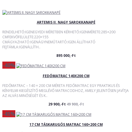
ARTEMIS II. NAGY SAROKKANAPÉ
RENDELHETŐ:IGENEGYEDI MÉRETBEN KÉRHETŐ:IGENMÉRETE:285×200
CMFEKVŐFELÜLETE:220×155
CMÁGYAZHATÓ:IGENÁGYNEMŰTARTÓ:IGEN ÁLLÍTHATÓ
FEJTÁMLA:IGENÁLLÍTH..
895 000,-Ft
-40%
FEDŐMATRAC 140X200 CM
FEDŐMATRAC – 140 × 200 CM MÉRETA FEDŐMATRAC EGY PRAKTIKUS ÉS
KÉNYELMI KIEGÉSZÍTŐ MEGLÉVŐ MATRACODHOZ, AMELY JELENTŐSEN JAVÍTJA
AZ ALVÁS MINŐSÉGÉT ÉS K..
29 900,-Ft
49 900,-Ft
-45%
17 CM TÁSKARUGÓS MATRAC 160×200 CM