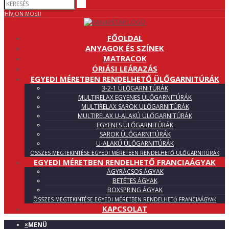
HÍVJON MOST!
FŐOLDAL
ANYAGOK ÉS SZÍNEK
MATRACOK
ÓRIÁSI LEÁRAZÁS
EGYEDI MÉRETBEN RENDELHETŐ ÜLŐGARNITÚRÁK
3-2-1 ÜLŐGARNITÚRÁK
MULTIRELAX EGYENES ÜLŐGARNITÚRÁK
MULTIRELAX SAROK ÜLŐGARNITÚRÁK
MULTIRELAX U-ALAKÚ ÜLŐGARNITÚRÁK
EGYENES ÜLŐGARNITÚRÁK
SAROK ÜLŐGARNITÚRÁK
U-ALAKÚ ÜLŐGARNITÚRÁK
ÖSSZES MEGTEKINTÉSE EGYEDI MÉRETBEN RENDELHETŐ ÜLŐGARNITÚRÁK
EGYEDI MÉRETBEN RENDELHETŐ FRANCIAÁGYAK
ÁGYRÁCSOS ÁGYAK
BETÉTES ÁGYAK
BOXSPRING ÁGYAK
ÖSSZES MEGTEKINTÉSE EGYEDI MÉRETBEN RENDELHETŐ FRANCIAÁGYAK
KAPCSOLAT
×
MENÜ