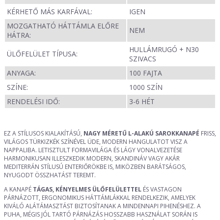
KÉRHETŐ MÁS KARFÁVAL:
IGEN
MOZGATHATÓ HÁTTÁMLA ELŐRE
NEM
HÁTRA:
HULLÁMRUGÓ + N30
ÜLŐFELÜLET TÍPUSA:
SZIVACS
ANYAGA:
100 FAJTA
SZÍNE:
1000 SZÍN
RENDELÉSI IDŐ:
3-6 HÉT
EZ A STÍLUSOS KIALAKÍTÁSÚ,
NAGY MÉRETŰ L-ALAKÚ SAROKKANAPÉ
FRISS,
VILÁGOS TÜRKIZKÉK SZÍNÉVEL ÜDE, MODERN HANGULATOT VISZ A
NAPPALIBA. LETISZTULT FORMAVILÁGA ÉS LÁGY VONALVEZETÉSE
HARMONIKUSAN ILLESZKEDIK MODERN, SKANDINÁV VAGY AKÁR
MEDITERRÁN STÍLUSÚ ENTERIŐRÖKBE IS, MIKÖZBEN BARÁTSÁGOS,
NYUGODT ÖSSZHATÁST TEREMT.
A KANAPÉ
TÁGAS, KÉNYELMES ÜLŐFELÜLETTEL
ÉS VASTAGON
PÁRNÁZOTT, ERGONOMIKUS HÁTTÁMLÁKKAL RENDELKEZIK, AMELYEK
KIVÁLÓ ALÁTÁMASZTÁST BIZTOSÍTANAK A MINDENNAPI PIHENÉSHEZ. A
PUHA, MÉGIS JÓL TARTÓ PÁRNÁZÁS HOSSZABB HASZNÁLAT SORÁN IS