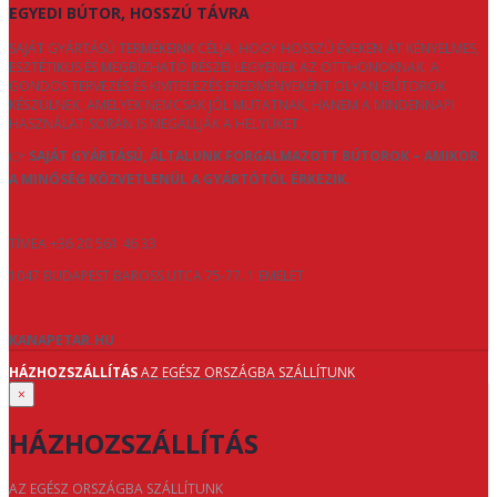
EGYEDI BÚTOR, HOSSZÚ TÁVRA
SAJÁT GYÁRTÁSÚ TERMÉKEINK CÉLJA, HOGY HOSSZÚ ÉVEKEN ÁT KÉNYELMES,
ESZTÉTIKUS ÉS MEGBÍZHATÓ RÉSZEI LEGYENEK AZ OTTHONOKNAK. A
GONDOS TERVEZÉS ÉS KIVITELEZÉS EREDMÉNYEKÉNT OLYAN BÚTOROK
KÉSZÜLNEK, AMELYEK NEMCSAK JÓL MUTATNAK, HANEM A MINDENNAPI
HASZNÁLAT SORÁN IS MEGÁLLJÁK A HELYÜKET.
👉
SAJÁT GYÁRTÁSÚ, ÁLTALUNK FORGALMAZOTT BÚTOROK – AMIKOR
A MINŐSÉG KÖZVETLENÜL A GYÁRTÓTÓL ÉRKEZIK.
TÍMEA +36 20 561 46 33
1047 BUDAPEST BAROSS UTCA 75-77. 1 EMELET
KANAPETAR.HU
HÁZHOZSZÁLLÍTÁS
AZ EGÉSZ ORSZÁGBA SZÁLLÍTUNK
×
HÁZHOZSZÁLLÍTÁS
AZ EGÉSZ ORSZÁGBA SZÁLLÍTUNK