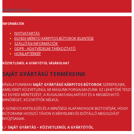
KANAPETAR.HU
INFORMÁCIÓK
NYITVATARTÁS
EGYEDI MÉRETŰ KÁRPITOS BÚTOROK JELENTÉSE
SZÁLLÍTÁSI INFORMÁCIÓK
GDPR - ADATVÉDELMI TÁJÉKOZTATÓ
HONLAPTÉRKÉP
KÖZVETLENÜL A GYÁRTÓTÓL VÁSÁROLHAT
SAJÁT GYÁRTÁSÚ TERMÉKEINK
KÍNÁLATUNKBAN
SAJÁT GYÁRTÁSÚ KÁRPITOS BÚTOROK
SZEREPELNEK,
AMELYEKET KÖZVETLENÜL MI MAGUNK FORGALMAZUNK. EZ LEHETŐVÉ TESZI
AZ EGYEDI MÉRETEZÉST, A RUGALMAS KIALAKÍTÁST ÉS A MEGBÍZHATÓ
MINŐSÉGET, KÖZVETÍTŐK NÉLKÜL.
A GONDOS KIVITELEZÉS ÉS A MINŐSÉGI ALAPANYAGOK BIZTOSÍTJÁK, HOGY
BÚTORAINK HOSSZÚ TÁVON IS KÉNYELMES ÉS IDŐTÁLLÓ MEGOLDÁST
NYÚJTSANAK.
👉
SAJÁT GYÁRTÁS – KÖZVETLENÜL A GYÁRTÓTÓL.