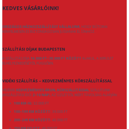
KEDVES VÁSÁRLÓINK!
ORSZÁGOS HÁZHOZSZÁLLÍTÁST VÁLLALUNK
, HOGY BÚTORAI
KÉNYELMESEN ÉS BIZTONSÁGOSAN JUSSANAK EL ÖNHÖZ.
SZÁLLÍTÁSI DÍJAK BUDAPESTEN
A SZÁLLÍTÁS DÍJA
16.000 FT–30.000 FT KÖZÖTT
ALAKUL, A KERÜLET
ELHELYEZKEDÉSÉTŐL FÜGGŐEN.
VIDÉKI SZÁLLÍTÁS – KEDVEZMÉNYES KÖRSZÁLLÍTÁSSAL
VIDÉKRE
KEDVEZMÉNYES ÁRON, KÖRSZÁLLÍTÁSSAL
SZÁLLÍTUNK
(KISZÁLLÍTÁSI IDŐ:
2–10 NAP
), AZ ÜZLETTŐL MÉRT TÁVOLSÁG ALAPJÁN:
100 KM-IG:
32.000 FT
100–199 KM KÖZÖTT:
39.000 FT
200–249 KM KÖZÖTT:
43.000 FT
250 KM FELETT:
48.000 FT