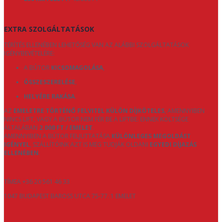
EXTRA SZOLGÁLTATÁSOK
TÉRÍTÉS ELLENÉBEN LEHETŐSÉG VAN AZ ALÁBBI SZOLGÁLTATÁSOK
IGÉNYBEVÉTELÉRE:
A BÚTOR
KICSOMAGOLÁSA
,
ÖSSZESZERELÉSE
,
HELYÉRE RAKÁSA
.
AZ
EMELETRE TÖRTÉNŐ FELVITEL KÜLÖN DÍJKÖTELES
, AMENNYIBEN
NINCS LIFT, VAGY A BÚTOR NEM FÉR BE A LIFTBE. ENNEK KÖLTSÉGE
ÁLTALÁBAN
2.000 FT / EMELET
.
AMENNYIBEN A BÚTOR FELJUTTATÁSA
KÜLÖNLEGES MEGOLDÁST
IGÉNYEL
, SZÁLLÍTÓINK AZT IS MEG TUDJÁK OLDANI
EGYEDI DÍJAZÁS
ELLENÉBEN
.
TÍMEA +36 20 561 46 33
1047 BUDAPEST BAROSS UTCA 75-77. 1 EMELET