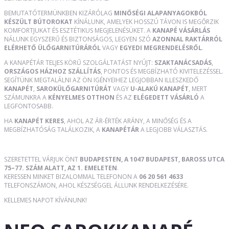
BEMUTATÓTERMÜNKBEN KIZÁRÓLAG
MINŐSÉGI ALAPANYAGOKBÓL
KÉSZÜLT BÚTOROKAT
KÍNÁLUNK, AMELYEK HOSSZÚ TÁVON IS MEGŐRZIK
KOMFORTJUKAT ÉS ESZTÉTIKUS MEGJELENÉSÜKET. A
KANAPÉ VÁSÁRLÁS
NÁLUNK EGYSZERŰ ÉS BIZTONSÁGOS, LEGYEN SZÓ
AZONNAL RAKTÁRRÓL
ELÉRHETŐ ÜLŐGARNITÚRÁRÓL
VAGY
EGYEDI MEGRENDELÉSRŐL
.
A KANAPÉTÁR TELJES KÖRŰ SZOLGÁLTATÁST NYÚJT:
SZAKTANÁCSADÁS
,
ORSZÁGOS HÁZHOZ SZÁLLÍTÁS
, PONTOS ÉS MEGBÍZHATÓ KIVITELEZÉSSEL.
SEGÍTÜNK MEGTALÁLNI AZ ÖN IGÉNYEIHEZ LEGJOBBAN ILLESZKEDŐ
KANAPÉT
,
SAROKÜLŐGARNITÚRÁT
VAGY
U-ALAKÚ KANAPÉT
, MERT
SZÁMUNKRA A
KÉNYELMES OTTHON
ÉS AZ
ELÉGEDETT VÁSÁRLÓ
A
LEGFONTOSABB.
HA
KANAPÉT KERES
, AHOL AZ ÁR-ÉRTÉK ARÁNY, A MINŐSÉG ÉS A
MEGBÍZHATÓSÁG TALÁLKOZIK, A
KANAPÉTÁR
A LEGJOBB VÁLASZTÁS.
SZERETETTEL VÁRJUK ÖNT
BUDAPESTEN, A 1047 BUDAPEST, BAROSS UTCA
75–77. SZÁM ALATT, AZ 1. EMELETEN
.
KERESSEN MINKET BIZALOMMAL TELEFONON A
06 20 561 4633
TELEFONSZÁMON, AHOL KÉSZSÉGGEL ÁLLUNK RENDELKEZÉSÉRE.
KELLEMES NAPOT KÍVÁNUNK!