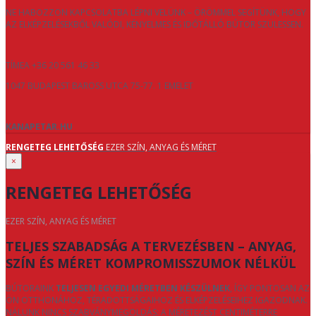
NE HABOZZON KAPCSOLATBA LÉPNI VELÜNK – ÖRÖMMEL SEGÍTÜNK, HOGY
AZ ELKÉPZELÉSEKBŐL VALÓDI, KÉNYELMES ÉS IDŐTÁLLÓ BÚTOR SZÜLESSEN.
TÍMEA +36 20 561 46 33
1047 BUDAPEST BAROSS UTCA 75-77. 1 EMELET
KANAPETAR.HU
RENGETEG LEHETŐSÉG
EZER SZÍN, ANYAG ÉS MÉRET
×
RENGETEG LEHETŐSÉG
EZER SZÍN, ANYAG ÉS MÉRET
TELJES SZABADSÁG A TERVEZÉSBEN – ANYAG,
SZÍN ÉS MÉRET KOMPROMISSZUMOK NÉLKÜL
BÚTORAINK
TELJESEN EGYEDI MÉRETBEN KÉSZÜLNEK
, ÍGY PONTOSAN AZ
ÖN OTTHONÁHOZ, TÉRADOTTSÁGAIHOZ ÉS ELKÉPZELÉSEIHEZ IGAZODNAK.
NÁLUNK NINCS SZABVÁNYMEGOLDÁS: A MÉRETEZÉST CENTIMÉTERRE