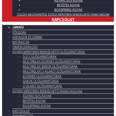
ÁGYRÁCSOS ÁGYAK
BETÉTES ÁGYAK
BOXSPRING ÁGYAK
ÖSSZES MEGTEKINTÉSE EGYEDI MÉRETBEN RENDELHETŐ FRANCIAÁGYAK
KAPCSOLAT
×
MENÜ
FŐOLDAL
ANYAGOK ÉS SZÍNEK
MATRACOK
ÓRIÁSI LEÁRAZÁS
EGYEDI MÉRETBEN RENDELHETŐ ÜLŐGARNITÚRÁK
3-2-1 ÜLŐGARNITÚRÁK
MULTIRELAX EGYENES ÜLŐGARNITÚRÁK
MULTIRELAX SAROK ÜLŐGARNITÚRÁK
MULTIRELAX U-ALAKÚ ÜLŐGARNITÚRÁK
EGYENES ÜLŐGARNITÚRÁK
SAROK ÜLŐGARNITÚRÁK
U-ALAKÚ ÜLŐGARNITÚRÁK
EGYEDI MÉRETBEN RENDELHETŐ FRANCIAÁGYAK
ÁGYRÁCSOS ÁGYAK
BETÉTES ÁGYAK
BOXSPRING ÁGYAK
KAPCSOLAT
INFORMÁCIÓK