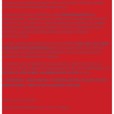
PONTOSAN HATÁROZZUK MEG, HOGY A BÚTOR NE CSAK SZÉP LEGYEN,
HANEM VALÓBAN KÉNYELMES ÉS PRAKTIKUS IS.
A KIALAKÍTÁS MELLETT RENDKÍVÜL SZÉLES
ANYAGVÁLASZTÉK
ÁLL
RENDELKEZÉSRE. TÖBBFÉLE SZÖVET, BÁRSONY ÉS KÖNNYEN TISZTÍTHATÓ
KÁRPIT KÖZÜL VÁLASZTHAT, AMELYEK NEMCSAK ESZTÉTIKUSAK, HANEM
TARTÓSAK IS A MINDENNAPI HASZNÁLAT SORÁN. A KÁRPITOK KÖZÖTT
MODERN, KLASSZIKUS ÉS PRÉMIUM MEGOLDÁSOK EGYARÁNT
MEGTALÁLHATÓK.
A SZÍNEK TERÉN SZINTE KORLÁTLAN A LEHETŐSÉG:
TÖBB SZÁZ, SŐT AKÁR
TÖBB MINT EZER SZÍNÁRNYALAT
KÖZÜL VÁLASZTHAT, ÍGY A BÚTOR
TÖKÉLETESEN ILLESZKEDIK AZ ENTERIŐRHÖZ VAGY AKÁR KARAKTERES
HANGSÚLYOS ELEMÉVÉ VÁLIK A TÉRNEK.
A TERVEZÉS SORÁN SZEMÉLYES TANÁCSADÁSSAL SEGÍTÜNK, HOGY AZ
ANYAG, A SZÍN ÉS A MÉRET ÖSSZHANGBAN LEGYEN, ÉS A VÉGEREDMÉNY EGY
IDŐTÁLLÓ, KÉNYELMES, VALÓBAN EGYEDI BÚTOR
LEGYEN.
👉
RENDKÍVÜL SZÉLES ANYAG- ÉS SZÍNVÁLASZTÉK, TELJESEN EGYEDI
MÉRETEZÉSSEL – MERT A BÚTOR ÖNHÖZ IGAZODIK.
TÍMEA +36 20 561 46 33
1047 BUDAPEST BAROSS UTCA 75-77. 1 EMELET