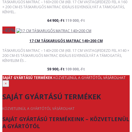
TÁSKARUGÓS MATRAC – 160×200 CM (KB. 17 CM VASTAG)FEDEZD FEL A 160
× 200 CM-ES TÁSKARUGÓS MATRAC IDEÁLIS EGYENSÚLYÁT A TÁMOGATÁS,
KÉNYEL..
64 900,-Ft
119 000,-Ft
-45%
17 CM TÁSKARUGÓS MATRAC 140×200 CM
TÁSKARUGÓS MATRAC – 140×200 CM (KB. 17 CM VASTAG)FEDEZD FEL A140 ×
200 CM-ES TÁSKARUGÓS MATRAC IDEÁLIS EGYENSÚLYÁT A TÁMOGATÁS,
KÉNYELEM ÉS ..
59 900,-Ft
109 000,-Ft
SAJÁT GYÁRTÁSÚ TERMÉKEK
KÖZVETLENÜL A GYÁRTÓTÓL VÁSÁROLHAT
×
SAJÁT GYÁRTÁSÚ TERMÉKEK
KÖZVETLENÜL A GYÁRTÓTÓL VÁSÁROLHAT
SAJÁT GYÁRTÁSÚ TERMÉKEINK – KÖZVETLENÜL
A GYÁRTÓTÓL