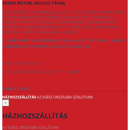
EGYEDI BÚTOR, HOSSZÚ TÁVRA
SAJÁT GYÁRTÁSÚ TERMÉKEINK CÉLJA, HOGY HOSSZÚ ÉVEKEN ÁT KÉNYELMES,
ESZTÉTIKUS ÉS MEGBÍZHATÓ RÉSZEI LEGYENEK AZ OTTHONOKNAK. A
GONDOS TERVEZÉS ÉS KIVITELEZÉS EREDMÉNYEKÉNT OLYAN BÚTOROK
KÉSZÜLNEK, AMELYEK NEMCSAK JÓL MUTATNAK, HANEM A MINDENNAPI
HASZNÁLAT SORÁN IS MEGÁLLJÁK A HELYÜKET.
👉
SAJÁT GYÁRTÁSÚ, ÁLTALUNK FORGALMAZOTT BÚTOROK – AMIKOR
A MINŐSÉG KÖZVETLENÜL A GYÁRTÓTÓL ÉRKEZIK.
TÍMEA +36 20 561 46 33
1047 BUDAPEST BAROSS UTCA 75-77. 1 EMELET
KANAPETAR.HU
HÁZHOZSZÁLLÍTÁS
AZ EGÉSZ ORSZÁGBA SZÁLLÍTUNK
×
HÁZHOZSZÁLLÍTÁS
AZ EGÉSZ ORSZÁGBA SZÁLLÍTUNK