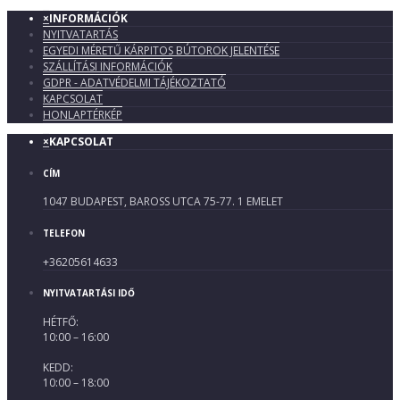
×
INFORMÁCIÓK
NYITVATARTÁS
EGYEDI MÉRETŰ KÁRPITOS BÚTOROK JELENTÉSE
SZÁLLÍTÁSI INFORMÁCIÓK
GDPR - ADATVÉDELMI TÁJÉKOZTATÓ
KAPCSOLAT
HONLAPTÉRKÉP
×
KAPCSOLAT
CÍM
1047 BUDAPEST, BAROSS UTCA 75-77. 1 EMELET
TELEFON
+36205614633
NYITVATARTÁSI IDŐ
HÉTFŐ:
10:00 – 16:00
KEDD:
10:00 – 18:00