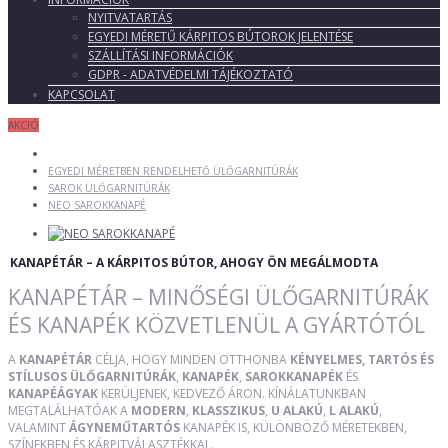
NYITVATARTÁS
EGYEDI MÉRETŰ KÁRPITOS BÚTOROK JELENTÉSE
SZÁLLÍTÁSI INFORMÁCIÓK
GDPR - ADATVÉDELMI TÁJÉKOZTATÓ
KAPCSOLAT
AKCIÓ
EGYEDI MÉRETBEN RENDELHETŐ ÜLŐGARNITÚRÁK
SAROK ÜLŐGARNITÚRÁK
NEO SAROKKANAPÉ
KANAPÉTÁR – A KÁRPITOS BÚTOR, AHOGY ÖN MEGÁLMODTA
KANAPÉTÁR – MINŐSÉGI ÜLŐGARNITÚRÁK
ÉS KANAPÉK KÖZVETLENÜL A GYÁRTÓTÓL
A
KANAPÉTÁR
CÉLJA, HOGY MINDEN OTTHONBA
KÉNYELMES, TARTÓS ÉS
STÍLUSOS ÜLŐGARNITÚRÁK
,
KANAPÉK
,
SAROKKANAPÉK
ÉS
KANAPÉÁGYAK
KERÜLJENEK, KEDVEZŐ ÁRON. KÍNÁLATUNKBAN
MEGTALÁLHATÓAK A
MODERN
,
KLASSZIKUS
,
U ALAKÚ
,
L ALAKÚ
,
VALAMINT
ÁGYNEMŰTARTÓS
KANAPÉK IS, KÜLÖNBÖZŐ MÉRETEKBEN,
SZÍNEKBEN ÉS KÁRPITVÁLASZTÉKKAL.