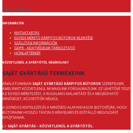
KANAPETAR.HU
INFORMÁCIÓK
NYITVATARTÁS
EGYEDI MÉRETŰ KÁRPITOS BÚTOROK JELENTÉSE
SZÁLLÍTÁSI INFORMÁCIÓK
GDPR - ADATVÉDELMI TÁJÉKOZTATÓ
HONLAPTÉRKÉP
KÖZVETLENÜL A GYÁRTÓTÓL VÁSÁROLHAT
SAJÁT GYÁRTÁSÚ TERMÉKEINK
KÍNÁLATUNKBAN
SAJÁT GYÁRTÁSÚ KÁRPITOS BÚTOROK
SZEREPELNEK,
AMELYEKET KÖZVETLENÜL MI MAGUNK FORGALMAZUNK. EZ LEHETŐVÉ TESZI
AZ EGYEDI MÉRETEZÉST, A RUGALMAS KIALAKÍTÁST ÉS A MEGBÍZHATÓ
MINŐSÉGET, KÖZVETÍTŐK NÉLKÜL.
A GONDOS KIVITELEZÉS ÉS A MINŐSÉGI ALAPANYAGOK BIZTOSÍTJÁK, HOGY
BÚTORAINK HOSSZÚ TÁVON IS KÉNYELMES ÉS IDŐTÁLLÓ MEGOLDÁST
NYÚJTSANAK.
👉
SAJÁT GYÁRTÁS – KÖZVETLENÜL A GYÁRTÓTÓL.