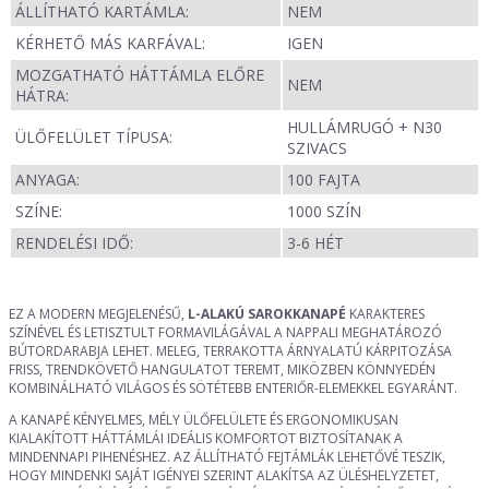
ÁLLÍTHATÓ KARTÁMLA:
NEM
KÉRHETŐ MÁS KARFÁVAL:
IGEN
MOZGATHATÓ HÁTTÁMLA ELŐRE
NEM
HÁTRA:
HULLÁMRUGÓ + N30
ÜLŐFELÜLET TÍPUSA:
SZIVACS
ANYAGA:
100 FAJTA
SZÍNE:
1000 SZÍN
RENDELÉSI IDŐ:
3-6 HÉT
EZ A MODERN MEGJELENÉSŰ,
L-ALAKÚ SAROKKANAPÉ
KARAKTERES
SZÍNÉVEL ÉS LETISZTULT FORMAVILÁGÁVAL A NAPPALI MEGHATÁROZÓ
BÚTORDARABJA LEHET. MELEG, TERRAKOTTA ÁRNYALATÚ KÁRPITOZÁSA
FRISS, TRENDKÖVETŐ HANGULATOT TEREMT, MIKÖZBEN KÖNNYEDÉN
KOMBINÁLHATÓ VILÁGOS ÉS SÖTÉTEBB ENTERIŐR-ELEMEKKEL EGYARÁNT.
A KANAPÉ KÉNYELMES, MÉLY ÜLŐFELÜLETE ÉS ERGONOMIKUSAN
KIALAKÍTOTT HÁTTÁMLÁI IDEÁLIS KOMFORTOT BIZTOSÍTANAK A
MINDENNAPI PIHENÉSHEZ. AZ ÁLLÍTHATÓ FEJTÁMLÁK LEHETŐVÉ TESZIK,
HOGY MINDENKI SAJÁT IGÉNYEI SZERINT ALAKÍTSA AZ ÜLÉSHELYZETET,