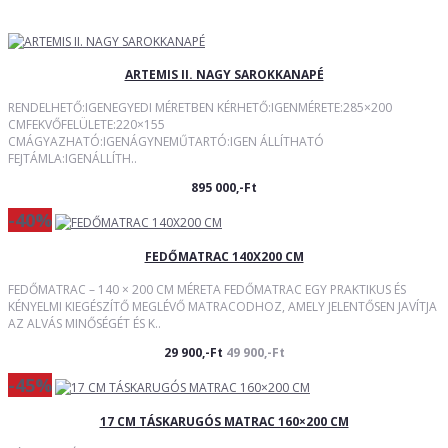
ARTEMIS II. NAGY SAROKKANAPÉ
RENDELHETŐ:IGENEGYEDI MÉRETBEN KÉRHETŐ:IGENMÉRETE:285×200
CMFEKVŐFELÜLETE:220×155
CMÁGYAZHATÓ:IGENÁGYNEMŰTARTÓ:IGEN ÁLLÍTHATÓ
FEJTÁMLA:IGENÁLLÍTH..
895 000,-Ft
-40%
FEDŐMATRAC 140X200 CM
FEDŐMATRAC – 140 × 200 CM MÉRETA FEDŐMATRAC EGY PRAKTIKUS ÉS
KÉNYELMI KIEGÉSZÍTŐ MEGLÉVŐ MATRACODHOZ, AMELY JELENTŐSEN JAVÍTJA
AZ ALVÁS MINŐSÉGÉT ÉS K..
29 900,-Ft
49 900,-Ft
-45%
17 CM TÁSKARUGÓS MATRAC 160×200 CM