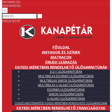
INFORMÁCIÓK
MENÜ
KERESÉS
×
HÍVJON MOST!
FŐOLDAL
ANYAGOK ÉS SZÍNEK
MATRACOK
ÓRIÁSI LEÁRAZÁS
EGYEDI MÉRETBEN RENDELHETŐ ÜLŐGARNITÚRÁK
3-2-1 ÜLŐGARNITÚRÁK
MULTIRELAX EGYENES ÜLŐGARNITÚRÁK
MULTIRELAX SAROK ÜLŐGARNITÚRÁK
MULTIRELAX U-ALAKÚ ÜLŐGARNITÚRÁK
EGYENES ÜLŐGARNITÚRÁK
SAROK ÜLŐGARNITÚRÁK
U-ALAKÚ ÜLŐGARNITÚRÁK
ÖSSZES MEGTEKINTÉSE EGYEDI MÉRETBEN RENDELHETŐ ÜLŐGARNITÚRÁK
EGYEDI MÉRETBEN RENDELHETŐ FRANCIAÁGYAK