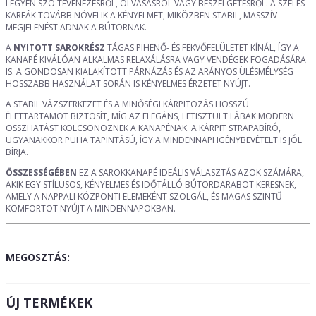
LEGYEN SZÓ TÉVÉNÉZÉSRŐL, OLVASÁSRÓL VAGY BESZÉLGETÉSRŐL. A SZÉLES
KARFÁK TOVÁBB NÖVELIK A KÉNYELMET, MIKÖZBEN STABIL, MASSZÍV
MEGJELENÉST ADNAK A BÚTORNAK.
A
NYITOTT SAROKRÉSZ
TÁGAS PIHENŐ- ÉS FEKVŐFELÜLETET KÍNÁL, ÍGY A
KANAPÉ KIVÁLÓAN ALKALMAS RELAXÁLÁSRA VAGY VENDÉGEK FOGADÁSÁRA
IS. A GONDOSAN KIALAKÍTOTT PÁRNÁZÁS ÉS AZ ARÁNYOS ÜLÉSMÉLYSÉG
HOSSZABB HASZNÁLAT SORÁN IS KÉNYELMES ÉRZETET NYÚJT.
A STABIL VÁZSZERKEZET ÉS A MINŐSÉGI KÁRPITOZÁS HOSSZÚ
ÉLETTARTAMOT BIZTOSÍT, MÍG AZ ELEGÁNS, LETISZTULT LÁBAK MODERN
ÖSSZHATÁST KÖLCSÖNÖZNEK A KANAPÉNAK. A KÁRPIT STRAPABÍRÓ,
UGYANAKKOR PUHA TAPINTÁSÚ, ÍGY A MINDENNAPI IGÉNYBEVÉTELT IS JÓL
BÍRJA.
ÖSSZESSÉGÉBEN
EZ A SAROKKANAPÉ IDEÁLIS VÁLASZTÁS AZOK SZÁMÁRA,
AKIK EGY STÍLUSOS, KÉNYELMES ÉS IDŐTÁLLÓ BÚTORDARABOT KERESNEK,
AMELY A NAPPALI KÖZPONTI ELEMEKÉNT SZOLGÁL, ÉS MAGAS SZINTŰ
KOMFORTOT NYÚJT A MINDENNAPOKBAN.
MEGOSZTÁS:
ÚJ TERMÉKEK