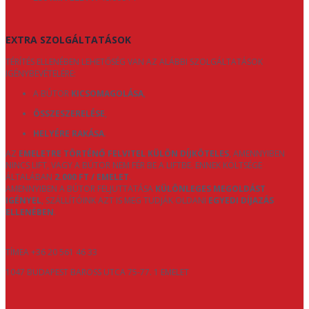
EXTRA SZOLGÁLTATÁSOK
TÉRÍTÉS ELLENÉBEN LEHETŐSÉG VAN AZ ALÁBBI SZOLGÁLTATÁSOK
IGÉNYBEVÉTELÉRE:
A BÚTOR
KICSOMAGOLÁSA
,
ÖSSZESZERELÉSE
,
HELYÉRE RAKÁSA
.
AZ
EMELETRE TÖRTÉNŐ FELVITEL KÜLÖN DÍJKÖTELES
, AMENNYIBEN
NINCS LIFT, VAGY A BÚTOR NEM FÉR BE A LIFTBE. ENNEK KÖLTSÉGE
ÁLTALÁBAN
2.000 FT / EMELET
.
AMENNYIBEN A BÚTOR FELJUTTATÁSA
KÜLÖNLEGES MEGOLDÁST
IGÉNYEL
, SZÁLLÍTÓINK AZT IS MEG TUDJÁK OLDANI
EGYEDI DÍJAZÁS
ELLENÉBEN
.
TÍMEA +36 20 561 46 33
1047 BUDAPEST BAROSS UTCA 75-77. 1 EMELET