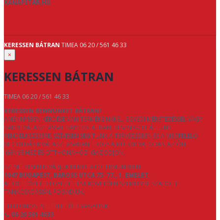
KANAPETAR.HU
KERESSEN BÁTRAN
TIMEA 06 20 / 561 46 33
×
KERESSEN BÁTRAN
TIMEA 06 20 / 561 46 33
KERESSEN BENNÜNKET BÁTRAN!
AMENNYIBEN KÉRDÉSE VAN TERMÉKEINKKEL, EGYEDI MÉRETEZÉSSEL VAGY
KÁRPITVÁLASZTÁSSAL KAPCSOLATBAN, KÉSZSÉGGEL ÁLLUNK
RENDELKEZÉSÉRE. SZÍVESEN SEGÍTÜNK A TERVEZÉSBEN ÉS A MEGFELELŐ
MEGOLDÁS KIVÁLASZTÁSÁBAN, HOGY A BÚTOR VALÓBAN AZ ÖN
IGÉNYEIHEZ ÉS OTTHONÁHOZ IGAZODJON.
SZEMÉLYESEN IS VÁRJUK BEMUTATÓTERMÜNKBEN:
1047 BUDAPEST, BAROSS UTCA 75–77., 1. EMELET
,
AHOL ELŐZETES EGYEZTETÉST KÖVETŐEN SZEMÉLYRE SZABOTT
TANÁCSADÁSSAL FOGADJUK.
TELEFONON IS ELÉRHETŐEK VAGYUNK:
📞
06 20 561 4633