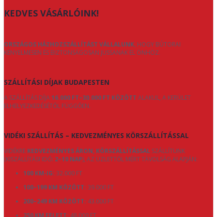
KEDVES VÁSÁRLÓINK!
ORSZÁGOS HÁZHOZSZÁLLÍTÁST VÁLLALUNK
, HOGY BÚTORAI
KÉNYELMESEN ÉS BIZTONSÁGOSAN JUSSANAK EL ÖNHÖZ.
SZÁLLÍTÁSI DÍJAK BUDAPESTEN
A SZÁLLÍTÁS DÍJA
16.000 FT–30.000 FT KÖZÖTT
ALAKUL, A KERÜLET
ELHELYEZKEDÉSÉTŐL FÜGGŐEN.
VIDÉKI SZÁLLÍTÁS – KEDVEZMÉNYES KÖRSZÁLLÍTÁSSAL
VIDÉKRE
KEDVEZMÉNYES ÁRON, KÖRSZÁLLÍTÁSSAL
SZÁLLÍTUNK
(KISZÁLLÍTÁSI IDŐ:
2–10 NAP
), AZ ÜZLETTŐL MÉRT TÁVOLSÁG ALAPJÁN:
100 KM-IG:
32.000 FT
100–199 KM KÖZÖTT:
39.000 FT
200–249 KM KÖZÖTT:
43.000 FT
250 KM FELETT:
48.000 FT