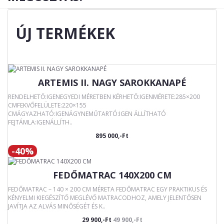
ÚJ TERMÉKEK
ARTEMIS II. NAGY SAROKKANAPÉ
RENDELHETŐ:IGENEGYEDI MÉRETBEN KÉRHETŐ:IGENMÉRETE:285×200
CMFEKVŐFELÜLETE:220×155
CMÁGYAZHATÓ:IGENÁGYNEMŰTARTÓ:IGEN ÁLLÍTHATÓ
FEJTÁMLA:IGENÁLLÍTH..
895 000,-Ft
-40%
FEDŐMATRAC 140X200 CM
FEDŐMATRAC – 140 × 200 CM MÉRETA FEDŐMATRAC EGY PRAKTIKUS ÉS
KÉNYELMI KIEGÉSZÍTŐ MEGLÉVŐ MATRACODHOZ, AMELY JELENTŐSEN
JAVÍTJA AZ ALVÁS MINŐSÉGÉT ÉS K..
29 900,-Ft
49 900,-Ft