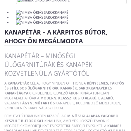
KANAPÉTÁR – A KÁRPITOS BÚTOR,
AHOGY ÖN MEGÁLMODTA
KANAPÉTÁR – MINŐSÉGI
ÜLŐGARNITÚRÁK ÉS KANAPÉK
KÖZVETLENÜL A GYÁRTÓTÓL
A
KANAPÉTÁR
CÉLJA, HOGY MINDEN OTTHONBA
KÉNYELMES, TARTÓS
ÉS STÍLUSOS ÜLŐGARNITÚRÁK
,
KANAPÉK
,
SAROKKANAPÉK
ÉS
KANAPÉÁGYAK
KERÜLJENEK, KEDVEZŐ ÁRON. KÍNÁLATUNKBAN
MEGTALÁLHATÓAK A
MODERN
,
KLASSZIKUS
,
U ALAKÚ
,
L ALAKÚ
,
VALAMINT
ÁGYNEMŰTARTÓS
KANAPÉK IS, KÜLÖNBÖZŐ MÉRETEKBEN,
SZÍNEKBEN ÉS KÁRPITVÁLASZTÉKKAL.
BEMUTATÓTERMÜNKBEN KIZÁRÓLAG
MINŐSÉGI ALAPANYAGOKBÓL
KÉSZÜLT BÚTOROKAT
KÍNÁLUNK, AMELYEK HOSSZÚ TÁVON IS
MEGŐRZIK KOMFORTJUKAT ÉS ESZTÉTIKUS MEGJELENÉSÜKET. A
KANAPÉ
VÁSÁRLÁS
NÁLUNK EGYSZERŰ ÉS BIZTONSÁGOS, LEGYEN SZÓ
AZONNAL