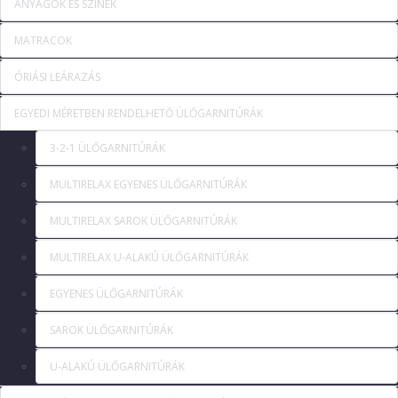
ANYAGOK ÉS SZÍNEK
MATRACOK
ÓRIÁSI LEÁRAZÁS
EGYEDI MÉRETBEN RENDELHETŐ ÜLŐGARNITÚRÁK
3-2-1 ÜLŐGARNITÚRÁK
MULTIRELAX EGYENES ÜLŐGARNITÚRÁK
MULTIRELAX SAROK ÜLŐGARNITÚRÁK
MULTIRELAX U-ALAKÚ ÜLŐGARNITÚRÁK
EGYENES ÜLŐGARNITÚRÁK
SAROK ÜLŐGARNITÚRÁK
U-ALAKÚ ÜLŐGARNITÚRÁK