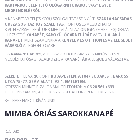
RAKTÁRRÓL ELÉRHETŐ ÜLŐGARNITÚRÁRÓL
VAGY
EGYEDI
MEGRENDELÉSRŐL
.
A KANAPÉTÁR TELJES KÖRŰ SZOLGÁLTATÁST NYÚJT:
SZAKTANÁCSADÁS
,
ORSZÁGOS HÁZHOZ SZÁLLÍTÁS
, PONTOS ÉS MEGBÍZHATÓ
KIVITELEZÉSSEL. SEGÍTÜNK MEGTALÁLNI AZ ÖN IGÉNYEIHEZ LEGJOBBAN
ILLESZKEDŐ
KANAPÉT
,
SAROKÜLŐGARNITÚRÁT
VAGY
U-ALAKÚ
KANAPÉT
, MERT SZÁMUNKRA A
KÉNYELMES OTTHON
ÉS AZ
ELÉGEDETT
VÁSÁRLÓ
A LEGFONTOSABB.
HA
KANAPÉT KERES
, AHOL AZ ÁR-ÉRTÉK ARÁNY, A MINŐSÉG ÉS A
MEGBÍZHATÓSÁG TALÁLKOZIK, A
KANAPÉTÁR
A LEGJOBB VÁLASZTÁS.
SZERETETTEL VÁRJUK ÖNT
BUDAPESTEN, A 1047 BUDAPEST, BAROSS
UTCA 75–77. SZÁM ALATT, AZ 1. EMELETEN
.
KERESSEN MINKET BIZALOMMAL TELEFONON A
06 20 561 4633
TELEFONSZÁMON, AHOL KÉSZSÉGGEL ÁLLUNK RENDELKEZÉSÉRE.
KELLEMES NAPOT KÍVÁNUNK!
MIMBA ÓRIÁS SAROKKANAPÉ
RÉGI ÁR: