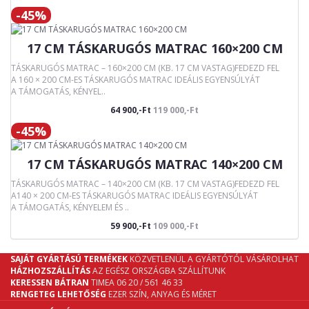
-45%
17 CM TÁSKARUGÓS MATRAC 160×200 CM
TÁSKARUGÓS MATRAC – 160×200 CM (KB. 17 CM VASTAG)FEDEZD FEL
A 160 × 200 CM-ES TÁSKARUGÓS MATRAC IDEÁLIS EGYENSÚLYÁT
A TÁMOGATÁS, KÉNYEL..
64 900,-Ft
119 000,-Ft
-45%
17 CM TÁSKARUGÓS MATRAC 140×200 CM
TÁSKARUGÓS MATRAC – 140×200 CM (KB. 17 CM VASTAG)FEDEZD FEL
A140 × 200 CM-ES TÁSKARUGÓS MATRAC IDEÁLIS EGYENSÚLYÁT
A TÁMOGATÁS, KÉNYELEM ÉS ..
59 900,-Ft
109 000,-Ft
SAJÁT GYÁRTÁSÚ TERMÉKEK
KÖZVETLENÜL A GYÁRTÓTÓL VÁSÁROLHAT
HÁZHOZSZÁLLÍTÁS
AZ EGÉSZ ORSZÁGBA SZÁLLÍTUNK
KERESSEN BÁTRAN
TIMEA 06 20 / 561 46 33
RENGETEG LEHETŐSÉG
EZER SZÍN, ANYAG ÉS MÉRET