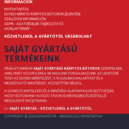
INFORMÁCIÓK
NYITVATARTÁS
EGYEDI MÉRETŰ KÁRPITOS BÚTOROK JELENTÉSE
SZÁLLÍTÁSI INFORMÁCIÓK
GDPR - ADATVÉDELMI TÁJÉKOZTATÓ
HONLAPTÉRKÉP
KÖZVETLENÜL A GYÁRTÓTÓL VÁSÁROLHAT
SAJÁT GYÁRTÁSÚ
TERMÉKEINK
KÍNÁLATUNKBAN
SAJÁT GYÁRTÁSÚ KÁRPITOS BÚTOROK
SZEREPELNEK,
AMELYEKET KÖZVETLENÜL MI MAGUNK FORGALMAZUNK. EZ LEHETŐVÉ
TESZI AZ EGYEDI MÉRETEZÉST, A RUGALMAS KIALAKÍTÁST ÉS A
MEGBÍZHATÓ MINŐSÉGET, KÖZVETÍTŐK NÉLKÜL.
A GONDOS KIVITELEZÉS ÉS A MINŐSÉGI ALAPANYAGOK BIZTOSÍTJÁK,
HOGY BÚTORAINK HOSSZÚ TÁVON IS KÉNYELMES ÉS IDŐTÁLLÓ
MEGOLDÁST NYÚJTSANAK.
👉
SAJÁT GYÁRTÁS – KÖZVETLENÜL A GYÁRTÓTÓL.
COPYRIGHT © 2026 KANAPÉTÁR - MINDEN JOG FENNTARTVA!