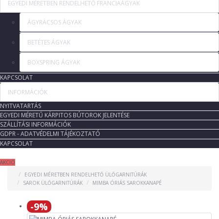
EGYEDI MÉRETBEN RENDELHETŐ FRANCIAÁGYAK
ÁGYRÁCSOS ÁGYAK
BETÉTES ÁGYAK
BOXSPRING ÁGYAK
KAPCSOLAT
INFORMÁCIÓK
NYITVATARTÁS
EGYEDI MÉRETŰ KÁRPITOS BÚTOROK JELENTÉSE
SZÁLLÍTÁSI INFORMÁCIÓK
GDPR - ADATVÉDELMI TÁJÉKOZTATÓ
KAPCSOLAT
AKCIÓ
EGYEDI MÉRETBEN RENDELHETŐ ÜLŐGARNITÚRÁK
SAROK ÜLŐGARNITÚRÁK
MIMBA ÓRIÁS SAROKKANAPÉ
-9%