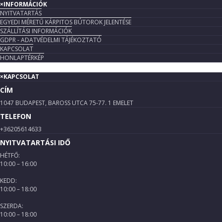
×
INFORMÁCIÓK
NYITVATARTÁS
EGYEDI MÉRETŰ KÁRPITOS BÚTOROK JELENTÉSE
SZÁLLÍTÁSI INFORMÁCIÓK
GDPR - ADATVÉDELMI TÁJÉKOZTATÓ
KAPCSOLAT
HONLAPTÉRKÉP
×
KAPCSOLAT
CÍM
1047 BUDAPEST, BAROSS UTCA 75-77. 1 EMELET
TELEFON
+36205614633
NYITVATARTÁSI IDŐ
HÉTFŐ:
10:00 – 16:00
KEDD:
10:00 – 18:00
SZERDA:
10:00 – 18:00