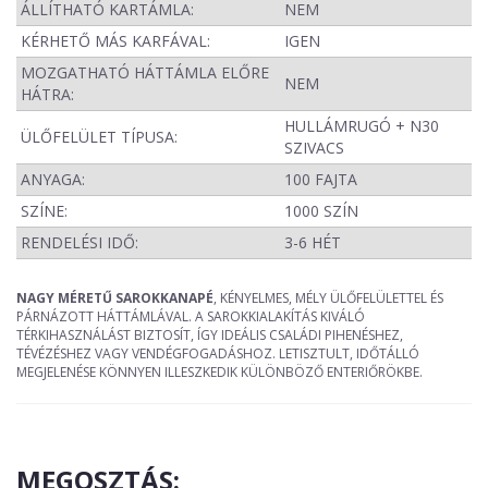
ÁLLÍTHATÓ KARTÁMLA:
NEM
KÉRHETŐ MÁS KARFÁVAL:
IGEN
MOZGATHATÓ HÁTTÁMLA ELŐRE
NEM
HÁTRA:
HULLÁMRUGÓ + N30
ÜLŐFELÜLET TÍPUSA:
SZIVACS
ANYAGA:
100 FAJTA
SZÍNE:
1000 SZÍN
RENDELÉSI IDŐ:
3-6 HÉT
NAGY MÉRETŰ SAROKKANAPÉ
, KÉNYELMES, MÉLY ÜLŐFELÜLETTEL ÉS
PÁRNÁZOTT HÁTTÁMLÁVAL. A SAROKKIALAKÍTÁS KIVÁLÓ
TÉRKIHASZNÁLÁST BIZTOSÍT, ÍGY IDEÁLIS CSALÁDI PIHENÉSHEZ,
TÉVÉZÉSHEZ VAGY VENDÉGFOGADÁSHOZ. LETISZTULT, IDŐTÁLLÓ
MEGJELENÉSE KÖNNYEN ILLESZKEDIK KÜLÖNBÖZŐ ENTERIŐRÖKBE.
MEGOSZTÁS: