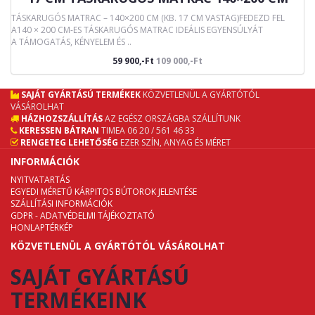
TÁSKARUGÓS MATRAC – 140×200 CM (KB. 17 CM VASTAG)FEDEZD FEL
A140 × 200 CM-ES TÁSKARUGÓS MATRAC IDEÁLIS EGYENSÚLYÁT
A TÁMOGATÁS, KÉNYELEM ÉS ..
59 900,-Ft
109 000,-Ft
SAJÁT GYÁRTÁSÚ TERMÉKEK
KÖZVETLENÜL A GYÁRTÓTÓL
VÁSÁROLHAT
HÁZHOZSZÁLLÍTÁS
AZ EGÉSZ ORSZÁGBA SZÁLLÍTUNK
KERESSEN BÁTRAN
TIMEA 06 20 / 561 46 33
RENGETEG LEHETŐSÉG
EZER SZÍN, ANYAG ÉS MÉRET
INFORMÁCIÓK
NYITVATARTÁS
EGYEDI MÉRETŰ KÁRPITOS BÚTOROK JELENTÉSE
SZÁLLÍTÁSI INFORMÁCIÓK
GDPR - ADATVÉDELMI TÁJÉKOZTATÓ
HONLAPTÉRKÉP
KÖZVETLENÜL A GYÁRTÓTÓL VÁSÁROLHAT
SAJÁT GYÁRTÁSÚ
TERMÉKEINK