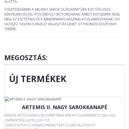
ALATTA.
ÖSSZESSÉGÉBEN A MILANO SAROK ÜLŐGARNITÚRA EGY STÍLUSOS,
KÉNYELMES ÉS JÓL ÁTGONDOLT BÚTORDARAB, AMELY EGYSZERRE FELEL
MEG AZ ESZTÉTIKAI ÉS A MINDENNAPI HASZNÁLATI ELVÁRÁSOKNAK, ÍGY
HOSSZÚ TÁVON IS KIVÁLÓ VÁLASZTÁS LEHET OTTHONOD KÖZPONTI
TERÉBE.
MEGOSZTÁS:
ÚJ TERMÉKEK
ARTEMIS II. NAGY SAROKKANAPÉ
RENDELHETŐ:IGENEGYEDI MÉRETBEN KÉRHETŐ:IGENMÉRETE:285×200
CMFEKVŐFELÜLETE:220×155
CMÁGYAZHATÓ:IGENÁGYNEMŰTARTÓ:IGEN ÁLLÍTHATÓ