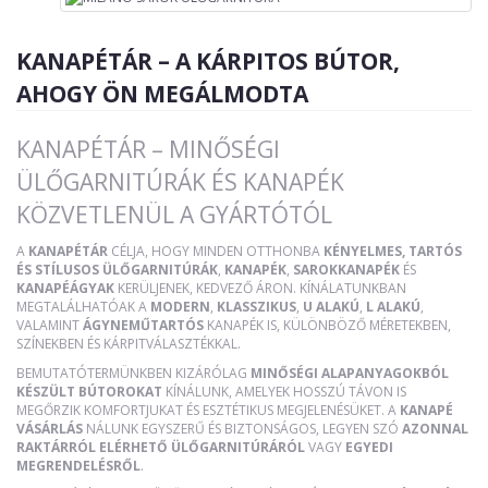
KANAPÉTÁR – A KÁRPITOS BÚTOR,
AHOGY ÖN MEGÁLMODTA
KANAPÉTÁR – MINŐSÉGI
ÜLŐGARNITÚRÁK ÉS KANAPÉK
KÖZVETLENÜL A GYÁRTÓTÓL
A
KANAPÉTÁR
CÉLJA, HOGY MINDEN OTTHONBA
KÉNYELMES, TARTÓS
ÉS STÍLUSOS ÜLŐGARNITÚRÁK
,
KANAPÉK
,
SAROKKANAPÉK
ÉS
KANAPÉÁGYAK
KERÜLJENEK, KEDVEZŐ ÁRON. KÍNÁLATUNKBAN
MEGTALÁLHATÓAK A
MODERN
,
KLASSZIKUS
,
U ALAKÚ
,
L ALAKÚ
,
VALAMINT
ÁGYNEMŰTARTÓS
KANAPÉK IS, KÜLÖNBÖZŐ MÉRETEKBEN,
SZÍNEKBEN ÉS KÁRPITVÁLASZTÉKKAL.
BEMUTATÓTERMÜNKBEN KIZÁRÓLAG
MINŐSÉGI ALAPANYAGOKBÓL
KÉSZÜLT BÚTOROKAT
KÍNÁLUNK, AMELYEK HOSSZÚ TÁVON IS
MEGŐRZIK KOMFORTJUKAT ÉS ESZTÉTIKUS MEGJELENÉSÜKET. A
KANAPÉ
VÁSÁRLÁS
NÁLUNK EGYSZERŰ ÉS BIZTONSÁGOS, LEGYEN SZÓ
AZONNAL
RAKTÁRRÓL ELÉRHETŐ ÜLŐGARNITÚRÁRÓL
VAGY
EGYEDI
MEGRENDELÉSRŐL
.