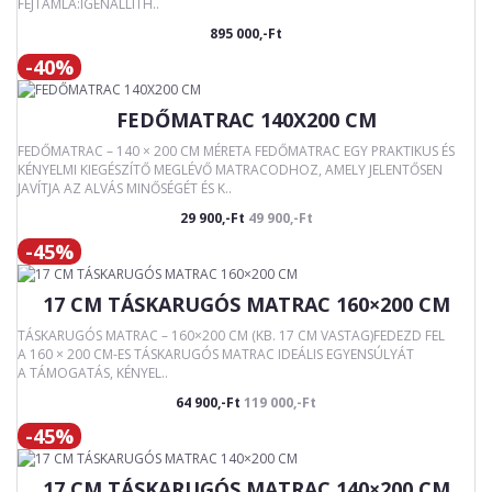
FEJTÁMLA:IGENÁLLÍTH..
895 000,-Ft
-40%
FEDŐMATRAC 140X200 CM
FEDŐMATRAC – 140 × 200 CM MÉRETA FEDŐMATRAC EGY PRAKTIKUS ÉS
KÉNYELMI KIEGÉSZÍTŐ MEGLÉVŐ MATRACODHOZ, AMELY JELENTŐSEN
JAVÍTJA AZ ALVÁS MINŐSÉGÉT ÉS K..
29 900,-Ft
49 900,-Ft
-45%
17 CM TÁSKARUGÓS MATRAC 160×200 CM
TÁSKARUGÓS MATRAC – 160×200 CM (KB. 17 CM VASTAG)FEDEZD FEL
A 160 × 200 CM-ES TÁSKARUGÓS MATRAC IDEÁLIS EGYENSÚLYÁT
A TÁMOGATÁS, KÉNYEL..
64 900,-Ft
119 000,-Ft
-45%
17 CM TÁSKARUGÓS MATRAC 140×200 CM