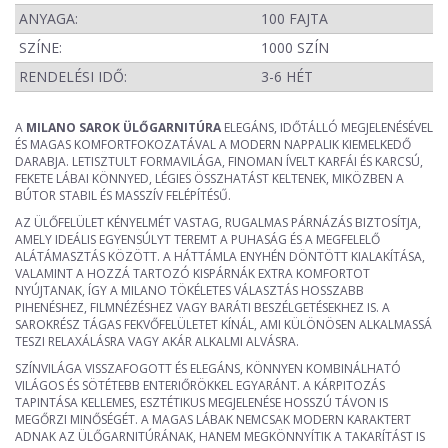
ANYAGA:
100 FAJTA
SZÍNE:
1000 SZÍN
RENDELÉSI IDŐ:
3-6 HÉT
A
MILANO SAROK ÜLŐGARNITÚRA
ELEGÁNS, IDŐTÁLLÓ MEGJELENÉSÉVEL
ÉS MAGAS KOMFORTFOKOZATÁVAL A MODERN NAPPALIK KIEMELKEDŐ
DARABJA. LETISZTULT FORMAVILÁGA, FINOMAN ÍVELT KARFÁI ÉS KARCSÚ,
FEKETE LÁBAI KÖNNYED, LÉGIES ÖSSZHATÁST KELTENEK, MIKÖZBEN A
BÚTOR STABIL ÉS MASSZÍV FELÉPÍTÉSŰ.
AZ ÜLŐFELÜLET KÉNYELMÉT VASTAG, RUGALMAS PÁRNÁZÁS BIZTOSÍTJA,
AMELY IDEÁLIS EGYENSÚLYT TEREMT A PUHASÁG ÉS A MEGFELELŐ
ALÁTÁMASZTÁS KÖZÖTT. A HÁTTÁMLA ENYHÉN DÖNTÖTT KIALAKÍTÁSA,
VALAMINT A HOZZÁ TARTOZÓ KISPÁRNÁK EXTRA KOMFORTOT
NYÚJTANAK, ÍGY A MILANO TÖKÉLETES VÁLASZTÁS HOSSZABB
PIHENÉSHEZ, FILMNÉZÉSHEZ VAGY BARÁTI BESZÉLGETÉSEKHEZ IS. A
SAROKRÉSZ TÁGAS FEKVŐFELÜLETET KÍNÁL, AMI KÜLÖNÖSEN ALKALMASSÁ
TESZI RELAXÁLÁSRA VAGY AKÁR ALKALMI ALVÁSRA.
SZÍNVILÁGA VISSZAFOGOTT ÉS ELEGÁNS, KÖNNYEN KOMBINÁLHATÓ
VILÁGOS ÉS SÖTÉTEBB ENTERIŐRÖKKEL EGYARÁNT. A KÁRPITOZÁS
TAPINTÁSA KELLEMES, ESZTÉTIKUS MEGJELENÉSE HOSSZÚ TÁVON IS
MEGŐRZI MINŐSÉGÉT. A MAGAS LÁBAK NEMCSAK MODERN KARAKTERT
ADNAK AZ ÜLŐGARNITÚRÁNAK, HANEM MEGKÖNNYÍTIK A TAKARÍTÁST IS