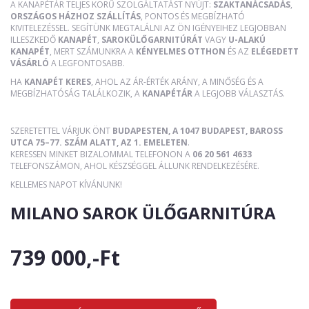
A KANAPÉTÁR TELJES KÖRŰ SZOLGÁLTATÁST NYÚJT:
SZAKTANÁCSADÁS
,
ORSZÁGOS HÁZHOZ SZÁLLÍTÁS
, PONTOS ÉS MEGBÍZHATÓ
KIVITELEZÉSSEL. SEGÍTÜNK MEGTALÁLNI AZ ÖN IGÉNYEIHEZ LEGJOBBAN
ILLESZKEDŐ
KANAPÉT
,
SAROKÜLŐGARNITÚRÁT
VAGY
U-ALAKÚ
KANAPÉT
, MERT SZÁMUNKRA A
KÉNYELMES OTTHON
ÉS AZ
ELÉGEDETT
VÁSÁRLÓ
A LEGFONTOSABB.
HA
KANAPÉT KERES
, AHOL AZ ÁR-ÉRTÉK ARÁNY, A MINŐSÉG ÉS A
MEGBÍZHATÓSÁG TALÁLKOZIK, A
KANAPÉTÁR
A LEGJOBB VÁLASZTÁS.
SZERETETTEL VÁRJUK ÖNT
BUDAPESTEN, A 1047 BUDAPEST, BAROSS
UTCA 75–77. SZÁM ALATT, AZ 1. EMELETEN
.
KERESSEN MINKET BIZALOMMAL TELEFONON A
06 20 561 4633
TELEFONSZÁMON, AHOL KÉSZSÉGGEL ÁLLUNK RENDELKEZÉSÉRE.
KELLEMES NAPOT KÍVÁNUNK!
MILANO SAROK ÜLŐGARNITÚRA
739 000,-Ft