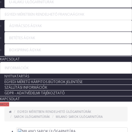
U-ALAKÚ ÜLŐGARNITÚRÁK
EGYEDI MÉRETBEN RENDELHETŐ FRANCIAÁGYAK
ÁGYRÁCSOS ÁGYAK
BETÉTES ÁGYAK
BOXSPRING ÁGYAK
KAPCSOLAT
INFORMÁCIÓK
NYITVATARTÁS
EGYEDI MÉRETŰ KÁRPITOS BÚTOROK JELENTÉSE
SZÁLLÍTÁSI INFORMÁCIÓK
GDPR - ADATVÉDELMI TÁJÉKOZTATÓ
KAPCSOLAT
AKCIÓ
EGYEDI MÉRETBEN RENDELHETŐ ÜLŐGARNITÚRÁK
SAROK ÜLŐGARNITÚRÁK
MILANO SAROK ÜLŐGARNITÚRA