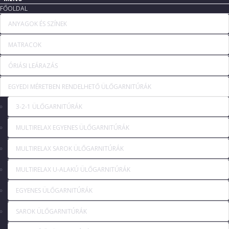
FŐOLDAL
ANYAGOK ÉS SZÍNEK
MATRACOK
ÓRIÁSI LEÁRAZÁS
EGYEDI MÉRETBEN RENDELHETŐ ÜLŐGARNITÚRÁK
3-2-1 ÜLŐGARNITÚRÁK
MULTIRELAX EGYENES ÜLŐGARNITÚRÁK
MULTIRELAX SAROK ÜLŐGARNITÚRÁK
MULTIRELAX U-ALAKÚ ÜLŐGARNITÚRÁK
EGYENES ÜLŐGARNITÚRÁK
SAROK ÜLŐGARNITÚRÁK