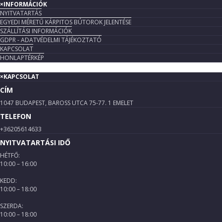
×
INFORMÁCIÓK
NYITVATARTÁS
EGYEDI MÉRETŰ KÁRPITOS BÚTOROK JELENTÉSE
SZÁLLÍTÁSI INFORMÁCIÓK
GDPR - ADATVÉDELMI TÁJÉKOZTATÓ
KAPCSOLAT
HONLAPTÉRKÉP
×
KAPCSOLAT
CÍM
1047 BUDAPEST, BAROSS UTCA 75-77. 1 EMELET
TELEFON
+36205614633
NYITVATARTÁSI IDŐ
HÉTFŐ:
10:00 – 16:00
KEDD:
10:00 – 18:00
SZERDA:
10:00 – 18:00