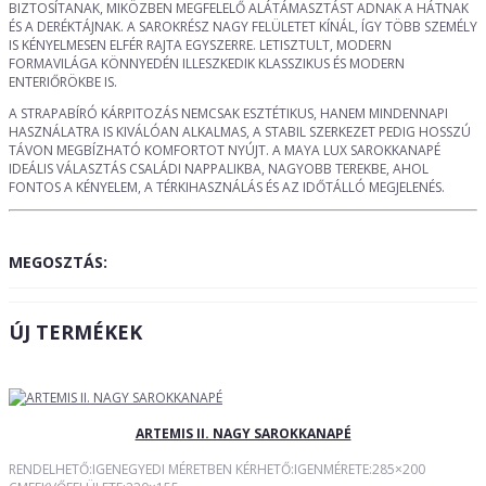
BIZTOSÍTANAK, MIKÖZBEN MEGFELELŐ ALÁTÁMASZTÁST ADNAK A HÁTNAK
ÉS A DERÉKTÁJNAK. A SAROKRÉSZ NAGY FELÜLETET KÍNÁL, ÍGY TÖBB SZEMÉLY
IS KÉNYELMESEN ELFÉR RAJTA EGYSZERRE. LETISZTULT, MODERN
FORMAVILÁGA KÖNNYEDÉN ILLESZKEDIK KLASSZIKUS ÉS MODERN
ENTERIŐRÖKBE IS.
A STRAPABÍRÓ KÁRPITOZÁS NEMCSAK ESZTÉTIKUS, HANEM MINDENNAPI
HASZNÁLATRA IS KIVÁLÓAN ALKALMAS, A STABIL SZERKEZET PEDIG HOSSZÚ
TÁVON MEGBÍZHATÓ KOMFORTOT NYÚJT. A MAYA LUX SAROKKANAPÉ
IDEÁLIS VÁLASZTÁS CSALÁDI NAPPALIKBA, NAGYOBB TEREKBE, AHOL
FONTOS A KÉNYELEM, A TÉRKIHASZNÁLÁS ÉS AZ IDŐTÁLLÓ MEGJELENÉS.
MEGOSZTÁS:
ÚJ TERMÉKEK
ARTEMIS II. NAGY SAROKKANAPÉ
RENDELHETŐ:IGENEGYEDI MÉRETBEN KÉRHETŐ:IGENMÉRETE:285×200