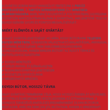
A GYÁRTÁS SORÁN NAGY HANGSÚLYT FEKTETÜNK A
PRECÍZ
KIVITELEZÉSRE
, A
TARTÓS SZERKEZETEKRE
ÉS A
MINŐSÉGI
ALAPANYAGOKRA
. MIVEL NINCS KÖZVETÍTŐ A FOLYAMATBAN, ÜGYFELEINK
KÖZVETLEN KAPCSOLATBAN ÁLLNAK A GYÁRTÓVAL, AMI LEHETŐVÉ TESZI AZ
EGYEDI IGÉNYEK GYORS ÉS PONTOS MEGVALÓSÍTÁSÁT.
MIÉRT ELŐNYÖS A SAJÁT GYÁRTÁS?
A SAJÁT GYÁRTÁS LEHETŐSÉGET AD ARRA, HOGY BÚTORAINK
TELJESEN
EGYEDI MÉRETBEN
, SZABADON VÁLASZTHATÓ KIALAKÍTÁSSAL, ANYAGGAL
ÉS SZÍNNEL KÉSZÜLJENEK. NEM SABLONMEGOLDÁSOKBAN
GONDOLKODUNK, HANEM MINDEN BÚTORT AZ ADOTT TÉRHEZ ÉS
ÉLETSTÍLUSHOZ IGAZÍTUNK.
✔ EGYEDI MÉRETEZÉS
✔ SZÉLES ANYAG- ÉS SZÍNVÁLASZTÉK
✔ RUGALMAS GYÁRTÁSI LEHETŐSÉGEK
✔ KÖZVETLEN GYÁRTÓI ÁRAK
✔ MEGBÍZHATÓ MINŐSÉG
EGYEDI BÚTOR, HOSSZÚ TÁVRA
SAJÁT GYÁRTÁSÚ TERMÉKEINK CÉLJA, HOGY HOSSZÚ ÉVEKEN ÁT KÉNYELMES,
ESZTÉTIKUS ÉS MEGBÍZHATÓ RÉSZEI LEGYENEK AZ OTTHONOKNAK. A
GONDOS TERVEZÉS ÉS KIVITELEZÉS EREDMÉNYEKÉNT OLYAN BÚTOROK
KÉSZÜLNEK, AMELYEK NEMCSAK JÓL MUTATNAK, HANEM A MINDENNAPI