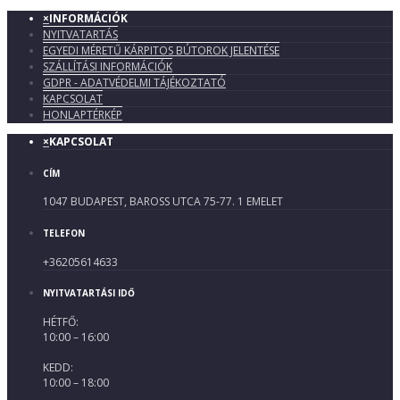
×
INFORMÁCIÓK
NYITVATARTÁS
EGYEDI MÉRETŰ KÁRPITOS BÚTOROK JELENTÉSE
SZÁLLÍTÁSI INFORMÁCIÓK
GDPR - ADATVÉDELMI TÁJÉKOZTATÓ
KAPCSOLAT
HONLAPTÉRKÉP
×
KAPCSOLAT
CÍM
1047 BUDAPEST, BAROSS UTCA 75-77. 1 EMELET
TELEFON
+36205614633
NYITVATARTÁSI IDŐ
HÉTFŐ:
10:00 – 16:00
KEDD:
10:00 – 18:00