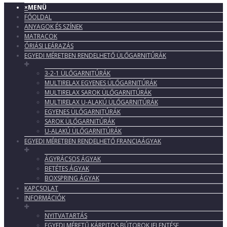
×
MENÜ
FŐOLDAL
ANYAGOK ÉS SZÍNEK
MATRACOK
ÓRIÁSI LEÁRAZÁS
EGYEDI MÉRETBEN RENDELHETŐ ÜLŐGARNITÚRÁK
3-2-1 ÜLŐGARNITÚRÁK
MULTIRELAX EGYENES ÜLŐGARNITÚRÁK
MULTIRELAX SAROK ÜLŐGARNITÚRÁK
MULTIRELAX U-ALAKÚ ÜLŐGARNITÚRÁK
EGYENES ÜLŐGARNITÚRÁK
SAROK ÜLŐGARNITÚRÁK
U-ALAKÚ ÜLŐGARNITÚRÁK
EGYEDI MÉRETBEN RENDELHETŐ FRANCIAÁGYAK
ÁGYRÁCSOS ÁGYAK
BETÉTES ÁGYAK
BOXSPRING ÁGYAK
KAPCSOLAT
INFORMÁCIÓK
NYITVATARTÁS
EGYEDI MÉRETŰ KÁRPITOS BÚTOROK JELENTÉSE