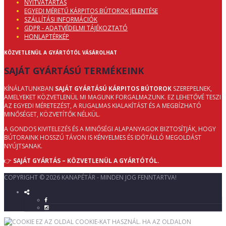
NYITVATARTÁS
EGYEDI MÉRETŰ KÁRPITOS BÚTOROK JELENTÉSE
SZÁLLÍTÁSI INFORMÁCIÓK
GDPR - ADATVÉDELMI TÁJÉKOZTATÓ
HONLAPTÉRKÉP
KÖZVETLENÜL A GYÁRTÓTÓL VÁSÁROLHAT
SAJÁT GYÁRTÁSÚ TERMÉKEINK
KÍNÁLATUNKBAN
SAJÁT GYÁRTÁSÚ KÁRPITOS BÚTOROK
SZEREPELNEK,
AMELYEKET KÖZVETLENÜL MI MAGUNK FORGALMAZUNK. EZ LEHETŐVÉ TESZI
AZ EGYEDI MÉRETEZÉST, A RUGALMAS KIALAKÍTÁST ÉS A MEGBÍZHATÓ
MINŐSÉGET, KÖZVETÍTŐK NÉLKÜL.
A GONDOS KIVITELEZÉS ÉS A MINŐSÉGI ALAPANYAGOK BIZTOSÍTJÁK, HOGY
BÚTORAINK HOSSZÚ TÁVON IS KÉNYELMES ÉS IDŐTÁLLÓ MEGOLDÁST
NYÚJTSANAK.
👉
SAJÁT GYÁRTÁS – KÖZVETLENÜL A GYÁRTÓTÓL.
COPYRIGHT © 2026 KANAPÉTÁR - MINDEN JOG FENNTARTVA!
EZ AZ OLDAL COOKIE-KAT HASZNÁL. HA AZ OLDALON