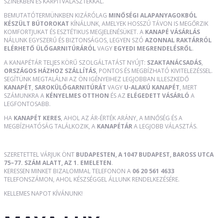
SZÍNEKBEN ÉS KÁRPITVÁLASZTÉKKAL.
BEMUTATÓTERMÜNKBEN KIZÁRÓLAG
MINŐSÉGI ALAPANYAGOKBÓL
KÉSZÜLT BÚTOROKAT
KÍNÁLUNK, AMELYEK HOSSZÚ TÁVON IS MEGŐRZIK
KOMFORTJUKAT ÉS ESZTÉTIKUS MEGJELENÉSÜKET. A
KANAPÉ VÁSÁRLÁS
NÁLUNK EGYSZERŰ ÉS BIZTONSÁGOS, LEGYEN SZÓ
AZONNAL RAKTÁRRÓL
ELÉRHETŐ ÜLŐGARNITÚRÁRÓL
VAGY
EGYEDI MEGRENDELÉSRŐL
.
A KANAPÉTÁR TELJES KÖRŰ SZOLGÁLTATÁST NYÚJT:
SZAKTANÁCSADÁS
,
ORSZÁGOS HÁZHOZ SZÁLLÍTÁS
, PONTOS ÉS MEGBÍZHATÓ KIVITELEZÉSSEL.
SEGÍTÜNK MEGTALÁLNI AZ ÖN IGÉNYEIHEZ LEGJOBBAN ILLESZKEDŐ
KANAPÉT
,
SAROKÜLŐGARNITÚRÁT
VAGY
U-ALAKÚ KANAPÉT
, MERT
SZÁMUNKRA A
KÉNYELMES OTTHON
ÉS AZ
ELÉGEDETT VÁSÁRLÓ
A
LEGFONTOSABB.
HA
KANAPÉT KERES
, AHOL AZ ÁR-ÉRTÉK ARÁNY, A MINŐSÉG ÉS A
MEGBÍZHATÓSÁG TALÁLKOZIK, A
KANAPÉTÁR
A LEGJOBB VÁLASZTÁS.
SZERETETTEL VÁRJUK ÖNT
BUDAPESTEN, A 1047 BUDAPEST, BAROSS UTCA
75–77. SZÁM ALATT, AZ 1. EMELETEN
.
KERESSEN MINKET BIZALOMMAL TELEFONON A
06 20 561 4633
TELEFONSZÁMON, AHOL KÉSZSÉGGEL ÁLLUNK RENDELKEZÉSÉRE.
KELLEMES NAPOT KÍVÁNUNK!