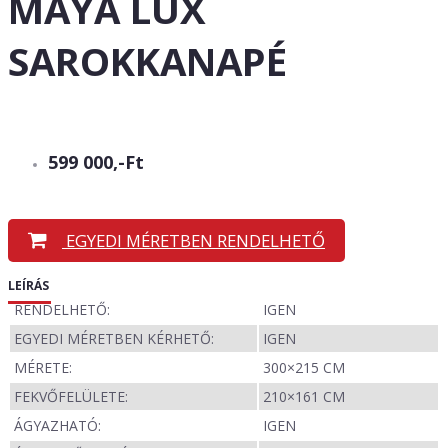
MAYA LUX
SAROKKANAPÉ
599 000,-Ft
EGYEDI MÉRETBEN RENDELHETŐ
LEÍRÁS
RENDELHETŐ:
IGEN
EGYEDI MÉRETBEN KÉRHETŐ:
IGEN
MÉRETE:
300×215 CM
FEKVŐFELÜLETE:
210×161 CM
ÁGYAZHATÓ:
IGEN