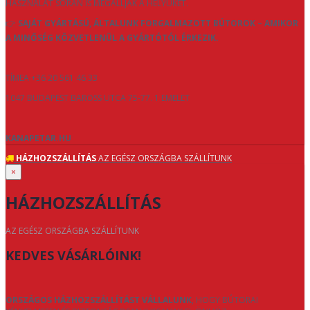
HASZNÁLAT SORÁN IS MEGÁLLJÁK A HELYÜKET.
👉
SAJÁT GYÁRTÁSÚ, ÁLTALUNK FORGALMAZOTT BÚTOROK – AMIKOR
A MINŐSÉG KÖZVETLENÜL A GYÁRTÓTÓL ÉRKEZIK.
TÍMEA +36 20 561 46 33
1047 BUDAPEST BAROSS UTCA 75-77. 1 EMELET
KANAPETAR.HU
HÁZHOZSZÁLLÍTÁS
AZ EGÉSZ ORSZÁGBA SZÁLLÍTUNK
×
HÁZHOZSZÁLLÍTÁS
AZ EGÉSZ ORSZÁGBA SZÁLLÍTUNK
KEDVES VÁSÁRLÓINK!
ORSZÁGOS HÁZHOZSZÁLLÍTÁST VÁLLALUNK
, HOGY BÚTORAI