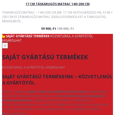
17 CM TÁSKARUGÓS MATRAC 140×200 CM
TÁSKARUGÓS MATRAC – 140×200 CM (KB. 17 CM VASTAG)FEDEZD FEL A140 ×
200 CM-ES TÁSKARUGÓS MATRAC IDEÁLIS EGYENSÚLYÁT A TÁMOGATÁS,
KÉNYELEM ÉS ..
59 900,-Ft
109 000,-Ft
SAJÁT GYÁRTÁSÚ TERMÉKEK
KÖZVETLENÜL A GYÁRTÓTÓL
VÁSÁROLHAT
×
SAJÁT GYÁRTÁSÚ TERMÉKEK
KÖZVETLENÜL A GYÁRTÓTÓL VÁSÁROLHAT
SAJÁT GYÁRTÁSÚ TERMÉKEINK – KÖZVETLENÜL
A GYÁRTÓTÓL
KÍNÁLATUNKBAN
SAJÁT GYÁRTÁSÚ KÁRPITOS BÚTOROK
SZEREPELNEK,
AMELYEKET NEMCSAK KÉSZÍTÜNK, HANEM
KÖZVETLENÜL MI MAGUNK
FORGALMAZUNK IS
. ENNEK KÖSZÖNHETŐEN A TERVEZÉSTŐL A
KIVITELEZÉSIG MINDEN FOLYAMATOT KÉZBEN TARTUNK, ÍGY GARANTÁLNI
TUDJUK A MINŐSÉGET, A RUGALMASSÁGOT ÉS A SZEMÉLYRE SZABOTT
MEGOLDÁSOKAT.