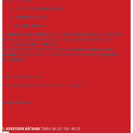
IGÉNYBEVÉTELÉRE:
A BÚTOR
KICSOMAGOLÁSA
,
ÖSSZESZERELÉSE
,
HELYÉRE RAKÁSA
.
AZ
EMELETRE TÖRTÉNŐ FELVITEL KÜLÖN DÍJKÖTELES
, AMENNYIBEN
NINCS LIFT, VAGY A BÚTOR NEM FÉR BE A LIFTBE. ENNEK KÖLTSÉGE
ÁLTALÁBAN
2.000 FT / EMELET
.
AMENNYIBEN A BÚTOR FELJUTTATÁSA
KÜLÖNLEGES MEGOLDÁST
IGÉNYEL
, SZÁLLÍTÓINK AZT IS MEG TUDJÁK OLDANI
EGYEDI DÍJAZÁS
ELLENÉBEN
.
TÍMEA +36 20 561 46 33
1047 BUDAPEST BAROSS UTCA 75-77. 1 EMELET
KANAPETAR.HU
KERESSEN BÁTRAN
TIMEA 06 20 / 561 46 33