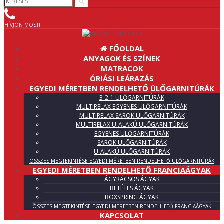
HÍVJON MOST!
FŐOLDAL
ANYAGOK ÉS SZÍNEK
MATRACOK
ÓRIÁSI LEÁRAZÁS
EGYEDI MÉRETBEN RENDELHETŐ ÜLŐGARNITÚRÁK
3-2-1 ÜLŐGARNITÚRÁK
MULTIRELAX EGYENES ÜLŐGARNITÚRÁK
MULTIRELAX SAROK ÜLŐGARNITÚRÁK
MULTIRELAX U-ALAKÚ ÜLŐGARNITÚRÁK
EGYENES ÜLŐGARNITÚRÁK
SAROK ÜLŐGARNITÚRÁK
U-ALAKÚ ÜLŐGARNITÚRÁK
ÖSSZES MEGTEKINTÉSE EGYEDI MÉRETBEN RENDELHETŐ ÜLŐGARNITÚRÁK
EGYEDI MÉRETBEN RENDELHETŐ FRANCIAÁGYAK
ÁGYRÁCSOS ÁGYAK
BETÉTES ÁGYAK
BOXSPRING ÁGYAK
ÖSSZES MEGTEKINTÉSE EGYEDI MÉRETBEN RENDELHETŐ FRANCIAÁGYAK
KAPCSOLAT