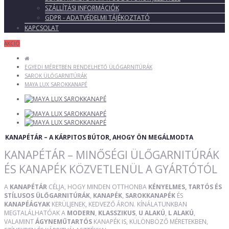
SZÁLLÍTÁSI INFORMÁCIÓK
GDPR - ADATVÉDELMI TÁJÉKOZTATÓ
KAPCSOLAT
AKCIÓ
EGYEDI MÉRETBEN RENDELHETŐ ÜLŐGARNITÚRÁK
SAROK ÜLŐGARNITÚRÁK
MAYA LUX SAROKKANAPÉ
KANAPÉTÁR – A KÁRPITOS BÚTOR, AHOGY ÖN MEGÁLMODTA
KANAPÉTÁR – MINŐSÉGI ÜLŐGARNITÚRÁK
ÉS KANAPÉK KÖZVETLENÜL A GYÁRTÓTÓL
A
KANAPÉTÁR
CÉLJA, HOGY MINDEN OTTHONBA
KÉNYELMES, TARTÓS ÉS
STÍLUSOS ÜLŐGARNITÚRÁK
,
KANAPÉK
,
SAROKKANAPÉK
ÉS
KANAPÉÁGYAK
KERÜLJENEK, KEDVEZŐ ÁRON. KÍNÁLATUNKBAN
MEGTALÁLHATÓAK A
MODERN
,
KLASSZIKUS
,
U ALAKÚ
,
L ALAKÚ
,
VALAMINT
ÁGYNEMŰTARTÓS
KANAPÉK IS, KÜLÖNBÖZŐ MÉRETEKBEN,