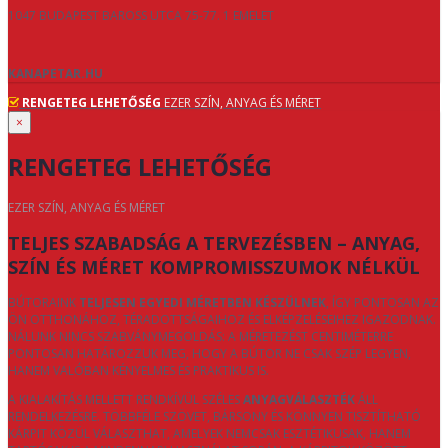
1047 BUDAPEST BAROSS UTCA 75-77. 1 EMELET
KANAPETAR.HU
RENGETEG LEHETŐSÉG
EZER SZÍN, ANYAG ÉS MÉRET
×
RENGETEG LEHETŐSÉG
EZER SZÍN, ANYAG ÉS MÉRET
TELJES SZABADSÁG A TERVEZÉSBEN – ANYAG,
SZÍN ÉS MÉRET KOMPROMISSZUMOK NÉLKÜL
BÚTORAINK
TELJESEN EGYEDI MÉRETBEN KÉSZÜLNEK
, ÍGY PONTOSAN AZ
ÖN OTTHONÁHOZ, TÉRADOTTSÁGAIHOZ ÉS ELKÉPZELÉSEIHEZ IGAZODNAK.
NÁLUNK NINCS SZABVÁNYMEGOLDÁS: A MÉRETEZÉST CENTIMÉTERRE
PONTOSAN HATÁROZZUK MEG, HOGY A BÚTOR NE CSAK SZÉP LEGYEN,
HANEM VALÓBAN KÉNYELMES ÉS PRAKTIKUS IS.
A KIALAKÍTÁS MELLETT RENDKÍVÜL SZÉLES
ANYAGVÁLASZTÉK
ÁLL
RENDELKEZÉSRE. TÖBBFÉLE SZÖVET, BÁRSONY ÉS KÖNNYEN TISZTÍTHATÓ
KÁRPIT KÖZÜL VÁLASZTHAT, AMELYEK NEMCSAK ESZTÉTIKUSAK, HANEM