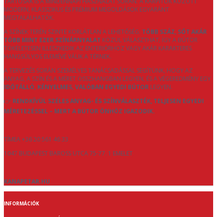
TARTÓSAK IS A MINDENNAPI HASZNÁLAT SORÁN. A KÁRPITOK KÖZÖTT
MODERN, KLASSZIKUS ÉS PRÉMIUM MEGOLDÁSOK EGYARÁNT
MEGTALÁLHATÓK.
A SZÍNEK TERÉN SZINTE KORLÁTLAN A LEHETŐSÉG:
TÖBB SZÁZ, SŐT AKÁR
TÖBB MINT EZER SZÍNÁRNYALAT
KÖZÜL VÁLASZTHAT, ÍGY A BÚTOR
TÖKÉLETESEN ILLESZKEDIK AZ ENTERIŐRHÖZ VAGY AKÁR KARAKTERES
HANGSÚLYOS ELEMÉVÉ VÁLIK A TÉRNEK.
A TERVEZÉS SORÁN SZEMÉLYES TANÁCSADÁSSAL SEGÍTÜNK, HOGY AZ
ANYAG, A SZÍN ÉS A MÉRET ÖSSZHANGBAN LEGYEN, ÉS A VÉGEREDMÉNY EGY
IDŐTÁLLÓ, KÉNYELMES, VALÓBAN EGYEDI BÚTOR
LEGYEN.
👉
RENDKÍVÜL SZÉLES ANYAG- ÉS SZÍNVÁLASZTÉK, TELJESEN EGYEDI
MÉRETEZÉSSEL – MERT A BÚTOR ÖNHÖZ IGAZODIK.
TÍMEA +36 20 561 46 33
1047 BUDAPEST BAROSS UTCA 75-77. 1 EMELET
KANAPETAR.HU
INFORMÁCIÓK