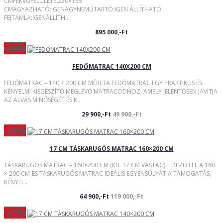
CMFEKVŐFELÜLETE:220×155
CMÁGYAZHATÓ:IGENÁGYNEMŰTARTÓ:IGEN ÁLLÍTHATÓ
FEJTÁMLA:IGENÁLLÍTH..
895 000,-Ft
-40%
FEDŐMATRAC 140X200 CM
FEDŐMATRAC – 140 × 200 CM MÉRETA FEDŐMATRAC EGY PRAKTIKUS ÉS
KÉNYELMI KIEGÉSZÍTŐ MEGLÉVŐ MATRACODHOZ, AMELY JELENTŐSEN JAVÍTJA
AZ ALVÁS MINŐSÉGÉT ÉS K..
29 900,-Ft
49 900,-Ft
-45%
17 CM TÁSKARUGÓS MATRAC 160×200 CM
TÁSKARUGÓS MATRAC – 160×200 CM (KB. 17 CM VASTAG)FEDEZD FEL A 160
× 200 CM-ES TÁSKARUGÓS MATRAC IDEÁLIS EGYENSÚLYÁT A TÁMOGATÁS,
KÉNYEL..
64 900,-Ft
119 000,-Ft
-45%