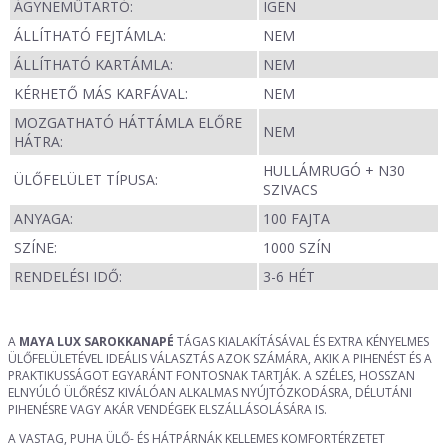
ÁGYNEMŰTARTÓ:
IGEN
ÁLLÍTHATÓ FEJTÁMLA:
NEM
ÁLLÍTHATÓ KARTÁMLA:
NEM
KÉRHETŐ MÁS KARFÁVAL:
NEM
MOZGATHATÓ HÁTTÁMLA ELŐRE
NEM
HÁTRA:
HULLÁMRUGÓ + N30
ÜLŐFELÜLET TÍPUSA:
SZIVACS
ANYAGA:
100 FAJTA
SZÍNE:
1000 SZÍN
RENDELÉSI IDŐ:
3-6 HÉT
A
MAYA LUX SAROKKANAPÉ
TÁGAS KIALAKÍTÁSÁVAL ÉS EXTRA KÉNYELMES
ÜLŐFELÜLETÉVEL IDEÁLIS VÁLASZTÁS AZOK SZÁMÁRA, AKIK A PIHENÉST ÉS A
PRAKTIKUSSÁGOT EGYARÁNT FONTOSNAK TARTJÁK. A SZÉLES, HOSSZAN
ELNYÚLÓ ÜLŐRÉSZ KIVÁLÓAN ALKALMAS NYÚJTÓZKODÁSRA, DÉLUTÁNI
PIHENÉSRE VAGY AKÁR VENDÉGEK ELSZÁLLÁSOLÁSÁRA IS.
A VASTAG, PUHA ÜLŐ- ÉS HÁTPÁRNÁK KELLEMES KOMFORTÉRZETET