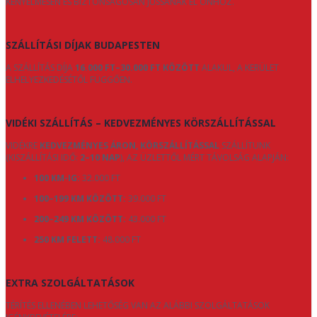
KÉNYELMESEN ÉS BIZTONSÁGOSAN JUSSANAK EL ÖNHÖZ.
SZÁLLÍTÁSI DÍJAK BUDAPESTEN
A SZÁLLÍTÁS DÍJA
16.000 FT–30.000 FT KÖZÖTT
ALAKUL, A KERÜLET
ELHELYEZKEDÉSÉTŐL FÜGGŐEN.
VIDÉKI SZÁLLÍTÁS – KEDVEZMÉNYES KÖRSZÁLLÍTÁSSAL
VIDÉKRE
KEDVEZMÉNYES ÁRON, KÖRSZÁLLÍTÁSSAL
SZÁLLÍTUNK
(KISZÁLLÍTÁSI IDŐ:
2–10 NAP
), AZ ÜZLETTŐL MÉRT TÁVOLSÁG ALAPJÁN:
100 KM-IG:
32.000 FT
100–199 KM KÖZÖTT:
39.000 FT
200–249 KM KÖZÖTT:
43.000 FT
250 KM FELETT:
48.000 FT
EXTRA SZOLGÁLTATÁSOK
TÉRÍTÉS ELLENÉBEN LEHETŐSÉG VAN AZ ALÁBBI SZOLGÁLTATÁSOK