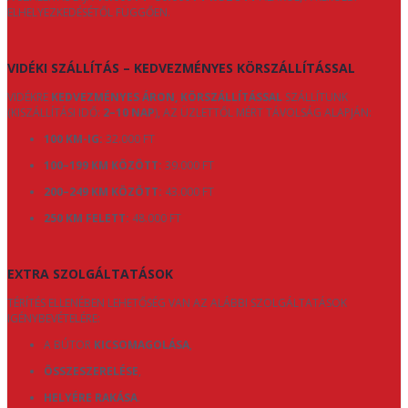
ELHELYEZKEDÉSÉTŐL FÜGGŐEN.
VIDÉKI SZÁLLÍTÁS – KEDVEZMÉNYES KÖRSZÁLLÍTÁSSAL
VIDÉKRE
KEDVEZMÉNYES ÁRON, KÖRSZÁLLÍTÁSSAL
SZÁLLÍTUNK
(KISZÁLLÍTÁSI IDŐ:
2–10 NAP
), AZ ÜZLETTŐL MÉRT TÁVOLSÁG ALAPJÁN:
100 KM-IG:
32.000 FT
100–199 KM KÖZÖTT:
39.000 FT
200–249 KM KÖZÖTT:
43.000 FT
250 KM FELETT:
48.000 FT
EXTRA SZOLGÁLTATÁSOK
TÉRÍTÉS ELLENÉBEN LEHETŐSÉG VAN AZ ALÁBBI SZOLGÁLTATÁSOK
IGÉNYBEVÉTELÉRE:
A BÚTOR
KICSOMAGOLÁSA
,
ÖSSZESZERELÉSE
,
HELYÉRE RAKÁSA
.