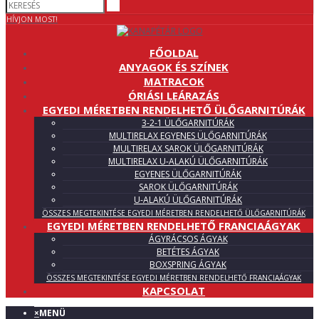
HÍVJON MOST!
FŐOLDAL
ANYAGOK ÉS SZÍNEK
MATRACOK
ÓRIÁSI LEÁRAZÁS
EGYEDI MÉRETBEN RENDELHETŐ ÜLŐGARNITÚRÁK
3-2-1 ÜLŐGARNITÚRÁK
MULTIRELAX EGYENES ÜLŐGARNITÚRÁK
MULTIRELAX SAROK ÜLŐGARNITÚRÁK
MULTIRELAX U-ALAKÚ ÜLŐGARNITÚRÁK
EGYENES ÜLŐGARNITÚRÁK
SAROK ÜLŐGARNITÚRÁK
U-ALAKÚ ÜLŐGARNITÚRÁK
ÖSSZES MEGTEKINTÉSE EGYEDI MÉRETBEN RENDELHETŐ ÜLŐGARNITÚRÁK
EGYEDI MÉRETBEN RENDELHETŐ FRANCIAÁGYAK
ÁGYRÁCSOS ÁGYAK
BETÉTES ÁGYAK
BOXSPRING ÁGYAK
ÖSSZES MEGTEKINTÉSE EGYEDI MÉRETBEN RENDELHETŐ FRANCIAÁGYAK
KAPCSOLAT
×
MENÜ