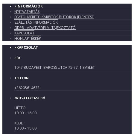
×
INFORMÁCIÓK
NYITVATARTÁS
EGYEDI MÉRETŰ KÁRPITOS BÚTOROK JELENTÉSE
SZÁLLÍTÁSI INFORMÁCIÓK
GDPR - ADATVÉDELMI TÁJÉKOZTATÓ
KAPCSOLAT
HONLAPTÉRKÉP
×
KAPCSOLAT
CÍM
1047 BUDAPEST, BAROSS UTCA 75-77. 1 EMELET
TELEFON
+36205614633
NYITVATARTÁSI IDŐ
HÉTFŐ:
10:00 – 16:00
KEDD:
10:00 – 18:00