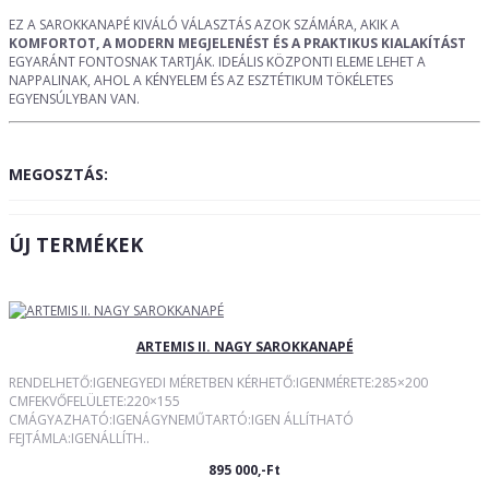
EZ A SAROKKANAPÉ KIVÁLÓ VÁLASZTÁS AZOK SZÁMÁRA, AKIK A
KOMFORTOT, A MODERN MEGJELENÉST ÉS A PRAKTIKUS KIALAKÍTÁST
EGYARÁNT FONTOSNAK TARTJÁK. IDEÁLIS KÖZPONTI ELEME LEHET A
NAPPALINAK, AHOL A KÉNYELEM ÉS AZ ESZTÉTIKUM TÖKÉLETES
EGYENSÚLYBAN VAN.
MEGOSZTÁS:
ÚJ TERMÉKEK
ARTEMIS II. NAGY SAROKKANAPÉ
RENDELHETŐ:IGENEGYEDI MÉRETBEN KÉRHETŐ:IGENMÉRETE:285×200
CMFEKVŐFELÜLETE:220×155
CMÁGYAZHATÓ:IGENÁGYNEMŰTARTÓ:IGEN ÁLLÍTHATÓ
FEJTÁMLA:IGENÁLLÍTH..
895 000,-Ft