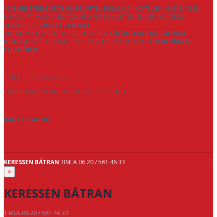
AZ
EMELETRE TÖRTÉNŐ FELVITEL KÜLÖN DÍJKÖTELES
, AMENNYIBEN
NINCS LIFT, VAGY A BÚTOR NEM FÉR BE A LIFTBE. ENNEK KÖLTSÉGE
ÁLTALÁBAN
2.000 FT / EMELET
.
AMENNYIBEN A BÚTOR FELJUTTATÁSA
KÜLÖNLEGES MEGOLDÁST
IGÉNYEL
, SZÁLLÍTÓINK AZT IS MEG TUDJÁK OLDANI
EGYEDI DÍJAZÁS
ELLENÉBEN
.
TÍMEA +36 20 561 46 33
1047 BUDAPEST BAROSS UTCA 75-77. 1 EMELET
KANAPETAR.HU
KERESSEN BÁTRAN
TIMEA 06 20 / 561 46 33
×
KERESSEN BÁTRAN
TIMEA 06 20 / 561 46 33