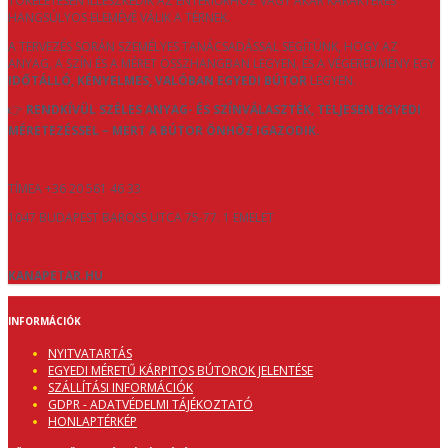
TÖKÉLETESEN ILLESZKEDIK AZ ENTERIŐRHÖZ VAGY AKÁR KARAKTERES
HANGSÚLYOS ELEMÉVÉ VÁLIK A TÉRNEK.
A TERVEZÉS SORÁN SZEMÉLYES TANÁCSADÁSSAL SEGÍTÜNK, HOGY AZ
ANYAG, A SZÍN ÉS A MÉRET ÖSSZHANGBAN LEGYEN, ÉS A VÉGEREDMÉNY EGY
IDŐTÁLLÓ, KÉNYELMES, VALÓBAN EGYEDI BÚTOR
LEGYEN.
👉
RENDKÍVÜL SZÉLES ANYAG- ÉS SZÍNVÁLASZTÉK, TELJESEN EGYEDI
MÉRETEZÉSSEL – MERT A BÚTOR ÖNHÖZ IGAZODIK.
TÍMEA +36 20 561 46 33
1047 BUDAPEST BAROSS UTCA 75-77. 1 EMELET
KANAPETAR.HU
INFORMÁCIÓK
NYITVATARTÁS
EGYEDI MÉRETŰ KÁRPITOS BÚTOROK JELENTÉSE
SZÁLLÍTÁSI INFORMÁCIÓK
GDPR - ADATVÉDELMI TÁJÉKOZTATÓ
HONLAPTÉRKÉP