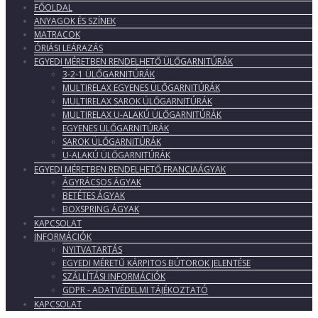
FŐOLDAL
ANYAGOK ÉS SZÍNEK
MATRACOK
ÓRIÁSI LEÁRAZÁS
EGYEDI MÉRETBEN RENDELHETŐ ÜLŐGARNITÚRÁK
3-2-1 ÜLŐGARNITÚRÁK
MULTIRELAX EGYENES ÜLŐGARNITÚRÁK
MULTIRELAX SAROK ÜLŐGARNITÚRÁK
MULTIRELAX U-ALAKÚ ÜLŐGARNITÚRÁK
EGYENES ÜLŐGARNITÚRÁK
SAROK ÜLŐGARNITÚRÁK
U-ALAKÚ ÜLŐGARNITÚRÁK
EGYEDI MÉRETBEN RENDELHETŐ FRANCIAÁGYAK
ÁGYRÁCSOS ÁGYAK
BETÉTES ÁGYAK
BOXSPRING ÁGYAK
KAPCSOLAT
INFORMÁCIÓK
NYITVATARTÁS
EGYEDI MÉRETŰ KÁRPITOS BÚTOROK JELENTÉSE
SZÁLLÍTÁSI INFORMÁCIÓK
GDPR - ADATVÉDELMI TÁJÉKOZTATÓ
KAPCSOLAT