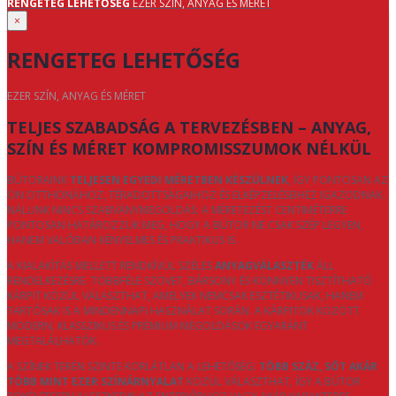
RENGETEG LEHETŐSÉG
EZER SZÍN, ANYAG ÉS MÉRET
×
RENGETEG LEHETŐSÉG
EZER SZÍN, ANYAG ÉS MÉRET
TELJES SZABADSÁG A TERVEZÉSBEN – ANYAG,
SZÍN ÉS MÉRET KOMPROMISSZUMOK NÉLKÜL
BÚTORAINK
TELJESEN EGYEDI MÉRETBEN KÉSZÜLNEK
, ÍGY PONTOSAN AZ
ÖN OTTHONÁHOZ, TÉRADOTTSÁGAIHOZ ÉS ELKÉPZELÉSEIHEZ IGAZODNAK.
NÁLUNK NINCS SZABVÁNYMEGOLDÁS: A MÉRETEZÉST CENTIMÉTERRE
PONTOSAN HATÁROZZUK MEG, HOGY A BÚTOR NE CSAK SZÉP LEGYEN,
HANEM VALÓBAN KÉNYELMES ÉS PRAKTIKUS IS.
A KIALAKÍTÁS MELLETT RENDKÍVÜL SZÉLES
ANYAGVÁLASZTÉK
ÁLL
RENDELKEZÉSRE. TÖBBFÉLE SZÖVET, BÁRSONY ÉS KÖNNYEN TISZTÍTHATÓ
KÁRPIT KÖZÜL VÁLASZTHAT, AMELYEK NEMCSAK ESZTÉTIKUSAK, HANEM
TARTÓSAK IS A MINDENNAPI HASZNÁLAT SORÁN. A KÁRPITOK KÖZÖTT
MODERN, KLASSZIKUS ÉS PRÉMIUM MEGOLDÁSOK EGYARÁNT
MEGTALÁLHATÓK.
A SZÍNEK TERÉN SZINTE KORLÁTLAN A LEHETŐSÉG:
TÖBB SZÁZ, SŐT AKÁR
TÖBB MINT EZER SZÍNÁRNYALAT
KÖZÜL VÁLASZTHAT, ÍGY A BÚTOR