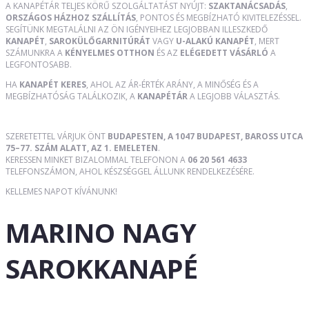
A KANAPÉTÁR TELJES KÖRŰ SZOLGÁLTATÁST NYÚJT:
SZAKTANÁCSADÁS
,
ORSZÁGOS HÁZHOZ SZÁLLÍTÁS
, PONTOS ÉS MEGBÍZHATÓ KIVITELEZÉSSEL.
SEGÍTÜNK MEGTALÁLNI AZ ÖN IGÉNYEIHEZ LEGJOBBAN ILLESZKEDŐ
KANAPÉT
,
SAROKÜLŐGARNITÚRÁT
VAGY
U-ALAKÚ KANAPÉT
, MERT
SZÁMUNKRA A
KÉNYELMES OTTHON
ÉS AZ
ELÉGEDETT VÁSÁRLÓ
A
LEGFONTOSABB.
HA
KANAPÉT KERES
, AHOL AZ ÁR-ÉRTÉK ARÁNY, A MINŐSÉG ÉS A
MEGBÍZHATÓSÁG TALÁLKOZIK, A
KANAPÉTÁR
A LEGJOBB VÁLASZTÁS.
SZERETETTEL VÁRJUK ÖNT
BUDAPESTEN, A 1047 BUDAPEST, BAROSS UTCA
75–77. SZÁM ALATT, AZ 1. EMELETEN
.
KERESSEN MINKET BIZALOMMAL TELEFONON A
06 20 561 4633
TELEFONSZÁMON, AHOL KÉSZSÉGGEL ÁLLUNK RENDELKEZÉSÉRE.
KELLEMES NAPOT KÍVÁNUNK!
MARINO NAGY
SAROKKANAPÉ