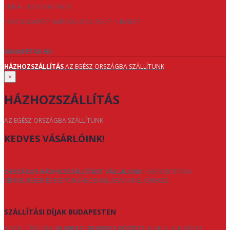
TÍMEA +36 20 561 46 33
1047 BUDAPEST BAROSS UTCA 75-77. 1 EMELET
KANAPETAR.HU
HÁZHOZSZÁLLÍTÁS
AZ EGÉSZ ORSZÁGBA SZÁLLÍTUNK
×
HÁZHOZSZÁLLÍTÁS
AZ EGÉSZ ORSZÁGBA SZÁLLÍTUNK
KEDVES VÁSÁRLÓINK!
ORSZÁGOS HÁZHOZSZÁLLÍTÁST VÁLLALUNK
, HOGY BÚTORAI
KÉNYELMESEN ÉS BIZTONSÁGOSAN JUSSANAK EL ÖNHÖZ.
SZÁLLÍTÁSI DÍJAK BUDAPESTEN
A SZÁLLÍTÁS DÍJA
16.000 FT–30.000 FT KÖZÖTT
ALAKUL, A KERÜLET