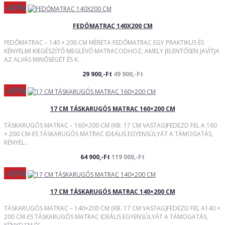
-40%
FEDŐMATRAC 140X200 CM
FEDŐMATRAC – 140 × 200 CM MÉRETA FEDŐMATRAC EGY PRAKTIKUS ÉS
KÉNYELMI KIEGÉSZÍTŐ MEGLÉVŐ MATRACODHOZ, AMELY JELENTŐSEN JAVÍTJA
AZ ALVÁS MINŐSÉGÉT ÉS K..
29 900,-Ft
49 900,-Ft
-45%
17 CM TÁSKARUGÓS MATRAC 160×200 CM
TÁSKARUGÓS MATRAC – 160×200 CM (KB. 17 CM VASTAG)FEDEZD FEL A 160
× 200 CM-ES TÁSKARUGÓS MATRAC IDEÁLIS EGYENSÚLYÁT A TÁMOGATÁS,
KÉNYEL..
64 900,-Ft
119 000,-Ft
-45%
17 CM TÁSKARUGÓS MATRAC 140×200 CM
TÁSKARUGÓS MATRAC – 140×200 CM (KB. 17 CM VASTAG)FEDEZD FEL A140 ×
200 CM-ES TÁSKARUGÓS MATRAC IDEÁLIS EGYENSÚLYÁT A TÁMOGATÁS,