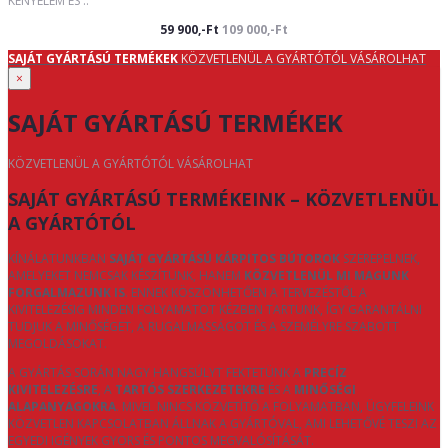
KÉNYELEM ÉS ..
59 900,-Ft
109 000,-Ft
SAJÁT GYÁRTÁSÚ TERMÉKEK
KÖZVETLENÜL A GYÁRTÓTÓL VÁSÁROLHAT
×
SAJÁT GYÁRTÁSÚ TERMÉKEK
KÖZVETLENÜL A GYÁRTÓTÓL VÁSÁROLHAT
SAJÁT GYÁRTÁSÚ TERMÉKEINK – KÖZVETLENÜL
A GYÁRTÓTÓL
KÍNÁLATUNKBAN
SAJÁT GYÁRTÁSÚ KÁRPITOS BÚTOROK
SZEREPELNEK,
AMELYEKET NEMCSAK KÉSZÍTÜNK, HANEM
KÖZVETLENÜL MI MAGUNK
FORGALMAZUNK IS
. ENNEK KÖSZÖNHETŐEN A TERVEZÉSTŐL A
KIVITELEZÉSIG MINDEN FOLYAMATOT KÉZBEN TARTUNK, ÍGY GARANTÁLNI
TUDJUK A MINŐSÉGET, A RUGALMASSÁGOT ÉS A SZEMÉLYRE SZABOTT
MEGOLDÁSOKAT.
A GYÁRTÁS SORÁN NAGY HANGSÚLYT FEKTETÜNK A
PRECÍZ
KIVITELEZÉSRE
, A
TARTÓS SZERKEZETEKRE
ÉS A
MINŐSÉGI
ALAPANYAGOKRA
. MIVEL NINCS KÖZVETÍTŐ A FOLYAMATBAN, ÜGYFELEINK
KÖZVETLEN KAPCSOLATBAN ÁLLNAK A GYÁRTÓVAL, AMI LEHETŐVÉ TESZI AZ
EGYEDI IGÉNYEK GYORS ÉS PONTOS MEGVALÓSÍTÁSÁT.