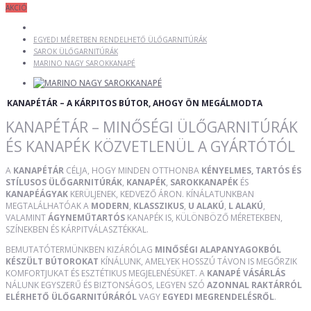
AKCIÓ
EGYEDI MÉRETBEN RENDELHETŐ ÜLŐGARNITÚRÁK
SAROK ÜLŐGARNITÚRÁK
MARINO NAGY SAROKKANAPÉ
KANAPÉTÁR – A KÁRPITOS BÚTOR, AHOGY ÖN MEGÁLMODTA
KANAPÉTÁR – MINŐSÉGI ÜLŐGARNITÚRÁK
ÉS KANAPÉK KÖZVETLENÜL A GYÁRTÓTÓL
A
KANAPÉTÁR
CÉLJA, HOGY MINDEN OTTHONBA
KÉNYELMES, TARTÓS ÉS
STÍLUSOS ÜLŐGARNITÚRÁK
,
KANAPÉK
,
SAROKKANAPÉK
ÉS
KANAPÉÁGYAK
KERÜLJENEK, KEDVEZŐ ÁRON. KÍNÁLATUNKBAN
MEGTALÁLHATÓAK A
MODERN
,
KLASSZIKUS
,
U ALAKÚ
,
L ALAKÚ
,
VALAMINT
ÁGYNEMŰTARTÓS
KANAPÉK IS, KÜLÖNBÖZŐ MÉRETEKBEN,
SZÍNEKBEN ÉS KÁRPITVÁLASZTÉKKAL.
BEMUTATÓTERMÜNKBEN KIZÁRÓLAG
MINŐSÉGI ALAPANYAGOKBÓL
KÉSZÜLT BÚTOROKAT
KÍNÁLUNK, AMELYEK HOSSZÚ TÁVON IS MEGŐRZIK
KOMFORTJUKAT ÉS ESZTÉTIKUS MEGJELENÉSÜKET. A
KANAPÉ VÁSÁRLÁS
NÁLUNK EGYSZERŰ ÉS BIZTONSÁGOS, LEGYEN SZÓ
AZONNAL RAKTÁRRÓL
ELÉRHETŐ ÜLŐGARNITÚRÁRÓL
VAGY
EGYEDI MEGRENDELÉSRŐL
.