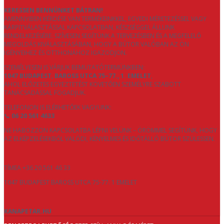
KERESSEN BENNÜNKET BÁTRAN!
AMENNYIBEN KÉRDÉSE VAN TERMÉKEINKKEL, EGYEDI MÉRETEZÉSSEL VAGY
KÁRPITVÁLASZTÁSSAL KAPCSOLATBAN, KÉSZSÉGGEL ÁLLUNK
RENDELKEZÉSÉRE. SZÍVESEN SEGÍTÜNK A TERVEZÉSBEN ÉS A MEGFELELŐ
MEGOLDÁS KIVÁLASZTÁSÁBAN, HOGY A BÚTOR VALÓBAN AZ ÖN
IGÉNYEIHEZ ÉS OTTHONÁHOZ IGAZODJON.
SZEMÉLYESEN IS VÁRJUK BEMUTATÓTERMÜNKBEN:
1047 BUDAPEST, BAROSS UTCA 75–77., 1. EMELET
,
AHOL ELŐZETES EGYEZTETÉST KÖVETŐEN SZEMÉLYRE SZABOTT
TANÁCSADÁSSAL FOGADJUK.
TELEFONON IS ELÉRHETŐEK VAGYUNK:
📞
06 20 561 4633
NE HABOZZON KAPCSOLATBA LÉPNI VELÜNK – ÖRÖMMEL SEGÍTÜNK, HOGY
AZ ELKÉPZELÉSEKBŐL VALÓDI, KÉNYELMES ÉS IDŐTÁLLÓ BÚTOR SZÜLESSEN.
TÍMEA +36 20 561 46 33
1047 BUDAPEST BAROSS UTCA 75-77. 1 EMELET
KANAPETAR.HU