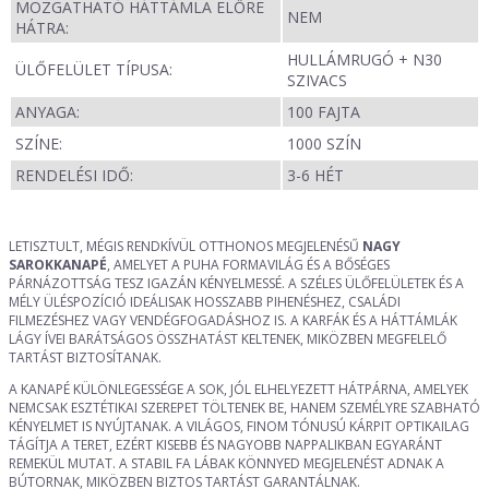
MOZGATHATÓ HÁTTÁMLA ELŐRE
NEM
HÁTRA:
HULLÁMRUGÓ + N30
ÜLŐFELÜLET TÍPUSA:
SZIVACS
ANYAGA:
100 FAJTA
SZÍNE:
1000 SZÍN
RENDELÉSI IDŐ:
3-6 HÉT
LETISZTULT, MÉGIS RENDKÍVÜL OTTHONOS MEGJELENÉSŰ
NAGY
SAROKKANAPÉ
, AMELYET A PUHA FORMAVILÁG ÉS A BŐSÉGES
PÁRNÁZOTTSÁG TESZ IGAZÁN KÉNYELMESSÉ. A SZÉLES ÜLŐFELÜLETEK ÉS A
MÉLY ÜLÉSPOZÍCIÓ IDEÁLISAK HOSSZABB PIHENÉSHEZ, CSALÁDI
FILMEZÉSHEZ VAGY VENDÉGFOGADÁSHOZ IS. A KARFÁK ÉS A HÁTTÁMLÁK
LÁGY ÍVEI BARÁTSÁGOS ÖSSZHATÁST KELTENEK, MIKÖZBEN MEGFELELŐ
TARTÁST BIZTOSÍTANAK.
A KANAPÉ KÜLÖNLEGESSÉGE A SOK, JÓL ELHELYEZETT HÁTPÁRNA, AMELYEK
NEMCSAK ESZTÉTIKAI SZEREPET TÖLTENEK BE, HANEM SZEMÉLYRE SZABHATÓ
KÉNYELMET IS NYÚJTANAK. A VILÁGOS, FINOM TÓNUSÚ KÁRPIT OPTIKAILAG
TÁGÍTJA A TERET, EZÉRT KISEBB ÉS NAGYOBB NAPPALIKBAN EGYARÁNT
REMEKÜL MUTAT. A STABIL FA LÁBAK KÖNNYED MEGJELENÉST ADNAK A
BÚTORNAK, MIKÖZBEN BIZTOS TARTÁST GARANTÁLNAK.