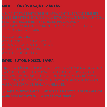
MIÉRT ELŐNYÖS A SAJÁT GYÁRTÁS?
A SAJÁT GYÁRTÁS LEHETŐSÉGET AD ARRA, HOGY BÚTORAINK
TELJESEN
EGYEDI MÉRETBEN
, SZABADON VÁLASZTHATÓ KIALAKÍTÁSSAL, ANYAGGAL
ÉS SZÍNNEL KÉSZÜLJENEK. NEM SABLONMEGOLDÁSOKBAN
GONDOLKODUNK, HANEM MINDEN BÚTORT AZ ADOTT TÉRHEZ ÉS
ÉLETSTÍLUSHOZ IGAZÍTUNK.
✔ EGYEDI MÉRETEZÉS
✔ SZÉLES ANYAG- ÉS SZÍNVÁLASZTÉK
✔ RUGALMAS GYÁRTÁSI LEHETŐSÉGEK
✔ KÖZVETLEN GYÁRTÓI ÁRAK
✔ MEGBÍZHATÓ MINŐSÉG
EGYEDI BÚTOR, HOSSZÚ TÁVRA
SAJÁT GYÁRTÁSÚ TERMÉKEINK CÉLJA, HOGY HOSSZÚ ÉVEKEN ÁT KÉNYELMES,
ESZTÉTIKUS ÉS MEGBÍZHATÓ RÉSZEI LEGYENEK AZ OTTHONOKNAK. A
GONDOS TERVEZÉS ÉS KIVITELEZÉS EREDMÉNYEKÉNT OLYAN BÚTOROK
KÉSZÜLNEK, AMELYEK NEMCSAK JÓL MUTATNAK, HANEM A MINDENNAPI
HASZNÁLAT SORÁN IS MEGÁLLJÁK A HELYÜKET.
👉
SAJÁT GYÁRTÁSÚ, ÁLTALUNK FORGALMAZOTT BÚTOROK – AMIKOR
A MINŐSÉG KÖZVETLENÜL A GYÁRTÓTÓL ÉRKEZIK.