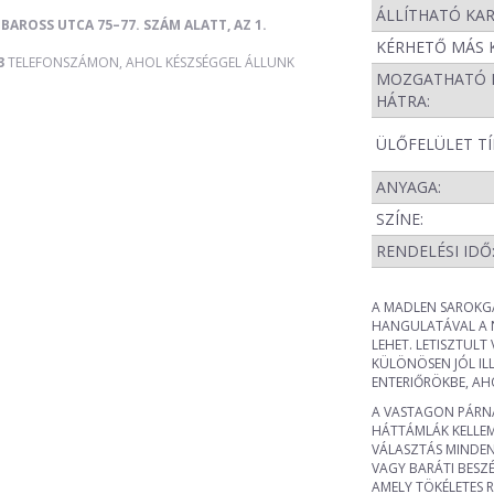
ÁLLÍTHATÓ KA
BAROSS UTCA 75–77. SZÁM ALATT, AZ 1.
KÉRHETŐ MÁS 
3
TELEFONSZÁMON, AHOL KÉSZSÉGGEL ÁLLUNK
MOZGATHATÓ 
HÁTRA:
ÜLŐFELÜLET TÍ
ANYAGA:
SZÍNE:
RENDELÉSI IDŐ
A MADLEN SAROKGA
HANGULATÁVAL A 
LEHET. LETISZTULT
KÜLÖNÖSEN JÓL IL
ENTERIŐRÖKBE, AHO
A VASTAGON PÁRNÁ
HÁTTÁMLÁK KELLEM
VÁLASZTÁS MINDEN
VAGY BARÁTI BESZÉ
AMELY TÖKÉLETES R