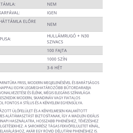
RTÁMLA:
NEM
KARFÁVAL:
IGEN
HÁTTÁMLA ELŐRE
NEM
HULLÁMRUGÓ + N30
PUSA:
SZIVACS
100 FAJTA
1000 SZÍN
:
3-6 HÉT
RNITÚRA FRISS, MODERN MEGJELENÉSÉVEL ÉS BARÁTSÁGOS
NAPPALI EGYIK LEGMEGHATÁROZÓBB BÚTORDARABJA
 VONALVEZETÉSE ÉS ÉLÉNK, MÉGIS ELEGÁNS SZÍNVILÁGA
LESZKEDIK MODERN, SKANDINÁV VAGY FIATALOS
L FONTOS A STÍLUS ÉS A KÉNYELEM EGYENSÚLYA.
ZOTT ÜLŐFELÜLET ÉS A KÉNYELMESEN KIALAKÍTOTT
ES ALÁTÁMASZTÁST BIZTOSÍTANAK, ÍGY A MADLEN IDEÁLIS
NAPI HASZNÁLATRA, HOSSZABB PIHENÉSHEZ, TÉVÉZÉSHEZ
LGETÉSEKHEZ. A SAROKRÉSZ TÁGAS FEKVŐFELÜLETET KÍNÁL,
ELAXÁLÁSHOZ, AKÁR EGY RÖVID DÉLUTÁNI PIHENÉSHEZ IS.