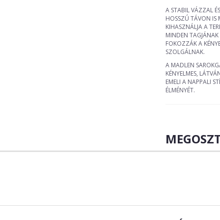
A STABIL VÁZZAL 
HOSSZÚ TÁVON IS 
KIHASZNÁLJA A TE
MINDEN TAGJÁNAK 
FOKOZZÁK A KÉNYE
SZOLGÁLNAK.
A MADLEN SAROKGA
KÉNYELMES, LÁTVÁ
EMELI A NAPPALI S
ÉLMÉNYÉT.
MEGOSZT