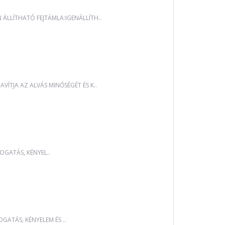
LLÍTHATÓ FEJTÁMLA:IGENÁLLÍTH..
ÍTJA AZ ALVÁS MINŐSÉGÉT ÉS K..
OGATÁS, KÉNYEL..
GATÁS, KÉNYELEM ÉS ..