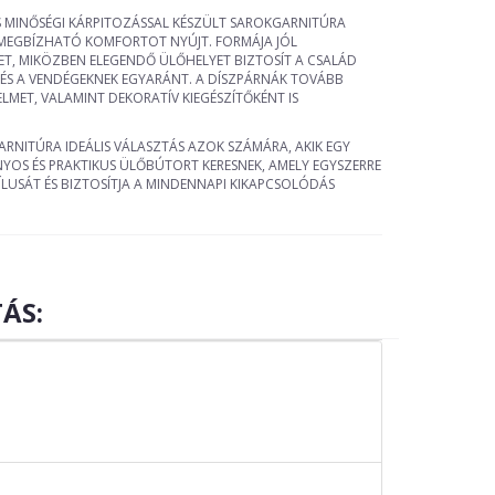
ÉS MINŐSÉGI KÁRPITOZÁSSAL KÉSZÜLT SAROKGARNITÚRA
MEGBÍZHATÓ KOMFORTOT NYÚJT. FORMÁJA JÓL
RET, MIKÖZBEN ELEGENDŐ ÜLŐHELYET BIZTOSÍT A CSALÁD
ÉS A VENDÉGEKNEK EGYARÁNT. A DÍSZPÁRNÁK TOVÁBB
LMET, VALAMINT DEKORATÍV KIEGÉSZÍTŐKÉNT IS
RNITÚRA IDEÁLIS VÁLASZTÁS AZOK SZÁMÁRA, AKIK EGY
NYOS ÉS PRAKTIKUS ÜLŐBÚTORT KERESNEK, AMELY EGYSZERRE
TÍLUSÁT ÉS BIZTOSÍTJA A MINDENNAPI KIKAPCSOLÓDÁS
ÁS: