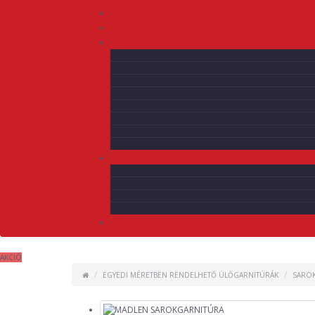
AKCIÓ
EGYEDI MÉRETBEN RENDELHETŐ ÜLŐGARNITÚRÁK
SARO