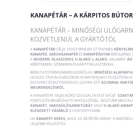
KANAPÉTÁR – A KÁRPITOS BÚTO
KANAPÉTÁR – MINŐSÉGI ÜLŐGARN
KÖZVETLENÜL A GYÁRTÓTÓL
A
KANAPÉTÁR
CÉLJA, HOGY MINDEN OTTHONBA
KÉNYELME
KANAPÉK
,
SAROKKANAPÉK
ÉS
KANAPÉÁGYAK
KERÜLJENEK
A
MODERN
,
KLASSZIKUS
,
U ALAKÚ
,
L ALAKÚ
, VALAMINT
ÁG
MÉRETEKBEN, SZÍNEKBEN ÉS KÁRPITVÁLASZTÉKKAL.
BEMUTATÓTERMÜNKBEN KIZÁRÓLAG
MINŐSÉGI ALAPANY
HOSSZÚ TÁVON IS MEGŐRZIK KOMFORTJUKAT ÉS ESZTÉTIKUS 
EGYSZERŰ ÉS BIZTONSÁGOS, LEGYEN SZÓ
AZONNAL RAKTÁ
MEGRENDELÉSRŐL
.
A KANAPÉTÁR TELJES KÖRŰ SZOLGÁLTATÁST NYÚJT:
SZAKTA
PONTOS ÉS MEGBÍZHATÓ KIVITELEZÉSSEL. SEGÍTÜNK MEGTAL
KANAPÉT
,
SAROKÜLŐGARNITÚRÁT
VAGY
U-ALAKÚ KANAP
ELÉGEDETT VÁSÁRLÓ
A LEGFONTOSABB.
HA
KANAPÉT KERES
, AHOL AZ ÁR-ÉRTÉK ARÁNY, A MINŐSÉG
LEGJOBB VÁLASZTÁS.