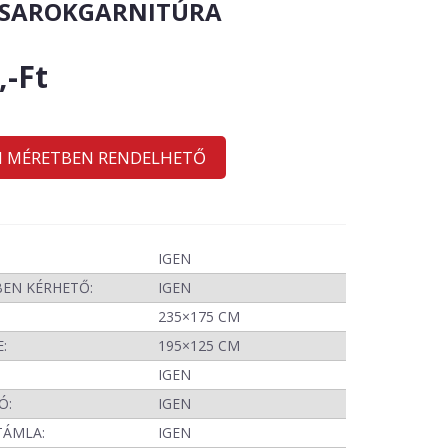
SAROKGARNITÚRA
,-Ft
I MÉRETBEN RENDELHETŐ
IGEN
BEN KÉRHETŐ:
IGEN
235×175 CM
:
195×125 CM
IGEN
Ó:
IGEN
TÁMLA:
IGEN