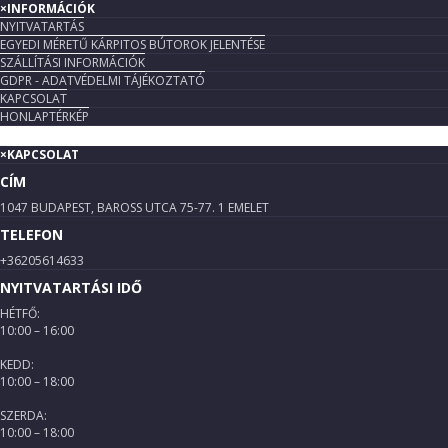
×
INFORMÁCIÓK
NYITVATARTÁS
EGYEDI MÉRETŰ KÁRPITOS BÚTOROK JELENTÉSE
SZÁLLÍTÁSI INFORMÁCIÓK
GDPR - ADATVÉDELMI TÁJÉKOZTATÓ
KAPCSOLAT
HONLAPTÉRKÉP
×
KAPCSOLAT
CÍM
1047 BUDAPEST, BAROSS UTCA 75-77. 1 EMELET
TELEFON
+36205614633
NYITVATARTÁSI IDŐ
HÉTFŐ:
10:00 – 16:00
KEDD:
10:00 – 18:00
SZERDA:
10:00 – 18:00