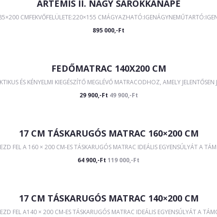
ARTEMIS II. NAGY SAROKKANAPÉ
285×200 CMFEKVŐFELÜLETE:220×155 CMÁGYAZHATÓ:IGENÁGYNEMŰTARTÓ:IGEN Á
895 000,-Ft
FEDŐMATRAC 140X200 CM
IKUS ÉS KÉNYELMI KIEGÉSZÍTŐ MEGLÉVŐ MATRACODHOZ, AMELY JELENTŐSEN JAV
29 900,-Ft
49 900,-Ft
17 CM TÁSKARUGÓS MATRAC 160×200 CM
EZD FEL A 160 × 200 CM-ES TÁSKARUGÓS MATRAC IDEÁLIS EGYENSÚLYÁT A TÁM
64 900,-Ft
119 000,-Ft
17 CM TÁSKARUGÓS MATRAC 140×200 CM
ZD FEL A140 × 200 CM-ES TÁSKARUGÓS MATRAC IDEÁLIS EGYENSÚLYÁT A TÁMO