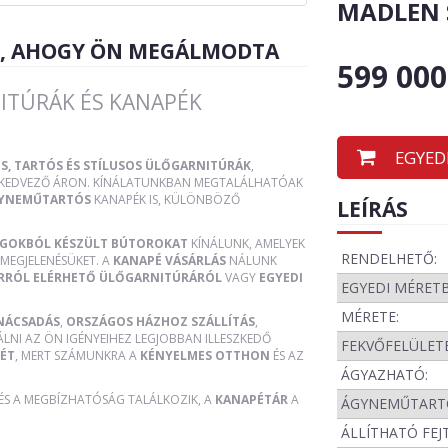
MADLEN 
R, AHOGY ÖN MEGÁLMODTA
599 000
ITÚRÁK ÉS KANAPÉK
EGYED
S, TARTÓS ÉS STÍLUSOS ÜLŐGARNITÚRÁK
,
, KEDVEZŐ ÁRON. KÍNÁLATUNKBAN MEGTALÁLHATÓAK
YNEMŰTARTÓS
KANAPÉK IS, KÜLÖNBÖZŐ
LEÍRÁS
AGOKBÓL KÉSZÜLT BÚTOROKAT
KÍNÁLUNK, AMELYEK
RENDELHETŐ:
MEGJELENÉSÜKET. A
KANAPÉ VÁSÁRLÁS
NÁLUNK
RRÓL ELÉRHETŐ ÜLŐGARNITÚRÁRÓL
VAGY
EGYEDI
EGYEDI MÉRET
MÉRETE:
NÁCSADÁS
,
ORSZÁGOS HÁZHOZ SZÁLLÍTÁS
,
ÁLNI AZ ÖN IGÉNYEIHEZ LEGJOBBAN ILLESZKEDŐ
FEKVŐFELÜLETE
ÉT
, MERT SZÁMUNKRA A
KÉNYELMES OTTHON
ÉS AZ
ÁGYAZHATÓ:
 ÉS A MEGBÍZHATÓSÁG TALÁLKOZIK, A
KANAPÉTÁR
A
ÁGYNEMŰTART
ÁLLÍTHATÓ FEJ