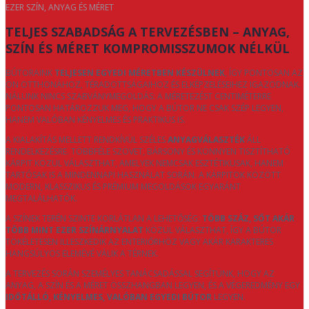
EZER SZÍN, ANYAG ÉS MÉRET
TELJES SZABADSÁG A TERVEZÉSBEN – ANYAG,
SZÍN ÉS MÉRET KOMPROMISSZUMOK NÉLKÜL
BÚTORAINK
TELJESEN EGYEDI MÉRETBEN KÉSZÜLNEK
, ÍGY PONTOSAN AZ
ÖN OTTHONÁHOZ, TÉRADOTTSÁGAIHOZ ÉS ELKÉPZELÉSEIHEZ IGAZODNAK.
NÁLUNK NINCS SZABVÁNYMEGOLDÁS: A MÉRETEZÉST CENTIMÉTERRE
PONTOSAN HATÁROZZUK MEG, HOGY A BÚTOR NE CSAK SZÉP LEGYEN,
HANEM VALÓBAN KÉNYELMES ÉS PRAKTIKUS IS.
A KIALAKÍTÁS MELLETT RENDKÍVÜL SZÉLES
ANYAGVÁLASZTÉK
ÁLL
RENDELKEZÉSRE. TÖBBFÉLE SZÖVET, BÁRSONY ÉS KÖNNYEN TISZTÍTHATÓ
KÁRPIT KÖZÜL VÁLASZTHAT, AMELYEK NEMCSAK ESZTÉTIKUSAK, HANEM
TARTÓSAK IS A MINDENNAPI HASZNÁLAT SORÁN. A KÁRPITOK KÖZÖTT
MODERN, KLASSZIKUS ÉS PRÉMIUM MEGOLDÁSOK EGYARÁNT
MEGTALÁLHATÓK.
A SZÍNEK TERÉN SZINTE KORLÁTLAN A LEHETŐSÉG:
TÖBB SZÁZ, SŐT AKÁR
TÖBB MINT EZER SZÍNÁRNYALAT
KÖZÜL VÁLASZTHAT, ÍGY A BÚTOR
TÖKÉLETESEN ILLESZKEDIK AZ ENTERIŐRHÖZ VAGY AKÁR KARAKTERES
HANGSÚLYOS ELEMÉVÉ VÁLIK A TÉRNEK.
A TERVEZÉS SORÁN SZEMÉLYES TANÁCSADÁSSAL SEGÍTÜNK, HOGY AZ
ANYAG, A SZÍN ÉS A MÉRET ÖSSZHANGBAN LEGYEN, ÉS A VÉGEREDMÉNY EGY
IDŐTÁLLÓ, KÉNYELMES, VALÓBAN EGYEDI BÚTOR
LEGYEN.