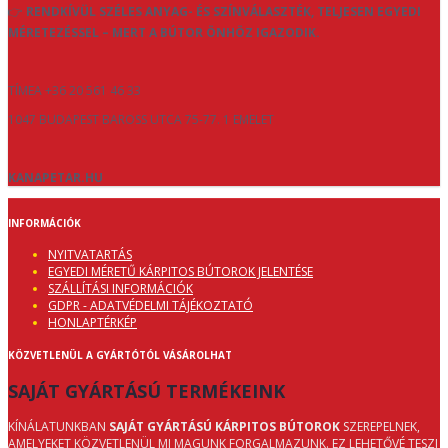
👉
RENDKÍVÜL SZÉLES ANYAG- ÉS SZÍNVÁLASZTÉK, TELJESEN EGYEDI
MÉRETEZÉSSEL – MERT A BÚTOR ÖNHÖZ IGAZODIK.
TÍMEA +36 20 561 46 33
1047 BUDAPEST BAROSS UTCA 75-77. 1 EMELET
KANAPETAR.HU
INFORMÁCIÓK
NYITVATARTÁS
EGYEDI MÉRETŰ KÁRPITOS BÚTOROK JELENTÉSE
SZÁLLÍTÁSI INFORMÁCIÓK
GDPR - ADATVÉDELMI TÁJÉKOZTATÓ
HONLAPTÉRKÉP
KÖZVETLENÜL A GYÁRTÓTÓL VÁSÁROLHAT
SAJÁT GYÁRTÁSÚ TERMÉKEINK
KÍNÁLATUNKBAN
SAJÁT GYÁRTÁSÚ KÁRPITOS BÚTOROK
SZEREPELNEK,
AMELYEKET KÖZVETLENÜL MI MAGUNK FORGALMAZUNK. EZ LEHETŐVÉ TESZI