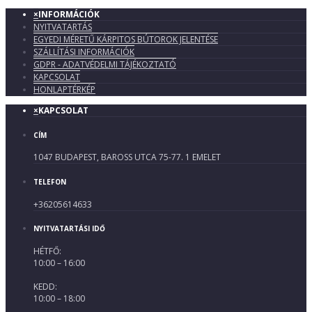
×
INFORMÁCIÓK
NYITVATARTÁS
EGYEDI MÉRETŰ KÁRPITOS BÚTOROK JELENTÉSE
SZÁLLÍTÁSI INFORMÁCIÓK
GDPR - ADATVÉDELMI TÁJÉKOZTATÓ
KAPCSOLAT
HONLAPTÉRKÉP
×
KAPCSOLAT
CÍM
1047 BUDAPEST, BAROSS UTCA 75-77. 1 EMELET
TELEFON
+36205614633
NYITVATARTÁSI IDŐ
HÉTFŐ:
10:00 – 16:00
KEDD:
10:00 – 18:00