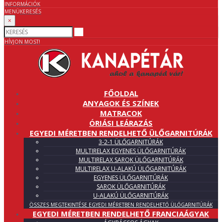
INFORMÁCIÓK
MENÜ
KERESÉS
×
HÍVJON MOST!
FŐOLDAL
ANYAGOK ÉS SZÍNEK
MATRACOK
ÓRIÁSI LEÁRAZÁS
EGYEDI MÉRETBEN RENDELHETŐ ÜLŐGARNITÚRÁK
3-2-1 ÜLŐGARNITÚRÁK
MULTIRELAX EGYENES ÜLŐGARNITÚRÁK
MULTIRELAX SAROK ÜLŐGARNITÚRÁK
MULTIRELAX U-ALAKÚ ÜLŐGARNITÚRÁK
EGYENES ÜLŐGARNITÚRÁK
SAROK ÜLŐGARNITÚRÁK
U-ALAKÚ ÜLŐGARNITÚRÁK
ÖSSZES MEGTEKINTÉSE EGYEDI MÉRETBEN RENDELHETŐ ÜLŐGARNITÚRÁK
EGYEDI MÉRETBEN RENDELHETŐ FRANCIAÁGYAK