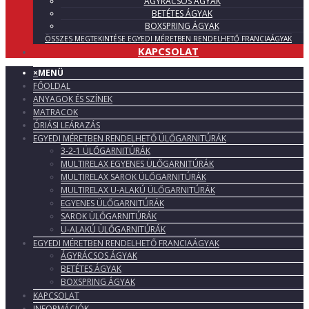
ÁGYRÁCSOS ÁGYAK
BETÉTES ÁGYAK
BOXSPRING ÁGYAK
ÖSSZES MEGTEKINTÉSE EGYEDI MÉRETBEN RENDELHETŐ FRANCIAÁGYAK
KAPCSOLAT
×
MENÜ
FŐOLDAL
ANYAGOK ÉS SZÍNEK
MATRACOK
ÓRIÁSI LEÁRAZÁS
EGYEDI MÉRETBEN RENDELHETŐ ÜLŐGARNITÚRÁK
3-2-1 ÜLŐGARNITÚRÁK
MULTIRELAX EGYENES ÜLŐGARNITÚRÁK
MULTIRELAX SAROK ÜLŐGARNITÚRÁK
MULTIRELAX U-ALAKÚ ÜLŐGARNITÚRÁK
EGYENES ÜLŐGARNITÚRÁK
SAROK ÜLŐGARNITÚRÁK
U-ALAKÚ ÜLŐGARNITÚRÁK
EGYEDI MÉRETBEN RENDELHETŐ FRANCIAÁGYAK
ÁGYRÁCSOS ÁGYAK
BETÉTES ÁGYAK
BOXSPRING ÁGYAK
KAPCSOLAT
INFORMÁCIÓK