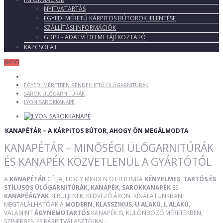
NYITVATARTÁS
EGYEDI MÉRETŰ KÁRPITOS BÚTOROK JELENTÉSE
SZÁLLÍTÁSI INFORMÁCIÓK
GDPR - ADATVÉDELMI TÁJÉKOZTATÓ
KAPCSOLAT
AKCIÓ
EGYEDI MÉRETBEN RENDELHETŐ ÜLŐGARNITÚRÁK
SAROK ÜLŐGARNITÚRÁK
LYON SAROKKANAPÉ
KANAPÉTÁR – A KÁRPITOS BÚTOR, AHOGY ÖN MEGÁLMODTA
KANAPÉTÁR – MINŐSÉGI ÜLŐGARNITÚRÁK
ÉS KANAPÉK KÖZVETLENÜL A GYÁRTÓTÓL
A
KANAPÉTÁR
CÉLJA, HOGY MINDEN OTTHONBA
KÉNYELMES, TARTÓS ÉS
STÍLUSOS ÜLŐGARNITÚRÁK
,
KANAPÉK
,
SAROKKANAPÉK
ÉS
KANAPÉÁGYAK
KERÜLJENEK, KEDVEZŐ ÁRON. KÍNÁLATUNKBAN
MEGTALÁLHATÓAK A
MODERN
,
KLASSZIKUS
,
U ALAKÚ
,
L ALAKÚ
,
VALAMINT
ÁGYNEMŰTARTÓS
KANAPÉK IS, KÜLÖNBÖZŐ MÉRETEKBEN,
SZÍNEKBEN ÉS KÁRPITVÁLASZTÉKKAL.