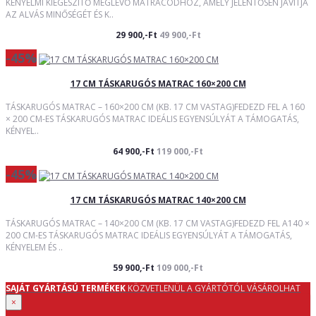
KÉNYELMI KIEGÉSZÍTŐ MEGLÉVŐ MATRACODHOZ, AMELY JELENTŐSEN JAVÍTJA
AZ ALVÁS MINŐSÉGÉT ÉS K..
29 900,-Ft
49 900,-Ft
-45%
17 CM TÁSKARUGÓS MATRAC 160×200 CM
TÁSKARUGÓS MATRAC – 160×200 CM (KB. 17 CM VASTAG)FEDEZD FEL A 160
× 200 CM-ES TÁSKARUGÓS MATRAC IDEÁLIS EGYENSÚLYÁT A TÁMOGATÁS,
KÉNYEL..
64 900,-Ft
119 000,-Ft
-45%
17 CM TÁSKARUGÓS MATRAC 140×200 CM
TÁSKARUGÓS MATRAC – 140×200 CM (KB. 17 CM VASTAG)FEDEZD FEL A140 ×
200 CM-ES TÁSKARUGÓS MATRAC IDEÁLIS EGYENSÚLYÁT A TÁMOGATÁS,
KÉNYELEM ÉS ..
59 900,-Ft
109 000,-Ft
SAJÁT GYÁRTÁSÚ TERMÉKEK
KÖZVETLENÜL A GYÁRTÓTÓL VÁSÁROLHAT
×