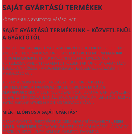
SAJÁT GYÁRTÁSÚ TERMÉKEK
KÖZVETLENÜL A GYÁRTÓTÓL VÁSÁROLHAT
SAJÁT GYÁRTÁSÚ TERMÉKEINK – KÖZVETLENÜL
A GYÁRTÓTÓL
KÍNÁLATUNKBAN
SAJÁT GYÁRTÁSÚ KÁRPITOS BÚTOROK
SZEREPELNEK,
AMELYEKET NEMCSAK KÉSZÍTÜNK, HANEM
KÖZVETLENÜL MI MAGUNK
FORGALMAZUNK IS
. ENNEK KÖSZÖNHETŐEN A TERVEZÉSTŐL A
KIVITELEZÉSIG MINDEN FOLYAMATOT KÉZBEN TARTUNK, ÍGY GARANTÁLNI
TUDJUK A MINŐSÉGET, A RUGALMASSÁGOT ÉS A SZEMÉLYRE SZABOTT
MEGOLDÁSOKAT.
A GYÁRTÁS SORÁN NAGY HANGSÚLYT FEKTETÜNK A
PRECÍZ
KIVITELEZÉSRE
, A
TARTÓS SZERKEZETEKRE
ÉS A
MINŐSÉGI
ALAPANYAGOKRA
. MIVEL NINCS KÖZVETÍTŐ A FOLYAMATBAN, ÜGYFELEINK
KÖZVETLEN KAPCSOLATBAN ÁLLNAK A GYÁRTÓVAL, AMI LEHETŐVÉ TESZI AZ
EGYEDI IGÉNYEK GYORS ÉS PONTOS MEGVALÓSÍTÁSÁT.
MIÉRT ELŐNYÖS A SAJÁT GYÁRTÁS?
A SAJÁT GYÁRTÁS LEHETŐSÉGET AD ARRA, HOGY BÚTORAINK
TELJESEN
EGYEDI MÉRETBEN
, SZABADON VÁLASZTHATÓ KIALAKÍTÁSSAL, ANYAGGAL
ÉS SZÍNNEL KÉSZÜLJENEK. NEM SABLONMEGOLDÁSOKBAN