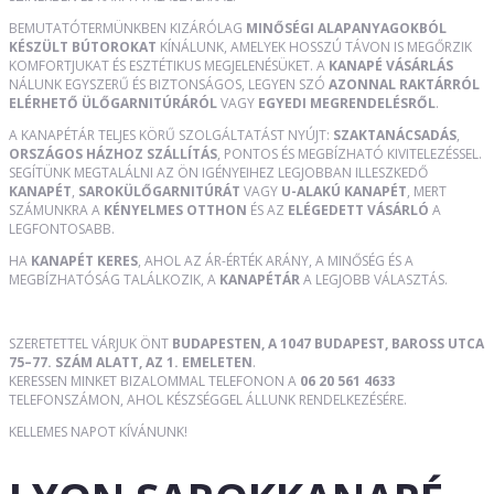
BEMUTATÓTERMÜNKBEN KIZÁRÓLAG
MINŐSÉGI ALAPANYAGOKBÓL
KÉSZÜLT BÚTOROKAT
KÍNÁLUNK, AMELYEK HOSSZÚ TÁVON IS MEGŐRZIK
KOMFORTJUKAT ÉS ESZTÉTIKUS MEGJELENÉSÜKET. A
KANAPÉ VÁSÁRLÁS
NÁLUNK EGYSZERŰ ÉS BIZTONSÁGOS, LEGYEN SZÓ
AZONNAL RAKTÁRRÓL
ELÉRHETŐ ÜLŐGARNITÚRÁRÓL
VAGY
EGYEDI MEGRENDELÉSRŐL
.
A KANAPÉTÁR TELJES KÖRŰ SZOLGÁLTATÁST NYÚJT:
SZAKTANÁCSADÁS
,
ORSZÁGOS HÁZHOZ SZÁLLÍTÁS
, PONTOS ÉS MEGBÍZHATÓ KIVITELEZÉSSEL.
SEGÍTÜNK MEGTALÁLNI AZ ÖN IGÉNYEIHEZ LEGJOBBAN ILLESZKEDŐ
KANAPÉT
,
SAROKÜLŐGARNITÚRÁT
VAGY
U-ALAKÚ KANAPÉT
, MERT
SZÁMUNKRA A
KÉNYELMES OTTHON
ÉS AZ
ELÉGEDETT VÁSÁRLÓ
A
LEGFONTOSABB.
HA
KANAPÉT KERES
, AHOL AZ ÁR-ÉRTÉK ARÁNY, A MINŐSÉG ÉS A
MEGBÍZHATÓSÁG TALÁLKOZIK, A
KANAPÉTÁR
A LEGJOBB VÁLASZTÁS.
SZERETETTEL VÁRJUK ÖNT
BUDAPESTEN, A 1047 BUDAPEST, BAROSS UTCA
75–77. SZÁM ALATT, AZ 1. EMELETEN
.
KERESSEN MINKET BIZALOMMAL TELEFONON A
06 20 561 4633
TELEFONSZÁMON, AHOL KÉSZSÉGGEL ÁLLUNK RENDELKEZÉSÉRE.
KELLEMES NAPOT KÍVÁNUNK!