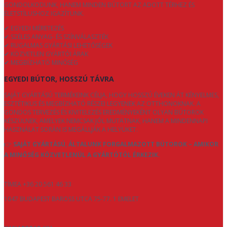
GONDOLKODUNK, HANEM MINDEN BÚTORT AZ ADOTT TÉRHEZ ÉS
ÉLETSTÍLUSHOZ IGAZÍTUNK.
✔ EGYEDI MÉRETEZÉS
✔ SZÉLES ANYAG- ÉS SZÍNVÁLASZTÉK
✔ RUGALMAS GYÁRTÁSI LEHETŐSÉGEK
✔ KÖZVETLEN GYÁRTÓI ÁRAK
✔ MEGBÍZHATÓ MINŐSÉG
EGYEDI BÚTOR, HOSSZÚ TÁVRA
SAJÁT GYÁRTÁSÚ TERMÉKEINK CÉLJA, HOGY HOSSZÚ ÉVEKEN ÁT KÉNYELMES,
ESZTÉTIKUS ÉS MEGBÍZHATÓ RÉSZEI LEGYENEK AZ OTTHONOKNAK. A
GONDOS TERVEZÉS ÉS KIVITELEZÉS EREDMÉNYEKÉNT OLYAN BÚTOROK
KÉSZÜLNEK, AMELYEK NEMCSAK JÓL MUTATNAK, HANEM A MINDENNAPI
HASZNÁLAT SORÁN IS MEGÁLLJÁK A HELYÜKET.
👉
SAJÁT GYÁRTÁSÚ, ÁLTALUNK FORGALMAZOTT BÚTOROK – AMIKOR
A MINŐSÉG KÖZVETLENÜL A GYÁRTÓTÓL ÉRKEZIK.
TÍMEA +36 20 561 46 33
1047 BUDAPEST BAROSS UTCA 75-77. 1 EMELET