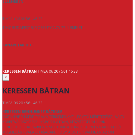
ELLENÉBEN
.
TÍMEA +36 20 561 46 33
1047 BUDAPEST BAROSS UTCA 75-77. 1 EMELET
KANAPETAR.HU
KERESSEN BÁTRAN
TIMEA 06 20 / 561 46 33
×
KERESSEN BÁTRAN
TIMEA 06 20 / 561 46 33
KERESSEN BENNÜNKET BÁTRAN!
AMENNYIBEN KÉRDÉSE VAN TERMÉKEINKKEL, EGYEDI MÉRETEZÉSSEL VAGY
KÁRPITVÁLASZTÁSSAL KAPCSOLATBAN, KÉSZSÉGGEL ÁLLUNK
RENDELKEZÉSÉRE. SZÍVESEN SEGÍTÜNK A TERVEZÉSBEN ÉS A MEGFELELŐ
MEGOLDÁS KIVÁLASZTÁSÁBAN, HOGY A BÚTOR VALÓBAN AZ ÖN