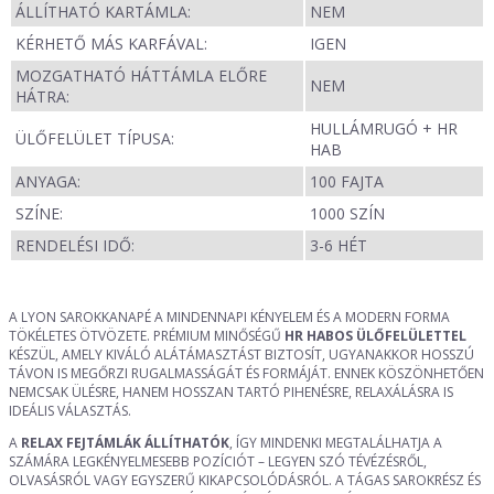
ÁLLÍTHATÓ KARTÁMLA:
NEM
KÉRHETŐ MÁS KARFÁVAL:
IGEN
MOZGATHATÓ HÁTTÁMLA ELŐRE
NEM
HÁTRA:
HULLÁMRUGÓ + HR
ÜLŐFELÜLET TÍPUSA:
HAB
ANYAGA:
100 FAJTA
SZÍNE:
1000 SZÍN
RENDELÉSI IDŐ:
3-6 HÉT
A LYON SAROKKANAPÉ A MINDENNAPI KÉNYELEM ÉS A MODERN FORMA
TÖKÉLETES ÖTVÖZETE. PRÉMIUM MINŐSÉGŰ
HR HABOS ÜLŐFELÜLETTEL
KÉSZÜL, AMELY KIVÁLÓ ALÁTÁMASZTÁST BIZTOSÍT, UGYANAKKOR HOSSZÚ
TÁVON IS MEGŐRZI RUGALMASSÁGÁT ÉS FORMÁJÁT. ENNEK KÖSZÖNHETŐEN
NEMCSAK ÜLÉSRE, HANEM HOSSZAN TARTÓ PIHENÉSRE, RELAXÁLÁSRA IS
IDEÁLIS VÁLASZTÁS.
A
RELAX FEJTÁMLÁK ÁLLÍTHATÓK
, ÍGY MINDENKI MEGTALÁLHATJA A
SZÁMÁRA LEGKÉNYELMESEBB POZÍCIÓT – LEGYEN SZÓ TÉVÉZÉSRŐL,
OLVASÁSRÓL VAGY EGYSZERŰ KIKAPCSOLÓDÁSRÓL. A TÁGAS SAROKRÉSZ ÉS