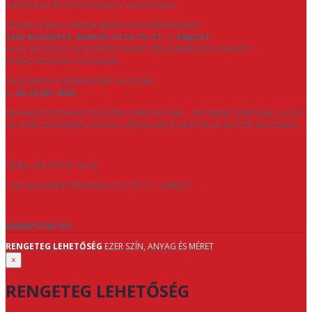
IGÉNYEIHEZ ÉS OTTHONÁHOZ IGAZODJON.
SZEMÉLYESEN IS VÁRJUK BEMUTATÓTERMÜNKBEN:
1047 BUDAPEST, BAROSS UTCA 75–77., 1. EMELET
,
AHOL ELŐZETES EGYEZTETÉST KÖVETŐEN SZEMÉLYRE SZABOTT
TANÁCSADÁSSAL FOGADJUK.
TELEFONON IS ELÉRHETŐEK VAGYUNK:
📞
06 20 561 4633
NE HABOZZON KAPCSOLATBA LÉPNI VELÜNK – ÖRÖMMEL SEGÍTÜNK, HOGY
AZ ELKÉPZELÉSEKBŐL VALÓDI, KÉNYELMES ÉS IDŐTÁLLÓ BÚTOR SZÜLESSEN.
TÍMEA +36 20 561 46 33
1047 BUDAPEST BAROSS UTCA 75-77. 1 EMELET
KANAPETAR.HU
RENGETEG LEHETŐSÉG
EZER SZÍN, ANYAG ÉS MÉRET
×
RENGETEG LEHETŐSÉG