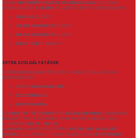
VIDÉKRE
KEDVEZMÉNYES ÁRON, KÖRSZÁLLÍTÁSSAL
SZÁLLÍTUNK
(KISZÁLLÍTÁSI IDŐ:
2–10 NAP
), AZ ÜZLETTŐL MÉRT TÁVOLSÁG ALAPJÁN:
100 KM-IG:
32.000 FT
100–199 KM KÖZÖTT:
39.000 FT
200–249 KM KÖZÖTT:
43.000 FT
250 KM FELETT:
48.000 FT
EXTRA SZOLGÁLTATÁSOK
TÉRÍTÉS ELLENÉBEN LEHETŐSÉG VAN AZ ALÁBBI SZOLGÁLTATÁSOK
IGÉNYBEVÉTELÉRE:
A BÚTOR
KICSOMAGOLÁSA
,
ÖSSZESZERELÉSE
,
HELYÉRE RAKÁSA
.
AZ
EMELETRE TÖRTÉNŐ FELVITEL KÜLÖN DÍJKÖTELES
, AMENNYIBEN
NINCS LIFT, VAGY A BÚTOR NEM FÉR BE A LIFTBE. ENNEK KÖLTSÉGE
ÁLTALÁBAN
2.000 FT / EMELET
.
AMENNYIBEN A BÚTOR FELJUTTATÁSA
KÜLÖNLEGES MEGOLDÁST
IGÉNYEL
, SZÁLLÍTÓINK AZT IS MEG TUDJÁK OLDANI
EGYEDI DÍJAZÁS