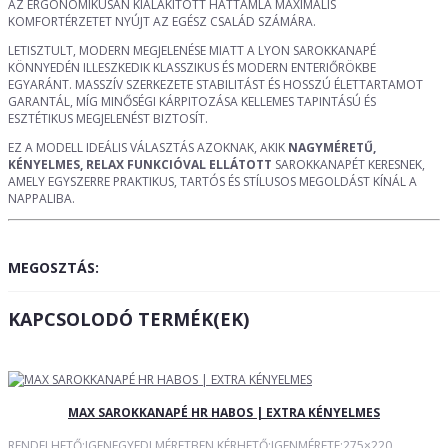
AZ ERGONOMIKUSAN KIALAKÍTOTT HÁTTÁMLA MAXIMÁLIS
KOMFORTÉRZETET NYÚJT AZ EGÉSZ CSALÁD SZÁMÁRA.
LETISZTULT, MODERN MEGJELENÉSE MIATT A LYON SAROKKANAPÉ
KÖNNYEDÉN ILLESZKEDIK KLASSZIKUS ÉS MODERN ENTERIŐRÖKBE
EGYARÁNT. MASSZÍV SZERKEZETE STABILITÁST ÉS HOSSZÚ ÉLETTARTAMOT
GARANTÁL, MÍG MINŐSÉGI KÁRPITOZÁSA KELLEMES TAPINTÁSÚ ÉS
ESZTÉTIKUS MEGJELENÉST BIZTOSÍT.
EZ A MODELL IDEÁLIS VÁLASZTÁS AZOKNAK, AKIK
NAGYMÉRETŰ,
KÉNYELMES, RELAX FUNKCIÓVAL ELLÁTOTT
SAROKKANAPÉT KERESNEK,
AMELY EGYSZERRE PRAKTIKUS, TARTÓS ÉS STÍLUSOS MEGOLDÁST KÍNÁL A
NAPPALIBA.
MEGOSZTÁS:
KAPCSOLODÓ TERMÉK(EK)
MAX SAROKKANAPÉ HR HABOS | EXTRA KÉNYELMES
RENDELHETŐ:IGENEGYEDI MÉRETBEN KÉRHETŐ:IGENMÉRETE:275×220