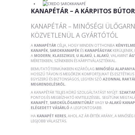
KANAPÉTÁR – A KÁRPITOS BÚTO
KANAPÉTÁR – MINŐSÉGI ÜLŐGARN
KÖZVETLENÜL A GYÁRTÓTÓL
A
KANAPÉTÁR
CÉLJA, HOGY MINDEN OTTHONBA
KÉNYELME
KANAPÉK
,
SAROKKANAPÉK
ÉS
KANAPÉÁGYAK
KERÜLJENEK
A
MODERN
,
KLASSZIKUS
,
U ALAKÚ
,
L ALAKÚ
, VALAMINT
ÁG
MÉRETEKBEN, SZÍNEKBEN ÉS KÁRPITVÁLASZTÉKKAL.
BEMUTATÓTERMÜNKBEN KIZÁRÓLAG
MINŐSÉGI ALAPANY
HOSSZÚ TÁVON IS MEGŐRZIK KOMFORTJUKAT ÉS ESZTÉTIKUS 
EGYSZERŰ ÉS BIZTONSÁGOS, LEGYEN SZÓ
AZONNAL RAKTÁ
MEGRENDELÉSRŐL
.
A KANAPÉTÁR TELJES KÖRŰ SZOLGÁLTATÁST NYÚJT:
SZAKTA
PONTOS ÉS MEGBÍZHATÓ KIVITELEZÉSSEL. SEGÍTÜNK MEGTAL
KANAPÉT
,
SAROKÜLŐGARNITÚRÁT
VAGY
U-ALAKÚ KANAP
ELÉGEDETT VÁSÁRLÓ
A LEGFONTOSABB.
HA
KANAPÉT KERES
, AHOL AZ ÁR-ÉRTÉK ARÁNY, A MINŐSÉG
LEGJOBB VÁLASZTÁS.