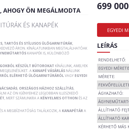
699 000
R, AHOGY ÖN MEGÁLMODTA
ITÚRÁK ÉS KANAPÉK
EGYEDI 
S, TARTÓS ÉS STÍLUSOS ÜLŐGARNITÚRÁK
,
LEÍRÁS
, KEDVEZŐ ÁRON. KÍNÁLATUNKBAN MEGTALÁLHATÓAK
YNEMŰTARTÓS
KANAPÉK IS, KÜLÖNBÖZŐ
RENDELHETŐ:
AGOKBÓL KÉSZÜLT BÚTOROKAT
KÍNÁLUNK, AMELYEK
EGYEDI MÉRET
MEGJELENÉSÜKET. A
KANAPÉ VÁSÁRLÁS
NÁLUNK
RRÓL ELÉRHETŐ ÜLŐGARNITÚRÁRÓL
VAGY
EGYEDI
MÉRETE:
FEKVŐFELÜLETE
NÁCSADÁS
,
ORSZÁGOS HÁZHOZ SZÁLLÍTÁS
,
ÁGYAZHATÓ:
ÁLNI AZ ÖN IGÉNYEIHEZ LEGJOBBAN ILLESZKEDŐ
ÉT
, MERT SZÁMUNKRA A
KÉNYELMES OTTHON
ÉS AZ
ÁGYNEMŰTART
ÁLLÍTHATÓ FEJ
 ÉS A MEGBÍZHATÓSÁG TALÁLKOZIK, A
KANAPÉTÁR
A
ÁLLÍTHATÓ KA
KÉRHETŐ MÁS 