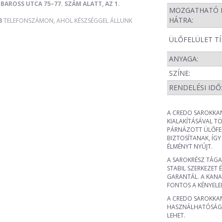
BAROSS UTCA 75–77. SZÁM ALATT, AZ 1.
MOZGATHATÓ 
HÁTRA:
3
TELEFONSZÁMON, AHOL KÉSZSÉGGEL ÁLLUNK
ÜLŐFELÜLET TÍ
ANYAGA:
SZÍNE:
RENDELÉSI IDŐ
A CREDO SAROKKAN
KIALAKÍTÁSÁVAL T
PÁRNÁZOTT ÜLŐFEL
BIZTOSÍTANAK, ÍG
ÉLMÉNYT NYÚJT.
A SAROKRÉSZ TÁGAS
STABIL SZERKEZET
GARANTÁL. A KANA
FONTOS A KÉNYELEM
A CREDO SAROKKAN
HASZNÁLHATÓSÁGO
LEHET.