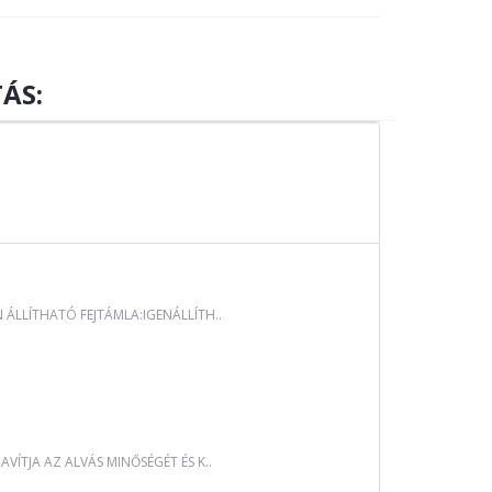
ÁS:
LLÍTHATÓ FEJTÁMLA:IGENÁLLÍTH..
ÍTJA AZ ALVÁS MINŐSÉGÉT ÉS K..