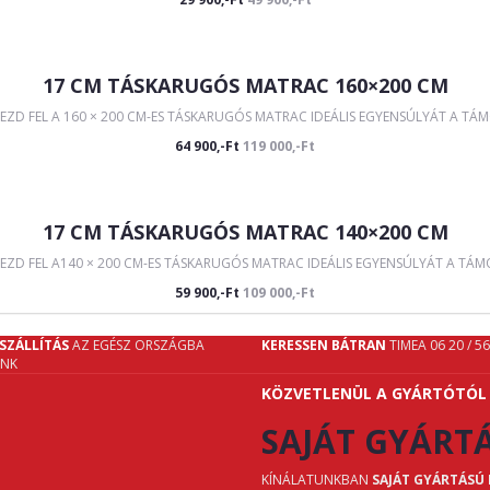
17 CM TÁSKARUGÓS MATRAC 160×200 CM
EZD FEL A 160 × 200 CM-ES TÁSKARUGÓS MATRAC IDEÁLIS EGYENSÚLYÁT A TÁM
64 900,-Ft
119 000,-Ft
17 CM TÁSKARUGÓS MATRAC 140×200 CM
ZD FEL A140 × 200 CM-ES TÁSKARUGÓS MATRAC IDEÁLIS EGYENSÚLYÁT A TÁMO
59 900,-Ft
109 000,-Ft
SZÁLLÍTÁS
AZ EGÉSZ ORSZÁGBA
KERESSEN BÁTRAN
TIMEA 06 20 / 5
UNK
KÖZVETLENÜL A GYÁRTÓTÓL
SAJÁT GYÁRT
KÍNÁLATUNKBAN
SAJÁT GYÁRTÁSÚ