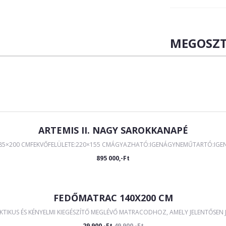
MEGOSZT
ARTEMIS II. NAGY SAROKKANAPÉ
285×200 CMFEKVŐFELÜLETE:220×155 CMÁGYAZHATÓ:IGENÁGYNEMŰTARTÓ:IGEN Á
895 000,-Ft
FEDŐMATRAC 140X200 CM
IKUS ÉS KÉNYELMI KIEGÉSZÍTŐ MEGLÉVŐ MATRACODHOZ, AMELY JELENTŐSEN JAV
29 900,-Ft
49 900,-Ft