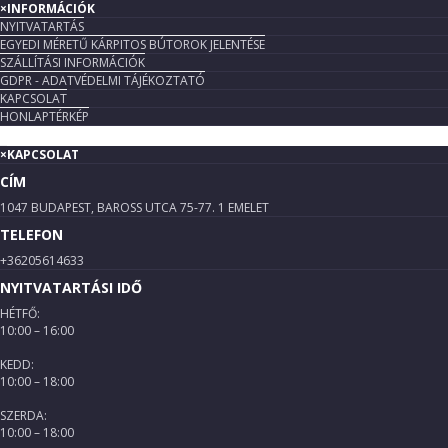
×
INFORMÁCIÓK
NYITVATARTÁS
EGYEDI MÉRETŰ KÁRPITOS BÚTOROK JELENTÉSE
SZÁLLÍTÁSI INFORMÁCIÓK
GDPR - ADATVÉDELMI TÁJÉKOZTATÓ
KAPCSOLAT
HONLAPTÉRKÉP
×
KAPCSOLAT
CÍM
1047 BUDAPEST, BAROSS UTCA 75-77. 1 EMELET
TELEFON
+36205614633
NYITVATARTÁSI IDŐ
HÉTFŐ:
10:00 – 16:00
KEDD:
10:00 – 18:00
SZERDA:
10:00 – 18:00