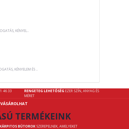
OGATÁS, KÉNYEL..
GATÁS, KÉNYELEM ÉS ..
61 46 33
RENGETEG LEHETŐSÉG
EZER SZÍN, ANYAG ÉS
MÉRET
 VÁSÁROLHAT
ÁSÚ TERMÉKEINK
 KÁRPITOS BÚTOROK
SZEREPELNEK, AMELYEKET