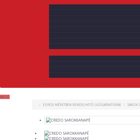
AKCIÓ
EGYEDI MÉRETBEN RENDELHETŐ ÜLŐGARNITÚRÁK
SAROK 