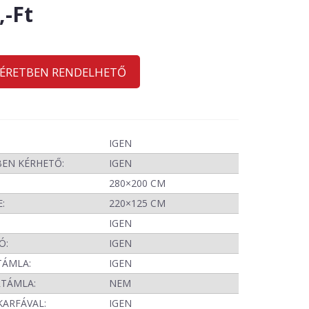
,-Ft
MÉRETBEN RENDELHETŐ
IGEN
BEN KÉRHETŐ:
IGEN
280×200 CM
:
220×125 CM
IGEN
Ó:
IGEN
TÁMLA:
IGEN
RTÁMLA:
NEM
KARFÁVAL:
IGEN