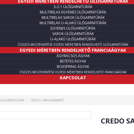
EGYEDI MÉRETBEN RENDELHETŐ ÜLŐGARNITÚRÁK
3-2-1 ÜLŐGARNITÚRÁK
MULTIRELAX EGYENES ÜLŐGARNITÚRÁK
MULTIRELAX SAROK ÜLŐGARNITÚRÁK
MULTIRELAX U-ALAKÚ ÜLŐGARNITÚRÁK
EGYENES ÜLŐGARNITÚRÁK
SAROK ÜLŐGARNITÚRÁK
U-ALAKÚ ÜLŐGARNITÚRÁK
ÖSSZES MEGTEKINTÉSE EGYEDI MÉRETBEN RENDELHETŐ ÜLŐGARNITÚRÁK
EGYEDI MÉRETBEN RENDELHETŐ FRANCIAÁGYAK
ÁGYRÁCSOS ÁGYAK
BETÉTES ÁGYAK
BOXSPRING ÁGYAK
ÖSSZES MEGTEKINTÉSE EGYEDI MÉRETBEN RENDELHETŐ FRANCIAÁGYAK
KAPCSOLAT
ÜLŐGARNITÚRÁK
CREDO SAROKKANAPÉ
CREDO S