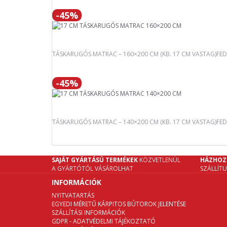
-45%
TÁSKARUGÓS MATRAC – 160×200 CM (KB. 17 CM VASTAG)FED
-45%
TÁSKARUGÓS MATRAC – 140×200 CM (KB. 17 CM VASTAG)FEDE
SAJÁT GYÁRTÁSÚ TERMÉKEK
KÖZVETLENÜL
HÁZHOZ
A GYÁRTÓTÓL VÁSÁROLHAT
SZÁLLÍT
INFORMÁCIÓK
NYITVATARTÁS
EGYEDI MÉRETŰ KÁRPITOS BÚTOROK JELENTÉSE
SZÁLLÍTÁSI INFORMÁCIÓK
GDPR - ADATVÉDELMI TÁJÉKOZTATÓ