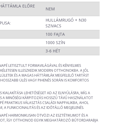
HÁTTÁMLA ELŐRE
NEM
HULLÁMRUGÓ + N30
PUSA:
SZIVACS
100 FAJTA
1000 SZÍN
:
3-6 HÉT
APÉ LETISZTULT FORMAVILÁGÁVAL ÉS KÉNYELMES
ÖKÉLETESEN ILLESZKEDIK MODERN OTTHONOKBA. A JÓL
ÜLETEK ÉS A MAGAS HÁTTÁMLÁK MEGFELELŐ TARTÁST
Y HOSSZABB ÜLÉS VAGY PIHENÉS SORÁN IS KOMFORTOS
 KIALAKÍTÁSA LEHETŐSÉGET AD AZ ELNYÚLÁSRA, MÍG A
 ÉS A MINŐSÉGI KÁRPITOZÁS HOSSZÚ TÁVÚ HASZNÁLATOT
PÉ PRAKTIKUS VÁLASZTÁS CSALÁDI NAPPALIKBA, AHOL
, A FUNKCIONALITÁS ÉS AZ IDŐTÁLLÓ MEGJELENÉS.
APÉ HARMONIKUSAN ÖTVÖZI AZ ESZTÉTIKUMOT ÉS A
T, ÍGY OTTHONOD EGYIK MEGHATÁROZÓ BÚTORDARABJA