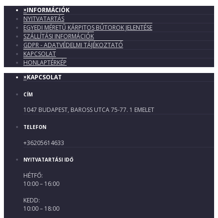
×
INFORMÁCIÓK
NYITVATARTÁS
EGYEDI MÉRETŰ KÁRPITOS BÚTOROK JELENTÉSE
SZÁLLÍTÁSI INFORMÁCIÓK
GDPR - ADATVÉDELMI TÁJÉKOZTATÓ
KAPCSOLAT
HONLAPTÉRKÉP
×
KAPCSOLAT
CÍM
1047 BUDAPEST, BAROSS UTCA 75-77. 1 EMELET
TELEFON
+36205614633
NYITVATARTÁSI IDŐ
HÉTFŐ:
10:00 – 16:00
KEDD:
10:00 – 18:00