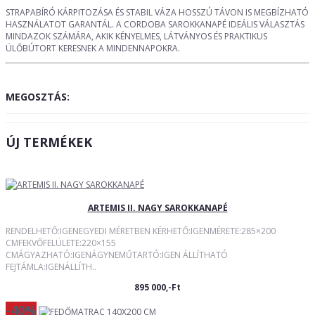
STRAPABÍRÓ KÁRPITOZÁSA ÉS STABIL VÁZA HOSSZÚ TÁVON IS MEGBÍZHATÓ
HASZNÁLATOT GARANTÁL. A CORDOBA SAROKKANAPÉ IDEÁLIS VÁLASZTÁS
MINDAZOK SZÁMÁRA, AKIK KÉNYELMES, LÁTVÁNYOS ÉS PRAKTIKUS
ÜLŐBÚTORT KERESNEK A MINDENNAPOKRA.
MEGOSZTÁS:
ÚJ TERMÉKEK
ARTEMIS II. NAGY SAROKKANAPÉ
RENDELHETŐ:IGENEGYEDI MÉRETBEN KÉRHETŐ:IGENMÉRETE:285×200
CMFEKVŐFELÜLETE:220×155
CMÁGYAZHATÓ:IGENÁGYNEMŰTARTÓ:IGEN ÁLLÍTHATÓ
FEJTÁMLA:IGENÁLLÍTH..
895 000,-Ft
-40%