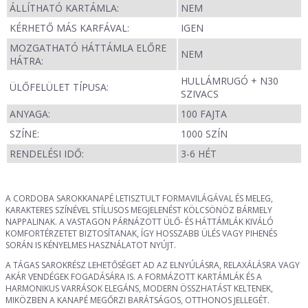
ÁLLÍTHATÓ KARTÁMLA:
NEM
KÉRHETŐ MÁS KARFÁVAL:
IGEN
MOZGATHATÓ HÁTTÁMLA ELŐRE
NEM
HÁTRA:
HULLÁMRUGÓ + N30
ÜLŐFELÜLET TÍPUSA:
SZIVACS
ANYAGA:
100 FAJTA
SZÍNE:
1000 SZÍN
RENDELÉSI IDŐ:
3-6 HÉT
A CORDOBA SAROKKANAPÉ LETISZTULT FORMAVILÁGÁVAL ÉS MELEG,
KARAKTERES SZÍNÉVEL STÍLUSOS MEGJELENÉST KÖLCSÖNÖZ BÁRMELY
NAPPALINAK. A VASTAGON PÁRNÁZOTT ÜLŐ- ÉS HÁTTÁMLÁK KIVÁLÓ
KOMFORTÉRZETET BIZTOSÍTANAK, ÍGY HOSSZABB ÜLÉS VAGY PIHENÉS
SORÁN IS KÉNYELMES HASZNÁLATOT NYÚJT.
A TÁGAS SAROKRÉSZ LEHETŐSÉGET AD AZ ELNYÚLÁSRA, RELAXÁLÁSRA VAGY
AKÁR VENDÉGEK FOGADÁSÁRA IS. A FORMÁZOTT KARTÁMLÁK ÉS A
HARMONIKUS VARRÁSOK ELEGÁNS, MODERN ÖSSZHATÁST KELTENEK,
MIKÖZBEN A KANAPÉ MEGŐRZI BARÁTSÁGOS, OTTHONOS JELLEGÉT.