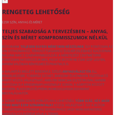
×
RENGETEG LEHETŐSÉG
EZER SZÍN, ANYAG ÉS MÉRET
TELJES SZABADSÁG A TERVEZÉSBEN – ANYAG,
SZÍN ÉS MÉRET KOMPROMISSZUMOK NÉLKÜL
BÚTORAINK
TELJESEN EGYEDI MÉRETBEN KÉSZÜLNEK
, ÍGY PONTOSAN AZ
ÖN OTTHONÁHOZ, TÉRADOTTSÁGAIHOZ ÉS ELKÉPZELÉSEIHEZ IGAZODNAK.
NÁLUNK NINCS SZABVÁNYMEGOLDÁS: A MÉRETEZÉST CENTIMÉTERRE
PONTOSAN HATÁROZZUK MEG, HOGY A BÚTOR NE CSAK SZÉP LEGYEN,
HANEM VALÓBAN KÉNYELMES ÉS PRAKTIKUS IS.
A KIALAKÍTÁS MELLETT RENDKÍVÜL SZÉLES
ANYAGVÁLASZTÉK
ÁLL
RENDELKEZÉSRE. TÖBBFÉLE SZÖVET, BÁRSONY ÉS KÖNNYEN TISZTÍTHATÓ
KÁRPIT KÖZÜL VÁLASZTHAT, AMELYEK NEMCSAK ESZTÉTIKUSAK, HANEM
TARTÓSAK IS A MINDENNAPI HASZNÁLAT SORÁN. A KÁRPITOK KÖZÖTT
MODERN, KLASSZIKUS ÉS PRÉMIUM MEGOLDÁSOK EGYARÁNT
MEGTALÁLHATÓK.
A SZÍNEK TERÉN SZINTE KORLÁTLAN A LEHETŐSÉG:
TÖBB SZÁZ, SŐT AKÁR
TÖBB MINT EZER SZÍNÁRNYALAT
KÖZÜL VÁLASZTHAT, ÍGY A BÚTOR
TÖKÉLETESEN ILLESZKEDIK AZ ENTERIŐRHÖZ VAGY AKÁR KARAKTERES
HANGSÚLYOS ELEMÉVÉ VÁLIK A TÉRNEK.