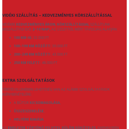
VIDÉKI SZÁLLÍTÁS – KEDVEZMÉNYES KÖRSZÁLLÍTÁSSAL
VIDÉKRE
KEDVEZMÉNYES ÁRON, KÖRSZÁLLÍTÁSSAL
SZÁLLÍTUNK
(KISZÁLLÍTÁSI IDŐ:
2–10 NAP
), AZ ÜZLETTŐL MÉRT TÁVOLSÁG ALAPJÁN:
100 KM-IG:
32.000 FT
100–199 KM KÖZÖTT:
39.000 FT
200–249 KM KÖZÖTT:
43.000 FT
250 KM FELETT:
48.000 FT
EXTRA SZOLGÁLTATÁSOK
TÉRÍTÉS ELLENÉBEN LEHETŐSÉG VAN AZ ALÁBBI SZOLGÁLTATÁSOK
IGÉNYBEVÉTELÉRE:
A BÚTOR
KICSOMAGOLÁSA
,
ÖSSZESZERELÉSE
,
HELYÉRE RAKÁSA
.
AZ
EMELETRE TÖRTÉNŐ FELVITEL KÜLÖN DÍJKÖTELES
, AMENNYIBEN