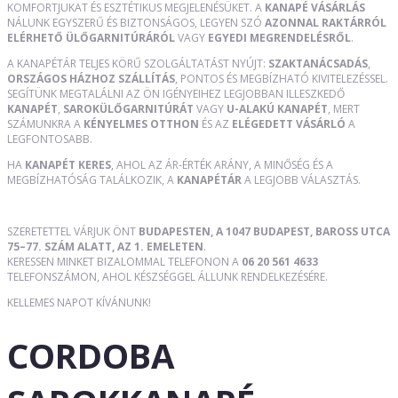
KOMFORTJUKAT ÉS ESZTÉTIKUS MEGJELENÉSÜKET. A
KANAPÉ VÁSÁRLÁS
NÁLUNK EGYSZERŰ ÉS BIZTONSÁGOS, LEGYEN SZÓ
AZONNAL RAKTÁRRÓL
ELÉRHETŐ ÜLŐGARNITÚRÁRÓL
VAGY
EGYEDI MEGRENDELÉSRŐL
.
A KANAPÉTÁR TELJES KÖRŰ SZOLGÁLTATÁST NYÚJT:
SZAKTANÁCSADÁS
,
ORSZÁGOS HÁZHOZ SZÁLLÍTÁS
, PONTOS ÉS MEGBÍZHATÓ KIVITELEZÉSSEL.
SEGÍTÜNK MEGTALÁLNI AZ ÖN IGÉNYEIHEZ LEGJOBBAN ILLESZKEDŐ
KANAPÉT
,
SAROKÜLŐGARNITÚRÁT
VAGY
U-ALAKÚ KANAPÉT
, MERT
SZÁMUNKRA A
KÉNYELMES OTTHON
ÉS AZ
ELÉGEDETT VÁSÁRLÓ
A
LEGFONTOSABB.
HA
KANAPÉT KERES
, AHOL AZ ÁR-ÉRTÉK ARÁNY, A MINŐSÉG ÉS A
MEGBÍZHATÓSÁG TALÁLKOZIK, A
KANAPÉTÁR
A LEGJOBB VÁLASZTÁS.
SZERETETTEL VÁRJUK ÖNT
BUDAPESTEN, A 1047 BUDAPEST, BAROSS UTCA
75–77. SZÁM ALATT, AZ 1. EMELETEN
.
KERESSEN MINKET BIZALOMMAL TELEFONON A
06 20 561 4633
TELEFONSZÁMON, AHOL KÉSZSÉGGEL ÁLLUNK RENDELKEZÉSÉRE.
KELLEMES NAPOT KÍVÁNUNK!
CORDOBA