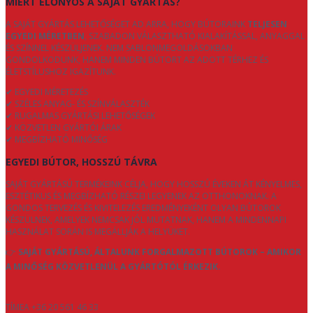
MIÉRT ELŐNYÖS A SAJÁT GYÁRTÁS?
A SAJÁT GYÁRTÁS LEHETŐSÉGET AD ARRA, HOGY BÚTORAINK
TELJESEN
EGYEDI MÉRETBEN
, SZABADON VÁLASZTHATÓ KIALAKÍTÁSSAL, ANYAGGAL
ÉS SZÍNNEL KÉSZÜLJENEK. NEM SABLONMEGOLDÁSOKBAN
GONDOLKODUNK, HANEM MINDEN BÚTORT AZ ADOTT TÉRHEZ ÉS
ÉLETSTÍLUSHOZ IGAZÍTUNK.
✔ EGYEDI MÉRETEZÉS
✔ SZÉLES ANYAG- ÉS SZÍNVÁLASZTÉK
✔ RUGALMAS GYÁRTÁSI LEHETŐSÉGEK
✔ KÖZVETLEN GYÁRTÓI ÁRAK
✔ MEGBÍZHATÓ MINŐSÉG
EGYEDI BÚTOR, HOSSZÚ TÁVRA
SAJÁT GYÁRTÁSÚ TERMÉKEINK CÉLJA, HOGY HOSSZÚ ÉVEKEN ÁT KÉNYELMES,
ESZTÉTIKUS ÉS MEGBÍZHATÓ RÉSZEI LEGYENEK AZ OTTHONOKNAK. A
GONDOS TERVEZÉS ÉS KIVITELEZÉS EREDMÉNYEKÉNT OLYAN BÚTOROK
KÉSZÜLNEK, AMELYEK NEMCSAK JÓL MUTATNAK, HANEM A MINDENNAPI
HASZNÁLAT SORÁN IS MEGÁLLJÁK A HELYÜKET.
👉
SAJÁT GYÁRTÁSÚ, ÁLTALUNK FORGALMAZOTT BÚTOROK – AMIKOR
A MINŐSÉG KÖZVETLENÜL A GYÁRTÓTÓL ÉRKEZIK.
TÍMEA +36 20 561 46 33