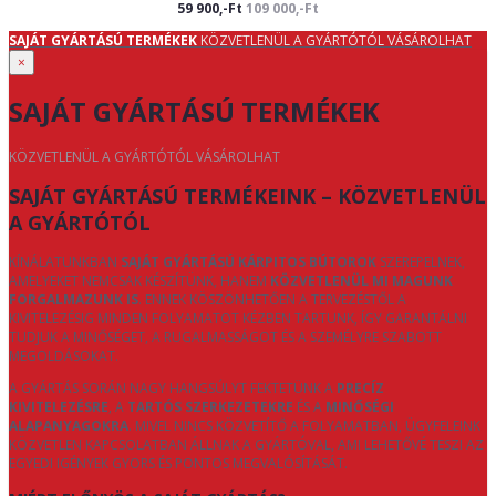
59 900,-Ft
109 000,-Ft
SAJÁT GYÁRTÁSÚ TERMÉKEK
KÖZVETLENÜL A GYÁRTÓTÓL VÁSÁROLHAT
×
SAJÁT GYÁRTÁSÚ TERMÉKEK
KÖZVETLENÜL A GYÁRTÓTÓL VÁSÁROLHAT
SAJÁT GYÁRTÁSÚ TERMÉKEINK – KÖZVETLENÜL
A GYÁRTÓTÓL
KÍNÁLATUNKBAN
SAJÁT GYÁRTÁSÚ KÁRPITOS BÚTOROK
SZEREPELNEK,
AMELYEKET NEMCSAK KÉSZÍTÜNK, HANEM
KÖZVETLENÜL MI MAGUNK
FORGALMAZUNK IS
. ENNEK KÖSZÖNHETŐEN A TERVEZÉSTŐL A
KIVITELEZÉSIG MINDEN FOLYAMATOT KÉZBEN TARTUNK, ÍGY GARANTÁLNI
TUDJUK A MINŐSÉGET, A RUGALMASSÁGOT ÉS A SZEMÉLYRE SZABOTT
MEGOLDÁSOKAT.
A GYÁRTÁS SORÁN NAGY HANGSÚLYT FEKTETÜNK A
PRECÍZ
KIVITELEZÉSRE
, A
TARTÓS SZERKEZETEKRE
ÉS A
MINŐSÉGI
ALAPANYAGOKRA
. MIVEL NINCS KÖZVETÍTŐ A FOLYAMATBAN, ÜGYFELEINK
KÖZVETLEN KAPCSOLATBAN ÁLLNAK A GYÁRTÓVAL, AMI LEHETŐVÉ TESZI AZ
EGYEDI IGÉNYEK GYORS ÉS PONTOS MEGVALÓSÍTÁSÁT.