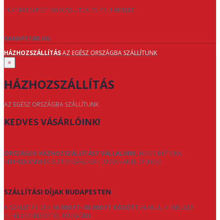
1047 BUDAPEST BAROSS UTCA 75-77. 1 EMELET
KANAPETAR.HU
HÁZHOZSZÁLLÍTÁS
AZ EGÉSZ ORSZÁGBA SZÁLLÍTUNK
×
HÁZHOZSZÁLLÍTÁS
AZ EGÉSZ ORSZÁGBA SZÁLLÍTUNK
KEDVES VÁSÁRLÓINK!
ORSZÁGOS HÁZHOZSZÁLLÍTÁST VÁLLALUNK
, HOGY BÚTORAI
KÉNYELMESEN ÉS BIZTONSÁGOSAN JUSSANAK EL ÖNHÖZ.
SZÁLLÍTÁSI DÍJAK BUDAPESTEN
A SZÁLLÍTÁS DÍJA
16.000 FT–30.000 FT KÖZÖTT
ALAKUL, A KERÜLET
ELHELYEZKEDÉSÉTŐL FÜGGŐEN.