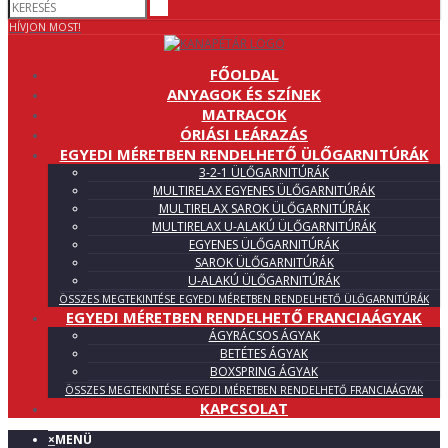
HÍVJON MOST!
FŐOLDAL
ANYAGOK ÉS SZÍNEK
MATRACOK
ÓRIÁSI LEÁRAZÁS
EGYEDI MÉRETBEN RENDELHETŐ ÜLŐGARNITÚRÁK
3-2-1 ÜLŐGARNITÚRÁK
MULTIRELAX EGYENES ÜLŐGARNITÚRÁK
MULTIRELAX SAROK ÜLŐGARNITÚRÁK
MULTIRELAX U-ALAKÚ ÜLŐGARNITÚRÁK
EGYENES ÜLŐGARNITÚRÁK
SAROK ÜLŐGARNITÚRÁK
U-ALAKÚ ÜLŐGARNITÚRÁK
ÖSSZES MEGTEKINTÉSE EGYEDI MÉRETBEN RENDELHETŐ ÜLŐGARNITÚRÁK
EGYEDI MÉRETBEN RENDELHETŐ FRANCIAÁGYAK
ÁGYRÁCSOS ÁGYAK
BETÉTES ÁGYAK
BOXSPRING ÁGYAK
ÖSSZES MEGTEKINTÉSE EGYEDI MÉRETBEN RENDELHETŐ FRANCIAÁGYAK
KAPCSOLAT
×
MENÜ