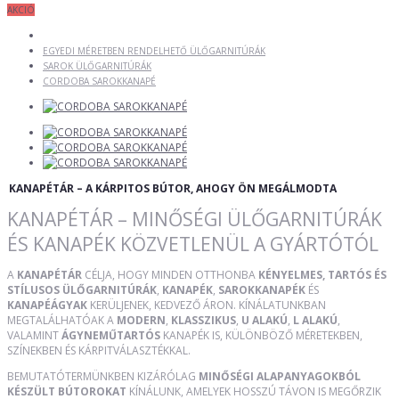
AKCIÓ
EGYEDI MÉRETBEN RENDELHETŐ ÜLŐGARNITÚRÁK
SAROK ÜLŐGARNITÚRÁK
CORDOBA SAROKKANAPÉ
KANAPÉTÁR – A KÁRPITOS BÚTOR, AHOGY ÖN MEGÁLMODTA
KANAPÉTÁR – MINŐSÉGI ÜLŐGARNITÚRÁK
ÉS KANAPÉK KÖZVETLENÜL A GYÁRTÓTÓL
A
KANAPÉTÁR
CÉLJA, HOGY MINDEN OTTHONBA
KÉNYELMES, TARTÓS ÉS
STÍLUSOS ÜLŐGARNITÚRÁK
,
KANAPÉK
,
SAROKKANAPÉK
ÉS
KANAPÉÁGYAK
KERÜLJENEK, KEDVEZŐ ÁRON. KÍNÁLATUNKBAN
MEGTALÁLHATÓAK A
MODERN
,
KLASSZIKUS
,
U ALAKÚ
,
L ALAKÚ
,
VALAMINT
ÁGYNEMŰTARTÓS
KANAPÉK IS, KÜLÖNBÖZŐ MÉRETEKBEN,
SZÍNEKBEN ÉS KÁRPITVÁLASZTÉKKAL.
BEMUTATÓTERMÜNKBEN KIZÁRÓLAG
MINŐSÉGI ALAPANYAGOKBÓL
KÉSZÜLT BÚTOROKAT
KÍNÁLUNK, AMELYEK HOSSZÚ TÁVON IS MEGŐRZIK