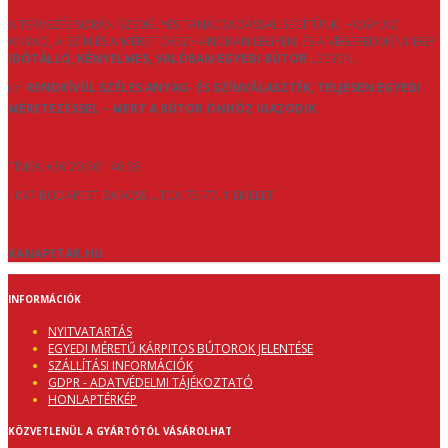
A TERVEZÉS SORÁN SZEMÉLYES TANÁCSADÁSSAL SEGÍTÜNK, HOGY AZ
ANYAG, A SZÍN ÉS A MÉRET ÖSSZHANGBAN LEGYEN, ÉS A VÉGEREDMÉNY EGY
IDŐTÁLLÓ, KÉNYELMES, VALÓBAN EGYEDI BÚTOR
LEGYEN.
👉
RENDKÍVÜL SZÉLES ANYAG- ÉS SZÍNVÁLASZTÉK, TELJESEN EGYEDI
MÉRETEZÉSSEL – MERT A BÚTOR ÖNHÖZ IGAZODIK.
TÍMEA +36 20 561 46 33
1047 BUDAPEST BAROSS UTCA 75-77. 1 EMELET
KANAPETAR.HU
INFORMÁCIÓK
NYITVATARTÁS
EGYEDI MÉRETŰ KÁRPITOS BÚTOROK JELENTÉSE
SZÁLLÍTÁSI INFORMÁCIÓK
GDPR - ADATVÉDELMI TÁJÉKOZTATÓ
HONLAPTÉRKÉP
KÖZVETLENÜL A GYÁRTÓTÓL VÁSÁROLHAT