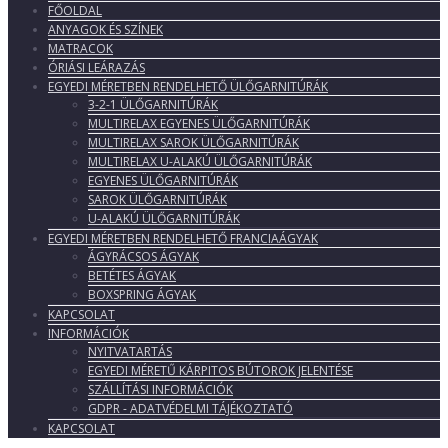
FŐOLDAL
ANYAGOK ÉS SZÍNEK
MATRACOK
ÓRIÁSI LEÁRAZÁS
EGYEDI MÉRETBEN RENDELHETŐ ÜLŐGARNITÚRÁK
3-2-1 ÜLŐGARNITÚRÁK
MULTIRELAX EGYENES ÜLŐGARNITÚRÁK
MULTIRELAX SAROK ÜLŐGARNITÚRÁK
MULTIRELAX U-ALAKÚ ÜLŐGARNITÚRÁK
EGYENES ÜLŐGARNITÚRÁK
SAROK ÜLŐGARNITÚRÁK
U-ALAKÚ ÜLŐGARNITÚRÁK
EGYEDI MÉRETBEN RENDELHETŐ FRANCIAÁGYAK
ÁGYRÁCSOS ÁGYAK
BETÉTES ÁGYAK
BOXSPRING ÁGYAK
KAPCSOLAT
INFORMÁCIÓK
NYITVATARTÁS
EGYEDI MÉRETŰ KÁRPITOS BÚTOROK JELENTÉSE
SZÁLLÍTÁSI INFORMÁCIÓK
GDPR - ADATVÉDELMI TÁJÉKOZTATÓ
KAPCSOLAT