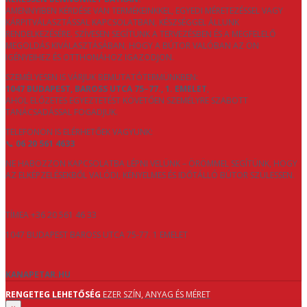
AMENNYIBEN KÉRDÉSE VAN TERMÉKEINKKEL, EGYEDI MÉRETEZÉSSEL VAGY
KÁRPITVÁLASZTÁSSAL KAPCSOLATBAN, KÉSZSÉGGEL ÁLLUNK
RENDELKEZÉSÉRE. SZÍVESEN SEGÍTÜNK A TERVEZÉSBEN ÉS A MEGFELELŐ
MEGOLDÁS KIVÁLASZTÁSÁBAN, HOGY A BÚTOR VALÓBAN AZ ÖN
IGÉNYEIHEZ ÉS OTTHONÁHOZ IGAZODJON.
SZEMÉLYESEN IS VÁRJUK BEMUTATÓTERMÜNKBEN:
1047 BUDAPEST, BAROSS UTCA 75–77., 1. EMELET
,
AHOL ELŐZETES EGYEZTETÉST KÖVETŐEN SZEMÉLYRE SZABOTT
TANÁCSADÁSSAL FOGADJUK.
TELEFONON IS ELÉRHETŐEK VAGYUNK:
📞
06 20 561 4633
NE HABOZZON KAPCSOLATBA LÉPNI VELÜNK – ÖRÖMMEL SEGÍTÜNK, HOGY
AZ ELKÉPZELÉSEKBŐL VALÓDI, KÉNYELMES ÉS IDŐTÁLLÓ BÚTOR SZÜLESSEN.
TÍMEA +36 20 561 46 33
1047 BUDAPEST BAROSS UTCA 75-77. 1 EMELET
KANAPETAR.HU
RENGETEG LEHETŐSÉG
EZER SZÍN, ANYAG ÉS MÉRET