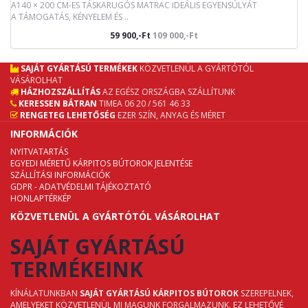
A140 × 200 CM-ES TÁSKARUGÓS MATRAC IDEÁLIS EGYENSÚLYÁT
A TÁMOGATÁS, KÉNYELEM ÉS ..
59 900,-Ft
109 000,-Ft
SAJÁT GYÁRTÁSÚ TERMÉKEK
KÖZVETLENÜL A GYÁRTÓTÓL
VÁSÁROLHAT
HÁZHOZSZÁLLÍTÁS
AZ EGÉSZ ORSZÁGBA SZÁLLÍTUNK
KERESSEN BÁTRAN
TIMEA 06 20 / 561 46 33
RENGETEG LEHETŐSÉG
EZER SZÍN, ANYAG ÉS MÉRET
INFORMÁCIÓK
NYITVATARTÁS
EGYEDI MÉRETŰ KÁRPITOS BÚTOROK JELENTÉSE
SZÁLLÍTÁSI INFORMÁCIÓK
GDPR - ADATVÉDELMI TÁJÉKOZTATÓ
HONLAPTÉRKÉP
KÖZVETLENÜL A GYÁRTÓTÓL VÁSÁROLHAT
SAJÁT GYÁRTÁSÚ
TERMÉKEINK
KÍNÁLATUNKBAN
SAJÁT GYÁRTÁSÚ KÁRPITOS BÚTOROK
SZEREPELNEK,
AMELYEKET KÖZVETLENÜL MI MAGUNK FORGALMAZUNK. EZ LEHETŐVÉ