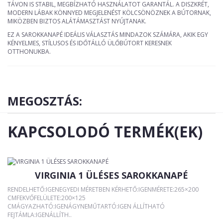
TÁVON IS STABIL, MEGBÍZHATÓ HASZNÁLATOT GARANTÁL. A DISZKRÉT,
MODERN LÁBAK KÖNNYED MEGJELENÉST KÖLCSÖNÖZNEK A BÚTORNAK,
MIKÖZBEN BIZTOS ALÁTÁMASZTÁST NYÚJTANAK.
EZ A SAROKKANAPÉ IDEÁLIS VÁLASZTÁS MINDAZOK SZÁMÁRA, AKIK EGY
KÉNYELMES, STÍLUSOS ÉS IDŐTÁLLÓ ÜLŐBÚTORT KERESNEK
OTTHONUKBA.
MEGOSZTÁS:
KAPCSOLODÓ TERMÉK(EK)
VIRGINIA 1 ÜLÉSES SAROKKANAPÉ
RENDELHETŐ:IGENEGYEDI MÉRETBEN KÉRHETŐ:IGENMÉRETE:265×200
CMFEKVŐFELÜLETE:200×125
CMÁGYAZHATÓ:IGENÁGYNEMŰTARTÓ:IGEN ÁLLÍTHATÓ
FEJTÁMLA:IGENÁLLÍTH..