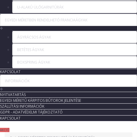
U-ALAKÚ ÜLŐGARNITÚRÁK
EGYEDI MÉRETBEN RENDELHETŐ FRANCIAÁGYAK
ÁGYRÁCSOS ÁGYAK
BETÉTES ÁGYAK
BOXSPRING ÁGYAK
KAPCSOLAT
INFORMÁCIÓK
NYITVATARTÁS
EGYEDI MÉRETŰ KÁRPITOS BÚTOROK JELENTÉSE
SZÁLLÍTÁSI INFORMÁCIÓK
GDPR - ADATVÉDELMI TÁJÉKOZTATÓ
KAPCSOLAT
AKCIÓ