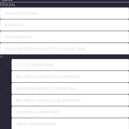
FŐOLDAL
ANYAGOK ÉS SZÍNEK
MATRACOK
ÓRIÁSI LEÁRAZÁS
EGYEDI MÉRETBEN RENDELHETŐ ÜLŐGARNITÚRÁK
3-2-1 ÜLŐGARNITÚRÁK
MULTIRELAX EGYENES ÜLŐGARNITÚRÁK
MULTIRELAX SAROK ÜLŐGARNITÚRÁK
MULTIRELAX U-ALAKÚ ÜLŐGARNITÚRÁK
EGYENES ÜLŐGARNITÚRÁK
SAROK ÜLŐGARNITÚRÁK