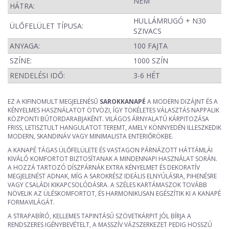
NEM
HÁTRA:
HULLÁMRUGÓ + N30
ÜLŐFELÜLET TÍPUSA:
SZIVACS
ANYAGA:
100 FAJTA
SZÍNE:
1000 SZÍN
RENDELÉSI IDŐ:
3-6 HÉT
EZ A KIFINOMULT MEGJELENÉSŰ
SAROKKANAPÉ
A MODERN DIZÁJNT ÉS A
KÉNYELMES HASZNÁLATOT ÖTVÖZI, ÍGY TÖKÉLETES VÁLASZTÁS NAPPALIK
KÖZPONTI BÚTORDARABJAKÉNT. VILÁGOS ÁRNYALATÚ KÁRPITOZÁSA
FRISS, LETISZTULT HANGULATOT TEREMT, AMELY KÖNNYEDÉN ILLESZKEDIK
MODERN, SKANDINÁV VAGY MINIMALISTA ENTERIŐRÖKBE.
A KANAPÉ TÁGAS ÜLŐFELÜLETE ÉS VASTAGON PÁRNÁZOTT HÁTTÁMLÁI
KIVÁLÓ KOMFORTOT BIZTOSÍTANAK A MINDENNAPI HASZNÁLAT SORÁN.
A HOZZÁ TARTOZÓ DÍSZPÁRNÁK EXTRA KÉNYELMET ÉS DEKORATÍV
MEGJELENÉST ADNAK, MÍG A SAROKRÉSZ IDEÁLIS ELNYÚLÁSRA, PIHENÉSRE
VAGY CSALÁDI KIKAPCSOLÓDÁSRA. A SZÉLES KARTÁMASZOK TOVÁBB
NÖVELIK AZ ÜLÉSKOMFORTOT, ÉS HARMONIKUSAN EGÉSZÍTIK KI A KANAPÉ
FORMAVILÁGÁT.
A STRAPABÍRÓ, KELLEMES TAPINTÁSÚ SZÖVETKÁRPIT JÓL BÍRJA A
RENDSZERES IGÉNYBEVÉTELT, A MASSZÍV VÁZSZERKEZET PEDIG HOSSZÚ