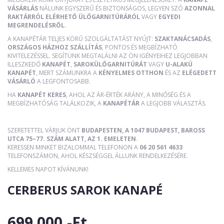
VÁSÁRLÁS
NÁLUNK EGYSZERŰ ÉS BIZTONSÁGOS, LEGYEN SZÓ
AZONNAL
RAKTÁRRÓL ELÉRHETŐ ÜLŐGARNITÚRÁRÓL
VAGY
EGYEDI
MEGRENDELÉSRŐL
.
A KANAPÉTÁR TELJES KÖRŰ SZOLGÁLTATÁST NYÚJT:
SZAKTANÁCSADÁS
,
ORSZÁGOS HÁZHOZ SZÁLLÍTÁS
, PONTOS ÉS MEGBÍZHATÓ
KIVITELEZÉSSEL. SEGÍTÜNK MEGTALÁLNI AZ ÖN IGÉNYEIHEZ LEGJOBBAN
ILLESZKEDŐ
KANAPÉT
,
SAROKÜLŐGARNITÚRÁT
VAGY
U-ALAKÚ
KANAPÉT
, MERT SZÁMUNKRA A
KÉNYELMES OTTHON
ÉS AZ
ELÉGEDETT
VÁSÁRLÓ
A LEGFONTOSABB.
HA
KANAPÉT KERES
, AHOL AZ ÁR-ÉRTÉK ARÁNY, A MINŐSÉG ÉS A
MEGBÍZHATÓSÁG TALÁLKOZIK, A
KANAPÉTÁR
A LEGJOBB VÁLASZTÁS.
SZERETETTEL VÁRJUK ÖNT
BUDAPESTEN, A 1047 BUDAPEST, BAROSS
UTCA 75–77. SZÁM ALATT, AZ 1. EMELETEN
.
KERESSEN MINKET BIZALOMMAL TELEFONON A
06 20 561 4633
TELEFONSZÁMON, AHOL KÉSZSÉGGEL ÁLLUNK RENDELKEZÉSÉRE.
KELLEMES NAPOT KÍVÁNUNK!
CERBERUS SAROK KANAPÉ
699 000,-Ft