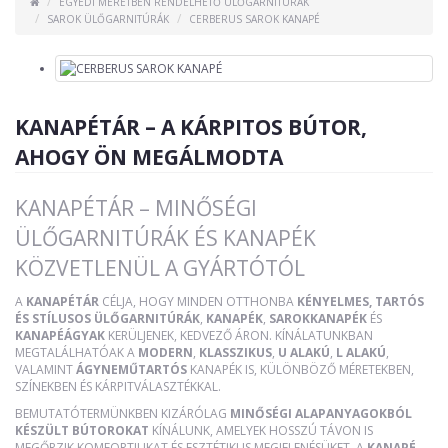
EGYEDI MÉRETBEN RENDELHETŐ ÜLŐGARNITÚRÁK
SAROK ÜLŐGARNITÚRÁK
CERBERUS SAROK KANAPÉ
KANAPÉTÁR – A KÁRPITOS BÚTOR,
AHOGY ÖN MEGÁLMODTA
KANAPÉTÁR – MINŐSÉGI
ÜLŐGARNITÚRÁK ÉS KANAPÉK
KÖZVETLENÜL A GYÁRTÓTÓL
A
KANAPÉTÁR
CÉLJA, HOGY MINDEN OTTHONBA
KÉNYELMES, TARTÓS
ÉS STÍLUSOS ÜLŐGARNITÚRÁK
,
KANAPÉK
,
SAROKKANAPÉK
ÉS
KANAPÉÁGYAK
KERÜLJENEK, KEDVEZŐ ÁRON. KÍNÁLATUNKBAN
MEGTALÁLHATÓAK A
MODERN
,
KLASSZIKUS
,
U ALAKÚ
,
L ALAKÚ
,
VALAMINT
ÁGYNEMŰTARTÓS
KANAPÉK IS, KÜLÖNBÖZŐ MÉRETEKBEN,
SZÍNEKBEN ÉS KÁRPITVÁLASZTÉKKAL.
BEMUTATÓTERMÜNKBEN KIZÁRÓLAG
MINŐSÉGI ALAPANYAGOKBÓL
KÉSZÜLT BÚTOROKAT
KÍNÁLUNK, AMELYEK HOSSZÚ TÁVON IS
MEGŐRZIK KOMFORTJUKAT ÉS ESZTÉTIKUS MEGJELENÉSÜKET. A
KANAPÉ