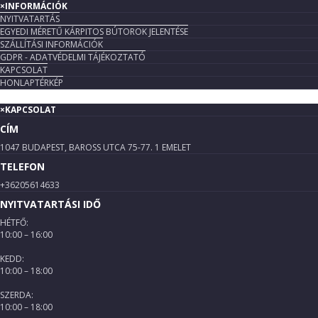
×
INFORMÁCIÓK
NYITVATARTÁS
EGYEDI MÉRETŰ KÁRPITOS BÚTOROK JELENTÉSE
SZÁLLÍTÁSI INFORMÁCIÓK
GDPR - ADATVÉDELMI TÁJÉKOZTATÓ
KAPCSOLAT
HONLAPTÉRKÉP
×
KAPCSOLAT
CÍM
1047 BUDAPEST, BAROSS UTCA 75-77. 1 EMELET
TELEFON
+36205614633
NYITVATARTÁSI IDŐ
HÉTFŐ:
10:00 – 16:00
KEDD:
10:00 – 18:00
SZERDA:
10:00 – 18:00