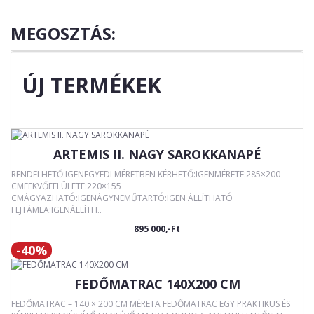
MEGOSZTÁS:
ÚJ TERMÉKEK
ARTEMIS II. NAGY SAROKKANAPÉ
RENDELHETŐ:IGENEGYEDI MÉRETBEN KÉRHETŐ:IGENMÉRETE:285×200
CMFEKVŐFELÜLETE:220×155
CMÁGYAZHATÓ:IGENÁGYNEMŰTARTÓ:IGEN ÁLLÍTHATÓ
FEJTÁMLA:IGENÁLLÍTH..
895 000,-Ft
-40%
FEDŐMATRAC 140X200 CM
FEDŐMATRAC – 140 × 200 CM MÉRETA FEDŐMATRAC EGY PRAKTIKUS ÉS