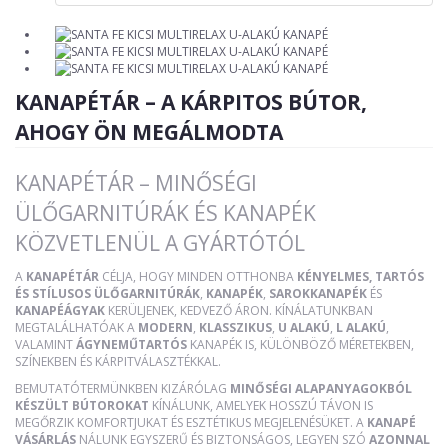
KANAPÉTÁR – A KÁRPITOS BÚTOR,
AHOGY ÖN MEGÁLMODTA
KANAPÉTÁR – MINŐSÉGI
ÜLŐGARNITÚRÁK ÉS KANAPÉK
KÖZVETLENÜL A GYÁRTÓTÓL
A
KANAPÉTÁR
CÉLJA, HOGY MINDEN OTTHONBA
KÉNYELMES, TARTÓS
ÉS STÍLUSOS ÜLŐGARNITÚRÁK
,
KANAPÉK
,
SAROKKANAPÉK
ÉS
KANAPÉÁGYAK
KERÜLJENEK, KEDVEZŐ ÁRON. KÍNÁLATUNKBAN
MEGTALÁLHATÓAK A
MODERN
,
KLASSZIKUS
,
U ALAKÚ
,
L ALAKÚ
,
VALAMINT
ÁGYNEMŰTARTÓS
KANAPÉK IS, KÜLÖNBÖZŐ MÉRETEKBEN,
SZÍNEKBEN ÉS KÁRPITVÁLASZTÉKKAL.
BEMUTATÓTERMÜNKBEN KIZÁRÓLAG
MINŐSÉGI ALAPANYAGOKBÓL
KÉSZÜLT BÚTOROKAT
KÍNÁLUNK, AMELYEK HOSSZÚ TÁVON IS
MEGŐRZIK KOMFORTJUKAT ÉS ESZTÉTIKUS MEGJELENÉSÜKET. A
KANAPÉ
VÁSÁRLÁS
NÁLUNK EGYSZERŰ ÉS BIZTONSÁGOS, LEGYEN SZÓ
AZONNAL