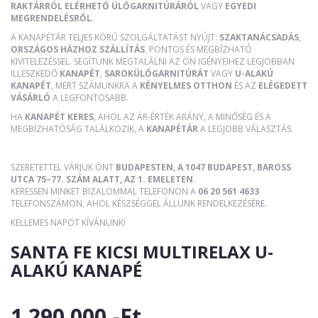
RAKTÁRRÓL ELÉRHETŐ ÜLŐGARNITÚRÁRÓL
VAGY
EGYEDI
MEGRENDELÉSRŐL
.
A KANAPÉTÁR TELJES KÖRŰ SZOLGÁLTATÁST NYÚJT:
SZAKTANÁCSADÁS
,
ORSZÁGOS HÁZHOZ SZÁLLÍTÁS
, PONTOS ÉS MEGBÍZHATÓ
KIVITELEZÉSSEL. SEGÍTÜNK MEGTALÁLNI AZ ÖN IGÉNYEIHEZ LEGJOBBAN
ILLESZKEDŐ
KANAPÉT
,
SAROKÜLŐGARNITÚRÁT
VAGY
U-ALAKÚ
KANAPÉT
, MERT SZÁMUNKRA A
KÉNYELMES OTTHON
ÉS AZ
ELÉGEDETT
VÁSÁRLÓ
A LEGFONTOSABB.
HA
KANAPÉT KERES
, AHOL AZ ÁR-ÉRTÉK ARÁNY, A MINŐSÉG ÉS A
MEGBÍZHATÓSÁG TALÁLKOZIK, A
KANAPÉTÁR
A LEGJOBB VÁLASZTÁS.
SZERETETTEL VÁRJUK ÖNT
BUDAPESTEN, A 1047 BUDAPEST, BAROSS
UTCA 75–77. SZÁM ALATT, AZ 1. EMELETEN
.
KERESSEN MINKET BIZALOMMAL TELEFONON A
06 20 561 4633
TELEFONSZÁMON, AHOL KÉSZSÉGGEL ÁLLUNK RENDELKEZÉSÉRE.
KELLEMES NAPOT KÍVÁNUNK!
SANTA FE KICSI MULTIRELAX U-
ALAKÚ KANAPÉ
1 290 000,-Ft