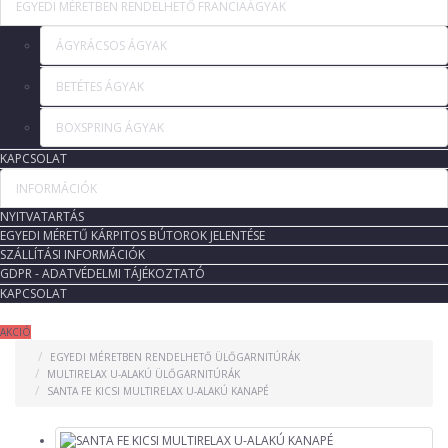
EGYEDI MÉRETBEN RENDELHETŐ FRANCIAÁGYAK
ÁGYRÁCSOS ÁGYAK
BETÉTES ÁGYAK
BOXSPRING ÁGYAK
KAPCSOLAT
INFORMÁCIÓK
NYITVATARTÁS
EGYEDI MÉRETŰ KÁRPITOS BÚTOROK JELENTÉSE
SZÁLLÍTÁSI INFORMÁCIÓK
GDPR - ADATVÉDELMI TÁJÉKOZTATÓ
KAPCSOLAT
AKCIÓ
EGYEDI MÉRETBEN RENDELHETŐ ÜLŐGARNITÚRÁK
MULTIRELAX U-ALAKÚ ÜLŐGARNITÚRÁK
SANTA FE KICSI MULTIRELAX U-ALAKÚ KANAPÉ