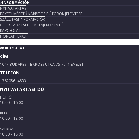
×
INFORMÁCIÓK
NYITVATARTÁS
EGYEDI MÉRETŰ KÁRPITOS BÚTOROK JELENTÉSE
SZÁLLÍTÁSI INFORMÁCIÓK
GDPR - ADATVÉDELMI TÁJÉKOZTATÓ
KAPCSOLAT
HONLAPTÉRKÉP
×
KAPCSOLAT
CÍM
1047 BUDAPEST, BAROSS UTCA 75-77. 1 EMELET
TELEFON
+36205614633
NYITVATARTÁSI IDŐ
HÉTFŐ:
10:00 – 16:00
KEDD:
10:00 – 18:00
SZERDA:
10:00 – 18:00