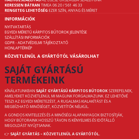
KERESSEN BÁTRAN
TIMEA 06 20 / 561 46 33
RENGETEG LEHETŐSÉG
EZER SZÍN, ANYAG ÉS MÉRET
INFORMÁCIÓK
NYITVATARTÁS
EGYEDI MÉRETŰ KÁRPITOS BÚTOROK JELENTÉSE
SZÁLLÍTÁSI INFORMÁCIÓK
GDPR - ADATVÉDELMI TÁJÉKOZTATÓ
HONLAPTÉRKÉP
KÖZVETLENÜL A GYÁRTÓTÓL VÁSÁROLHAT
SAJÁT GYÁRTÁSÚ
TERMÉKEINK
KÍNÁLATUNKBAN
SAJÁT GYÁRTÁSÚ KÁRPITOS BÚTOROK
SZEREPELNEK,
AMELYEKET KÖZVETLENÜL MI MAGUNK FORGALMAZUNK. EZ LEHETŐVÉ
TESZI AZ EGYEDI MÉRETEZÉST, A RUGALMAS KIALAKÍTÁST ÉS A
MEGBÍZHATÓ MINŐSÉGET, KÖZVETÍTŐK NÉLKÜL.
A GONDOS KIVITELEZÉS ÉS A MINŐSÉGI ALAPANYAGOK BIZTOSÍTJÁK,
HOGY BÚTORAINK HOSSZÚ TÁVON IS KÉNYELMES ÉS IDŐTÁLLÓ
MEGOLDÁST NYÚJTSANAK.
👉
SAJÁT GYÁRTÁS – KÖZVETLENÜL A GYÁRTÓTÓL.