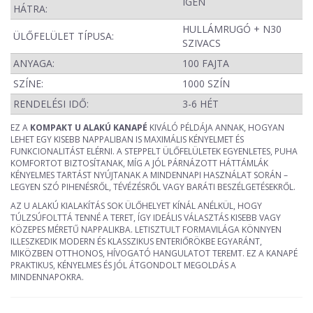
IGEN
HÁTRA:
HULLÁMRUGÓ + N30
ÜLŐFELÜLET TÍPUSA:
SZIVACS
ANYAGA:
100 FAJTA
SZÍNE:
1000 SZÍN
RENDELÉSI IDŐ:
3-6 HÉT
EZ A
KOMPAKT U ALAKÚ KANAPÉ
KIVÁLÓ PÉLDÁJA ANNAK, HOGYAN
LEHET EGY KISEBB NAPPALIBAN IS MAXIMÁLIS KÉNYELMET ÉS
FUNKCIONALITÁST ELÉRNI. A STEPPELT ÜLŐFELÜLETEK EGYENLETES, PUHA
KOMFORTOT BIZTOSÍTANAK, MÍG A JÓL PÁRNÁZOTT HÁTTÁMLÁK
KÉNYELMES TARTÁST NYÚJTANAK A MINDENNAPI HASZNÁLAT SORÁN –
LEGYEN SZÓ PIHENÉSRŐL, TÉVÉZÉSRŐL VAGY BARÁTI BESZÉLGETÉSEKRŐL.
AZ U ALAKÚ KIALAKÍTÁS SOK ÜLŐHELYET KÍNÁL ANÉLKÜL, HOGY
TÚLZSÚFOLTTÁ TENNÉ A TERET, ÍGY IDEÁLIS VÁLASZTÁS KISEBB VAGY
KÖZEPES MÉRETŰ NAPPALIKBA. LETISZTULT FORMAVILÁGA KÖNNYEN
ILLESZKEDIK MODERN ÉS KLASSZIKUS ENTERIŐRÖKBE EGYARÁNT,
MIKÖZBEN OTTHONOS, HÍVOGATÓ HANGULATOT TEREMT. EZ A KANAPÉ
PRAKTIKUS, KÉNYELMES ÉS JÓL ÁTGONDOLT MEGOLDÁS A
MINDENNAPOKRA.