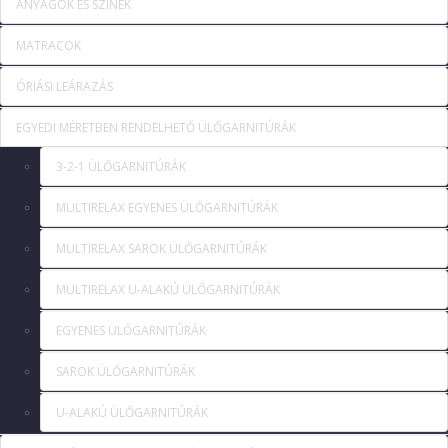
ANYAGOK ÉS SZÍNEK
MATRACOK
ÓRIÁSI LEÁRAZÁS
EGYEDI MÉRETBEN RENDELHETŐ ÜLŐGARNITÚRÁK
3-2-1 ÜLŐGARNITÚRÁK
MULTIRELAX EGYENES ÜLŐGARNITÚRÁK
MULTIRELAX SAROK ÜLŐGARNITÚRÁK
MULTIRELAX U-ALAKÚ ÜLŐGARNITÚRÁK
EGYENES ÜLŐGARNITÚRÁK
SAROK ÜLŐGARNITÚRÁK
U-ALAKÚ ÜLŐGARNITÚRÁK