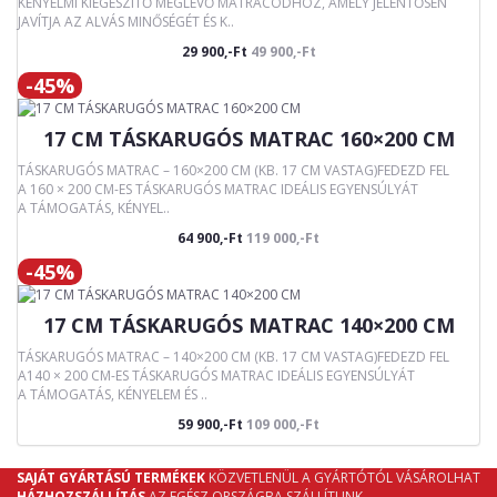
KÉNYELMI KIEGÉSZÍTŐ MEGLÉVŐ MATRACODHOZ, AMELY JELENTŐSEN
JAVÍTJA AZ ALVÁS MINŐSÉGÉT ÉS K..
29 900,-Ft
49 900,-Ft
-45%
17 CM TÁSKARUGÓS MATRAC 160×200 CM
TÁSKARUGÓS MATRAC – 160×200 CM (KB. 17 CM VASTAG)FEDEZD FEL
A 160 × 200 CM-ES TÁSKARUGÓS MATRAC IDEÁLIS EGYENSÚLYÁT
A TÁMOGATÁS, KÉNYEL..
64 900,-Ft
119 000,-Ft
-45%
17 CM TÁSKARUGÓS MATRAC 140×200 CM
TÁSKARUGÓS MATRAC – 140×200 CM (KB. 17 CM VASTAG)FEDEZD FEL
A140 × 200 CM-ES TÁSKARUGÓS MATRAC IDEÁLIS EGYENSÚLYÁT
A TÁMOGATÁS, KÉNYELEM ÉS ..
59 900,-Ft
109 000,-Ft
SAJÁT GYÁRTÁSÚ TERMÉKEK
KÖZVETLENÜL A GYÁRTÓTÓL VÁSÁROLHAT
HÁZHOZSZÁLLÍTÁS
AZ EGÉSZ ORSZÁGBA SZÁLLÍTUNK