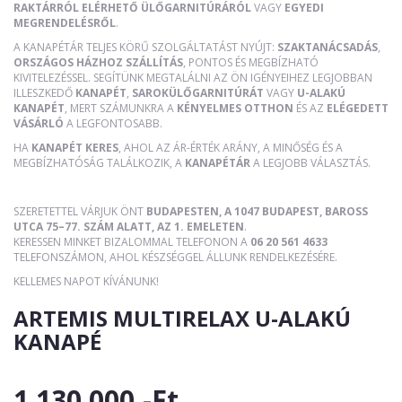
RAKTÁRRÓL ELÉRHETŐ ÜLŐGARNITÚRÁRÓL
VAGY
EGYEDI
MEGRENDELÉSRŐL
.
A KANAPÉTÁR TELJES KÖRŰ SZOLGÁLTATÁST NYÚJT:
SZAKTANÁCSADÁS
,
ORSZÁGOS HÁZHOZ SZÁLLÍTÁS
, PONTOS ÉS MEGBÍZHATÓ
KIVITELEZÉSSEL. SEGÍTÜNK MEGTALÁLNI AZ ÖN IGÉNYEIHEZ LEGJOBBAN
ILLESZKEDŐ
KANAPÉT
,
SAROKÜLŐGARNITÚRÁT
VAGY
U-ALAKÚ
KANAPÉT
, MERT SZÁMUNKRA A
KÉNYELMES OTTHON
ÉS AZ
ELÉGEDETT
VÁSÁRLÓ
A LEGFONTOSABB.
HA
KANAPÉT KERES
, AHOL AZ ÁR-ÉRTÉK ARÁNY, A MINŐSÉG ÉS A
MEGBÍZHATÓSÁG TALÁLKOZIK, A
KANAPÉTÁR
A LEGJOBB VÁLASZTÁS.
SZERETETTEL VÁRJUK ÖNT
BUDAPESTEN, A 1047 BUDAPEST, BAROSS
UTCA 75–77. SZÁM ALATT, AZ 1. EMELETEN
.
KERESSEN MINKET BIZALOMMAL TELEFONON A
06 20 561 4633
TELEFONSZÁMON, AHOL KÉSZSÉGGEL ÁLLUNK RENDELKEZÉSÉRE.
KELLEMES NAPOT KÍVÁNUNK!
ARTEMIS MULTIRELAX U-ALAKÚ
KANAPÉ
1 130 000,-Ft