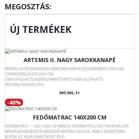
MEGOSZTÁS:
ÚJ TERMÉKEK
ARTEMIS II. NAGY SAROKKANAPÉ
RENDELHETŐ:IGENEGYEDI MÉRETBEN KÉRHETŐ:IGENMÉRETE:285×200
CMFEKVŐFELÜLETE:220×155
CMÁGYAZHATÓ:IGENÁGYNEMŰTARTÓ:IGEN ÁLLÍTHATÓ
FEJTÁMLA:IGENÁLLÍTH..
895 000,-Ft
-40%
FEDŐMATRAC 140X200 CM
FEDŐMATRAC – 140 × 200 CM MÉRETA FEDŐMATRAC EGY PRAKTIKUS ÉS
KÉNYELMI KIEGÉSZÍTŐ MEGLÉVŐ MATRACODHOZ, AMELY JELENTŐSEN
JAVÍTJA AZ ALVÁS MINŐSÉGÉT ÉS K..