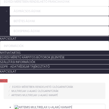
EGYEDI MÉRETBEN RENDELHETŐ FRANCIAÁGYAK
ÁGYRÁCSOS ÁGYAK
BETÉTES ÁGYAK
BOXSPRING ÁGYAK
KAPCSOLAT
INFORMÁCIÓK
NYITVATARTÁS
EGYEDI MÉRETŰ KÁRPITOS BÚTOROK JELENTÉSE
SZÁLLÍTÁSI INFORMÁCIÓK
GDPR - ADATVÉDELMI TÁJÉKOZTATÓ
KAPCSOLAT
AKCIÓ
EGYEDI MÉRETBEN RENDELHETŐ ÜLŐGARNITÚRÁK
MULTIRELAX U-ALAKÚ ÜLŐGARNITÚRÁK
ARTEMIS MULTIRELAX U-ALAKÚ KANAPÉ