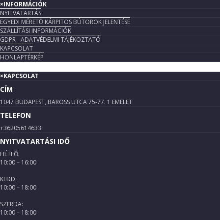
×
INFORMÁCIÓK
NYITVATARTÁS
EGYEDI MÉRETŰ KÁRPITOS BÚTOROK JELENTÉSE
SZÁLLÍTÁSI INFORMÁCIÓK
GDPR - ADATVÉDELMI TÁJÉKOZTATÓ
KAPCSOLAT
HONLAPTÉRKÉP
×
KAPCSOLAT
CÍM
1047 BUDAPEST, BAROSS UTCA 75-77. 1 EMELET
TELEFON
+36205614633
NYITVATARTÁSI IDŐ
HÉTFŐ:
10:00 – 16:00
KEDD:
10:00 – 18:00
SZERDA:
10:00 – 18:00