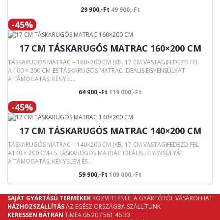
29 900,-Ft
49 900,-Ft
-45%
17 CM TÁSKARUGÓS MATRAC 160×200 CM
TÁSKARUGÓS MATRAC – 160×200 CM (KB. 17 CM VASTAG)FEDEZD FEL
A 160 × 200 CM-ES TÁSKARUGÓS MATRAC IDEÁLIS EGYENSÚLYÁT
A TÁMOGATÁS, KÉNYEL..
64 900,-Ft
119 000,-Ft
-45%
17 CM TÁSKARUGÓS MATRAC 140×200 CM
TÁSKARUGÓS MATRAC – 140×200 CM (KB. 17 CM VASTAG)FEDEZD FEL
A140 × 200 CM-ES TÁSKARUGÓS MATRAC IDEÁLIS EGYENSÚLYÁT
A TÁMOGATÁS, KÉNYELEM ÉS ..
59 900,-Ft
109 000,-Ft
SAJÁT GYÁRTÁSÚ TERMÉKEK
KÖZVETLENÜL A GYÁRTÓTÓL VÁSÁROLHAT
HÁZHOZSZÁLLÍTÁS
AZ EGÉSZ ORSZÁGBA SZÁLLÍTUNK
KERESSEN BÁTRAN
TIMEA 06 20 / 561 46 33