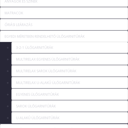
ANYAGOK ÉS SZÍNEK
MATRACOK
ÓRIÁSI LEÁRAZÁS
EGYEDI MÉRETBEN RENDELHETŐ ÜLŐGARNITÚRÁK
3-2-1 ÜLŐGARNITÚRÁK
MULTIRELAX EGYENES ÜLŐGARNITÚRÁK
MULTIRELAX SAROK ÜLŐGARNITÚRÁK
MULTIRELAX U-ALAKÚ ÜLŐGARNITÚRÁK
EGYENES ÜLŐGARNITÚRÁK
SAROK ÜLŐGARNITÚRÁK
U-ALAKÚ ÜLŐGARNITÚRÁK