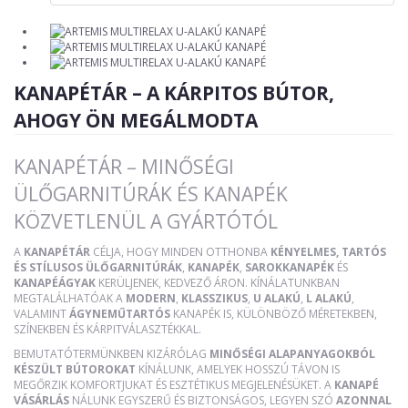
KANAPÉTÁR – A KÁRPITOS BÚTOR,
AHOGY ÖN MEGÁLMODTA
KANAPÉTÁR – MINŐSÉGI
ÜLŐGARNITÚRÁK ÉS KANAPÉK
KÖZVETLENÜL A GYÁRTÓTÓL
A
KANAPÉTÁR
CÉLJA, HOGY MINDEN OTTHONBA
KÉNYELMES, TARTÓS
ÉS STÍLUSOS ÜLŐGARNITÚRÁK
,
KANAPÉK
,
SAROKKANAPÉK
ÉS
KANAPÉÁGYAK
KERÜLJENEK, KEDVEZŐ ÁRON. KÍNÁLATUNKBAN
MEGTALÁLHATÓAK A
MODERN
,
KLASSZIKUS
,
U ALAKÚ
,
L ALAKÚ
,
VALAMINT
ÁGYNEMŰTARTÓS
KANAPÉK IS, KÜLÖNBÖZŐ MÉRETEKBEN,
SZÍNEKBEN ÉS KÁRPITVÁLASZTÉKKAL.
BEMUTATÓTERMÜNKBEN KIZÁRÓLAG
MINŐSÉGI ALAPANYAGOKBÓL
KÉSZÜLT BÚTOROKAT
KÍNÁLUNK, AMELYEK HOSSZÚ TÁVON IS
MEGŐRZIK KOMFORTJUKAT ÉS ESZTÉTIKUS MEGJELENÉSÜKET. A
KANAPÉ
VÁSÁRLÁS
NÁLUNK EGYSZERŰ ÉS BIZTONSÁGOS, LEGYEN SZÓ
AZONNAL