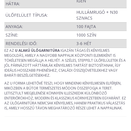
IGEN
HÁTRA:
HULLÁMRUGÓ + N30
ÜLŐFELÜLET TÍPUSA:
SZIVACS
ANYAGA:
100 FAJTA
SZÍNE:
1000 SZÍN
RENDELÉSI IDŐ:
3-6 HÉT
EZ AZ
U ALAKÚ ÜLŐGARNITÚRA
IGAZÁN TÁGAS ÉS KÉNYELMES
MEGOLDÁS, AMELY A NAGYOBB NAPPALIK KÖZPONTI ELEMEKÉNT IS
TÖKÉLETESEN MEGÁLLJA A HELYÉT. A SZÉLES, STEPPELT ÜLŐFELÜLETEK ÉS A
JÓL PÁRNÁZOTT HÁTTÁMLÁK KÉNYELMES TARTÁST BIZTOSÍTANAK, ÍGY
IDEÁLIS HOSSZABB PIHENÉSHEZ, CSALÁDI ÖSSZEJÖVETELEKHEZ VAGY
BARÁTI BESZÉLGETÉSEKHEZ.
AZ U FORMA LEHETŐVÉ TESZI, HOGY MINDENKI KÉNYELMESEN ELFÉRJEN,
MIKÖZBEN A BÚTOR TERMÉSZETES MÓDON ÖSSZEFOGJA A TERET.
LETISZTULT MEGJELENÉSE KÖNNYEN ILLESZKEDIK KÜLÖNBÖZŐ
ENTERIŐRÖKHÖZ, MODERN ÉS KLASSZIKUS KÖRNYEZETBEN EGYARÁNT. EZ
AZ ÜLŐGARNITÚRA NEMCSAK KÉNYELMES, HANEM PRAKTIKUS VÁLASZTÁS
IS, AMELY HOSSZÚ TÁVON MEGHATÁROZÓ RÉSZE LEHET A NAPPALINAK.