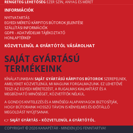
RENGETEG LEHETŐSÉG
EZER SZÍN, ANYAG ÉS MÉRET
INFORMÁCIÓK
NYITVATARTÁS
EGYEDI MÉRETŰ KÁRPITOS BÚTOROK JELENTÉSE
SZÁLLÍTÁSI INFORMÁCIÓK
GDPR - ADATVÉDELMI TÁJÉKOZTATÓ
HONLAPTÉRKÉP
KÖZVETLENÜL A GYÁRTÓTÓL VÁSÁROLHAT
SAJÁT GYÁRTÁSÚ
TERMÉKEINK
KÍNÁLATUNKBAN
SAJÁT GYÁRTÁSÚ KÁRPITOS BÚTOROK
SZEREPELNEK,
AMELYEKET KÖZVETLENÜL MI MAGUNK FORGALMAZUNK. EZ LEHETŐVÉ
TESZI AZ EGYEDI MÉRETEZÉST, A RUGALMAS KIALAKÍTÁST ÉS A
MEGBÍZHATÓ MINŐSÉGET, KÖZVETÍTŐK NÉLKÜL.
A GONDOS KIVITELEZÉS ÉS A MINŐSÉGI ALAPANYAGOK BIZTOSÍTJÁK,
HOGY BÚTORAINK HOSSZÚ TÁVON IS KÉNYELMES ÉS IDŐTÁLLÓ
MEGOLDÁST NYÚJTSANAK.
👉
SAJÁT GYÁRTÁS – KÖZVETLENÜL A GYÁRTÓTÓL.
COPYRIGHT © 2026 KANAPÉTÁR - MINDEN JOG FENNTARTVA!