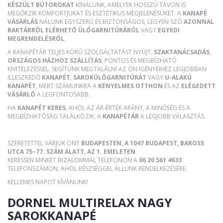
KÉSZÜLT BÚTOROKAT
KÍNÁLUNK, AMELYEK HOSSZÚ TÁVON IS
MEGŐRZIK KOMFORTJUKAT ÉS ESZTÉTIKUS MEGJELENÉSÜKET. A
KANAPÉ
VÁSÁRLÁS
NÁLUNK EGYSZERŰ ÉS BIZTONSÁGOS, LEGYEN SZÓ
AZONNAL
RAKTÁRRÓL ELÉRHETŐ ÜLŐGARNITÚRÁRÓL
VAGY
EGYEDI
MEGRENDELÉSRŐL
.
A KANAPÉTÁR TELJES KÖRŰ SZOLGÁLTATÁST NYÚJT:
SZAKTANÁCSADÁS
,
ORSZÁGOS HÁZHOZ SZÁLLÍTÁS
, PONTOS ÉS MEGBÍZHATÓ
KIVITELEZÉSSEL. SEGÍTÜNK MEGTALÁLNI AZ ÖN IGÉNYEIHEZ LEGJOBBAN
ILLESZKEDŐ
KANAPÉT
,
SAROKÜLŐGARNITÚRÁT
VAGY
U-ALAKÚ
KANAPÉT
, MERT SZÁMUNKRA A
KÉNYELMES OTTHON
ÉS AZ
ELÉGEDETT
VÁSÁRLÓ
A LEGFONTOSABB.
HA
KANAPÉT KERES
, AHOL AZ ÁR-ÉRTÉK ARÁNY, A MINŐSÉG ÉS A
MEGBÍZHATÓSÁG TALÁLKOZIK, A
KANAPÉTÁR
A LEGJOBB VÁLASZTÁS.
SZERETETTEL VÁRJUK ÖNT
BUDAPESTEN, A 1047 BUDAPEST, BAROSS
UTCA 75–77. SZÁM ALATT, AZ 1. EMELETEN
.
KERESSEN MINKET BIZALOMMAL TELEFONON A
06 20 561 4633
TELEFONSZÁMON, AHOL KÉSZSÉGGEL ÁLLUNK RENDELKEZÉSÉRE.
KELLEMES NAPOT KÍVÁNUNK!
DORNEL MULTIRELAX NAGY
SAROKKANAPÉ