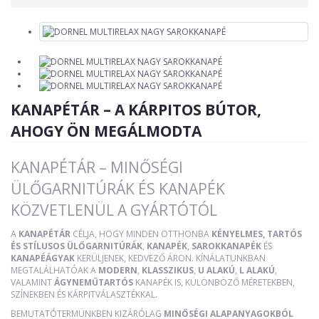
KANAPÉTÁR – A KÁRPITOS BÚTOR,
AHOGY ÖN MEGÁLMODTA
KANAPÉTÁR – MINŐSÉGI
ÜLŐGARNITÚRÁK ÉS KANAPÉK
KÖZVETLENÜL A GYÁRTÓTÓL
A
KANAPÉTÁR
CÉLJA, HOGY MINDEN OTTHONBA
KÉNYELMES, TARTÓS
ÉS STÍLUSOS ÜLŐGARNITÚRÁK
,
KANAPÉK
,
SAROKKANAPÉK
ÉS
KANAPÉÁGYAK
KERÜLJENEK, KEDVEZŐ ÁRON. KÍNÁLATUNKBAN
MEGTALÁLHATÓAK A
MODERN
,
KLASSZIKUS
,
U ALAKÚ
,
L ALAKÚ
,
VALAMINT
ÁGYNEMŰTARTÓS
KANAPÉK IS, KÜLÖNBÖZŐ MÉRETEKBEN,
SZÍNEKBEN ÉS KÁRPITVÁLASZTÉKKAL.
BEMUTATÓTERMÜNKBEN KIZÁRÓLAG
MINŐSÉGI ALAPANYAGOKBÓL