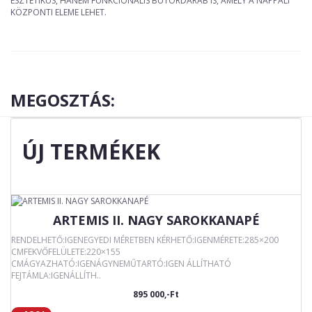
ESZTÉTIKUS, HANEM FUNKCIONÁLIS BÚTORDARAB IS, AMELY A NAPPALI
KÖZPONTI ELEME LEHET.
MEGOSZTÁS:
ÚJ TERMÉKEK
ARTEMIS II. NAGY SAROKKANAPÉ
RENDELHETŐ:IGENEGYEDI MÉRETBEN KÉRHETŐ:IGENMÉRETE:285×200
CMFEKVŐFELÜLETE:220×155
CMÁGYAZHATÓ:IGENÁGYNEMŰTARTÓ:IGEN ÁLLÍTHATÓ
FEJTÁMLA:IGENÁLLÍTH..
895 000,-Ft