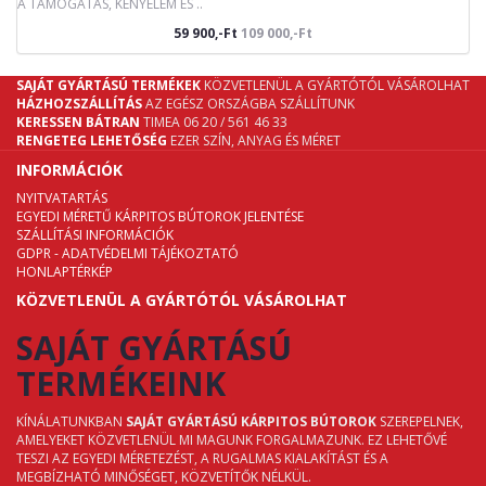
A TÁMOGATÁS, KÉNYELEM ÉS ..
59 900,-Ft
109 000,-Ft
SAJÁT GYÁRTÁSÚ TERMÉKEK
KÖZVETLENÜL A GYÁRTÓTÓL VÁSÁROLHAT
HÁZHOZSZÁLLÍTÁS
AZ EGÉSZ ORSZÁGBA SZÁLLÍTUNK
KERESSEN BÁTRAN
TIMEA 06 20 / 561 46 33
RENGETEG LEHETŐSÉG
EZER SZÍN, ANYAG ÉS MÉRET
INFORMÁCIÓK
NYITVATARTÁS
EGYEDI MÉRETŰ KÁRPITOS BÚTOROK JELENTÉSE
SZÁLLÍTÁSI INFORMÁCIÓK
GDPR - ADATVÉDELMI TÁJÉKOZTATÓ
HONLAPTÉRKÉP
KÖZVETLENÜL A GYÁRTÓTÓL VÁSÁROLHAT
SAJÁT GYÁRTÁSÚ
TERMÉKEINK
KÍNÁLATUNKBAN
SAJÁT GYÁRTÁSÚ KÁRPITOS BÚTOROK
SZEREPELNEK,
AMELYEKET KÖZVETLENÜL MI MAGUNK FORGALMAZUNK. EZ LEHETŐVÉ
TESZI AZ EGYEDI MÉRETEZÉST, A RUGALMAS KIALAKÍTÁST ÉS A
MEGBÍZHATÓ MINŐSÉGET, KÖZVETÍTŐK NÉLKÜL.