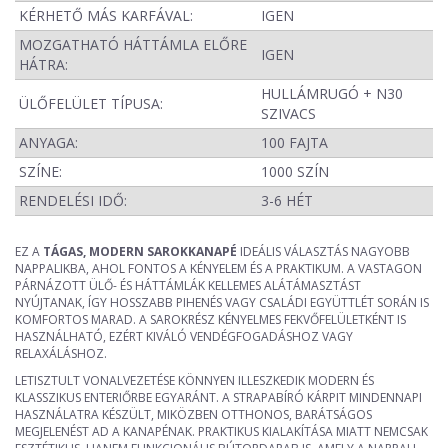
KÉRHETŐ MÁS KARFÁVAL:
IGEN
MOZGATHATÓ HÁTTÁMLA ELŐRE
IGEN
HÁTRA:
HULLÁMRUGÓ + N30
ÜLŐFELÜLET TÍPUSA:
SZIVACS
ANYAGA:
100 FAJTA
SZÍNE:
1000 SZÍN
RENDELÉSI IDŐ:
3-6 HÉT
EZ A
TÁGAS, MODERN SAROKKANAPÉ
IDEÁLIS VÁLASZTÁS NAGYOBB
NAPPALIKBA, AHOL FONTOS A KÉNYELEM ÉS A PRAKTIKUM. A VASTAGON
PÁRNÁZOTT ÜLŐ- ÉS HÁTTÁMLÁK KELLEMES ALÁTÁMASZTÁST
NYÚJTANAK, ÍGY HOSSZABB PIHENÉS VAGY CSALÁDI EGYÜTTLÉT SORÁN IS
KOMFORTOS MARAD. A SAROKRÉSZ KÉNYELMES FEKVŐFELÜLETKÉNT IS
HASZNÁLHATÓ, EZÉRT KIVÁLÓ VENDÉGFOGADÁSHOZ VAGY
RELAXÁLÁSHOZ.
LETISZTULT VONALVEZETÉSE KÖNNYEN ILLESZKEDIK MODERN ÉS
KLASSZIKUS ENTERIŐRBE EGYARÁNT. A STRAPABÍRÓ KÁRPIT MINDENNAPI
HASZNÁLATRA KÉSZÜLT, MIKÖZBEN OTTHONOS, BARÁTSÁGOS
MEGJELENÉST AD A KANAPÉNAK. PRAKTIKUS KIALAKÍTÁSA MIATT NEMCSAK