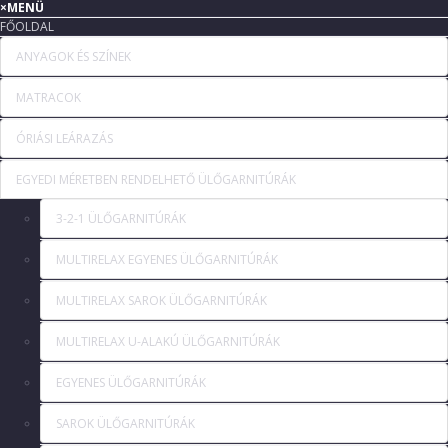
×
MENÜ
FŐOLDAL
ANYAGOK ÉS SZÍNEK
MATRACOK
ÓRIÁSI LEÁRAZÁS
EGYEDI MÉRETBEN RENDELHETŐ ÜLŐGARNITÚRÁK
3-2-1 ÜLŐGARNITÚRÁK
MULTIRELAX EGYENES ÜLŐGARNITÚRÁK
MULTIRELAX SAROK ÜLŐGARNITÚRÁK
MULTIRELAX U-ALAKÚ ÜLŐGARNITÚRÁK
EGYENES ÜLŐGARNITÚRÁK
SAROK ÜLŐGARNITÚRÁK