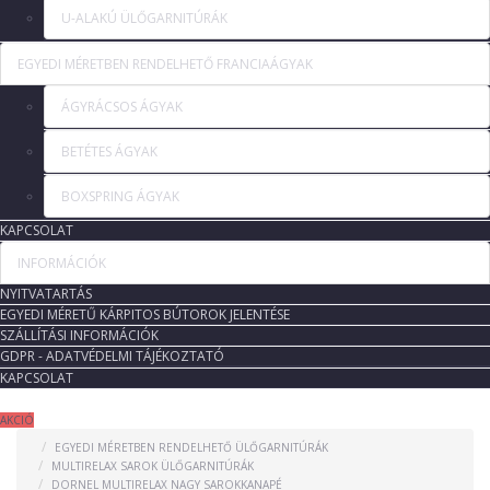
U-ALAKÚ ÜLŐGARNITÚRÁK
EGYEDI MÉRETBEN RENDELHETŐ FRANCIAÁGYAK
ÁGYRÁCSOS ÁGYAK
BETÉTES ÁGYAK
BOXSPRING ÁGYAK
KAPCSOLAT
INFORMÁCIÓK
NYITVATARTÁS
EGYEDI MÉRETŰ KÁRPITOS BÚTOROK JELENTÉSE
SZÁLLÍTÁSI INFORMÁCIÓK
GDPR - ADATVÉDELMI TÁJÉKOZTATÓ
KAPCSOLAT
AKCIÓ
EGYEDI MÉRETBEN RENDELHETŐ ÜLŐGARNITÚRÁK
MULTIRELAX SAROK ÜLŐGARNITÚRÁK
DORNEL MULTIRELAX NAGY SAROKKANAPÉ