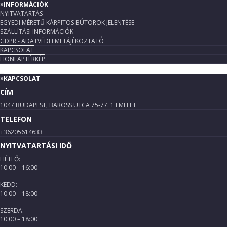
×
INFORMÁCIÓK
NYITVATARTÁS
EGYEDI MÉRETŰ KÁRPITOS BÚTOROK JELENTÉSE
SZÁLLÍTÁSI INFORMÁCIÓK
GDPR - ADATVÉDELMI TÁJÉKOZTATÓ
KAPCSOLAT
HONLAPTÉRKÉP
×
KAPCSOLAT
CÍM
1047 BUDAPEST, BAROSS UTCA 75-77. 1 EMELET
TELEFON
+36205614633
NYITVATARTÁSI IDŐ
HÉTFŐ:
10:00 – 16:00
KEDD:
10:00 – 18:00
SZERDA:
10:00 – 18:00