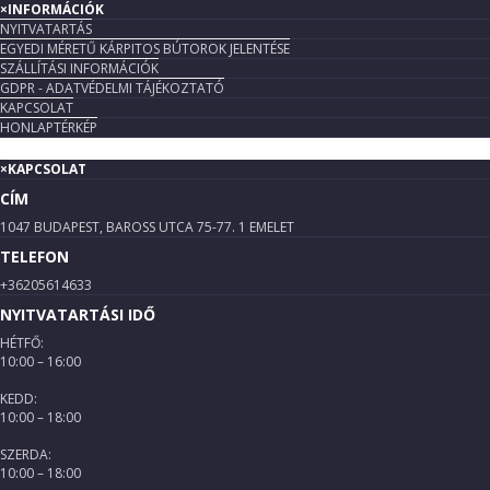
×
INFORMÁCIÓK
NYITVATARTÁS
EGYEDI MÉRETŰ KÁRPITOS BÚTOROK JELENTÉSE
SZÁLLÍTÁSI INFORMÁCIÓK
GDPR - ADATVÉDELMI TÁJÉKOZTATÓ
KAPCSOLAT
HONLAPTÉRKÉP
×
KAPCSOLAT
CÍM
1047 BUDAPEST, BAROSS UTCA 75-77. 1 EMELET
TELEFON
+36205614633
NYITVATARTÁSI IDŐ
HÉTFŐ:
10:00 – 16:00
KEDD:
10:00 – 18:00
SZERDA:
10:00 – 18:00