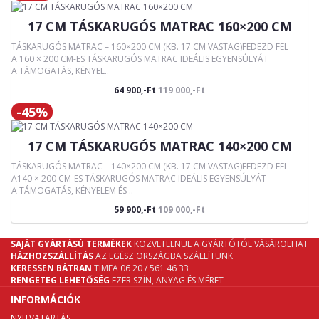
17 CM TÁSKARUGÓS MATRAC 160×200 CM
TÁSKARUGÓS MATRAC – 160×200 CM (KB. 17 CM VASTAG)FEDEZD FEL
A 160 × 200 CM-ES TÁSKARUGÓS MATRAC IDEÁLIS EGYENSÚLYÁT
A TÁMOGATÁS, KÉNYEL..
64 900,-Ft
119 000,-Ft
-45%
17 CM TÁSKARUGÓS MATRAC 140×200 CM
TÁSKARUGÓS MATRAC – 140×200 CM (KB. 17 CM VASTAG)FEDEZD FEL
A140 × 200 CM-ES TÁSKARUGÓS MATRAC IDEÁLIS EGYENSÚLYÁT
A TÁMOGATÁS, KÉNYELEM ÉS ..
59 900,-Ft
109 000,-Ft
SAJÁT GYÁRTÁSÚ TERMÉKEK
KÖZVETLENÜL A GYÁRTÓTÓL VÁSÁROLHAT
HÁZHOZSZÁLLÍTÁS
AZ EGÉSZ ORSZÁGBA SZÁLLÍTUNK
KERESSEN BÁTRAN
TIMEA 06 20 / 561 46 33
RENGETEG LEHETŐSÉG
EZER SZÍN, ANYAG ÉS MÉRET
INFORMÁCIÓK
NYITVATARTÁS