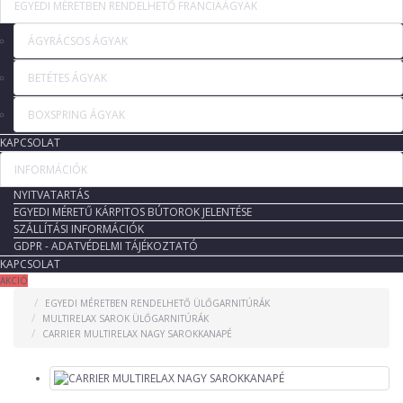
EGYEDI MÉRETBEN RENDELHETŐ FRANCIAÁGYAK
ÁGYRÁCSOS ÁGYAK
BETÉTES ÁGYAK
BOXSPRING ÁGYAK
KAPCSOLAT
INFORMÁCIÓK
NYITVATARTÁS
EGYEDI MÉRETŰ KÁRPITOS BÚTOROK JELENTÉSE
SZÁLLÍTÁSI INFORMÁCIÓK
GDPR - ADATVÉDELMI TÁJÉKOZTATÓ
KAPCSOLAT
AKCIÓ
EGYEDI MÉRETBEN RENDELHETŐ ÜLŐGARNITÚRÁK
MULTIRELAX SAROK ÜLŐGARNITÚRÁK
CARRIER MULTIRELAX NAGY SAROKKANAPÉ