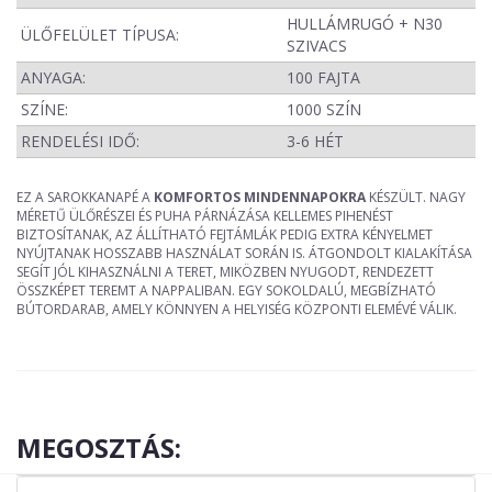
HULLÁMRUGÓ + N30
ÜLŐFELÜLET TÍPUSA:
SZIVACS
ANYAGA:
100 FAJTA
SZÍNE:
1000 SZÍN
RENDELÉSI IDŐ:
3-6 HÉT
EZ A SAROKKANAPÉ A
KOMFORTOS MINDENNAPOKRA
KÉSZÜLT. NAGY
MÉRETŰ ÜLŐRÉSZEI ÉS PUHA PÁRNÁZÁSA KELLEMES PIHENÉST
BIZTOSÍTANAK, AZ ÁLLÍTHATÓ FEJTÁMLÁK PEDIG EXTRA KÉNYELMET
NYÚJTANAK HOSSZABB HASZNÁLAT SORÁN IS. ÁTGONDOLT KIALAKÍTÁSA
SEGÍT JÓL KIHASZNÁLNI A TERET, MIKÖZBEN NYUGODT, RENDEZETT
ÖSSZKÉPET TEREMT A NAPPALIBAN. EGY SOKOLDALÚ, MEGBÍZHATÓ
BÚTORDARAB, AMELY KÖNNYEN A HELYISÉG KÖZPONTI ELEMÉVÉ VÁLIK.
MEGOSZTÁS: