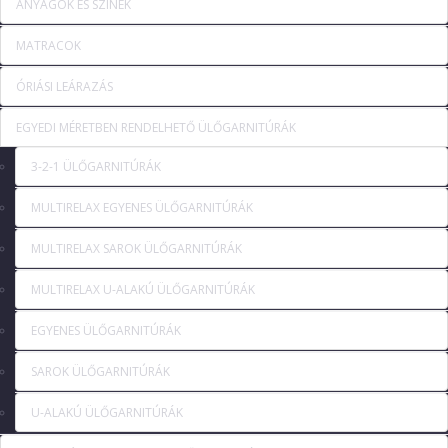
ANYAGOK ÉS SZÍNEK
MATRACOK
ÓRIÁSI LEÁRAZÁS
EGYEDI MÉRETBEN RENDELHETŐ ÜLŐGARNITÚRÁK
3-2-1 ÜLŐGARNITÚRÁK
MULTIRELAX EGYENES ÜLŐGARNITÚRÁK
MULTIRELAX SAROK ÜLŐGARNITÚRÁK
MULTIRELAX U-ALAKÚ ÜLŐGARNITÚRÁK
EGYENES ÜLŐGARNITÚRÁK
SAROK ÜLŐGARNITÚRÁK
U-ALAKÚ ÜLŐGARNITÚRÁK