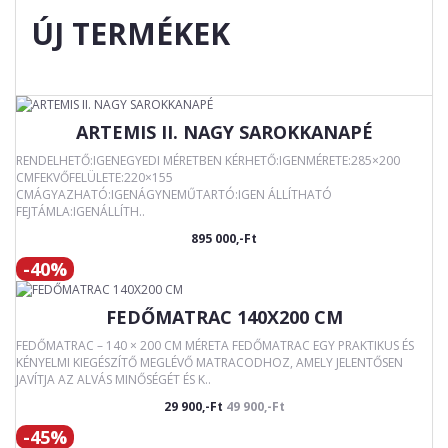
ÚJ TERMÉKEK
ARTEMIS II. NAGY SAROKKANAPÉ
RENDELHETŐ:IGENEGYEDI MÉRETBEN KÉRHETŐ:IGENMÉRETE:285×200
CMFEKVŐFELÜLETE:220×155
CMÁGYAZHATÓ:IGENÁGYNEMŰTARTÓ:IGEN ÁLLÍTHATÓ
FEJTÁMLA:IGENÁLLÍTH..
895 000,-Ft
-40%
FEDŐMATRAC 140X200 CM
FEDŐMATRAC – 140 × 200 CM MÉRETA FEDŐMATRAC EGY PRAKTIKUS ÉS
KÉNYELMI KIEGÉSZÍTŐ MEGLÉVŐ MATRACODHOZ, AMELY JELENTŐSEN
JAVÍTJA AZ ALVÁS MINŐSÉGÉT ÉS K..
29 900,-Ft
49 900,-Ft
-45%