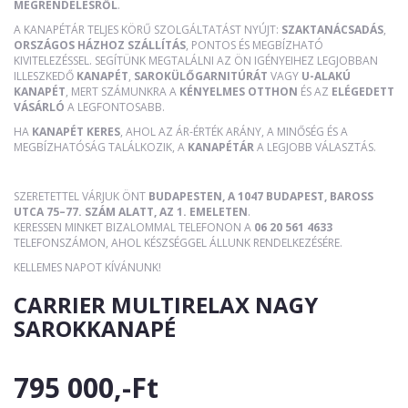
MEGRENDELÉSRŐL
.
A KANAPÉTÁR TELJES KÖRŰ SZOLGÁLTATÁST NYÚJT:
SZAKTANÁCSADÁS
,
ORSZÁGOS HÁZHOZ SZÁLLÍTÁS
, PONTOS ÉS MEGBÍZHATÓ
KIVITELEZÉSSEL. SEGÍTÜNK MEGTALÁLNI AZ ÖN IGÉNYEIHEZ LEGJOBBAN
ILLESZKEDŐ
KANAPÉT
,
SAROKÜLŐGARNITÚRÁT
VAGY
U-ALAKÚ
KANAPÉT
, MERT SZÁMUNKRA A
KÉNYELMES OTTHON
ÉS AZ
ELÉGEDETT
VÁSÁRLÓ
A LEGFONTOSABB.
HA
KANAPÉT KERES
, AHOL AZ ÁR-ÉRTÉK ARÁNY, A MINŐSÉG ÉS A
MEGBÍZHATÓSÁG TALÁLKOZIK, A
KANAPÉTÁR
A LEGJOBB VÁLASZTÁS.
SZERETETTEL VÁRJUK ÖNT
BUDAPESTEN, A 1047 BUDAPEST, BAROSS
UTCA 75–77. SZÁM ALATT, AZ 1. EMELETEN
.
KERESSEN MINKET BIZALOMMAL TELEFONON A
06 20 561 4633
TELEFONSZÁMON, AHOL KÉSZSÉGGEL ÁLLUNK RENDELKEZÉSÉRE.
KELLEMES NAPOT KÍVÁNUNK!
CARRIER MULTIRELAX NAGY
SAROKKANAPÉ
795 000,-Ft