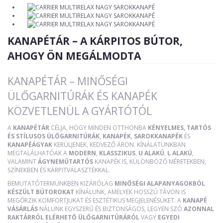
KANAPÉTÁR – A KÁRPITOS BÚTOR,
AHOGY ÖN MEGÁLMODTA
KANAPÉTÁR – MINŐSÉGI
ÜLŐGARNITÚRÁK ÉS KANAPÉK
KÖZVETLENÜL A GYÁRTÓTÓL
A
KANAPÉTÁR
CÉLJA, HOGY MINDEN OTTHONBA
KÉNYELMES, TARTÓS
ÉS STÍLUSOS ÜLŐGARNITÚRÁK
,
KANAPÉK
,
SAROKKANAPÉK
ÉS
KANAPÉÁGYAK
KERÜLJENEK, KEDVEZŐ ÁRON. KÍNÁLATUNKBAN
MEGTALÁLHATÓAK A
MODERN
,
KLASSZIKUS
,
U ALAKÚ
,
L ALAKÚ
,
VALAMINT
ÁGYNEMŰTARTÓS
KANAPÉK IS, KÜLÖNBÖZŐ MÉRETEKBEN,
SZÍNEKBEN ÉS KÁRPITVÁLASZTÉKKAL.
BEMUTATÓTERMÜNKBEN KIZÁRÓLAG
MINŐSÉGI ALAPANYAGOKBÓL
KÉSZÜLT BÚTOROKAT
KÍNÁLUNK, AMELYEK HOSSZÚ TÁVON IS
MEGŐRZIK KOMFORTJUKAT ÉS ESZTÉTIKUS MEGJELENÉSÜKET. A
KANAPÉ
VÁSÁRLÁS
NÁLUNK EGYSZERŰ ÉS BIZTONSÁGOS, LEGYEN SZÓ
AZONNAL
RAKTÁRRÓL ELÉRHETŐ ÜLŐGARNITÚRÁRÓL
VAGY
EGYEDI