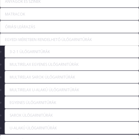
ANYAGOK ÉS SZÍNEK
MATRACOK
ÓRIÁSI LEÁRAZÁS
EGYEDI MÉRETBEN RENDELHETŐ ÜLŐGARNITÚRÁK
3-2-1 ÜLŐGARNITÚRÁK
MULTIRELAX EGYENES ÜLŐGARNITÚRÁK
MULTIRELAX SAROK ÜLŐGARNITÚRÁK
MULTIRELAX U-ALAKÚ ÜLŐGARNITÚRÁK
EGYENES ÜLŐGARNITÚRÁK
SAROK ÜLŐGARNITÚRÁK
U-ALAKÚ ÜLŐGARNITÚRÁK