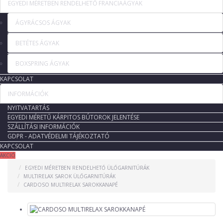
EGYEDI MÉRETBEN RENDELHETŐ FRANCIAÁGYAK
ÁGYRÁCSOS ÁGYAK
BETÉTES ÁGYAK
BOXSPRING ÁGYAK
KAPCSOLAT
INFORMÁCIÓK
NYITVATARTÁS
EGYEDI MÉRETŰ KÁRPITOS BÚTOROK JELENTÉSE
SZÁLLÍTÁSI INFORMÁCIÓK
GDPR - ADATVÉDELMI TÁJÉKOZTATÓ
KAPCSOLAT
AKCIÓ
EGYEDI MÉRETBEN RENDELHETŐ ÜLŐGARNITÚRÁK
MULTIRELAX SAROK ÜLŐGARNITÚRÁK
CARDOSO MULTIRELAX SAROKKANAPÉ