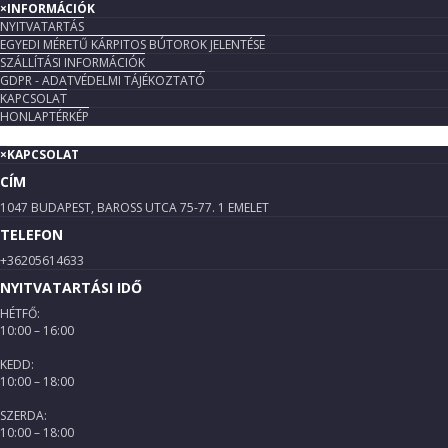
×
INFORMÁCIÓK
NYITVATARTÁS
EGYEDI MÉRETŰ KÁRPITOS BÚTOROK JELENTÉSE
SZÁLLÍTÁSI INFORMÁCIÓK
GDPR - ADATVÉDELMI TÁJÉKOZTATÓ
KAPCSOLAT
HONLAPTÉRKÉP
×
KAPCSOLAT
CÍM
1047 BUDAPEST, BAROSS UTCA 75-77. 1 EMELET
TELEFON
+36205614633
NYITVATARTÁSI IDŐ
HÉTFŐ:
10:00 – 16:00
KEDD:
10:00 – 18:00
SZERDA:
10:00 – 18:00