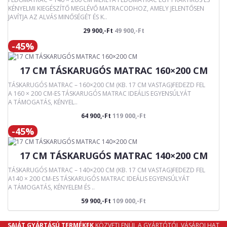
KÉNYELMI KIEGÉSZÍTŐ MEGLÉVŐ MATRACODHOZ, AMELY JELENTŐSEN
JAVÍTJA AZ ALVÁS MINŐSÉGÉT ÉS K..
29 900,-Ft
49 900,-Ft
-45%
17 CM TÁSKARUGÓS MATRAC 160×200 CM
TÁSKARUGÓS MATRAC – 160×200 CM (KB. 17 CM VASTAG)FEDEZD FEL
A 160 × 200 CM-ES TÁSKARUGÓS MATRAC IDEÁLIS EGYENSÚLYÁT
A TÁMOGATÁS, KÉNYEL..
64 900,-Ft
119 000,-Ft
-45%
17 CM TÁSKARUGÓS MATRAC 140×200 CM
TÁSKARUGÓS MATRAC – 140×200 CM (KB. 17 CM VASTAG)FEDEZD FEL
A140 × 200 CM-ES TÁSKARUGÓS MATRAC IDEÁLIS EGYENSÚLYÁT
A TÁMOGATÁS, KÉNYELEM ÉS ..
59 900,-Ft
109 000,-Ft
SAJÁT GYÁRTÁSÚ TERMÉKEK
KÖZVETLENÜL A GYÁRTÓTÓL VÁSÁROLHAT