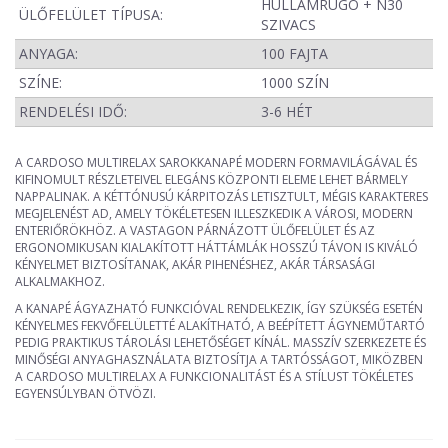
HULLÁMRUGÓ + N30
ÜLŐFELÜLET TÍPUSA:
SZIVACS
ANYAGA:
100 FAJTA
SZÍNE:
1000 SZÍN
RENDELÉSI IDŐ:
3-6 HÉT
A CARDOSO MULTIRELAX SAROKKANAPÉ MODERN FORMAVILÁGÁVAL ÉS
KIFINOMULT RÉSZLETEIVEL ELEGÁNS KÖZPONTI ELEME LEHET BÁRMELY
NAPPALINAK. A KÉTTÓNUSÚ KÁRPITOZÁS LETISZTULT, MÉGIS KARAKTERES
MEGJELENÉST AD, AMELY TÖKÉLETESEN ILLESZKEDIK A VÁROSI, MODERN
ENTERIŐRÖKHÖZ. A VASTAGON PÁRNÁZOTT ÜLŐFELÜLET ÉS AZ
ERGONOMIKUSAN KIALAKÍTOTT HÁTTÁMLÁK HOSSZÚ TÁVON IS KIVÁLÓ
KÉNYELMET BIZTOSÍTANAK, AKÁR PIHENÉSHEZ, AKÁR TÁRSASÁGI
ALKALMAKHOZ.
A KANAPÉ ÁGYAZHATÓ FUNKCIÓVAL RENDELKEZIK, ÍGY SZÜKSÉG ESETÉN
KÉNYELMES FEKVŐFELÜLETTÉ ALAKÍTHATÓ, A BEÉPÍTETT ÁGYNEMŰTARTÓ
PEDIG PRAKTIKUS TÁROLÁSI LEHETŐSÉGET KÍNÁL. MASSZÍV SZERKEZETE ÉS
MINŐSÉGI ANYAGHASZNÁLATA BIZTOSÍTJA A TARTÓSSÁGOT, MIKÖZBEN
A CARDOSO MULTIRELAX A FUNKCIONALITÁST ÉS A STÍLUST TÖKÉLETES
EGYENSÚLYBAN ÖTVÖZI.