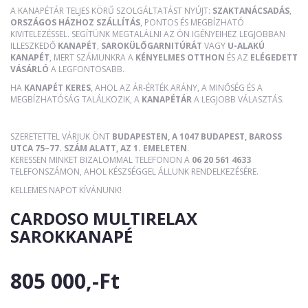
A KANAPÉTÁR TELJES KÖRŰ SZOLGÁLTATÁST NYÚJT:
SZAKTANÁCSADÁS
,
ORSZÁGOS HÁZHOZ SZÁLLÍTÁS
, PONTOS ÉS MEGBÍZHATÓ
KIVITELEZÉSSEL. SEGÍTÜNK MEGTALÁLNI AZ ÖN IGÉNYEIHEZ LEGJOBBAN
ILLESZKEDŐ
KANAPÉT
,
SAROKÜLŐGARNITÚRÁT
VAGY
U-ALAKÚ
KANAPÉT
, MERT SZÁMUNKRA A
KÉNYELMES OTTHON
ÉS AZ
ELÉGEDETT
VÁSÁRLÓ
A LEGFONTOSABB.
HA
KANAPÉT KERES
, AHOL AZ ÁR-ÉRTÉK ARÁNY, A MINŐSÉG ÉS A
MEGBÍZHATÓSÁG TALÁLKOZIK, A
KANAPÉTÁR
A LEGJOBB VÁLASZTÁS.
SZERETETTEL VÁRJUK ÖNT
BUDAPESTEN, A 1047 BUDAPEST, BAROSS
UTCA 75–77. SZÁM ALATT, AZ 1. EMELETEN
.
KERESSEN MINKET BIZALOMMAL TELEFONON A
06 20 561 4633
TELEFONSZÁMON, AHOL KÉSZSÉGGEL ÁLLUNK RENDELKEZÉSÉRE.
KELLEMES NAPOT KÍVÁNUNK!
CARDOSO MULTIRELAX
SAROKKANAPÉ
805 000,-Ft