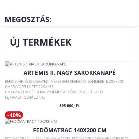
MEGOSZTÁS:
ÚJ TERMÉKEK
ARTEMIS II. NAGY SAROKKANAPÉ
RENDELHETŐ:IGENEGYEDI MÉRETBEN KÉRHETŐ:IGENMÉRETE:285×200
CMFEKVŐFELÜLETE:220×155
CMÁGYAZHATÓ:IGENÁGYNEMŰTARTÓ:IGEN ÁLLÍTHATÓ
FEJTÁMLA:IGENÁLLÍTH..
895 000,-Ft
-40%
FEDŐMATRAC 140X200 CM
FEDŐMATRAC – 140 × 200 CM MÉRETA FEDŐMATRAC EGY PRAKTIKUS ÉS