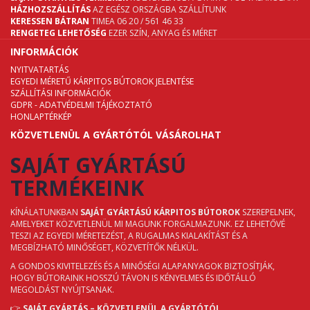
HÁZHOZSZÁLLÍTÁS
AZ EGÉSZ ORSZÁGBA SZÁLLÍTUNK
KERESSEN BÁTRAN
TIMEA 06 20 / 561 46 33
RENGETEG LEHETŐSÉG
EZER SZÍN, ANYAG ÉS MÉRET
INFORMÁCIÓK
NYITVATARTÁS
EGYEDI MÉRETŰ KÁRPITOS BÚTOROK JELENTÉSE
SZÁLLÍTÁSI INFORMÁCIÓK
GDPR - ADATVÉDELMI TÁJÉKOZTATÓ
HONLAPTÉRKÉP
KÖZVETLENÜL A GYÁRTÓTÓL VÁSÁROLHAT
SAJÁT GYÁRTÁSÚ
TERMÉKEINK
KÍNÁLATUNKBAN
SAJÁT GYÁRTÁSÚ KÁRPITOS BÚTOROK
SZEREPELNEK,
AMELYEKET KÖZVETLENÜL MI MAGUNK FORGALMAZUNK. EZ LEHETŐVÉ
TESZI AZ EGYEDI MÉRETEZÉST, A RUGALMAS KIALAKÍTÁST ÉS A
MEGBÍZHATÓ MINŐSÉGET, KÖZVETÍTŐK NÉLKÜL.
A GONDOS KIVITELEZÉS ÉS A MINŐSÉGI ALAPANYAGOK BIZTOSÍTJÁK,
HOGY BÚTORAINK HOSSZÚ TÁVON IS KÉNYELMES ÉS IDŐTÁLLÓ
MEGOLDÁST NYÚJTSANAK.
👉
SAJÁT GYÁRTÁS – KÖZVETLENÜL A GYÁRTÓTÓL.