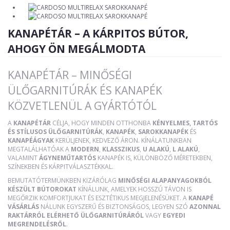
KANAPÉTÁR – A KÁRPITOS BÚTOR,
AHOGY ÖN MEGÁLMODTA
KANAPÉTÁR – MINŐSÉGI
ÜLŐGARNITÚRÁK ÉS KANAPÉK
KÖZVETLENÜL A GYÁRTÓTÓL
A
KANAPÉTÁR
CÉLJA, HOGY MINDEN OTTHONBA
KÉNYELMES, TARTÓS
ÉS STÍLUSOS ÜLŐGARNITÚRÁK
,
KANAPÉK
,
SAROKKANAPÉK
ÉS
KANAPÉÁGYAK
KERÜLJENEK, KEDVEZŐ ÁRON. KÍNÁLATUNKBAN
MEGTALÁLHATÓAK A
MODERN
,
KLASSZIKUS
,
U ALAKÚ
,
L ALAKÚ
,
VALAMINT
ÁGYNEMŰTARTÓS
KANAPÉK IS, KÜLÖNBÖZŐ MÉRETEKBEN,
SZÍNEKBEN ÉS KÁRPITVÁLASZTÉKKAL.
BEMUTATÓTERMÜNKBEN KIZÁRÓLAG
MINŐSÉGI ALAPANYAGOKBÓL
KÉSZÜLT BÚTOROKAT
KÍNÁLUNK, AMELYEK HOSSZÚ TÁVON IS
MEGŐRZIK KOMFORTJUKAT ÉS ESZTÉTIKUS MEGJELENÉSÜKET. A
KANAPÉ
VÁSÁRLÁS
NÁLUNK EGYSZERŰ ÉS BIZTONSÁGOS, LEGYEN SZÓ
AZONNAL
RAKTÁRRÓL ELÉRHETŐ ÜLŐGARNITÚRÁRÓL
VAGY
EGYEDI
MEGRENDELÉSRŐL
.