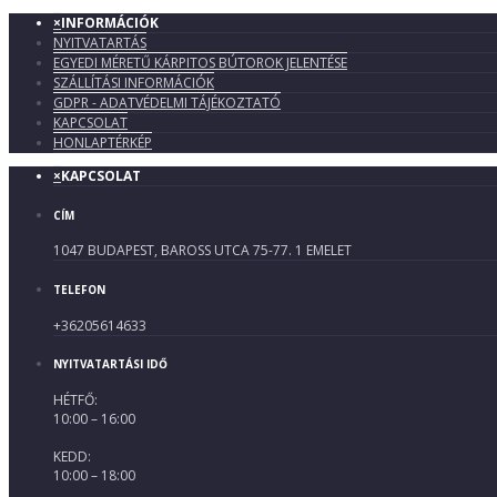
×
INFORMÁCIÓK
NYITVATARTÁS
EGYEDI MÉRETŰ KÁRPITOS BÚTOROK JELENTÉSE
SZÁLLÍTÁSI INFORMÁCIÓK
GDPR - ADATVÉDELMI TÁJÉKOZTATÓ
KAPCSOLAT
HONLAPTÉRKÉP
×
KAPCSOLAT
CÍM
1047 BUDAPEST, BAROSS UTCA 75-77. 1 EMELET
TELEFON
+36205614633
NYITVATARTÁSI IDŐ
HÉTFŐ:
10:00 – 16:00
KEDD:
10:00 – 18:00