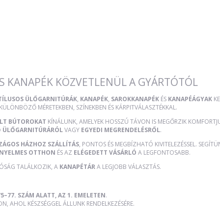
S KANAPÉK KÖZVETLENÜL A GYÁRTÓTÓL
STÍLUSOS ÜLŐGARNITÚRÁK
,
KANAPÉK
,
SAROKKANAPÉK
ÉS
KANAPÉÁGYAK
KE
 KÜLÖNBÖZŐ MÉRETEKBEN, SZÍNEKBEN ÉS KÁRPITVÁLASZTÉKKAL.
ÜLT BÚTOROKAT
KÍNÁLUNK, AMELYEK HOSSZÚ TÁVON IS MEGŐRZIK KOMFORTJUK
Ő ÜLŐGARNITÚRÁRÓL
VAGY
EGYEDI MEGRENDELÉSRŐL
.
ZÁGOS HÁZHOZ SZÁLLÍTÁS
, PONTOS ÉS MEGBÍZHATÓ KIVITELEZÉSSEL. SEGÍT
NYELMES OTTHON
ÉS AZ
ELÉGEDETT VÁSÁRLÓ
A LEGFONTOSABB.
TÓSÁG TALÁLKOZIK, A
KANAPÉTÁR
A LEGJOBB VÁLASZTÁS.
5–77. SZÁM ALATT, AZ 1. EMELETEN
.
, AHOL KÉSZSÉGGEL ÁLLUNK RENDELKEZÉSÉRE.