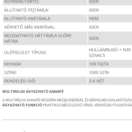
ÁGYNEMŰTARTÓ:
IGEN
ÁLLÍTHATÓ FEJTÁMLA:
IGEN
ÁLLÍTHATÓ KARTÁMLA:
NEM
KÉRHETŐ MÁS KARFÁVAL:
IGEN
MOZGATHATÓ HÁTTÁMLA ELŐRE
IGEN
HÁTRA:
HULLÁMRUGÓ + N30
ÜLŐFELÜLET TÍPUSA:
SZIVACS
ANYAGA:
100 FAJTA
SZÍNE:
1000 SZÍN
RENDELÉSI IDŐ:
3-6 HÉT
MULTIRELAX ÁGYAZHATÓ KANAPÉ
A MULTIRELAX KANAPÉ MODERN MEGJELENÉSÉVEL ÉS KÉNYELMES KIALAKÍTÁSÁ
ÁGYAZHATÓ FUNKCIÓ
PRAKTIKUS MEGOLDÁST KÍNÁL VENDÉGEK FOGADÁS