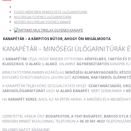
EGYEDI MÉRETBEN RENDELHETŐ ÜLŐGARNITÚRÁK
MULTIRELAX EGYENES ÜLŐGARNITÚRÁK
ARTEMIS MULTIRELAX EGYENES KANAPÉ
KANAPÉTÁR – A KÁRPITOS BÚTOR, AHOGY ÖN MEGÁLMODTA
KANAPÉTÁR – MINŐSÉGI ÜLŐGARNITÚRÁK É
A
KANAPÉTÁR
CÉLJA, HOGY MINDEN OTTHONBA
KÉNYELMES, TARTÓS ÉS 
KLASSZIKUS
,
U ALAKÚ
,
L ALAKÚ
, VALAMINT
ÁGYNEMŰTARTÓS
KANAPÉK IS,
BEMUTATÓTERMÜNKBEN KIZÁRÓLAG
MINŐSÉGI ALAPANYAGOKBÓL KÉSZ
EGYSZERŰ ÉS BIZTONSÁGOS, LEGYEN SZÓ
AZONNAL RAKTÁRRÓL ELÉRHET
A KANAPÉTÁR TELJES KÖRŰ SZOLGÁLTATÁST NYÚJT:
SZAKTANÁCSADÁS
,
ORS
SAROKÜLŐGARNITÚRÁT
VAGY
U-ALAKÚ KANAPÉT
, MERT SZÁMUNKRA A
KÉ
HA
KANAPÉT KERES
, AHOL AZ ÁR-ÉRTÉK ARÁNY, A MINŐSÉG ÉS A MEGBÍZHA
SZERETETTEL VÁRJUK ÖNT
BUDAPESTEN, A 1047 BUDAPEST, BAROSS UTCA 7
KERESSEN MINKET BIZALOMMAL TELEFONON A
06 20 561 4633
TELEFONSZÁMON
KELLEMES NAPOT KÍVÁNUNK!