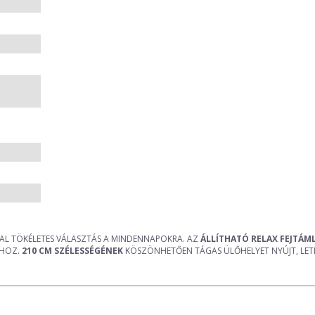
VAL TÖKÉLETES VÁLASZTÁS A MINDENNAPOKRA. AZ
ÁLLÍTHATÓ RELAX FEJTÁM
ÁHOZ.
210 CM SZÉLESSÉGÉNEK
KÖSZÖNHETŐEN TÁGAS ÜLŐHELYET NYÚJT, LETI