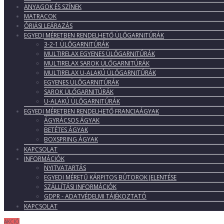
ANYAGOK ÉS SZÍNEK
MATRACOK
ÓRIÁSI LEÁRAZÁS
EGYEDI MÉRETBEN RENDELHETŐ ÜLŐGARNITÚRÁK
3-2-1 ÜLŐGARNITÚRÁK
MULTIRELAX EGYENES ÜLŐGARNITÚRÁK
MULTIRELAX SAROK ÜLŐGARNITÚRÁK
MULTIRELAX U-ALAKÚ ÜLŐGARNITÚRÁK
EGYENES ÜLŐGARNITÚRÁK
SAROK ÜLŐGARNITÚRÁK
U-ALAKÚ ÜLŐGARNITÚRÁK
EGYEDI MÉRETBEN RENDELHETŐ FRANCIAÁGYAK
ÁGYRÁCSOS ÁGYAK
BETÉTES ÁGYAK
BOXSPRING ÁGYAK
KAPCSOLAT
INFORMÁCIÓK
NYITVATARTÁS
EGYEDI MÉRETŰ KÁRPITOS BÚTOROK JELENTÉSE
SZÁLLÍTÁSI INFORMÁCIÓK
GDPR - ADATVÉDELMI TÁJÉKOZTATÓ
KAPCSOLAT
AKCIÓ