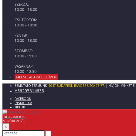
SZERDA:
10:00 – 18:00
CSÜTÖRTÖK:
10:00 – 18:00
PÉNTEK:
10:00 – 18:00
SZOMBAT:
10:00 - 15:00
VASÁRNAP:
10:00 - 12:30
KAPCSOLATFELVÉTELI ŰRLAP
BEMUTATÓ TERMÜNK:
1047 BUDAPEST, BAROSS UTCA 75-77.
| HÍVJON MINKET B
+36205614633
FACEBOOK
INSTAGRAM
TIKTOK
INFORMÁCIÓK
MENÜ
KERESÉS
×