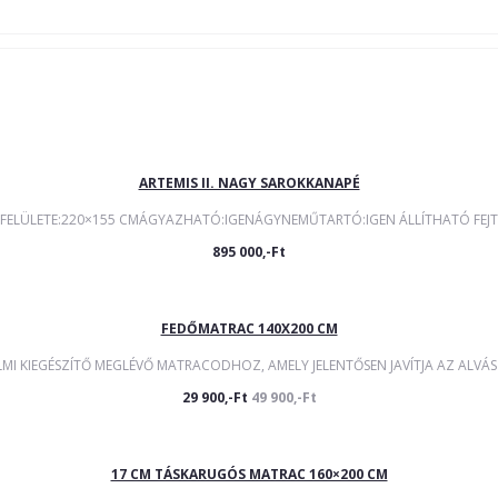
ARTEMIS II. NAGY SAROKKANAPÉ
FELÜLETE:220×155 CMÁGYAZHATÓ:IGENÁGYNEMŰTARTÓ:IGEN ÁLLÍTHATÓ FEJTÁ
895 000,-Ft
FEDŐMATRAC 140X200 CM
MI KIEGÉSZÍTŐ MEGLÉVŐ MATRACODHOZ, AMELY JELENTŐSEN JAVÍTJA AZ ALVÁS 
29 900,-Ft
49 900,-Ft
17 CM TÁSKARUGÓS MATRAC 160×200 CM