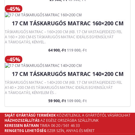
-45%
17 CM TÁSKARUGÓS MATRAC 160×200 CM
TÁSKARUGÓS MATRAC – 160×200 CM (KB. 17 CM VASTAG)FEDEZD FEL
A 160 × 200 CM-ES TÁSKARUGÓS MATRAC IDEÁLIS EGYENSÚLYÁT
A TÁMOGATÁS, KÉNYEL..
64 900,-Ft
119 000,-Ft
-45%
17 CM TÁSKARUGÓS MATRAC 140×200 CM
TÁSKARUGÓS MATRAC – 140×200 CM (KB. 17 CM VASTAG)FEDEZD FEL
A140 × 200 CM-ES TÁSKARUGÓS MATRAC IDEÁLIS EGYENSÚLYÁT
A TÁMOGATÁS, KÉNYELEM ÉS ..
59 900,-Ft
109 000,-Ft
SAJÁT GYÁRTÁSÚ TERMÉKEK
KÖZVETLENÜL A GYÁRTÓTÓL VÁSÁROLHAT
HÁZHOZSZÁLLÍTÁS
AZ EGÉSZ ORSZÁGBA SZÁLLÍTUNK
KERESSEN BÁTRAN
TIMEA 06 20 / 561 46 33
RENGETEG LEHETŐSÉG
EZER SZÍN, ANYAG ÉS MÉRET