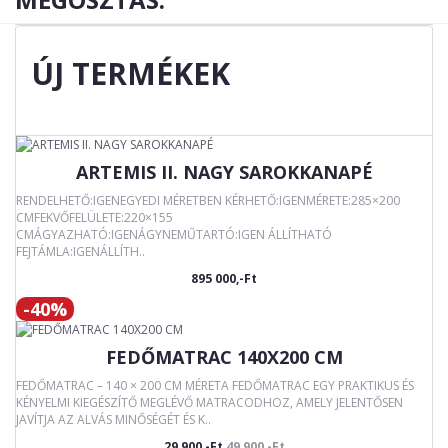
ÚJ TERMÉKEK
ARTEMIS II. NAGY SAROKKANAPÉ
RENDELHETŐ:IGENEGYEDI MÉRETBEN KÉRHETŐ:IGENMÉRETE:285×200
CMFEKVŐFELÜLETE:220×155
CMÁGYAZHATÓ:IGENÁGYNEMŰTARTÓ:IGEN ÁLLÍTHATÓ
FEJTÁMLA:IGENÁLLÍTH..
895 000,-Ft
-40%
FEDŐMATRAC 140X200 CM
FEDŐMATRAC – 140 × 200 CM MÉRETA FEDŐMATRAC EGY PRAKTIKUS ÉS
KÉNYELMI KIEGÉSZÍTŐ MEGLÉVŐ MATRACODHOZ, AMELY JELENTŐSEN
JAVÍTJA AZ ALVÁS MINŐSÉGÉT ÉS K..
29 900,-Ft
49 900,-Ft