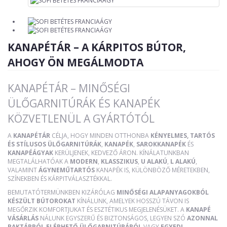
KANAPÉTÁR – A KÁRPITOS BÚTOR,
AHOGY ÖN MEGÁLMODTA
KANAPÉTÁR – MINŐSÉGI
ÜLŐGARNITÚRÁK ÉS KANAPÉK
KÖZVETLENÜL A GYÁRTÓTÓL
A
KANAPÉTÁR
CÉLJA, HOGY MINDEN OTTHONBA
KÉNYELMES, TARTÓS
ÉS STÍLUSOS ÜLŐGARNITÚRÁK
,
KANAPÉK
,
SAROKKANAPÉK
ÉS
KANAPÉÁGYAK
KERÜLJENEK, KEDVEZŐ ÁRON. KÍNÁLATUNKBAN
MEGTALÁLHATÓAK A
MODERN
,
KLASSZIKUS
,
U ALAKÚ
,
L ALAKÚ
,
VALAMINT
ÁGYNEMŰTARTÓS
KANAPÉK IS, KÜLÖNBÖZŐ MÉRETEKBEN,
SZÍNEKBEN ÉS KÁRPITVÁLASZTÉKKAL.
BEMUTATÓTERMÜNKBEN KIZÁRÓLAG
MINŐSÉGI ALAPANYAGOKBÓL
KÉSZÜLT BÚTOROKAT
KÍNÁLUNK, AMELYEK HOSSZÚ TÁVON IS
MEGŐRZIK KOMFORTJUKAT ÉS ESZTÉTIKUS MEGJELENÉSÜKET. A
KANAPÉ
VÁSÁRLÁS
NÁLUNK EGYSZERŰ ÉS BIZTONSÁGOS, LEGYEN SZÓ
AZONNAL
RAKTÁRRÓL ELÉRHETŐ ÜLŐGARNITÚRÁRÓL
VAGY
EGYEDI