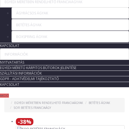
EGYEDI MÉRETBEN RENDELHETŐ FRANCIAÁGYAK
ÁGYRÁCSOS ÁGYAK
BETÉTES ÁGYAK
BOXSPRING ÁGYAK
KAPCSOLAT
INFORMÁCIÓK
NYITVATARTÁS
EGYEDI MÉRETŰ KÁRPITOS BÚTOROK JELENTÉSE
SZÁLLÍTÁSI INFORMÁCIÓK
GDPR - ADATVÉDELMI TÁJÉKOZTATÓ
KAPCSOLAT
AKCIÓ
EGYEDI MÉRETBEN RENDELHETŐ FRANCIAÁGYAK
BETÉTES ÁGYAK
SOFI BETÉTES FRANCIAÁGY
-38%