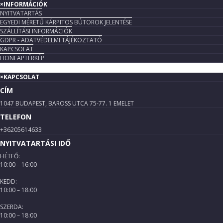
×
INFORMÁCIÓK
NYITVATARTÁS
EGYEDI MÉRETŰ KÁRPITOS BÚTOROK JELENTÉSE
SZÁLLÍTÁSI INFORMÁCIÓK
GDPR - ADATVÉDELMI TÁJÉKOZTATÓ
KAPCSOLAT
HONLAPTÉRKÉP
×
KAPCSOLAT
CÍM
1047 BUDAPEST, BAROSS UTCA 75-77. 1 EMELET
TELEFON
+36205614633
NYITVATARTÁSI IDŐ
HÉTFŐ:
10:00 – 16:00
KEDD:
10:00 – 18:00
SZERDA:
10:00 – 18:00