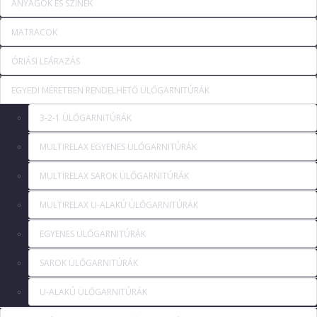
ANYAGOK ÉS SZÍNEK
MATRACOK
ÓRIÁSI LEÁRAZÁS
EGYEDI MÉRETBEN RENDELHETŐ ÜLŐGARNITÚRÁK
3-2-1 ÜLŐGARNITÚRÁK
MULTIRELAX EGYENES ÜLŐGARNITÚRÁK
MULTIRELAX SAROK ÜLŐGARNITÚRÁK
MULTIRELAX U-ALAKÚ ÜLŐGARNITÚRÁK
EGYENES ÜLŐGARNITÚRÁK
SAROK ÜLŐGARNITÚRÁK
U-ALAKÚ ÜLŐGARNITÚRÁK