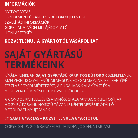
INFORMÁCIÓK
NYITVATARTÁS
EGYEDI MÉRETŰ KÁRPITOS BÚTOROK JELENTÉSE
SZÁLLÍTÁSI INFORMÁCIÓK
GDPR - ADATVÉDELMI TÁJÉKOZTATÓ
HONLAPTÉRKÉP
KÖZVETLENÜL A GYÁRTÓTÓL VÁSÁROLHAT
SAJÁT GYÁRTÁSÚ
TERMÉKEINK
KÍNÁLATUNKBAN
SAJÁT GYÁRTÁSÚ KÁRPITOS BÚTOROK
SZEREPELNEK,
AMELYEKET KÖZVETLENÜL MI MAGUNK FORGALMAZUNK. EZ LEHETŐVÉ
TESZI AZ EGYEDI MÉRETEZÉST, A RUGALMAS KIALAKÍTÁST ÉS A
MEGBÍZHATÓ MINŐSÉGET, KÖZVETÍTŐK NÉLKÜL.
A GONDOS KIVITELEZÉS ÉS A MINŐSÉGI ALAPANYAGOK BIZTOSÍTJÁK,
HOGY BÚTORAINK HOSSZÚ TÁVON IS KÉNYELMES ÉS IDŐTÁLLÓ
MEGOLDÁST NYÚJTSANAK.
👉
SAJÁT GYÁRTÁS – KÖZVETLENÜL A GYÁRTÓTÓL.
COPYRIGHT © 2026 KANAPÉTÁR - MINDEN JOG FENNTARTVA!