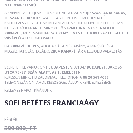
MEGRENDELÉSRŐL
.
A KANAPÉTÁR TELJES KÖRŰ SZOLGÁLTATÁST NYÚJT:
SZAKTANÁCSADÁS
,
ORSZÁGOS HÁZHOZ SZÁLLÍTÁS
, PONTOS ÉS MEGBÍZHATÓ
KIVITELEZÉSSEL. SEGÍTÜNK MEGTALÁLNI AZ ÖN IGÉNYEIHEZ LEGJOBBAN
ILLESZKEDŐ
KANAPÉT
,
SAROKÜLŐGARNITÚRÁT
VAGY
U-ALAKÚ
KANAPÉT
, MERT SZÁMUNKRA A
KÉNYELMES OTTHON
ÉS AZ
ELÉGEDETT
VÁSÁRLÓ
A LEGFONTOSABB.
HA
KANAPÉT KERES
, AHOL AZ ÁR-ÉRTÉK ARÁNY, A MINŐSÉG ÉS A
MEGBÍZHATÓSÁG TALÁLKOZIK, A
KANAPÉTÁR
A LEGJOBB VÁLASZTÁS.
SZERETETTEL VÁRJUK ÖNT
BUDAPESTEN, A 1047 BUDAPEST, BAROSS
UTCA 75–77. SZÁM ALATT, AZ 1. EMELETEN
.
KERESSEN MINKET BIZALOMMAL TELEFONON A
06 20 561 4633
TELEFONSZÁMON, AHOL KÉSZSÉGGEL ÁLLUNK RENDELKEZÉSÉRE.
KELLEMES NAPOT KÍVÁNUNK!
SOFI BETÉTES FRANCIAÁGY
RÉGI ÁR:
399 000,-FT