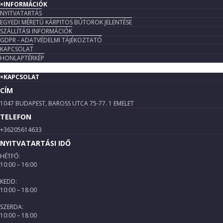
×
INFORMÁCIÓK
NYITVATARTÁS
EGYEDI MÉRETŰ KÁRPITOS BÚTOROK JELENTÉSE
SZÁLLÍTÁSI INFORMÁCIÓK
GDPR - ADATVÉDELMI TÁJÉKOZTATÓ
KAPCSOLAT
HONLAPTÉRKÉP
×
KAPCSOLAT
CÍM
1047 BUDAPEST, BAROSS UTCA 75-77. 1 EMELET
TELEFON
+36205614633
NYITVATARTÁSI IDŐ
HÉTFŐ:
10:00 – 16:00
KEDD:
10:00 – 18:00
SZERDA:
10:00 – 18:00