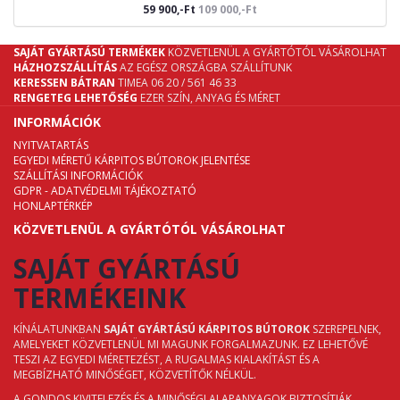
59 900,-Ft
109 000,-Ft
SAJÁT GYÁRTÁSÚ TERMÉKEK
KÖZVETLENÜL A GYÁRTÓTÓL VÁSÁROLHAT
HÁZHOZSZÁLLÍTÁS
AZ EGÉSZ ORSZÁGBA SZÁLLÍTUNK
KERESSEN BÁTRAN
TIMEA 06 20 / 561 46 33
RENGETEG LEHETŐSÉG
EZER SZÍN, ANYAG ÉS MÉRET
INFORMÁCIÓK
NYITVATARTÁS
EGYEDI MÉRETŰ KÁRPITOS BÚTOROK JELENTÉSE
SZÁLLÍTÁSI INFORMÁCIÓK
GDPR - ADATVÉDELMI TÁJÉKOZTATÓ
HONLAPTÉRKÉP
KÖZVETLENÜL A GYÁRTÓTÓL VÁSÁROLHAT
SAJÁT GYÁRTÁSÚ
TERMÉKEINK
KÍNÁLATUNKBAN
SAJÁT GYÁRTÁSÚ KÁRPITOS BÚTOROK
SZEREPELNEK,
AMELYEKET KÖZVETLENÜL MI MAGUNK FORGALMAZUNK. EZ LEHETŐVÉ
TESZI AZ EGYEDI MÉRETEZÉST, A RUGALMAS KIALAKÍTÁST ÉS A
MEGBÍZHATÓ MINŐSÉGET, KÖZVETÍTŐK NÉLKÜL.
A GONDOS KIVITELEZÉS ÉS A MINŐSÉGI ALAPANYAGOK BIZTOSÍTJÁK,