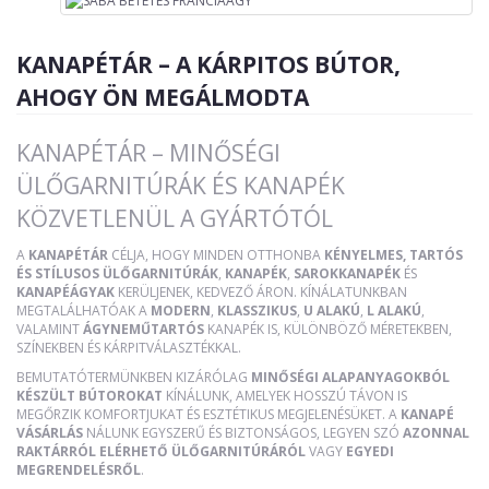
KANAPÉTÁR – A KÁRPITOS BÚTOR,
AHOGY ÖN MEGÁLMODTA
KANAPÉTÁR – MINŐSÉGI
ÜLŐGARNITÚRÁK ÉS KANAPÉK
KÖZVETLENÜL A GYÁRTÓTÓL
A
KANAPÉTÁR
CÉLJA, HOGY MINDEN OTTHONBA
KÉNYELMES, TARTÓS
ÉS STÍLUSOS ÜLŐGARNITÚRÁK
,
KANAPÉK
,
SAROKKANAPÉK
ÉS
KANAPÉÁGYAK
KERÜLJENEK, KEDVEZŐ ÁRON. KÍNÁLATUNKBAN
MEGTALÁLHATÓAK A
MODERN
,
KLASSZIKUS
,
U ALAKÚ
,
L ALAKÚ
,
VALAMINT
ÁGYNEMŰTARTÓS
KANAPÉK IS, KÜLÖNBÖZŐ MÉRETEKBEN,
SZÍNEKBEN ÉS KÁRPITVÁLASZTÉKKAL.
BEMUTATÓTERMÜNKBEN KIZÁRÓLAG
MINŐSÉGI ALAPANYAGOKBÓL
KÉSZÜLT BÚTOROKAT
KÍNÁLUNK, AMELYEK HOSSZÚ TÁVON IS
MEGŐRZIK KOMFORTJUKAT ÉS ESZTÉTIKUS MEGJELENÉSÜKET. A
KANAPÉ
VÁSÁRLÁS
NÁLUNK EGYSZERŰ ÉS BIZTONSÁGOS, LEGYEN SZÓ
AZONNAL
RAKTÁRRÓL ELÉRHETŐ ÜLŐGARNITÚRÁRÓL
VAGY
EGYEDI
MEGRENDELÉSRŐL
.