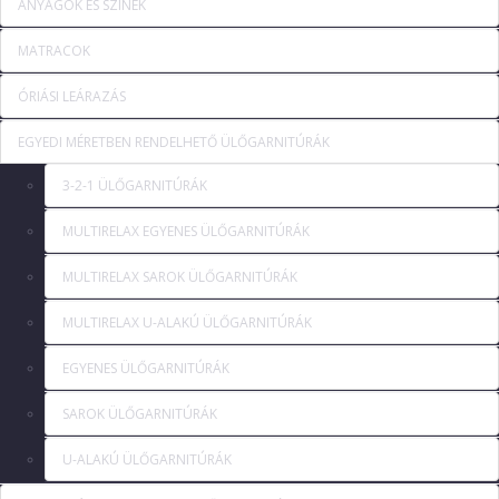
ANYAGOK ÉS SZÍNEK
MATRACOK
ÓRIÁSI LEÁRAZÁS
EGYEDI MÉRETBEN RENDELHETŐ ÜLŐGARNITÚRÁK
3-2-1 ÜLŐGARNITÚRÁK
MULTIRELAX EGYENES ÜLŐGARNITÚRÁK
MULTIRELAX SAROK ÜLŐGARNITÚRÁK
MULTIRELAX U-ALAKÚ ÜLŐGARNITÚRÁK
EGYENES ÜLŐGARNITÚRÁK
SAROK ÜLŐGARNITÚRÁK
U-ALAKÚ ÜLŐGARNITÚRÁK