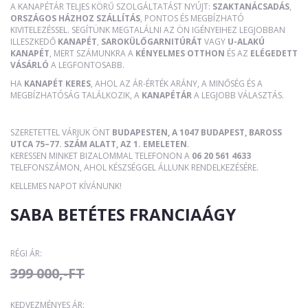
A KANAPÉTÁR TELJES KÖRŰ SZOLGÁLTATÁST NYÚJT:
SZAKTANÁCSADÁS
,
ORSZÁGOS HÁZHOZ SZÁLLÍTÁS
, PONTOS ÉS MEGBÍZHATÓ
KIVITELEZÉSSEL. SEGÍTÜNK MEGTALÁLNI AZ ÖN IGÉNYEIHEZ LEGJOBBAN
ILLESZKEDŐ
KANAPÉT
,
SAROKÜLŐGARNITÚRÁT
VAGY
U-ALAKÚ
KANAPÉT
, MERT SZÁMUNKRA A
KÉNYELMES OTTHON
ÉS AZ
ELÉGEDETT
VÁSÁRLÓ
A LEGFONTOSABB.
HA
KANAPÉT KERES
, AHOL AZ ÁR-ÉRTÉK ARÁNY, A MINŐSÉG ÉS A
MEGBÍZHATÓSÁG TALÁLKOZIK, A
KANAPÉTÁR
A LEGJOBB VÁLASZTÁS.
SZERETETTEL VÁRJUK ÖNT
BUDAPESTEN, A 1047 BUDAPEST, BAROSS
UTCA 75–77. SZÁM ALATT, AZ 1. EMELETEN
.
KERESSEN MINKET BIZALOMMAL TELEFONON A
06 20 561 4633
TELEFONSZÁMON, AHOL KÉSZSÉGGEL ÁLLUNK RENDELKEZÉSÉRE.
KELLEMES NAPOT KÍVÁNUNK!
SABA BETÉTES FRANCIAÁGY
RÉGI ÁR:
399 000,-FT
KEDVEZMÉNYES ÁR: