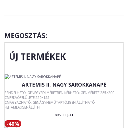
MEGOSZTÁS:
ÚJ TERMÉKEK
ARTEMIS II. NAGY SAROKKANAPÉ
RENDELHETŐ:IGENEGYEDI MÉRETBEN KÉRHETŐ:IGENMÉRETE:285×200
CMFEKVŐFELÜLETE:220×155
CMÁGYAZHATÓ:IGENÁGYNEMŰTARTÓ:IGEN ÁLLÍTHATÓ
FEJTÁMLA:IGENÁLLÍTH..
895 000,-Ft
-40%