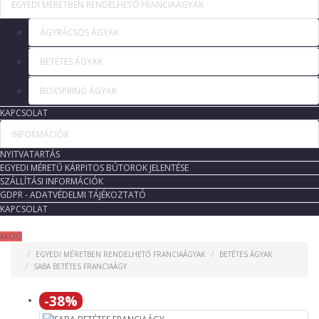
EGYEDI MÉRETBEN RENDELHETŐ FRANCIAÁGYAK
ÁGYRÁCSOS ÁGYAK
BETÉTES ÁGYAK
BOXSPRING ÁGYAK
KAPCSOLAT
INFORMÁCIÓK
NYITVATARTÁS
EGYEDI MÉRETŰ KÁRPITOS BÚTOROK JELENTÉSE
SZÁLLÍTÁSI INFORMÁCIÓK
GDPR - ADATVÉDELMI TÁJÉKOZTATÓ
KAPCSOLAT
AKCIÓ
EGYEDI MÉRETBEN RENDELHETŐ FRANCIAÁGYAK
BETÉTES ÁGYAK
SABA BETÉTES FRANCIAÁGY
-38%