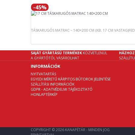
-45%
TÁSKARUGÓS MATRAC – 140×200 CM (KB. 17 CM VASTAG)FEDE
SAJÁT GYÁRTÁSÚ TERMÉKEK
KÖZVETLENÜL
HÁZHOZ
A GYÁRTÓTÓL VÁSÁROLHAT
SZÁLLÍT
INFORMÁCIÓK
NYITVATARTÁS
EGYEDI MÉRETŰ KÁRPITOS BÚTOROK JELENTÉSE
SZÁLLÍTÁSI INFORMÁCIÓK
GDPR - ADATVÉDELMI TÁJÉKOZTATÓ
HONLAPTÉRKÉP
COPYRIGHT © 2026 KANAPÉTÁR - MINDEN JOG
FENNTARTVA!