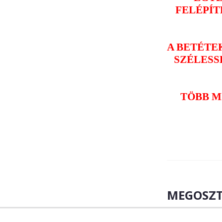
FELÉPÍT
A BETÉTE
SZÉLESSÉ
TÖBB M
MEGOSZT