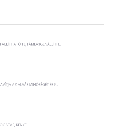
LLÍTHATÓ FEJTÁMLA:IGENÁLLÍTH..
ÍTJA AZ ALVÁS MINŐSÉGÉT ÉS K..
OGATÁS, KÉNYEL..