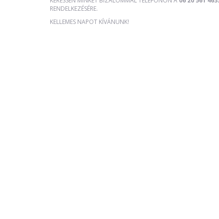
KERESSEN MINKET BIZALOMMAL TELEFONON A
06 20 561 463
RENDELKEZÉSÉRE.
KELLEMES NAPOT KÍVÁNUNK!