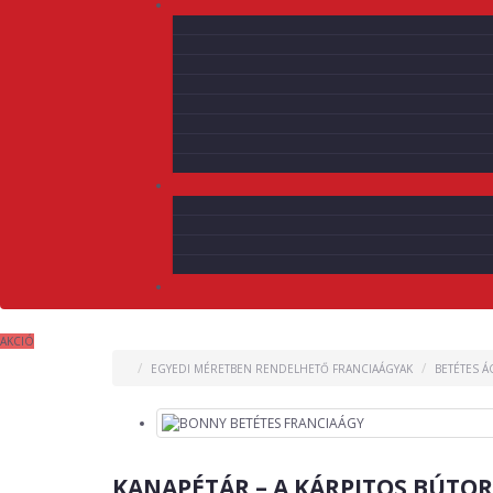
AKCIÓ
EGYEDI MÉRETBEN RENDELHETŐ FRANCIAÁGYAK
BETÉTES Á
KANAPÉTÁR – A KÁRPITOS BÚTO