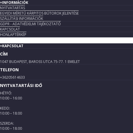
×
INFORMÁCIÓK
NYITVATARTÁS
EGYEDI MÉRETŰ KÁRPITOS BÚTOROK JELENTÉSE
SZÁLLÍTÁSI INFORMÁCIÓK
GDPR - ADATVÉDELMI TÁJÉKOZTATÓ
KAPCSOLAT
HONLAPTÉRKÉP
×
KAPCSOLAT
CÍM
1047 BUDAPEST, BAROSS UTCA 75-77. 1 EMELET
TELEFON
+36205614633
NYITVATARTÁSI IDŐ
HÉTFŐ:
10:00 – 16:00
KEDD:
10:00 – 18:00
SZERDA:
10:00 – 18:00