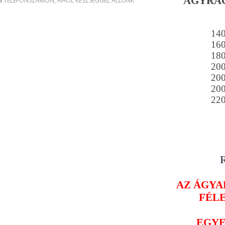
ÁGYRÁC
3
TELEFONSZÁMON, AHOL KÉSZSÉGGEL ÁLLUNK
14
16
18
20
20
20
22
AZ ÁGYAK
FÉL
EGYE