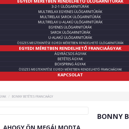
EGYEDI MÉRETBEN RENDELHETŐ ÜLŐGARNITÚRÁK
3-2-1 ÜLŐGARNITÚRÁK
MULTIRELAX EGYENES ÜLŐGARNITÚRÁK
MULTIRELAX SAROK ÜLŐGARNITÚRÁK
MULTIRELAX U-ALAKÚ ÜLŐGARNITÚRÁK
EGYENES ÜLŐGARNITÚRÁK
SAROK ÜLŐGARNITÚRÁK
U-ALAKÚ ÜLŐGARNITÚRÁK
ÖSSZES MEGTEKINTÉSE EGYEDI MÉRETBEN RENDELHETŐ ÜLŐGARNITÚRÁK
EGYEDI MÉRETBEN RENDELHETŐ FRANCIAÁGYAK
ÁGYRÁCSOS ÁGYAK
BETÉTES ÁGYAK
BOXSPRING ÁGYAK
ÖSSZES MEGTEKINTÉSE EGYEDI MÉRETBEN RENDELHETŐ FRANCIAÁGYAK
KAPCSOLAT
GYAK
BONNY BETÉTES FRANCIAÁGY
BONNY B
R, AHOGY ÖN MEGÁLMODTA