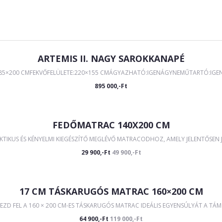
ARTEMIS II. NAGY SAROKKANAPÉ
285×200 CMFEKVŐFELÜLETE:220×155 CMÁGYAZHATÓ:IGENÁGYNEMŰTARTÓ:IGEN Á
895 000,-Ft
FEDŐMATRAC 140X200 CM
IKUS ÉS KÉNYELMI KIEGÉSZÍTŐ MEGLÉVŐ MATRACODHOZ, AMELY JELENTŐSEN JAV
29 900,-Ft
49 900,-Ft
17 CM TÁSKARUGÓS MATRAC 160×200 CM
EZD FEL A 160 × 200 CM-ES TÁSKARUGÓS MATRAC IDEÁLIS EGYENSÚLYÁT A TÁM
64 900,-Ft
119 000,-Ft