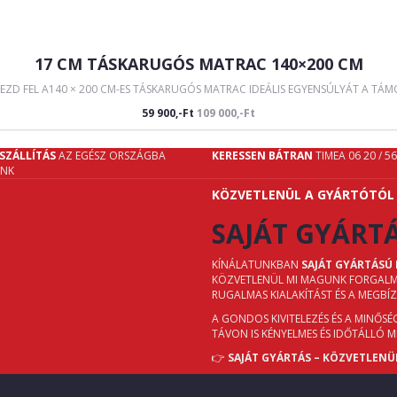
17 CM TÁSKARUGÓS MATRAC 140×200 CM
ZD FEL A140 × 200 CM-ES TÁSKARUGÓS MATRAC IDEÁLIS EGYENSÚLYÁT A TÁMO
59 900,-Ft
109 000,-Ft
SZÁLLÍTÁS
AZ EGÉSZ ORSZÁGBA
KERESSEN BÁTRAN
TIMEA 06 20 / 5
UNK
KÖZVETLENÜL A GYÁRTÓTÓL
SAJÁT GYÁRT
KÍNÁLATUNKBAN
SAJÁT GYÁRTÁSÚ
KÖZVETLENÜL MI MAGUNK FORGALMAZ
RUGALMAS KIALAKÍTÁST ÉS A MEGBÍ
A GONDOS KIVITELEZÉS ÉS A MINŐS
TÁVON IS KÉNYELMES ÉS IDŐTÁLLÓ 
👉
SAJÁT GYÁRTÁS – KÖZVETLENÜ