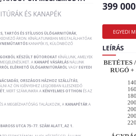
399 000
ITÚRÁK ÉS KANAPÉK
EGYEDI 
S, TARTÓS ÉS STÍLUSOS ÜLŐGARNITÚRÁK
,
, KEDVEZŐ ÁRON. KÍNÁLATUNKBAN MEGTALÁLHATÓAK
YNEMŰTARTÓS
KANAPÉK IS, KÜLÖNBÖZŐ
LEÍRÁS
AGOKBÓL KÉSZÜLT BÚTOROKAT
KÍNÁLUNK, AMELYEK
BETÉTES 
MEGJELENÉSÜKET. A
KANAPÉ VÁSÁRLÁS
NÁLUNK
RRÓL ELÉRHETŐ ÜLŐGARNITÚRÁRÓL
VAGY
EGYEDI
RUGÓ + 
NÁCSADÁS
,
ORSZÁGOS HÁZHOZ SZÁLLÍTÁS
,
14
ÁLNI AZ ÖN IGÉNYEIHEZ LEGJOBBAN ILLESZKEDŐ
16
ÉT
, MERT SZÁMUNKRA A
KÉNYELMES OTTHON
ÉS AZ
18
20
 ÉS A MEGBÍZHATÓSÁG TALÁLKOZIK, A
KANAPÉTÁR
A
20
20
22
BAROSS UTCA 75–77. SZÁM ALATT, AZ 1.