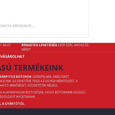
GATÁS, KÉNYELEM ÉS ..
61 46 33
RENGETEG LEHETŐSÉG
EZER SZÍN, ANYAG ÉS
MÉRET
 VÁSÁROLHAT
ÁSÚ TERMÉKEINK
 KÁRPITOS BÚTOROK
SZEREPELNEK, AMELYEKET
UNK. EZ LEHETŐVÉ TESZI AZ EGYEDI MÉRETEZÉST, A
ZHATÓ MINŐSÉGET, KÖZVETÍTŐK NÉLKÜL.
ÉGI ALAPANYAGOK BIZTOSÍTJÁK, HOGY BÚTORAINK HOSSZÚ
MEGOLDÁST NYÚJTSANAK.
L A GYÁRTÓTÓL.