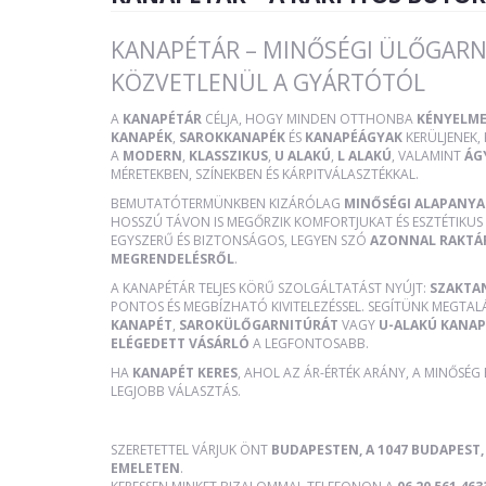
KANAPÉTÁR – MINŐSÉGI ÜLŐGARN
KÖZVETLENÜL A GYÁRTÓTÓL
A
KANAPÉTÁR
CÉLJA, HOGY MINDEN OTTHONBA
KÉNYELME
KANAPÉK
,
SAROKKANAPÉK
ÉS
KANAPÉÁGYAK
KERÜLJENEK
A
MODERN
,
KLASSZIKUS
,
U ALAKÚ
,
L ALAKÚ
, VALAMINT
ÁG
MÉRETEKBEN, SZÍNEKBEN ÉS KÁRPITVÁLASZTÉKKAL.
BEMUTATÓTERMÜNKBEN KIZÁRÓLAG
MINŐSÉGI ALAPANY
HOSSZÚ TÁVON IS MEGŐRZIK KOMFORTJUKAT ÉS ESZTÉTIKUS 
EGYSZERŰ ÉS BIZTONSÁGOS, LEGYEN SZÓ
AZONNAL RAKTÁ
MEGRENDELÉSRŐL
.
A KANAPÉTÁR TELJES KÖRŰ SZOLGÁLTATÁST NYÚJT:
SZAKTA
PONTOS ÉS MEGBÍZHATÓ KIVITELEZÉSSEL. SEGÍTÜNK MEGTAL
KANAPÉT
,
SAROKÜLŐGARNITÚRÁT
VAGY
U-ALAKÚ KANAP
ELÉGEDETT VÁSÁRLÓ
A LEGFONTOSABB.
HA
KANAPÉT KERES
, AHOL AZ ÁR-ÉRTÉK ARÁNY, A MINŐSÉG
LEGJOBB VÁLASZTÁS.
SZERETETTEL VÁRJUK ÖNT
BUDAPESTEN, A 1047 BUDAPEST, 
EMELETEN
.