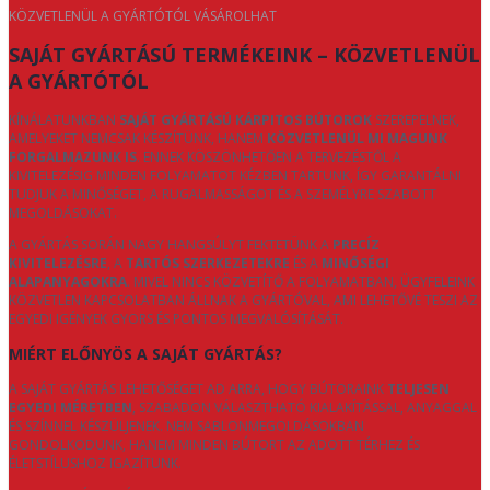
KÖZVETLENÜL A GYÁRTÓTÓL VÁSÁROLHAT
SAJÁT GYÁRTÁSÚ TERMÉKEINK – KÖZVETLENÜL
A GYÁRTÓTÓL
KÍNÁLATUNKBAN
SAJÁT GYÁRTÁSÚ KÁRPITOS BÚTOROK
SZEREPELNEK,
AMELYEKET NEMCSAK KÉSZÍTÜNK, HANEM
KÖZVETLENÜL MI MAGUNK
FORGALMAZUNK IS
. ENNEK KÖSZÖNHETŐEN A TERVEZÉSTŐL A
KIVITELEZÉSIG MINDEN FOLYAMATOT KÉZBEN TARTUNK, ÍGY GARANTÁLNI
TUDJUK A MINŐSÉGET, A RUGALMASSÁGOT ÉS A SZEMÉLYRE SZABOTT
MEGOLDÁSOKAT.
A GYÁRTÁS SORÁN NAGY HANGSÚLYT FEKTETÜNK A
PRECÍZ
KIVITELEZÉSRE
, A
TARTÓS SZERKEZETEKRE
ÉS A
MINŐSÉGI
ALAPANYAGOKRA
. MIVEL NINCS KÖZVETÍTŐ A FOLYAMATBAN, ÜGYFELEINK
KÖZVETLEN KAPCSOLATBAN ÁLLNAK A GYÁRTÓVAL, AMI LEHETŐVÉ TESZI AZ
EGYEDI IGÉNYEK GYORS ÉS PONTOS MEGVALÓSÍTÁSÁT.
MIÉRT ELŐNYÖS A SAJÁT GYÁRTÁS?
A SAJÁT GYÁRTÁS LEHETŐSÉGET AD ARRA, HOGY BÚTORAINK
TELJESEN
EGYEDI MÉRETBEN
, SZABADON VÁLASZTHATÓ KIALAKÍTÁSSAL, ANYAGGAL
ÉS SZÍNNEL KÉSZÜLJENEK. NEM SABLONMEGOLDÁSOKBAN
GONDOLKODUNK, HANEM MINDEN BÚTORT AZ ADOTT TÉRHEZ ÉS
ÉLETSTÍLUSHOZ IGAZÍTUNK.