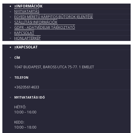
×
INFORMÁCIÓK
NYITVATARTÁS
EGYEDI MÉRETŰ KÁRPITOS BÚTOROK JELENTÉSE
SZÁLLÍTÁSI INFORMÁCIÓK
GDPR - ADATVÉDELMI TÁJÉKOZTATÓ
KAPCSOLAT
HONLAPTÉRKÉP
×
KAPCSOLAT
CÍM
1047 BUDAPEST, BAROSS UTCA 75-77. 1 EMELET
TELEFON
+36205614633
NYITVATARTÁSI IDŐ
HÉTFŐ:
10:00 – 16:00
KEDD:
10:00 – 18:00