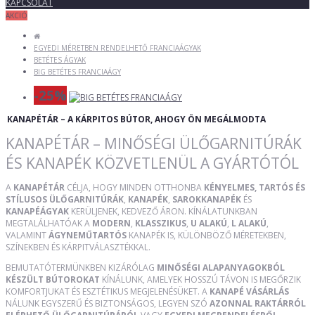
KAPCSOLAT
AKCIÓ
EGYEDI MÉRETBEN RENDELHETŐ FRANCIAÁGYAK
BETÉTES ÁGYAK
BIG BETÉTES FRANCIAÁGY
-25%
KANAPÉTÁR – A KÁRPITOS BÚTOR, AHOGY ÖN MEGÁLMODTA
KANAPÉTÁR – MINŐSÉGI ÜLŐGARNITÚRÁK
ÉS KANAPÉK KÖZVETLENÜL A GYÁRTÓTÓL
A
KANAPÉTÁR
CÉLJA, HOGY MINDEN OTTHONBA
KÉNYELMES, TARTÓS ÉS
STÍLUSOS ÜLŐGARNITÚRÁK
,
KANAPÉK
,
SAROKKANAPÉK
ÉS
KANAPÉÁGYAK
KERÜLJENEK, KEDVEZŐ ÁRON. KÍNÁLATUNKBAN
MEGTALÁLHATÓAK A
MODERN
,
KLASSZIKUS
,
U ALAKÚ
,
L ALAKÚ
,
VALAMINT
ÁGYNEMŰTARTÓS
KANAPÉK IS, KÜLÖNBÖZŐ MÉRETEKBEN,
SZÍNEKBEN ÉS KÁRPITVÁLASZTÉKKAL.
BEMUTATÓTERMÜNKBEN KIZÁRÓLAG
MINŐSÉGI ALAPANYAGOKBÓL
KÉSZÜLT BÚTOROKAT
KÍNÁLUNK, AMELYEK HOSSZÚ TÁVON IS MEGŐRZIK
KOMFORTJUKAT ÉS ESZTÉTIKUS MEGJELENÉSÜKET. A
KANAPÉ VÁSÁRLÁS
NÁLUNK EGYSZERŰ ÉS BIZTONSÁGOS, LEGYEN SZÓ
AZONNAL RAKTÁRRÓL