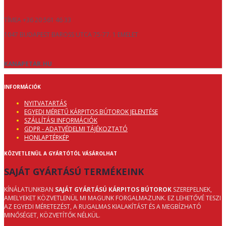
TÍMEA +36 20 561 46 33
1047 BUDAPEST BAROSS UTCA 75-77. 1 EMELET
KANAPETAR.HU
INFORMÁCIÓK
NYITVATARTÁS
EGYEDI MÉRETŰ KÁRPITOS BÚTOROK JELENTÉSE
SZÁLLÍTÁSI INFORMÁCIÓK
GDPR - ADATVÉDELMI TÁJÉKOZTATÓ
HONLAPTÉRKÉP
KÖZVETLENÜL A GYÁRTÓTÓL VÁSÁROLHAT
SAJÁT GYÁRTÁSÚ TERMÉKEINK
KÍNÁLATUNKBAN
SAJÁT GYÁRTÁSÚ KÁRPITOS BÚTOROK
SZEREPELNEK,
AMELYEKET KÖZVETLENÜL MI MAGUNK FORGALMAZUNK. EZ LEHETŐVÉ TESZI
AZ EGYEDI MÉRETEZÉST, A RUGALMAS KIALAKÍTÁST ÉS A MEGBÍZHATÓ
MINŐSÉGET, KÖZVETÍTŐK NÉLKÜL.