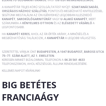
ELÉRHETŐ ÜLŐGARNITÚRÁRÓL
VAGY
EGYEDI MEGRENDELÉSRŐL
.
A KANAPÉTÁR TELJES KÖRŰ SZOLGÁLTATÁST NYÚJT:
SZAKTANÁCSADÁS
,
ORSZÁGOS HÁZHOZ SZÁLLÍTÁS
, PONTOS ÉS MEGBÍZHATÓ KIVITELEZÉSSEL.
SEGÍTÜNK MEGTALÁLNI AZ ÖN IGÉNYEIHEZ LEGJOBBAN ILLESZKEDŐ
KANAPÉT
,
SAROKÜLŐGARNITÚRÁT
VAGY
U-ALAKÚ KANAPÉT
, MERT
SZÁMUNKRA A
KÉNYELMES OTTHON
ÉS AZ
ELÉGEDETT VÁSÁRLÓ
A
LEGFONTOSABB.
HA
KANAPÉT KERES
, AHOL AZ ÁR-ÉRTÉK ARÁNY, A MINŐSÉG ÉS A
MEGBÍZHATÓSÁG TALÁLKOZIK, A
KANAPÉTÁR
A LEGJOBB VÁLASZTÁS.
SZERETETTEL VÁRJUK ÖNT
BUDAPESTEN, A 1047 BUDAPEST, BAROSS UTCA
75–77. SZÁM ALATT, AZ 1. EMELETEN
.
KERESSEN MINKET BIZALOMMAL TELEFONON A
06 20 561 4633
TELEFONSZÁMON, AHOL KÉSZSÉGGEL ÁLLUNK RENDELKEZÉSÉRE.
KELLEMES NAPOT KÍVÁNUNK!
BIG BETÉTES
FRANCIAÁGY