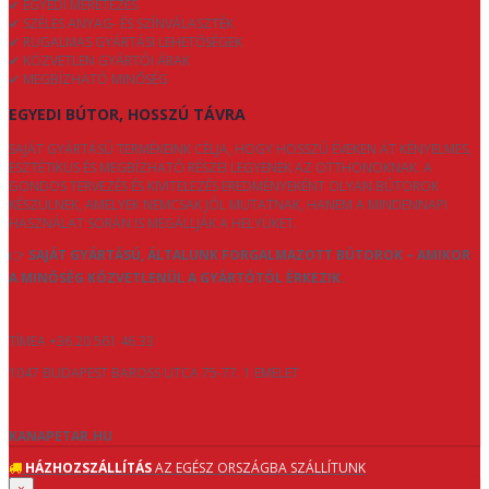
✔ EGYEDI MÉRETEZÉS
✔ SZÉLES ANYAG- ÉS SZÍNVÁLASZTÉK
✔ RUGALMAS GYÁRTÁSI LEHETŐSÉGEK
✔ KÖZVETLEN GYÁRTÓI ÁRAK
✔ MEGBÍZHATÓ MINŐSÉG
EGYEDI BÚTOR, HOSSZÚ TÁVRA
SAJÁT GYÁRTÁSÚ TERMÉKEINK CÉLJA, HOGY HOSSZÚ ÉVEKEN ÁT KÉNYELMES,
ESZTÉTIKUS ÉS MEGBÍZHATÓ RÉSZEI LEGYENEK AZ OTTHONOKNAK. A
GONDOS TERVEZÉS ÉS KIVITELEZÉS EREDMÉNYEKÉNT OLYAN BÚTOROK
KÉSZÜLNEK, AMELYEK NEMCSAK JÓL MUTATNAK, HANEM A MINDENNAPI
HASZNÁLAT SORÁN IS MEGÁLLJÁK A HELYÜKET.
👉
SAJÁT GYÁRTÁSÚ, ÁLTALUNK FORGALMAZOTT BÚTOROK – AMIKOR
A MINŐSÉG KÖZVETLENÜL A GYÁRTÓTÓL ÉRKEZIK.
TÍMEA +36 20 561 46 33
1047 BUDAPEST BAROSS UTCA 75-77. 1 EMELET
KANAPETAR.HU
HÁZHOZSZÁLLÍTÁS
AZ EGÉSZ ORSZÁGBA SZÁLLÍTUNK