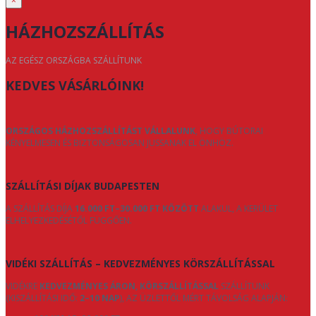
×
HÁZHOZSZÁLLÍTÁS
AZ EGÉSZ ORSZÁGBA SZÁLLÍTUNK
KEDVES VÁSÁRLÓINK!
ORSZÁGOS HÁZHOZSZÁLLÍTÁST VÁLLALUNK
, HOGY BÚTORAI
KÉNYELMESEN ÉS BIZTONSÁGOSAN JUSSANAK EL ÖNHÖZ.
SZÁLLÍTÁSI DÍJAK BUDAPESTEN
A SZÁLLÍTÁS DÍJA
16.000 FT–30.000 FT KÖZÖTT
ALAKUL, A KERÜLET
ELHELYEZKEDÉSÉTŐL FÜGGŐEN.
VIDÉKI SZÁLLÍTÁS – KEDVEZMÉNYES KÖRSZÁLLÍTÁSSAL
VIDÉKRE
KEDVEZMÉNYES ÁRON, KÖRSZÁLLÍTÁSSAL
SZÁLLÍTUNK
(KISZÁLLÍTÁSI IDŐ:
2–10 NAP
), AZ ÜZLETTŐL MÉRT TÁVOLSÁG ALAPJÁN: