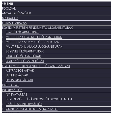
×
MENÜ
FŐOLDAL
ANYAGOK ÉS SZÍNEK
MATRACOK
ÓRIÁSI LEÁRAZÁS
EGYEDI MÉRETBEN RENDELHETŐ ÜLŐGARNITÚRÁK
3-2-1 ÜLŐGARNITÚRÁK
MULTIRELAX EGYENES ÜLŐGARNITÚRÁK
MULTIRELAX SAROK ÜLŐGARNITÚRÁK
MULTIRELAX U-ALAKÚ ÜLŐGARNITÚRÁK
EGYENES ÜLŐGARNITÚRÁK
SAROK ÜLŐGARNITÚRÁK
U-ALAKÚ ÜLŐGARNITÚRÁK
EGYEDI MÉRETBEN RENDELHETŐ FRANCIAÁGYAK
ÁGYRÁCSOS ÁGYAK
BETÉTES ÁGYAK
BOXSPRING ÁGYAK
KAPCSOLAT
INFORMÁCIÓK
NYITVATARTÁS
EGYEDI MÉRETŰ KÁRPITOS BÚTOROK JELENTÉSE
SZÁLLÍTÁSI INFORMÁCIÓK
GDPR - ADATVÉDELMI TÁJÉKOZTATÓ