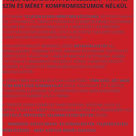
SZÍN ÉS MÉRET KOMPROMISSZUMOK NÉLKÜL
BÚTORAINK
TELJESEN EGYEDI MÉRETBEN KÉSZÜLNEK
, ÍGY PONTOSAN AZ
ÖN OTTHONÁHOZ, TÉRADOTTSÁGAIHOZ ÉS ELKÉPZELÉSEIHEZ IGAZODNAK.
NÁLUNK NINCS SZABVÁNYMEGOLDÁS: A MÉRETEZÉST CENTIMÉTERRE
PONTOSAN HATÁROZZUK MEG, HOGY A BÚTOR NE CSAK SZÉP LEGYEN,
HANEM VALÓBAN KÉNYELMES ÉS PRAKTIKUS IS.
A KIALAKÍTÁS MELLETT RENDKÍVÜL SZÉLES
ANYAGVÁLASZTÉK
ÁLL
RENDELKEZÉSRE. TÖBBFÉLE SZÖVET, BÁRSONY ÉS KÖNNYEN TISZTÍTHATÓ
KÁRPIT KÖZÜL VÁLASZTHAT, AMELYEK NEMCSAK ESZTÉTIKUSAK, HANEM
TARTÓSAK IS A MINDENNAPI HASZNÁLAT SORÁN. A KÁRPITOK KÖZÖTT
MODERN, KLASSZIKUS ÉS PRÉMIUM MEGOLDÁSOK EGYARÁNT
MEGTALÁLHATÓK.
A SZÍNEK TERÉN SZINTE KORLÁTLAN A LEHETŐSÉG:
TÖBB SZÁZ, SŐT AKÁR
TÖBB MINT EZER SZÍNÁRNYALAT
KÖZÜL VÁLASZTHAT, ÍGY A BÚTOR
TÖKÉLETESEN ILLESZKEDIK AZ ENTERIŐRHÖZ VAGY AKÁR KARAKTERES
HANGSÚLYOS ELEMÉVÉ VÁLIK A TÉRNEK.
A TERVEZÉS SORÁN SZEMÉLYES TANÁCSADÁSSAL SEGÍTÜNK, HOGY AZ
ANYAG, A SZÍN ÉS A MÉRET ÖSSZHANGBAN LEGYEN, ÉS A VÉGEREDMÉNY EGY
IDŐTÁLLÓ, KÉNYELMES, VALÓBAN EGYEDI BÚTOR
LEGYEN.
👉
RENDKÍVÜL SZÉLES ANYAG- ÉS SZÍNVÁLASZTÉK, TELJESEN EGYEDI
MÉRETEZÉSSEL – MERT A BÚTOR ÖNHÖZ IGAZODIK.