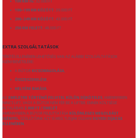
100 KM-IG:
32.000 FT
100–199 KM KÖZÖTT:
39.000 FT
200–249 KM KÖZÖTT:
43.000 FT
250 KM FELETT:
48.000 FT
EXTRA SZOLGÁLTATÁSOK
TÉRÍTÉS ELLENÉBEN LEHETŐSÉG VAN AZ ALÁBBI SZOLGÁLTATÁSOK
IGÉNYBEVÉTELÉRE:
A BÚTOR
KICSOMAGOLÁSA
,
ÖSSZESZERELÉSE
,
HELYÉRE RAKÁSA
.
AZ
EMELETRE TÖRTÉNŐ FELVITEL KÜLÖN DÍJKÖTELES
, AMENNYIBEN
NINCS LIFT, VAGY A BÚTOR NEM FÉR BE A LIFTBE. ENNEK KÖLTSÉGE
ÁLTALÁBAN
2.000 FT / EMELET
.
AMENNYIBEN A BÚTOR FELJUTTATÁSA
KÜLÖNLEGES MEGOLDÁST
IGÉNYEL
, SZÁLLÍTÓINK AZT IS MEG TUDJÁK OLDANI
EGYEDI DÍJAZÁS
ELLENÉBEN
.