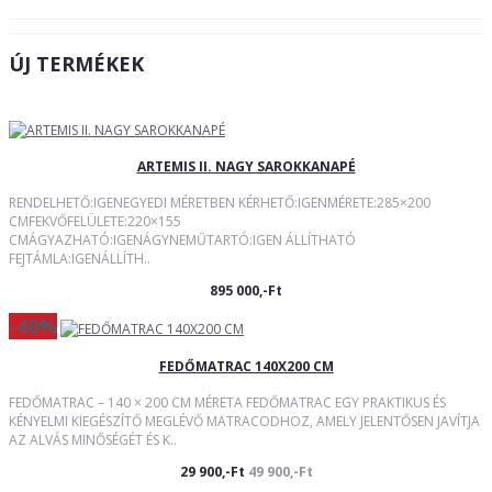
ÚJ TERMÉKEK
ARTEMIS II. NAGY SAROKKANAPÉ
RENDELHETŐ:IGENEGYEDI MÉRETBEN KÉRHETŐ:IGENMÉRETE:285×200
CMFEKVŐFELÜLETE:220×155
CMÁGYAZHATÓ:IGENÁGYNEMŰTARTÓ:IGEN ÁLLÍTHATÓ
FEJTÁMLA:IGENÁLLÍTH..
895 000,-Ft
-40%
FEDŐMATRAC 140X200 CM
FEDŐMATRAC – 140 × 200 CM MÉRETA FEDŐMATRAC EGY PRAKTIKUS ÉS
KÉNYELMI KIEGÉSZÍTŐ MEGLÉVŐ MATRACODHOZ, AMELY JELENTŐSEN JAVÍTJA
AZ ALVÁS MINŐSÉGÉT ÉS K..
29 900,-Ft
49 900,-Ft