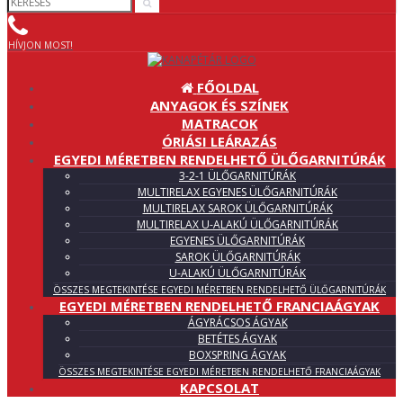
HÍVJON MOST!
FŐOLDAL
ANYAGOK ÉS SZÍNEK
MATRACOK
ÓRIÁSI LEÁRAZÁS
EGYEDI MÉRETBEN RENDELHETŐ ÜLŐGARNITÚRÁK
3-2-1 ÜLŐGARNITÚRÁK
MULTIRELAX EGYENES ÜLŐGARNITÚRÁK
MULTIRELAX SAROK ÜLŐGARNITÚRÁK
MULTIRELAX U-ALAKÚ ÜLŐGARNITÚRÁK
EGYENES ÜLŐGARNITÚRÁK
SAROK ÜLŐGARNITÚRÁK
U-ALAKÚ ÜLŐGARNITÚRÁK
ÖSSZES MEGTEKINTÉSE EGYEDI MÉRETBEN RENDELHETŐ ÜLŐGARNITÚRÁK
EGYEDI MÉRETBEN RENDELHETŐ FRANCIAÁGYAK
ÁGYRÁCSOS ÁGYAK
BETÉTES ÁGYAK
BOXSPRING ÁGYAK
ÖSSZES MEGTEKINTÉSE EGYEDI MÉRETBEN RENDELHETŐ FRANCIAÁGYAK
KAPCSOLAT