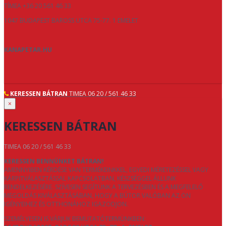
TÍMEA +36 20 561 46 33
1047 BUDAPEST BAROSS UTCA 75-77. 1 EMELET
KANAPETAR.HU
KERESSEN BÁTRAN
TIMEA 06 20 / 561 46 33
×
KERESSEN BÁTRAN
TIMEA 06 20 / 561 46 33
KERESSEN BENNÜNKET BÁTRAN!
AMENNYIBEN KÉRDÉSE VAN TERMÉKEINKKEL, EGYEDI MÉRETEZÉSSEL VAGY
KÁRPITVÁLASZTÁSSAL KAPCSOLATBAN, KÉSZSÉGGEL ÁLLUNK
RENDELKEZÉSÉRE. SZÍVESEN SEGÍTÜNK A TERVEZÉSBEN ÉS A MEGFELELŐ
MEGOLDÁS KIVÁLASZTÁSÁBAN, HOGY A BÚTOR VALÓBAN AZ ÖN
IGÉNYEIHEZ ÉS OTTHONÁHOZ IGAZODJON.
SZEMÉLYESEN IS VÁRJUK BEMUTATÓTERMÜNKBEN: