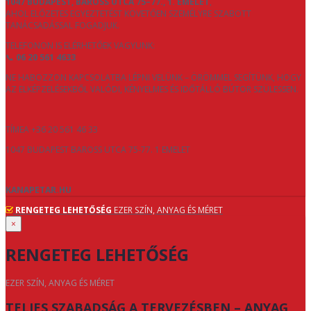
1047 BUDAPEST, BAROSS UTCA 75–77., 1. EMELET
,
AHOL ELŐZETES EGYEZTETÉST KÖVETŐEN SZEMÉLYRE SZABOTT
TANÁCSADÁSSAL FOGADJUK.
TELEFONON IS ELÉRHETŐEK VAGYUNK:
📞
06 20 561 4633
NE HABOZZON KAPCSOLATBA LÉPNI VELÜNK – ÖRÖMMEL SEGÍTÜNK, HOGY
AZ ELKÉPZELÉSEKBŐL VALÓDI, KÉNYELMES ÉS IDŐTÁLLÓ BÚTOR SZÜLESSEN.
TÍMEA +36 20 561 46 33
1047 BUDAPEST BAROSS UTCA 75-77. 1 EMELET
KANAPETAR.HU
RENGETEG LEHETŐSÉG
EZER SZÍN, ANYAG ÉS MÉRET
×
RENGETEG LEHETŐSÉG
EZER SZÍN, ANYAG ÉS MÉRET
TELJES SZABADSÁG A TERVEZÉSBEN – ANYAG,