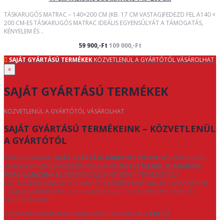
TÁSKARUGÓS MATRAC – 140×200 CM (KB. 17 CM VASTAG)FEDEZD FEL A140 ×
200 CM-ES TÁSKARUGÓS MATRAC IDEÁLIS EGYENSÚLYÁT A TÁMOGATÁS,
KÉNYELEM ÉS ..
59 900,-Ft
109 000,-Ft
SAJÁT GYÁRTÁSÚ TERMÉKEK
KÖZVETLENÜL A GYÁRTÓTÓL VÁSÁROLHAT
×
SAJÁT GYÁRTÁSÚ TERMÉKEK
KÖZVETLENÜL A GYÁRTÓTÓL VÁSÁROLHAT
SAJÁT GYÁRTÁSÚ TERMÉKEINK – KÖZVETLENÜL
A GYÁRTÓTÓL
KÍNÁLATUNKBAN
SAJÁT GYÁRTÁSÚ KÁRPITOS BÚTOROK
SZEREPELNEK,
AMELYEKET NEMCSAK KÉSZÍTÜNK, HANEM
KÖZVETLENÜL MI MAGUNK
FORGALMAZUNK IS
. ENNEK KÖSZÖNHETŐEN A TERVEZÉSTŐL A
KIVITELEZÉSIG MINDEN FOLYAMATOT KÉZBEN TARTUNK, ÍGY GARANTÁLNI
TUDJUK A MINŐSÉGET, A RUGALMASSÁGOT ÉS A SZEMÉLYRE SZABOTT
MEGOLDÁSOKAT.
A GYÁRTÁS SORÁN NAGY HANGSÚLYT FEKTETÜNK A
PRECÍZ