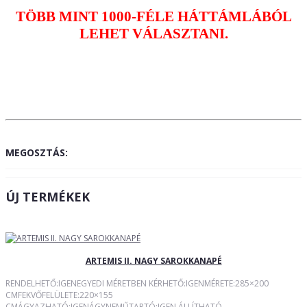
TÖBB MINT 1000-FÉLE HÁTTÁMLÁBÓL
LEHET VÁLASZTANI.
MEGOSZTÁS:
ÚJ TERMÉKEK
ARTEMIS II. NAGY SAROKKANAPÉ
RENDELHETŐ:IGENEGYEDI MÉRETBEN KÉRHETŐ:IGENMÉRETE:285×200
CMFEKVŐFELÜLETE:220×155
CMÁGYAZHATÓ:IGENÁGYNEMŰTARTÓ:IGEN ÁLLÍTHATÓ