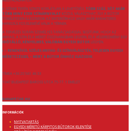
MEGTALÁLHATÓK.
A SZÍNEK TERÉN SZINTE KORLÁTLAN A LEHETŐSÉG:
TÖBB SZÁZ, SŐT AKÁR
TÖBB MINT EZER SZÍNÁRNYALAT
KÖZÜL VÁLASZTHAT, ÍGY A BÚTOR
TÖKÉLETESEN ILLESZKEDIK AZ ENTERIŐRHÖZ VAGY AKÁR KARAKTERES
HANGSÚLYOS ELEMÉVÉ VÁLIK A TÉRNEK.
A TERVEZÉS SORÁN SZEMÉLYES TANÁCSADÁSSAL SEGÍTÜNK, HOGY AZ
ANYAG, A SZÍN ÉS A MÉRET ÖSSZHANGBAN LEGYEN, ÉS A VÉGEREDMÉNY EGY
IDŐTÁLLÓ, KÉNYELMES, VALÓBAN EGYEDI BÚTOR
LEGYEN.
👉
RENDKÍVÜL SZÉLES ANYAG- ÉS SZÍNVÁLASZTÉK, TELJESEN EGYEDI
MÉRETEZÉSSEL – MERT A BÚTOR ÖNHÖZ IGAZODIK.
TÍMEA +36 20 561 46 33
1047 BUDAPEST BAROSS UTCA 75-77. 1 EMELET
KANAPETAR.HU
INFORMÁCIÓK
NYITVATARTÁS
EGYEDI MÉRETŰ KÁRPITOS BÚTOROK JELENTÉSE