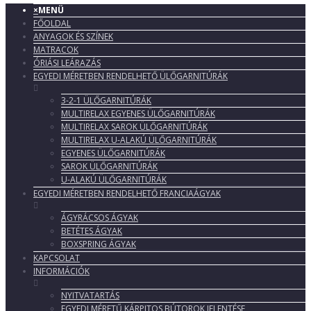
×
MENÜ
FŐOLDAL
ANYAGOK ÉS SZÍNEK
MATRACOK
ÓRIÁSI LEÁRAZÁS
EGYEDI MÉRETBEN RENDELHETŐ ÜLŐGARNITÚRÁK
3-2-1 ÜLŐGARNITÚRÁK
MULTIRELAX EGYENES ÜLŐGARNITÚRÁK
MULTIRELAX SAROK ÜLŐGARNITÚRÁK
MULTIRELAX U-ALAKÚ ÜLŐGARNITÚRÁK
EGYENES ÜLŐGARNITÚRÁK
SAROK ÜLŐGARNITÚRÁK
U-ALAKÚ ÜLŐGARNITÚRÁK
EGYEDI MÉRETBEN RENDELHETŐ FRANCIAÁGYAK
ÁGYRÁCSOS ÁGYAK
BETÉTES ÁGYAK
BOXSPRING ÁGYAK
KAPCSOLAT
INFORMÁCIÓK
NYITVATARTÁS
EGYEDI MÉRETŰ KÁRPITOS BÚTOROK JELENTÉSE