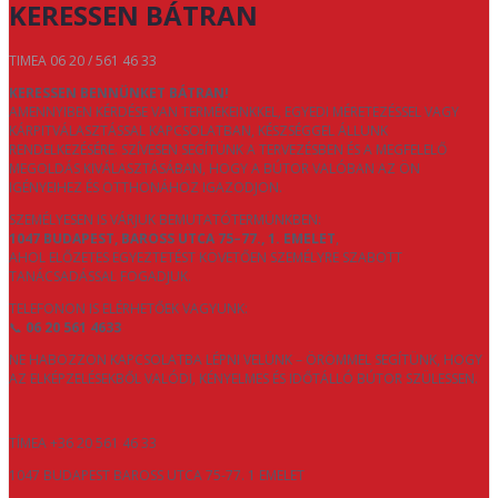
KERESSEN BÁTRAN
TIMEA 06 20 / 561 46 33
KERESSEN BENNÜNKET BÁTRAN!
AMENNYIBEN KÉRDÉSE VAN TERMÉKEINKKEL, EGYEDI MÉRETEZÉSSEL VAGY
KÁRPITVÁLASZTÁSSAL KAPCSOLATBAN, KÉSZSÉGGEL ÁLLUNK
RENDELKEZÉSÉRE. SZÍVESEN SEGÍTÜNK A TERVEZÉSBEN ÉS A MEGFELELŐ
MEGOLDÁS KIVÁLASZTÁSÁBAN, HOGY A BÚTOR VALÓBAN AZ ÖN
IGÉNYEIHEZ ÉS OTTHONÁHOZ IGAZODJON.
SZEMÉLYESEN IS VÁRJUK BEMUTATÓTERMÜNKBEN:
1047 BUDAPEST, BAROSS UTCA 75–77., 1. EMELET
,
AHOL ELŐZETES EGYEZTETÉST KÖVETŐEN SZEMÉLYRE SZABOTT
TANÁCSADÁSSAL FOGADJUK.
TELEFONON IS ELÉRHETŐEK VAGYUNK:
📞
06 20 561 4633
NE HABOZZON KAPCSOLATBA LÉPNI VELÜNK – ÖRÖMMEL SEGÍTÜNK, HOGY
AZ ELKÉPZELÉSEKBŐL VALÓDI, KÉNYELMES ÉS IDŐTÁLLÓ BÚTOR SZÜLESSEN.
TÍMEA +36 20 561 46 33
1047 BUDAPEST BAROSS UTCA 75-77. 1 EMELET