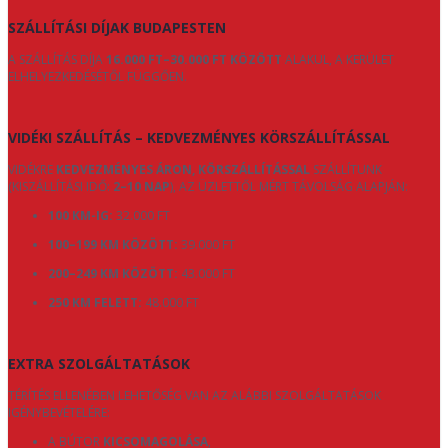
SZÁLLÍTÁSI DÍJAK BUDAPESTEN
A SZÁLLÍTÁS DÍJA
16.000 FT–30.000 FT KÖZÖTT
ALAKUL, A KERÜLET
ELHELYEZKEDÉSÉTŐL FÜGGŐEN.
VIDÉKI SZÁLLÍTÁS – KEDVEZMÉNYES KÖRSZÁLLÍTÁSSAL
VIDÉKRE
KEDVEZMÉNYES ÁRON, KÖRSZÁLLÍTÁSSAL
SZÁLLÍTUNK
(KISZÁLLÍTÁSI IDŐ:
2–10 NAP
), AZ ÜZLETTŐL MÉRT TÁVOLSÁG ALAPJÁN:
100 KM-IG:
32.000 FT
100–199 KM KÖZÖTT:
39.000 FT
200–249 KM KÖZÖTT:
43.000 FT
250 KM FELETT:
48.000 FT
EXTRA SZOLGÁLTATÁSOK
TÉRÍTÉS ELLENÉBEN LEHETŐSÉG VAN AZ ALÁBBI SZOLGÁLTATÁSOK
IGÉNYBEVÉTELÉRE:
A BÚTOR
KICSOMAGOLÁSA
,