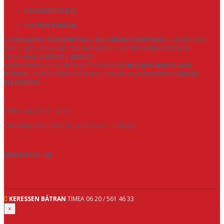
ÖSSZESZERELÉSE
,
HELYÉRE RAKÁSA
.
AZ
EMELETRE TÖRTÉNŐ FELVITEL KÜLÖN DÍJKÖTELES
, AMENNYIBEN
NINCS LIFT, VAGY A BÚTOR NEM FÉR BE A LIFTBE. ENNEK KÖLTSÉGE
ÁLTALÁBAN
2.000 FT / EMELET
.
AMENNYIBEN A BÚTOR FELJUTTATÁSA
KÜLÖNLEGES MEGOLDÁST
IGÉNYEL
, SZÁLLÍTÓINK AZT IS MEG TUDJÁK OLDANI
EGYEDI DÍJAZÁS
ELLENÉBEN
.
TÍMEA +36 20 561 46 33
1047 BUDAPEST BAROSS UTCA 75-77. 1 EMELET
KANAPETAR.HU
KERESSEN BÁTRAN
TIMEA 06 20 / 561 46 33
×