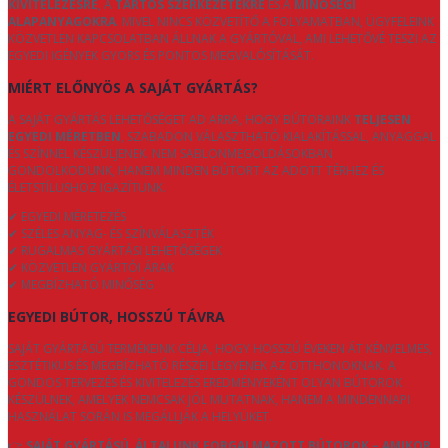
KIVITELEZÉSRE
, A
TARTÓS SZERKEZETEKRE
ÉS A
MINŐSÉGI
ALAPANYAGOKRA
. MIVEL NINCS KÖZVETÍTŐ A FOLYAMATBAN, ÜGYFELEINK
KÖZVETLEN KAPCSOLATBAN ÁLLNAK A GYÁRTÓVAL, AMI LEHETŐVÉ TESZI AZ
EGYEDI IGÉNYEK GYORS ÉS PONTOS MEGVALÓSÍTÁSÁT.
MIÉRT ELŐNYÖS A SAJÁT GYÁRTÁS?
A SAJÁT GYÁRTÁS LEHETŐSÉGET AD ARRA, HOGY BÚTORAINK
TELJESEN
EGYEDI MÉRETBEN
, SZABADON VÁLASZTHATÓ KIALAKÍTÁSSAL, ANYAGGAL
ÉS SZÍNNEL KÉSZÜLJENEK. NEM SABLONMEGOLDÁSOKBAN
GONDOLKODUNK, HANEM MINDEN BÚTORT AZ ADOTT TÉRHEZ ÉS
ÉLETSTÍLUSHOZ IGAZÍTUNK.
✔ EGYEDI MÉRETEZÉS
✔ SZÉLES ANYAG- ÉS SZÍNVÁLASZTÉK
✔ RUGALMAS GYÁRTÁSI LEHETŐSÉGEK
✔ KÖZVETLEN GYÁRTÓI ÁRAK
✔ MEGBÍZHATÓ MINŐSÉG
EGYEDI BÚTOR, HOSSZÚ TÁVRA
SAJÁT GYÁRTÁSÚ TERMÉKEINK CÉLJA, HOGY HOSSZÚ ÉVEKEN ÁT KÉNYELMES,
ESZTÉTIKUS ÉS MEGBÍZHATÓ RÉSZEI LEGYENEK AZ OTTHONOKNAK. A
GONDOS TERVEZÉS ÉS KIVITELEZÉS EREDMÉNYEKÉNT OLYAN BÚTOROK
KÉSZÜLNEK, AMELYEK NEMCSAK JÓL MUTATNAK, HANEM A MINDENNAPI
HASZNÁLAT SORÁN IS MEGÁLLJÁK A HELYÜKET.
👉
SAJÁT GYÁRTÁSÚ, ÁLTALUNK FORGALMAZOTT BÚTOROK – AMIKOR