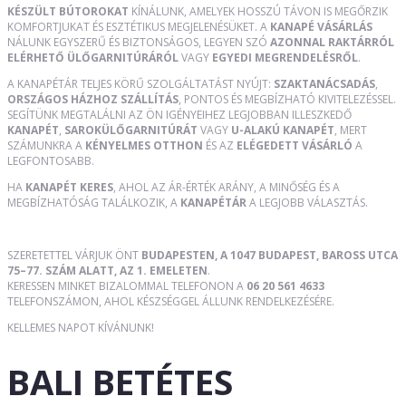
KÉSZÜLT BÚTOROKAT
KÍNÁLUNK, AMELYEK HOSSZÚ TÁVON IS MEGŐRZIK
KOMFORTJUKAT ÉS ESZTÉTIKUS MEGJELENÉSÜKET. A
KANAPÉ VÁSÁRLÁS
NÁLUNK EGYSZERŰ ÉS BIZTONSÁGOS, LEGYEN SZÓ
AZONNAL RAKTÁRRÓL
ELÉRHETŐ ÜLŐGARNITÚRÁRÓL
VAGY
EGYEDI MEGRENDELÉSRŐL
.
A KANAPÉTÁR TELJES KÖRŰ SZOLGÁLTATÁST NYÚJT:
SZAKTANÁCSADÁS
,
ORSZÁGOS HÁZHOZ SZÁLLÍTÁS
, PONTOS ÉS MEGBÍZHATÓ KIVITELEZÉSSEL.
SEGÍTÜNK MEGTALÁLNI AZ ÖN IGÉNYEIHEZ LEGJOBBAN ILLESZKEDŐ
KANAPÉT
,
SAROKÜLŐGARNITÚRÁT
VAGY
U-ALAKÚ KANAPÉT
, MERT
SZÁMUNKRA A
KÉNYELMES OTTHON
ÉS AZ
ELÉGEDETT VÁSÁRLÓ
A
LEGFONTOSABB.
HA
KANAPÉT KERES
, AHOL AZ ÁR-ÉRTÉK ARÁNY, A MINŐSÉG ÉS A
MEGBÍZHATÓSÁG TALÁLKOZIK, A
KANAPÉTÁR
A LEGJOBB VÁLASZTÁS.
SZERETETTEL VÁRJUK ÖNT
BUDAPESTEN, A 1047 BUDAPEST, BAROSS UTCA
75–77. SZÁM ALATT, AZ 1. EMELETEN
.
KERESSEN MINKET BIZALOMMAL TELEFONON A
06 20 561 4633
TELEFONSZÁMON, AHOL KÉSZSÉGGEL ÁLLUNK RENDELKEZÉSÉRE.
KELLEMES NAPOT KÍVÁNUNK!
BALI BETÉTES