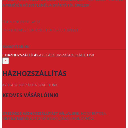
A MINŐSÉG KÖZVETLENÜL A GYÁRTÓTÓL ÉRKEZIK.
TÍMEA +36 20 561 46 33
1047 BUDAPEST BAROSS UTCA 75-77. 1 EMELET
KANAPETAR.HU
HÁZHOZSZÁLLÍTÁS
AZ EGÉSZ ORSZÁGBA SZÁLLÍTUNK
×
HÁZHOZSZÁLLÍTÁS
AZ EGÉSZ ORSZÁGBA SZÁLLÍTUNK
KEDVES VÁSÁRLÓINK!
ORSZÁGOS HÁZHOZSZÁLLÍTÁST VÁLLALUNK
, HOGY BÚTORAI
KÉNYELMESEN ÉS BIZTONSÁGOSAN JUSSANAK EL ÖNHÖZ.