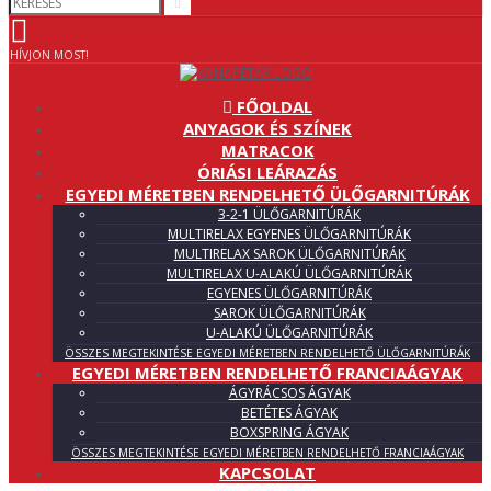
HÍVJON MOST!
FŐOLDAL
ANYAGOK ÉS SZÍNEK
MATRACOK
ÓRIÁSI LEÁRAZÁS
EGYEDI MÉRETBEN RENDELHETŐ ÜLŐGARNITÚRÁK
3-2-1 ÜLŐGARNITÚRÁK
MULTIRELAX EGYENES ÜLŐGARNITÚRÁK
MULTIRELAX SAROK ÜLŐGARNITÚRÁK
MULTIRELAX U-ALAKÚ ÜLŐGARNITÚRÁK
EGYENES ÜLŐGARNITÚRÁK
SAROK ÜLŐGARNITÚRÁK
U-ALAKÚ ÜLŐGARNITÚRÁK
ÖSSZES MEGTEKINTÉSE EGYEDI MÉRETBEN RENDELHETŐ ÜLŐGARNITÚRÁK
EGYEDI MÉRETBEN RENDELHETŐ FRANCIAÁGYAK
ÁGYRÁCSOS ÁGYAK
BETÉTES ÁGYAK
BOXSPRING ÁGYAK
ÖSSZES MEGTEKINTÉSE EGYEDI MÉRETBEN RENDELHETŐ FRANCIAÁGYAK
KAPCSOLAT