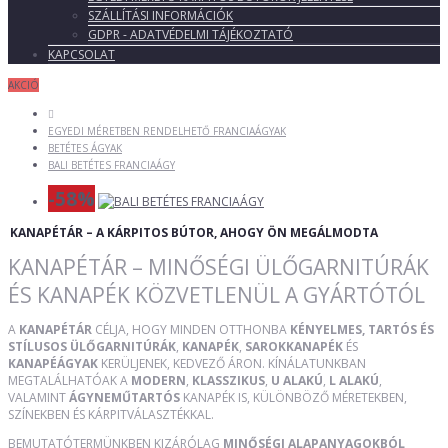
SZÁLLÍTÁSI INFORMÁCIÓK
GDPR - ADATVÉDELMI TÁJÉKOZTATÓ
KAPCSOLAT
AKCIÓ
EGYEDI MÉRETBEN RENDELHETŐ FRANCIAÁGYAK
BETÉTES ÁGYAK
BALI BETÉTES FRANCIAÁGY
-58%
KANAPÉTÁR – A KÁRPITOS BÚTOR, AHOGY ÖN MEGÁLMODTA
KANAPÉTÁR – MINŐSÉGI ÜLŐGARNITÚRÁK
ÉS KANAPÉK KÖZVETLENÜL A GYÁRTÓTÓL
A
KANAPÉTÁR
CÉLJA, HOGY MINDEN OTTHONBA
KÉNYELMES, TARTÓS ÉS
STÍLUSOS ÜLŐGARNITÚRÁK
,
KANAPÉK
,
SAROKKANAPÉK
ÉS
KANAPÉÁGYAK
KERÜLJENEK, KEDVEZŐ ÁRON. KÍNÁLATUNKBAN
MEGTALÁLHATÓAK A
MODERN
,
KLASSZIKUS
,
U ALAKÚ
,
L ALAKÚ
,
VALAMINT
ÁGYNEMŰTARTÓS
KANAPÉK IS, KÜLÖNBÖZŐ MÉRETEKBEN,
SZÍNEKBEN ÉS KÁRPITVÁLASZTÉKKAL.
BEMUTATÓTERMÜNKBEN KIZÁRÓLAG
MINŐSÉGI ALAPANYAGOKBÓL