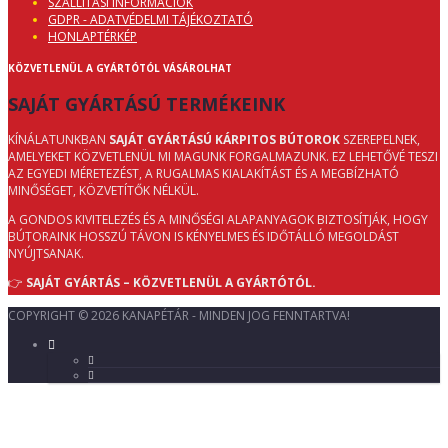
SZÁLLÍTÁSI INFORMÁCIÓK
GDPR - ADATVÉDELMI TÁJÉKOZTATÓ
HONLAPTÉRKÉP
KÖZVETLENÜL A GYÁRTÓTÓL VÁSÁROLHAT
SAJÁT GYÁRTÁSÚ TERMÉKEINK
KÍNÁLATUNKBAN
SAJÁT GYÁRTÁSÚ KÁRPITOS BÚTOROK
SZEREPELNEK,
AMELYEKET KÖZVETLENÜL MI MAGUNK FORGALMAZUNK. EZ LEHETŐVÉ TESZI
AZ EGYEDI MÉRETEZÉST, A RUGALMAS KIALAKÍTÁST ÉS A MEGBÍZHATÓ
MINŐSÉGET, KÖZVETÍTŐK NÉLKÜL.
A GONDOS KIVITELEZÉS ÉS A MINŐSÉGI ALAPANYAGOK BIZTOSÍTJÁK, HOGY
BÚTORAINK HOSSZÚ TÁVON IS KÉNYELMES ÉS IDŐTÁLLÓ MEGOLDÁST
NYÚJTSANAK.
👉
SAJÁT GYÁRTÁS – KÖZVETLENÜL A GYÁRTÓTÓL.
COPYRIGHT © 2026 KANAPÉTÁR - MINDEN JOG FENNTARTVA!