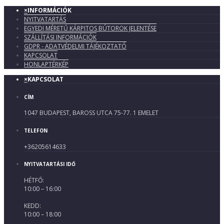
×
INFORMÁCIÓK
NYITVATARTÁS
EGYEDI MÉRETŰ KÁRPITOS BÚTOROK JELENTÉSE
SZÁLLÍTÁSI INFORMÁCIÓK
GDPR - ADATVÉDELMI TÁJÉKOZTATÓ
KAPCSOLAT
HONLAPTÉRKÉP
×
KAPCSOLAT
CÍM
1047 BUDAPEST, BAROSS UTCA 75-77. 1 EMELET
TELEFON
+36205614633
NYITVATARTÁSI IDŐ
HÉTFŐ:
10:00 – 16:00
KEDD:
10:00 – 18:00