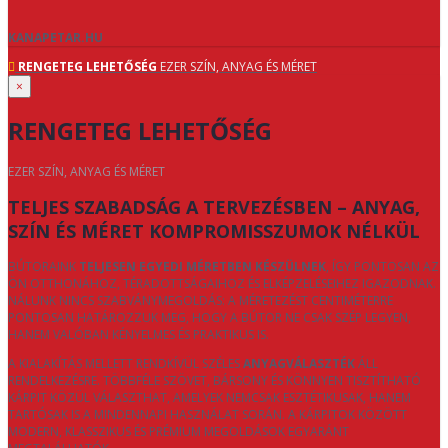
KANAPETAR.HU
RENGETEG LEHETŐSÉG
EZER SZÍN, ANYAG ÉS MÉRET
×
RENGETEG LEHETŐSÉG
EZER SZÍN, ANYAG ÉS MÉRET
TELJES SZABADSÁG A TERVEZÉSBEN – ANYAG,
SZÍN ÉS MÉRET KOMPROMISSZUMOK NÉLKÜL
BÚTORAINK
TELJESEN EGYEDI MÉRETBEN KÉSZÜLNEK
, ÍGY PONTOSAN AZ
ÖN OTTHONÁHOZ, TÉRADOTTSÁGAIHOZ ÉS ELKÉPZELÉSEIHEZ IGAZODNAK.
NÁLUNK NINCS SZABVÁNYMEGOLDÁS: A MÉRETEZÉST CENTIMÉTERRE
PONTOSAN HATÁROZZUK MEG, HOGY A BÚTOR NE CSAK SZÉP LEGYEN,
HANEM VALÓBAN KÉNYELMES ÉS PRAKTIKUS IS.
A KIALAKÍTÁS MELLETT RENDKÍVÜL SZÉLES
ANYAGVÁLASZTÉK
ÁLL
RENDELKEZÉSRE. TÖBBFÉLE SZÖVET, BÁRSONY ÉS KÖNNYEN TISZTÍTHATÓ
KÁRPIT KÖZÜL VÁLASZTHAT, AMELYEK NEMCSAK ESZTÉTIKUSAK, HANEM
TARTÓSAK IS A MINDENNAPI HASZNÁLAT SORÁN. A KÁRPITOK KÖZÖTT
MODERN, KLASSZIKUS ÉS PRÉMIUM MEGOLDÁSOK EGYARÁNT