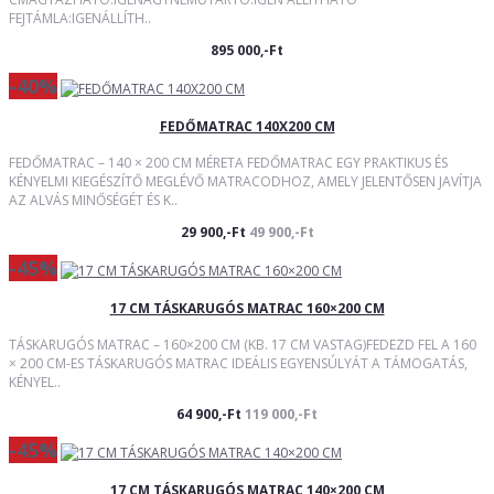
FEJTÁMLA:IGENÁLLÍTH..
895 000,-Ft
-40%
FEDŐMATRAC 140X200 CM
FEDŐMATRAC – 140 × 200 CM MÉRETA FEDŐMATRAC EGY PRAKTIKUS ÉS
KÉNYELMI KIEGÉSZÍTŐ MEGLÉVŐ MATRACODHOZ, AMELY JELENTŐSEN JAVÍTJA
AZ ALVÁS MINŐSÉGÉT ÉS K..
29 900,-Ft
49 900,-Ft
-45%
17 CM TÁSKARUGÓS MATRAC 160×200 CM
TÁSKARUGÓS MATRAC – 160×200 CM (KB. 17 CM VASTAG)FEDEZD FEL A 160
× 200 CM-ES TÁSKARUGÓS MATRAC IDEÁLIS EGYENSÚLYÁT A TÁMOGATÁS,
KÉNYEL..
64 900,-Ft
119 000,-Ft
-45%
17 CM TÁSKARUGÓS MATRAC 140×200 CM