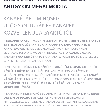
AHOGY ÖN MEGÁLMODTA
KANAPÉTÁR – MINŐSÉGI
ÜLŐGARNITÚRÁK ÉS KANAPÉK
KÖZVETLENÜL A GYÁRTÓTÓL
A
KANAPÉTÁR
CÉLJA, HOGY MINDEN OTTHONBA
KÉNYELMES, TARTÓS
ÉS STÍLUSOS ÜLŐGARNITÚRÁK
,
KANAPÉK
,
SAROKKANAPÉK
ÉS
KANAPÉÁGYAK
KERÜLJENEK, KEDVEZŐ ÁRON. KÍNÁLATUNKBAN
MEGTALÁLHATÓAK A
MODERN
,
KLASSZIKUS
,
U ALAKÚ
,
L ALAKÚ
,
VALAMINT
ÁGYNEMŰTARTÓS
KANAPÉK IS, KÜLÖNBÖZŐ MÉRETEKBEN,
SZÍNEKBEN ÉS KÁRPITVÁLASZTÉKKAL.
BEMUTATÓTERMÜNKBEN KIZÁRÓLAG
MINŐSÉGI ALAPANYAGOKBÓL
KÉSZÜLT BÚTOROKAT
KÍNÁLUNK, AMELYEK HOSSZÚ TÁVON IS
MEGŐRZIK KOMFORTJUKAT ÉS ESZTÉTIKUS MEGJELENÉSÜKET. A
KANAPÉ
VÁSÁRLÁS
NÁLUNK EGYSZERŰ ÉS BIZTONSÁGOS, LEGYEN SZÓ
AZONNAL
RAKTÁRRÓL ELÉRHETŐ ÜLŐGARNITÚRÁRÓL
VAGY
EGYEDI
MEGRENDELÉSRŐL
.
A KANAPÉTÁR TELJES KÖRŰ SZOLGÁLTATÁST NYÚJT:
SZAKTANÁCSADÁS
,
ORSZÁGOS HÁZHOZ SZÁLLÍTÁS
, PONTOS ÉS MEGBÍZHATÓ
KIVITELEZÉSSEL. SEGÍTÜNK MEGTALÁLNI AZ ÖN IGÉNYEIHEZ LEGJOBBAN
ILLESZKEDŐ
KANAPÉT
,
SAROKÜLŐGARNITÚRÁT
VAGY
U-ALAKÚ