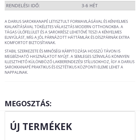
RENDELÉSI IDŐ:
3-6 HÉT
A DARIUS SAROKKANAPÉ LETISZTULT FORMAVILÁGÁVAL ÉS KÉNYELMES
KIALAKÍTÁSÁVAL TÖKÉLETES VÁLASZTÁS MODERN OTTHONOKBA. A
TÁGAS ÜLŐFELÜLET ÉS A SAROKRÉSZ LEHETŐVÉ TESZI A KÉNYELMES
ELNYÚLÁST, MÍG A JÓL PÁRNÁZOTT HÁTTÁMLÁK ÉS DÍSZPÁRNÁK EXTRA
KOMFORTOT BIZTOSÍTANAK.
STABIL SZERKEZETE ÉS MINŐSÉGI KÁRPITOZÁSA HOSSZÚ TÁVON IS
MEGBÍZHATÓ HASZNÁLATOT NYÚJT. A SEMLEGES SZÍNVILÁG KÖNNYEN
ILLESZTHETŐ KÜLÖNBÖZŐ LAKBERENDEZÉSI STÍLUSOKHOZ, ÍGY A DARIUS
SAROKKANAPÉ PRAKTIKUS ÉS ESZTÉTIKUS KÖZPONTI ELEME LEHET A
NAPPALINAK.
MEGOSZTÁS:
ÚJ TERMÉKEK