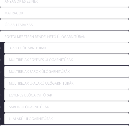
ANYAGOK ÉS SZÍNEK
MATRACOK
ÓRIÁSI LEÁRAZÁS
EGYEDI MÉRETBEN RENDELHETŐ ÜLŐGARNITÚRÁK
3-2-1 ÜLŐGARNITÚRÁK
MULTIRELAX EGYENES ÜLŐGARNITÚRÁK
MULTIRELAX SAROK ÜLŐGARNITÚRÁK
MULTIRELAX U-ALAKÚ ÜLŐGARNITÚRÁK
EGYENES ÜLŐGARNITÚRÁK
SAROK ÜLŐGARNITÚRÁK
U-ALAKÚ ÜLŐGARNITÚRÁK