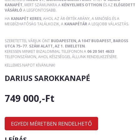
KANAPÉT
, MERT SZÁMUNKRA A
KÉNYELMES OTTHON
ÉS AZ
ELÉGEDETT
VÁSÁRLÓ
A LEGFONTOSABB.
HA
KANAPÉT KERES
, AHOL AZ ÁR-ÉRTÉK ARÁNY, A MINŐSÉG ÉS A
MEGBÍZHATÓSÁG TALÁLKOZIK, A
KANAPÉTÁR
A LEGJOBB VÁLASZTÁS.
SZERETETTEL VÁRJUK ÖNT
BUDAPESTEN, A 1047 BUDAPEST, BAROSS
UTCA 75–77. SZÁM ALATT, AZ 1. EMELETEN
.
KERESSEN MINKET BIZALOMMAL TELEFONON A
06 20 561 4633
TELEFONSZÁMON, AHOL KÉSZSÉGGEL ÁLLUNK RENDELKEZÉSÉRE.
KELLEMES NAPOT KÍVÁNUNK!
DARIUS SAROKKANAPÉ
749 000,-Ft
EGYEDI MÉRETBEN RENDELHETŐ
LEÍRÁS