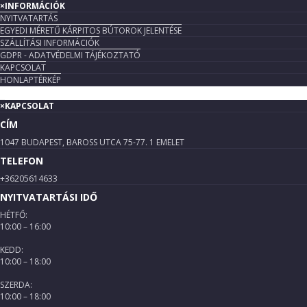
×
INFORMÁCIÓK
NYITVATARTÁS
EGYEDI MÉRETŰ KÁRPITOS BÚTOROK JELENTÉSE
SZÁLLÍTÁSI INFORMÁCIÓK
GDPR - ADATVÉDELMI TÁJÉKOZTATÓ
KAPCSOLAT
HONLAPTÉRKÉP
×
KAPCSOLAT
CÍM
1047 BUDAPEST, BAROSS UTCA 75-77. 1 EMELET
TELEFON
+36205614633
NYITVATARTÁSI IDŐ
HÉTFŐ:
10:00 – 16:00
KEDD:
10:00 – 18:00
SZERDA:
10:00 – 18:00