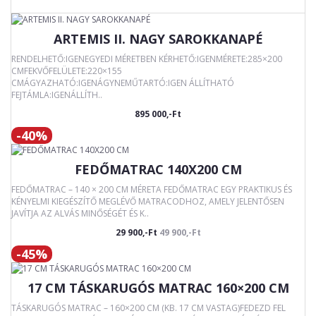
ARTEMIS II. NAGY SAROKKANAPÉ
RENDELHETŐ:IGENEGYEDI MÉRETBEN KÉRHETŐ:IGENMÉRETE:285×200
CMFEKVŐFELÜLETE:220×155
CMÁGYAZHATÓ:IGENÁGYNEMŰTARTÓ:IGEN ÁLLÍTHATÓ
FEJTÁMLA:IGENÁLLÍTH..
895 000,-Ft
-40%
FEDŐMATRAC 140X200 CM
FEDŐMATRAC – 140 × 200 CM MÉRETA FEDŐMATRAC EGY PRAKTIKUS ÉS
KÉNYELMI KIEGÉSZÍTŐ MEGLÉVŐ MATRACODHOZ, AMELY JELENTŐSEN
JAVÍTJA AZ ALVÁS MINŐSÉGÉT ÉS K..
29 900,-Ft
49 900,-Ft
-45%
17 CM TÁSKARUGÓS MATRAC 160×200 CM
TÁSKARUGÓS MATRAC – 160×200 CM (KB. 17 CM VASTAG)FEDEZD FEL