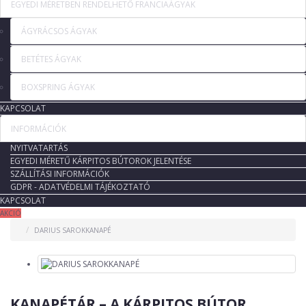
EGYEDI MÉRETBEN RENDELHETŐ FRANCIAÁGYAK
ÁGYRÁCSOS ÁGYAK
BETÉTES ÁGYAK
BOXSPRING ÁGYAK
KAPCSOLAT
INFORMÁCIÓK
NYITVATARTÁS
EGYEDI MÉRETŰ KÁRPITOS BÚTOROK JELENTÉSE
SZÁLLÍTÁSI INFORMÁCIÓK
GDPR - ADATVÉDELMI TÁJÉKOZTATÓ
KAPCSOLAT
AKCIÓ
DARIUS SAROKKANAPÉ
KANAPÉTÁR – A KÁRPITOS BÚTOR,