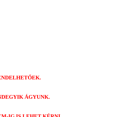
RENDELHETŐEK.
NDEGYIK ÁGYUNK.
M-IG IS LEHET KÉRNI.