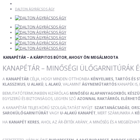
DALTON ÁGYRÁCSOS ÁGY
KANAPÉTÁR – A KÁRPITOS BÚTOR, AHOGY ÖN MEGÁLMODTA
KANAPÉTÁR – MINŐSÉGI ÜLŐGARNITÚRÁK É
A
KANAPÉTÁR
CÉLJA, HOGY MINDEN OTTHONBA
KÉNYELMES, TARTÓS ÉS 
KLASSZIKUS
,
U ALAKÚ
,
L ALAKÚ
, VALAMINT
ÁGYNEMŰTARTÓS
KANAPÉK IS,
BEMUTATÓTERMÜNKBEN KIZÁRÓLAG
MINŐSÉGI ALAPANYAGOKBÓL KÉSZ
EGYSZERŰ ÉS BIZTONSÁGOS, LEGYEN SZÓ
AZONNAL RAKTÁRRÓL ELÉRHET
A KANAPÉTÁR TELJES KÖRŰ SZOLGÁLTATÁST NYÚJT:
SZAKTANÁCSADÁS
,
ORS
SAROKÜLŐGARNITÚRÁT
VAGY
U-ALAKÚ KANAPÉT
, MERT SZÁMUNKRA A
KÉ
HA
KANAPÉT KERES
, AHOL AZ ÁR-ÉRTÉK ARÁNY, A MINŐSÉG ÉS A MEGBÍZHA