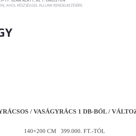
5–77. SZÁM ALATT, AZ 1. EMELETEN
.
, AHOL KÉSZSÉGGEL ÁLLUNK RENDELKEZÉSÉRE.
GY
RÁCSOS / VASÁGYRÁCS 1 DB-BÓL / VÁLTO
140×200 CM 399.000. FT.-TÓL