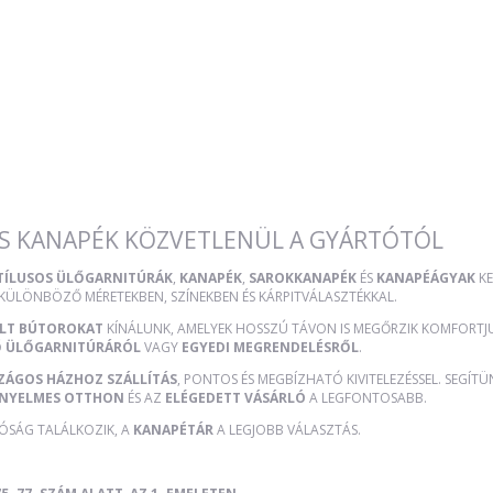
S KANAPÉK KÖZVETLENÜL A GYÁRTÓTÓL
STÍLUSOS ÜLŐGARNITÚRÁK
,
KANAPÉK
,
SAROKKANAPÉK
ÉS
KANAPÉÁGYAK
KE
 KÜLÖNBÖZŐ MÉRETEKBEN, SZÍNEKBEN ÉS KÁRPITVÁLASZTÉKKAL.
ÜLT BÚTOROKAT
KÍNÁLUNK, AMELYEK HOSSZÚ TÁVON IS MEGŐRZIK KOMFORTJUK
Ő ÜLŐGARNITÚRÁRÓL
VAGY
EGYEDI MEGRENDELÉSRŐL
.
ZÁGOS HÁZHOZ SZÁLLÍTÁS
, PONTOS ÉS MEGBÍZHATÓ KIVITELEZÉSSEL. SEGÍT
NYELMES OTTHON
ÉS AZ
ELÉGEDETT VÁSÁRLÓ
A LEGFONTOSABB.
TÓSÁG TALÁLKOZIK, A
KANAPÉTÁR
A LEGJOBB VÁLASZTÁS.