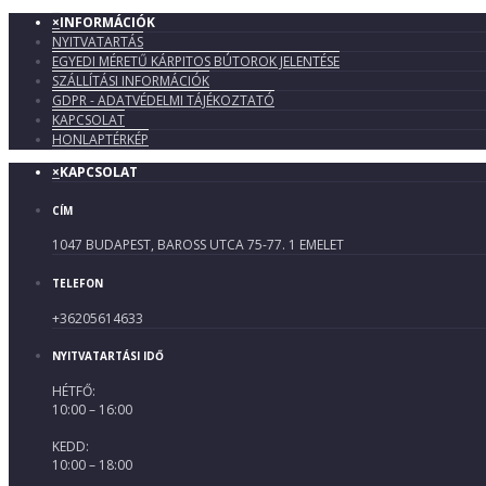
×
INFORMÁCIÓK
NYITVATARTÁS
EGYEDI MÉRETŰ KÁRPITOS BÚTOROK JELENTÉSE
SZÁLLÍTÁSI INFORMÁCIÓK
GDPR - ADATVÉDELMI TÁJÉKOZTATÓ
KAPCSOLAT
HONLAPTÉRKÉP
×
KAPCSOLAT
CÍM
1047 BUDAPEST, BAROSS UTCA 75-77. 1 EMELET
TELEFON
+36205614633
NYITVATARTÁSI IDŐ
HÉTFŐ:
10:00 – 16:00
KEDD:
10:00 – 18:00