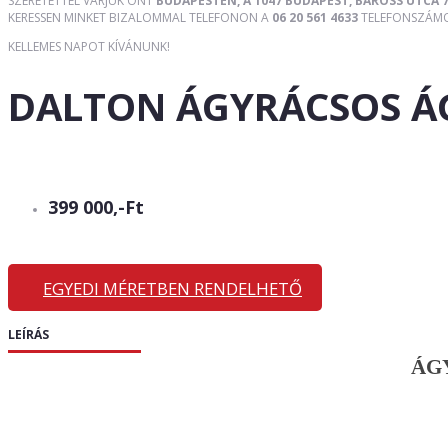
SZERETETTEL VÁRJUK ÖNT
BUDAPESTEN, A 1047 BUDAPEST, BAROSS UTCA 7
KERESSEN MINKET BIZALOMMAL TELEFONON A
06 20 561 4633
TELEFONSZÁMON
KELLEMES NAPOT KÍVÁNUNK!
DALTON ÁGYRÁCSOS Á
399 000,-Ft
EGYEDI MÉRETBEN RENDELHETŐ
LEÍRÁS
ÁGY