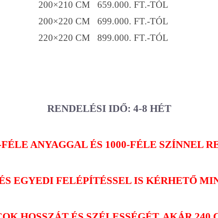
200×210 CM 659.000. FT.-TÓL
200×220 CM 699.000. FT.-TÓL
220×220 CM 899.000. FT.-TÓL
RENDELÉSI IDŐ: 4-8 HÉT
-FÉLE ANYAGGAL ÉS 1000-FÉLE SZÍNNEL 
ÉS EGYEDI FELÉPÍTÉSSEL IS KÉRHETŐ MI
OK HOSSZÁT ÉS SZÉLESSÉGÉT, AKÁR 240 C