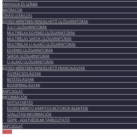
ANYAGOK ÉS SZÍNEK
MATRACOK
ÓRIÁSI LEÁRAZÁS
EGYEDI MÉRETBEN RENDELHETŐ ÜLŐGARNITÚRÁK
3-2-1 ÜLŐGARNITÚRÁK
MULTIRELAX EGYENES ÜLŐGARNITÚRÁK
MULTIRELAX SAROK ÜLŐGARNITÚRÁK
MULTIRELAX U-ALAKÚ ÜLŐGARNITÚRÁK
EGYENES ÜLŐGARNITÚRÁK
SAROK ÜLŐGARNITÚRÁK
U-ALAKÚ ÜLŐGARNITÚRÁK
EGYEDI MÉRETBEN RENDELHETŐ FRANCIAÁGYAK
ÁGYRÁCSOS ÁGYAK
BETÉTES ÁGYAK
BOXSPRING ÁGYAK
KAPCSOLAT
INFORMÁCIÓK
NYITVATARTÁS
EGYEDI MÉRETŰ KÁRPITOS BÚTOROK JELENTÉSE
SZÁLLÍTÁSI INFORMÁCIÓK
GDPR - ADATVÉDELMI TÁJÉKOZTATÓ
KAPCSOLAT
AKCIÓ