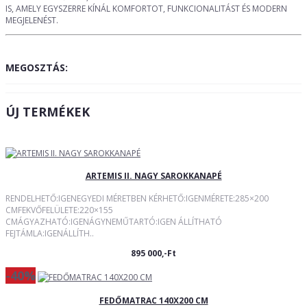
IS, AMELY EGYSZERRE KÍNÁL KOMFORTOT, FUNKCIONALITÁST ÉS MODERN
MEGJELENÉST.
MEGOSZTÁS:
ÚJ TERMÉKEK
ARTEMIS II. NAGY SAROKKANAPÉ
RENDELHETŐ:IGENEGYEDI MÉRETBEN KÉRHETŐ:IGENMÉRETE:285×200
CMFEKVŐFELÜLETE:220×155
CMÁGYAZHATÓ:IGENÁGYNEMŰTARTÓ:IGEN ÁLLÍTHATÓ
FEJTÁMLA:IGENÁLLÍTH..
895 000,-Ft
-40%
FEDŐMATRAC 140X200 CM