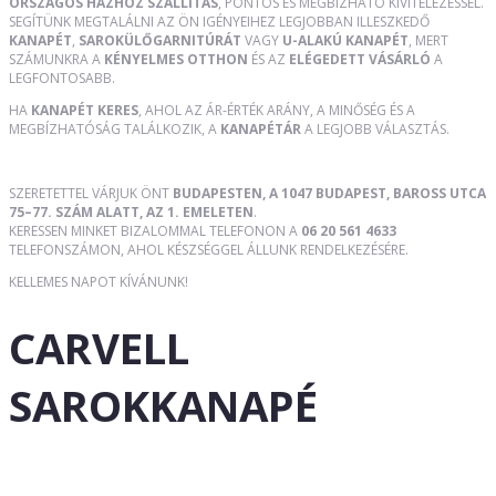
ORSZÁGOS HÁZHOZ SZÁLLÍTÁS
, PONTOS ÉS MEGBÍZHATÓ KIVITELEZÉSSEL.
SEGÍTÜNK MEGTALÁLNI AZ ÖN IGÉNYEIHEZ LEGJOBBAN ILLESZKEDŐ
KANAPÉT
,
SAROKÜLŐGARNITÚRÁT
VAGY
U-ALAKÚ KANAPÉT
, MERT
SZÁMUNKRA A
KÉNYELMES OTTHON
ÉS AZ
ELÉGEDETT VÁSÁRLÓ
A
LEGFONTOSABB.
HA
KANAPÉT KERES
, AHOL AZ ÁR-ÉRTÉK ARÁNY, A MINŐSÉG ÉS A
MEGBÍZHATÓSÁG TALÁLKOZIK, A
KANAPÉTÁR
A LEGJOBB VÁLASZTÁS.
SZERETETTEL VÁRJUK ÖNT
BUDAPESTEN, A 1047 BUDAPEST, BAROSS UTCA
75–77. SZÁM ALATT, AZ 1. EMELETEN
.
KERESSEN MINKET BIZALOMMAL TELEFONON A
06 20 561 4633
TELEFONSZÁMON, AHOL KÉSZSÉGGEL ÁLLUNK RENDELKEZÉSÉRE.
KELLEMES NAPOT KÍVÁNUNK!
CARVELL
SAROKKANAPÉ