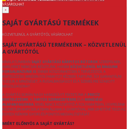
VÁSÁROLHAT
×
SAJÁT GYÁRTÁSÚ TERMÉKEK
KÖZVETLENÜL A GYÁRTÓTÓL VÁSÁROLHAT
SAJÁT GYÁRTÁSÚ TERMÉKEINK – KÖZVETLENÜL
A GYÁRTÓTÓL
KÍNÁLATUNKBAN
SAJÁT GYÁRTÁSÚ KÁRPITOS BÚTOROK
SZEREPELNEK,
AMELYEKET NEMCSAK KÉSZÍTÜNK, HANEM
KÖZVETLENÜL MI MAGUNK
FORGALMAZUNK IS
. ENNEK KÖSZÖNHETŐEN A TERVEZÉSTŐL A
KIVITELEZÉSIG MINDEN FOLYAMATOT KÉZBEN TARTUNK, ÍGY GARANTÁLNI
TUDJUK A MINŐSÉGET, A RUGALMASSÁGOT ÉS A SZEMÉLYRE SZABOTT
MEGOLDÁSOKAT.
A GYÁRTÁS SORÁN NAGY HANGSÚLYT FEKTETÜNK A
PRECÍZ
KIVITELEZÉSRE
, A
TARTÓS SZERKEZETEKRE
ÉS A
MINŐSÉGI
ALAPANYAGOKRA
. MIVEL NINCS KÖZVETÍTŐ A FOLYAMATBAN, ÜGYFELEINK
KÖZVETLEN KAPCSOLATBAN ÁLLNAK A GYÁRTÓVAL, AMI LEHETŐVÉ TESZI AZ
EGYEDI IGÉNYEK GYORS ÉS PONTOS MEGVALÓSÍTÁSÁT.
MIÉRT ELŐNYÖS A SAJÁT GYÁRTÁS?