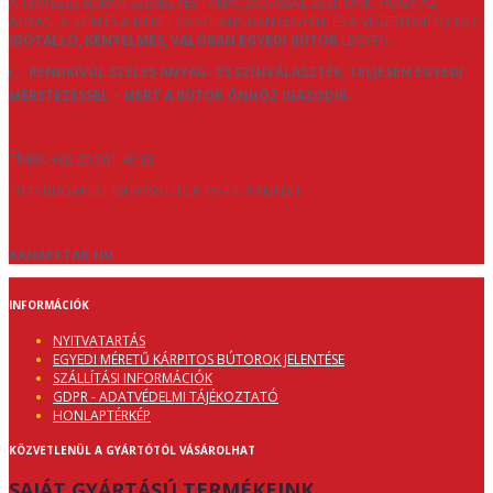
A TERVEZÉS SORÁN SZEMÉLYES TANÁCSADÁSSAL SEGÍTÜNK, HOGY AZ
ANYAG, A SZÍN ÉS A MÉRET ÖSSZHANGBAN LEGYEN, ÉS A VÉGEREDMÉNY EGY
IDŐTÁLLÓ, KÉNYELMES, VALÓBAN EGYEDI BÚTOR
LEGYEN.
👉
RENDKÍVÜL SZÉLES ANYAG- ÉS SZÍNVÁLASZTÉK, TELJESEN EGYEDI
MÉRETEZÉSSEL – MERT A BÚTOR ÖNHÖZ IGAZODIK.
TÍMEA +36 20 561 46 33
1047 BUDAPEST BAROSS UTCA 75-77. 1 EMELET
KANAPETAR.HU
INFORMÁCIÓK
NYITVATARTÁS
EGYEDI MÉRETŰ KÁRPITOS BÚTOROK JELENTÉSE
SZÁLLÍTÁSI INFORMÁCIÓK
GDPR - ADATVÉDELMI TÁJÉKOZTATÓ
HONLAPTÉRKÉP
KÖZVETLENÜL A GYÁRTÓTÓL VÁSÁROLHAT
SAJÁT GYÁRTÁSÚ TERMÉKEINK