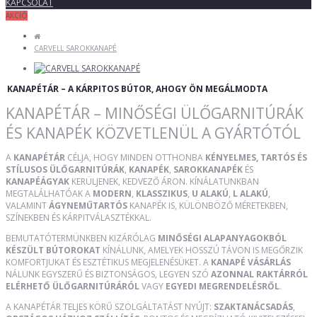
KAPCSOLAT
AKCIÓ
CARVELL SAROKKANAPÉ
KANAPÉTÁR – A KÁRPITOS BÚTOR, AHOGY ÖN MEGÁLMODTA
KANAPÉTÁR – MINŐSÉGI ÜLŐGARNITÚRÁK
ÉS KANAPÉK KÖZVETLENÜL A GYÁRTÓTÓL
A
KANAPÉTÁR
CÉLJA, HOGY MINDEN OTTHONBA
KÉNYELMES, TARTÓS ÉS
STÍLUSOS ÜLŐGARNITÚRÁK
,
KANAPÉK
,
SAROKKANAPÉK
ÉS
KANAPÉÁGYAK
KERÜLJENEK, KEDVEZŐ ÁRON. KÍNÁLATUNKBAN
MEGTALÁLHATÓAK A
MODERN
,
KLASSZIKUS
,
U ALAKÚ
,
L ALAKÚ
,
VALAMINT
ÁGYNEMŰTARTÓS
KANAPÉK IS, KÜLÖNBÖZŐ MÉRETEKBEN,
SZÍNEKBEN ÉS KÁRPITVÁLASZTÉKKAL.
BEMUTATÓTERMÜNKBEN KIZÁRÓLAG
MINŐSÉGI ALAPANYAGOKBÓL
KÉSZÜLT BÚTOROKAT
KÍNÁLUNK, AMELYEK HOSSZÚ TÁVON IS MEGŐRZIK
KOMFORTJUKAT ÉS ESZTÉTIKUS MEGJELENÉSÜKET. A
KANAPÉ VÁSÁRLÁS
NÁLUNK EGYSZERŰ ÉS BIZTONSÁGOS, LEGYEN SZÓ
AZONNAL RAKTÁRRÓL
ELÉRHETŐ ÜLŐGARNITÚRÁRÓL
VAGY
EGYEDI MEGRENDELÉSRŐL
.
A KANAPÉTÁR TELJES KÖRŰ SZOLGÁLTATÁST NYÚJT:
SZAKTANÁCSADÁS
,