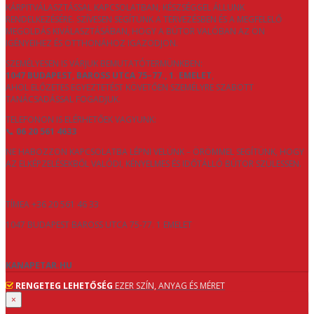
KÁRPITVÁLASZTÁSSAL KAPCSOLATBAN, KÉSZSÉGGEL ÁLLUNK
RENDELKEZÉSÉRE. SZÍVESEN SEGÍTÜNK A TERVEZÉSBEN ÉS A MEGFELELŐ
MEGOLDÁS KIVÁLASZTÁSÁBAN, HOGY A BÚTOR VALÓBAN AZ ÖN
IGÉNYEIHEZ ÉS OTTHONÁHOZ IGAZODJON.
SZEMÉLYESEN IS VÁRJUK BEMUTATÓTERMÜNKBEN:
1047 BUDAPEST, BAROSS UTCA 75–77., 1. EMELET
,
AHOL ELŐZETES EGYEZTETÉST KÖVETŐEN SZEMÉLYRE SZABOTT
TANÁCSADÁSSAL FOGADJUK.
TELEFONON IS ELÉRHETŐEK VAGYUNK:
📞
06 20 561 4633
NE HABOZZON KAPCSOLATBA LÉPNI VELÜNK – ÖRÖMMEL SEGÍTÜNK, HOGY
AZ ELKÉPZELÉSEKBŐL VALÓDI, KÉNYELMES ÉS IDŐTÁLLÓ BÚTOR SZÜLESSEN.
TÍMEA +36 20 561 46 33
1047 BUDAPEST BAROSS UTCA 75-77. 1 EMELET
KANAPETAR.HU
RENGETEG LEHETŐSÉG
EZER SZÍN, ANYAG ÉS MÉRET
×