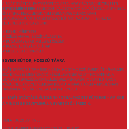
A SAJÁT GYÁRTÁS LEHETŐSÉGET AD ARRA, HOGY BÚTORAINK
TELJESEN
EGYEDI MÉRETBEN
, SZABADON VÁLASZTHATÓ KIALAKÍTÁSSAL, ANYAGGAL
ÉS SZÍNNEL KÉSZÜLJENEK. NEM SABLONMEGOLDÁSOKBAN
GONDOLKODUNK, HANEM MINDEN BÚTORT AZ ADOTT TÉRHEZ ÉS
ÉLETSTÍLUSHOZ IGAZÍTUNK.
✔ EGYEDI MÉRETEZÉS
✔ SZÉLES ANYAG- ÉS SZÍNVÁLASZTÉK
✔ RUGALMAS GYÁRTÁSI LEHETŐSÉGEK
✔ KÖZVETLEN GYÁRTÓI ÁRAK
✔ MEGBÍZHATÓ MINŐSÉG
EGYEDI BÚTOR, HOSSZÚ TÁVRA
SAJÁT GYÁRTÁSÚ TERMÉKEINK CÉLJA, HOGY HOSSZÚ ÉVEKEN ÁT KÉNYELMES,
ESZTÉTIKUS ÉS MEGBÍZHATÓ RÉSZEI LEGYENEK AZ OTTHONOKNAK. A
GONDOS TERVEZÉS ÉS KIVITELEZÉS EREDMÉNYEKÉNT OLYAN BÚTOROK
KÉSZÜLNEK, AMELYEK NEMCSAK JÓL MUTATNAK, HANEM A MINDENNAPI
HASZNÁLAT SORÁN IS MEGÁLLJÁK A HELYÜKET.
👉
SAJÁT GYÁRTÁSÚ, ÁLTALUNK FORGALMAZOTT BÚTOROK – AMIKOR
A MINŐSÉG KÖZVETLENÜL A GYÁRTÓTÓL ÉRKEZIK.
TÍMEA +36 20 561 46 33
1047 BUDAPEST BAROSS UTCA 75-77. 1 EMELET