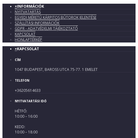
×
INFORMÁCIÓK
NYITVATARTÁS
EGYEDI MÉRETŰ KÁRPITOS BÚTOROK JELENTÉSE
SZÁLLÍTÁSI INFORMÁCIÓK
GDPR - ADATVÉDELMI TÁJÉKOZTATÓ
KAPCSOLAT
HONLAPTÉRKÉP
×
KAPCSOLAT
CÍM
1047 BUDAPEST, BAROSS UTCA 75-77. 1 EMELET
TELEFON
+36205614633
NYITVATARTÁSI IDŐ
HÉTFŐ:
10:00 – 16:00
KEDD:
10:00 – 18:00