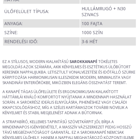
HULLÁMRUGÓ + N30
ÜLŐFELÜLET TÍPUSA:
SZIVACS
ANYAGA:
100 FAJTA
SZÍNE:
1000 SZÍN
RENDELÉSI IDŐ:
3-6 HÉT
EZ A STÍLUSOS, MODERN KIALAKÍTÁSÚ
SAROKKANAPÉ
TÖKÉLETES
MEGOLDÁS AZOK SZÁMÁRA, AKIK KÉNYELMES ÉS ESZTÉTIKUS ÜLŐBÚTORT
KERESNEK NAPPALIJUKBA. LETISZTULT VONALVEZETÉSE ÉS IDŐTÁLLÓ SZÜRKE
KÁRPITOZÁSA HARMONIKUSAN ILLESZKEDIK MODERN, MINIMALISTA VAGY
SKANDINÁV ENTERIŐRÖKBE, MIKÖZBEN ELEGÁNS ÖSSZHATÁST TEREMT.
A KANAPÉ TÁGAS ÜLŐFELÜLETE ÉS ERGONOMIKUSAN KIALAKÍTOTT
HÁTTÁMLÁI KIVÁLÓ KOMFORTOT NYÚJTANAK A MINDENNAPI HASZNÁLAT
SORÁN. A SAROKRÉSZ IDEÁLIS ELNYÚLÁSRA, PIHENÉSHEZ VAGY CSALÁDI
KIKAPCSOLÓDÁSHOZ, MÍG A SZÉLES KARTÁMASZOK TOVÁBB NÖVELIK A
KÉNYELMET ÉS STABIL MEGJELENÉST ADNAK A BÚTORNAK.
A STRAPABÍRÓ, KELLEMES TAPINTÁSÚ SZÖVETKÁRPIT JÓL BÍRJA A
MINDENNAPOS IGÉNYBEVÉTELT, A MASSZÍV VÁZSZERKEZET PEDIG HOSSZÚ
TÁVÚ MEGBÍZHATÓSÁGOT GARANTÁL. EZ A SAROKKANAPÉ NEMCSAK
KÉNYELMES ÜLŐHELY, HANEM A NAPPALI MEGHATÁROZÓ KÖZPONTI ELEME