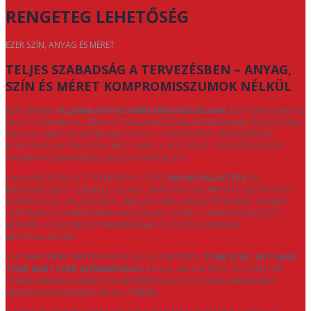
RENGETEG LEHETŐSÉG
EZER SZÍN, ANYAG ÉS MÉRET
TELJES SZABADSÁG A TERVEZÉSBEN – ANYAG,
SZÍN ÉS MÉRET KOMPROMISSZUMOK NÉLKÜL
BÚTORAINK
TELJESEN EGYEDI MÉRETBEN KÉSZÜLNEK
, ÍGY PONTOSAN AZ
ÖN OTTHONÁHOZ, TÉRADOTTSÁGAIHOZ ÉS ELKÉPZELÉSEIHEZ IGAZODNAK.
NÁLUNK NINCS SZABVÁNYMEGOLDÁS: A MÉRETEZÉST CENTIMÉTERRE
PONTOSAN HATÁROZZUK MEG, HOGY A BÚTOR NE CSAK SZÉP LEGYEN,
HANEM VALÓBAN KÉNYELMES ÉS PRAKTIKUS IS.
A KIALAKÍTÁS MELLETT RENDKÍVÜL SZÉLES
ANYAGVÁLASZTÉK
ÁLL
RENDELKEZÉSRE. TÖBBFÉLE SZÖVET, BÁRSONY ÉS KÖNNYEN TISZTÍTHATÓ
KÁRPIT KÖZÜL VÁLASZTHAT, AMELYEK NEMCSAK ESZTÉTIKUSAK, HANEM
TARTÓSAK IS A MINDENNAPI HASZNÁLAT SORÁN. A KÁRPITOK KÖZÖTT
MODERN, KLASSZIKUS ÉS PRÉMIUM MEGOLDÁSOK EGYARÁNT
MEGTALÁLHATÓK.
A SZÍNEK TERÉN SZINTE KORLÁTLAN A LEHETŐSÉG:
TÖBB SZÁZ, SŐT AKÁR
TÖBB MINT EZER SZÍNÁRNYALAT
KÖZÜL VÁLASZTHAT, ÍGY A BÚTOR
TÖKÉLETESEN ILLESZKEDIK AZ ENTERIŐRHÖZ VAGY AKÁR KARAKTERES
HANGSÚLYOS ELEMÉVÉ VÁLIK A TÉRNEK.