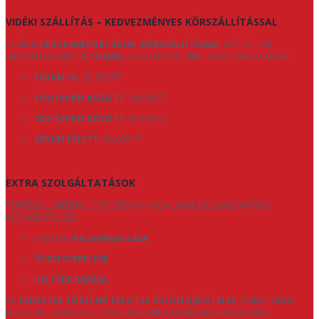
VIDÉKI SZÁLLÍTÁS – KEDVEZMÉNYES KÖRSZÁLLÍTÁSSAL
VIDÉKRE
KEDVEZMÉNYES ÁRON, KÖRSZÁLLÍTÁSSAL
SZÁLLÍTUNK
(KISZÁLLÍTÁSI IDŐ:
2–10 NAP
), AZ ÜZLETTŐL MÉRT TÁVOLSÁG ALAPJÁN:
100 KM-IG:
32.000 FT
100–199 KM KÖZÖTT:
39.000 FT
200–249 KM KÖZÖTT:
43.000 FT
250 KM FELETT:
48.000 FT
EXTRA SZOLGÁLTATÁSOK
TÉRÍTÉS ELLENÉBEN LEHETŐSÉG VAN AZ ALÁBBI SZOLGÁLTATÁSOK
IGÉNYBEVÉTELÉRE:
A BÚTOR
KICSOMAGOLÁSA
,
ÖSSZESZERELÉSE
,
HELYÉRE RAKÁSA
.
AZ
EMELETRE TÖRTÉNŐ FELVITEL KÜLÖN DÍJKÖTELES
, AMENNYIBEN
NINCS LIFT, VAGY A BÚTOR NEM FÉR BE A LIFTBE. ENNEK KÖLTSÉGE