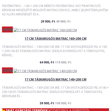
FEDŐMATRAC – 140 × 200 CM MÉRETA FEDŐMATRAC EGY PRAKTIKUS ÉS
KÉNYELMI KIEGÉSZÍTŐ MEGLÉVŐ MATRACODHOZ, AMELY JELENTŐSEN JAVÍTJA
AZ ALVÁS MINŐSÉGÉT ÉS K..
29 900,-Ft
49 900,-Ft
-45%
17 CM TÁSKARUGÓS MATRAC 160×200 CM
TÁSKARUGÓS MATRAC – 160×200 CM (KB. 17 CM VASTAG)FEDEZD FEL A 160
× 200 CM-ES TÁSKARUGÓS MATRAC IDEÁLIS EGYENSÚLYÁT A TÁMOGATÁS,
KÉNYEL..
64 900,-Ft
119 000,-Ft
-45%
17 CM TÁSKARUGÓS MATRAC 140×200 CM
TÁSKARUGÓS MATRAC – 140×200 CM (KB. 17 CM VASTAG)FEDEZD FEL A140 ×
200 CM-ES TÁSKARUGÓS MATRAC IDEÁLIS EGYENSÚLYÁT A TÁMOGATÁS,
KÉNYELEM ÉS ..
59 900,-Ft
109 000,-Ft
SAJÁT GYÁRTÁSÚ TERMÉKEK
KÖZVETLENÜL A GYÁRTÓTÓL