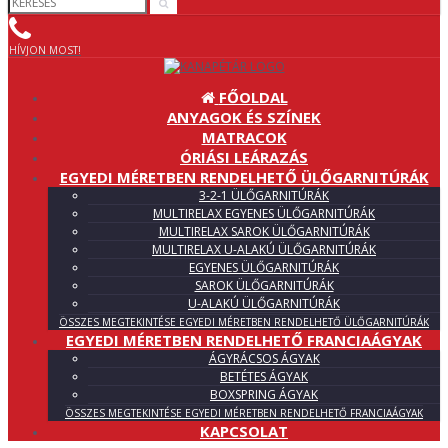
HÍVJON MOST!
FŐOLDAL
ANYAGOK ÉS SZÍNEK
MATRACOK
ÓRIÁSI LEÁRAZÁS
EGYEDI MÉRETBEN RENDELHETŐ ÜLŐGARNITÚRÁK
3-2-1 ÜLŐGARNITÚRÁK
MULTIRELAX EGYENES ÜLŐGARNITÚRÁK
MULTIRELAX SAROK ÜLŐGARNITÚRÁK
MULTIRELAX U-ALAKÚ ÜLŐGARNITÚRÁK
EGYENES ÜLŐGARNITÚRÁK
SAROK ÜLŐGARNITÚRÁK
U-ALAKÚ ÜLŐGARNITÚRÁK
ÖSSZES MEGTEKINTÉSE EGYEDI MÉRETBEN RENDELHETŐ ÜLŐGARNITÚRÁK
EGYEDI MÉRETBEN RENDELHETŐ FRANCIAÁGYAK
ÁGYRÁCSOS ÁGYAK
BETÉTES ÁGYAK
BOXSPRING ÁGYAK
ÖSSZES MEGTEKINTÉSE EGYEDI MÉRETBEN RENDELHETŐ FRANCIAÁGYAK
KAPCSOLAT