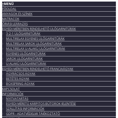
×
MENÜ
FŐOLDAL
ANYAGOK ÉS SZÍNEK
MATRACOK
ÓRIÁSI LEÁRAZÁS
EGYEDI MÉRETBEN RENDELHETŐ ÜLŐGARNITÚRÁK
3-2-1 ÜLŐGARNITÚRÁK
MULTIRELAX EGYENES ÜLŐGARNITÚRÁK
MULTIRELAX SAROK ÜLŐGARNITÚRÁK
MULTIRELAX U-ALAKÚ ÜLŐGARNITÚRÁK
EGYENES ÜLŐGARNITÚRÁK
SAROK ÜLŐGARNITÚRÁK
U-ALAKÚ ÜLŐGARNITÚRÁK
EGYEDI MÉRETBEN RENDELHETŐ FRANCIAÁGYAK
ÁGYRÁCSOS ÁGYAK
BETÉTES ÁGYAK
BOXSPRING ÁGYAK
KAPCSOLAT
INFORMÁCIÓK
NYITVATARTÁS
EGYEDI MÉRETŰ KÁRPITOS BÚTOROK JELENTÉSE
SZÁLLÍTÁSI INFORMÁCIÓK
GDPR - ADATVÉDELMI TÁJÉKOZTATÓ