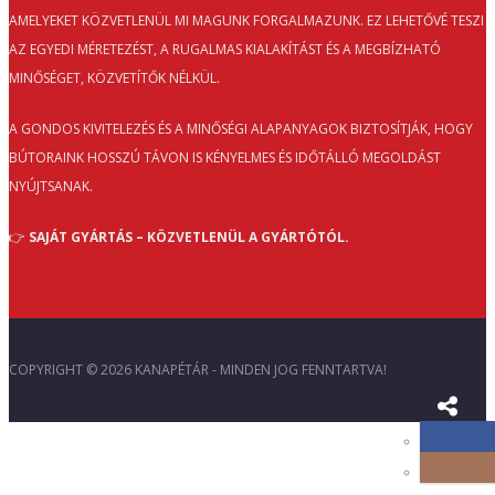
AMELYEKET KÖZVETLENÜL MI MAGUNK FORGALMAZUNK. EZ LEHETŐVÉ TESZI
AZ EGYEDI MÉRETEZÉST, A RUGALMAS KIALAKÍTÁST ÉS A MEGBÍZHATÓ
MINŐSÉGET, KÖZVETÍTŐK NÉLKÜL.
A GONDOS KIVITELEZÉS ÉS A MINŐSÉGI ALAPANYAGOK BIZTOSÍTJÁK, HOGY
BÚTORAINK HOSSZÚ TÁVON IS KÉNYELMES ÉS IDŐTÁLLÓ MEGOLDÁST
NYÚJTSANAK.
👉
SAJÁT GYÁRTÁS – KÖZVETLENÜL A GYÁRTÓTÓL.
COPYRIGHT © 2026 KANAPÉTÁR - MINDEN JOG FENNTARTVA!