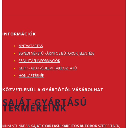
INFORMÁCIÓK
NYITVATARTÁS
EGYEDI MÉRETŰ KÁRPITOS BÚTOROK JELENTÉSE
SZÁLLÍTÁSI INFORMÁCIÓK
GDPR - ADATVÉDELMI TÁJÉKOZTATÓ
HONLAPTÉRKÉP
KÖZVETLENÜL A GYÁRTÓTÓL VÁSÁROLHAT
SAJÁT GYÁRTÁSÚ
TERMÉKEINK
KÍNÁLATUNKBAN
SAJÁT GYÁRTÁSÚ KÁRPITOS BÚTOROK
SZEREPELNEK,