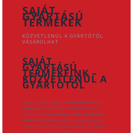
SAJÁT
GYÁRTÁSÚ
TERMÉKEK
KÖZVETLENÜL A GYÁRTÓTÓL
VÁSÁROLHAT
SAJÁT
GYÁRTÁSÚ
TERMÉKEINK –
KÖZVETLENÜL A
GYÁRTÓTÓL
KÍNÁLATUNKBAN
SAJÁT GYÁRTÁSÚ KÁRPITOS
BÚTOROK
SZEREPELNEK, AMELYEKET NEMCSAK
KÉSZÍTÜNK, HANEM
KÖZVETLENÜL MI MAGUNK
FORGALMAZUNK IS
. ENNEK KÖSZÖNHETŐEN A
TERVEZÉSTŐL A KIVITELEZÉSIG MINDEN FOLYAMATOT
KÉZBEN TARTUNK, ÍGY GARANTÁLNI TUDJUK A