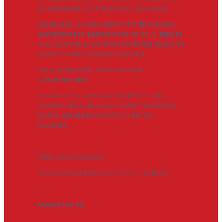
ÖN IGÉNYEIHEZ ÉS OTTHONÁHOZ IGAZODJON.
SZEMÉLYESEN IS VÁRJUK BEMUTATÓTERMÜNKBEN:
1047 BUDAPEST, BAROSS UTCA 75–77., 1. EMELET
,
AHOL ELŐZETES EGYEZTETÉST KÖVETŐEN SZEMÉLYRE
SZABOTT TANÁCSADÁSSAL FOGADJUK.
TELEFONON IS ELÉRHETŐEK VAGYUNK:
📞
06 20 561 4633
NE HABOZZON KAPCSOLATBA LÉPNI VELÜNK –
ÖRÖMMEL SEGÍTÜNK, HOGY AZ ELKÉPZELÉSEKBŐL
VALÓDI, KÉNYELMES ÉS IDŐTÁLLÓ BÚTOR
SZÜLESSEN.
TÍMEA +36 20 561 46 33
1047 BUDAPEST BAROSS UTCA 75-77. 1 EMELET
KANAPETAR.HU