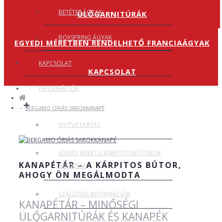
BETÉTES ÁGYAK
ÜLŐGARNITÚRÁK
BOXSPRING ÁGYAK
EGYEDI MÉRETBEN RENDELHETŐ FRANCIAÁGYAK
KAPCSOLAT
KAPCSOLAT
INFORMÁCIÓK
BERGAMO ÓRIÁS SAROKKANAPÉ
NYITVATARTÁS
EGYEDI MÉRETŰ KÁRPITOS BÚTOROK
KANAPÉTÁR – A KÁRPITOS BÚTOR,
JELENTÉSE
AHOGY ÖN MEGÁLMODTA
SZÁLLÍTÁSI INFORMÁCIÓK
KANAPÉTÁR – MINŐSÉGI
ÜLŐGARNITÚRÁK ÉS KANAPÉK