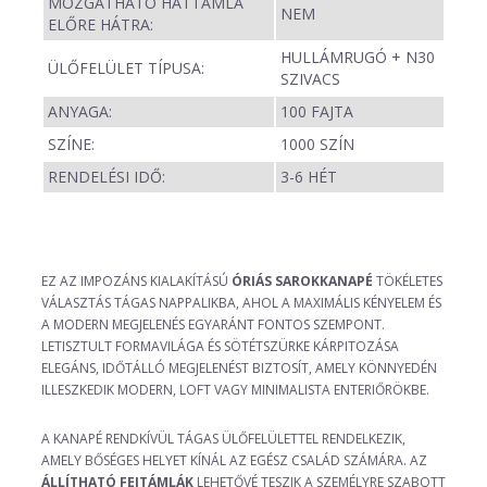
MOZGATHATÓ HÁTTÁMLA
NEM
ELŐRE HÁTRA:
HULLÁMRUGÓ + N30
ÜLŐFELÜLET TÍPUSA:
SZIVACS
ANYAGA:
100 FAJTA
SZÍNE:
1000 SZÍN
RENDELÉSI IDŐ:
3-6 HÉT
EZ AZ IMPOZÁNS KIALAKÍTÁSÚ
ÓRIÁS SAROKKANAPÉ
TÖKÉLETES
VÁLASZTÁS TÁGAS NAPPALIKBA, AHOL A MAXIMÁLIS KÉNYELEM ÉS
A MODERN MEGJELENÉS EGYARÁNT FONTOS SZEMPONT.
LETISZTULT FORMAVILÁGA ÉS SÖTÉTSZÜRKE KÁRPITOZÁSA
ELEGÁNS, IDŐTÁLLÓ MEGJELENÉST BIZTOSÍT, AMELY KÖNNYEDÉN
ILLESZKEDIK MODERN, LOFT VAGY MINIMALISTA ENTERIŐRÖKBE.
A KANAPÉ RENDKÍVÜL TÁGAS ÜLŐFELÜLETTEL RENDELKEZIK,
AMELY BŐSÉGES HELYET KÍNÁL AZ EGÉSZ CSALÁD SZÁMÁRA. AZ
ÁLLÍTHATÓ FEJTÁMLÁK
LEHETŐVÉ TESZIK A SZEMÉLYRE SZABOTT