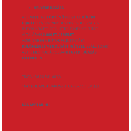
HELYÉRE RAKÁSA
.
AZ
EMELETRE TÖRTÉNŐ FELVITEL KÜLÖN
DÍJKÖTELES
, AMENNYIBEN NINCS LIFT, VAGY A
BÚTOR NEM FÉR BE A LIFTBE. ENNEK KÖLTSÉGE
ÁLTALÁBAN
2.000 FT / EMELET
.
AMENNYIBEN A BÚTOR FELJUTTATÁSA
KÜLÖNLEGES MEGOLDÁST IGÉNYEL
, SZÁLLÍTÓINK
AZT IS MEG TUDJÁK OLDANI
EGYEDI DÍJAZÁS
ELLENÉBEN
.
TÍMEA +36 20 561 46 33
1047 BUDAPEST BAROSS UTCA 75-77. 1 EMELET
KANAPETAR.HU