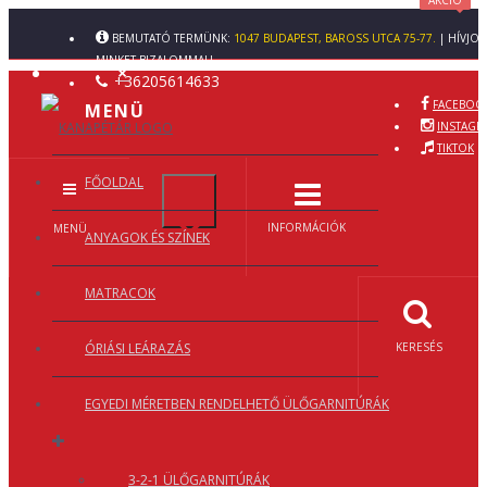
AKCIÓ
×
×
BEMUTATÓ TERMÜNK:
1047 BUDAPEST, BAROSS UTCA 75-77.
| HÍVJO
MINKET BIZALOMMAL!
×
+36205614633
FACEBOO
MENÜ
INSTAGR
TIKTOK
FŐOLDAL
ENTÉSE
×
INFORMÁCIÓK
MENÜ
ANYAGOK ÉS SZÍNEK
MATRACOK
ÓRIÁSI LEÁRAZÁS
KERESÉS
EGYEDI MÉRETBEN RENDELHETŐ ÜLŐGARNITÚRÁK
3-2-1 ÜLŐGARNITÚRÁK