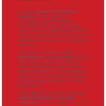
BÚTORAINK
TELJESEN EGYEDI MÉRETBEN
KÉSZÜLNEK
, ÍGY PONTOSAN AZ ÖN
OTTHONÁHOZ, TÉRADOTTSÁGAIHOZ ÉS
ELKÉPZELÉSEIHEZ IGAZODNAK. NÁLUNK NINCS
SZABVÁNYMEGOLDÁS: A MÉRETEZÉST CENTIMÉTERRE
PONTOSAN HATÁROZZUK MEG, HOGY A BÚTOR NE
CSAK SZÉP LEGYEN, HANEM VALÓBAN KÉNYELMES ÉS
PRAKTIKUS IS.
A KIALAKÍTÁS MELLETT RENDKÍVÜL SZÉLES
ANYAGVÁLASZTÉK
ÁLL RENDELKEZÉSRE. TÖBBFÉLE
SZÖVET, BÁRSONY ÉS KÖNNYEN TISZTÍTHATÓ
KÁRPIT KÖZÜL VÁLASZTHAT, AMELYEK NEMCSAK
ESZTÉTIKUSAK, HANEM TARTÓSAK IS A MINDENNAPI
HASZNÁLAT SORÁN. A KÁRPITOK KÖZÖTT MODERN,
KLASSZIKUS ÉS PRÉMIUM MEGOLDÁSOK EGYARÁNT
MEGTALÁLHATÓK.
A SZÍNEK TERÉN SZINTE KORLÁTLAN A LEHETŐSÉG:
TÖBB SZÁZ, SŐT AKÁR TÖBB MINT EZER
SZÍNÁRNYALAT
KÖZÜL VÁLASZTHAT, ÍGY A BÚTOR