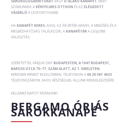
SAROKÜLŐGARNITÚRÁT
VAGY
U-ALAKÚ KANAPÉT
, MERT
SZÁMUNKRA A
KÉNYELMES OTTHON
ÉS AZ
ELÉGEDETT
VÁSÁRLÓ
A LEGFONTOSABB.
HA
KANAPÉT KERES
, AHOL AZ ÁR-ÉRTÉK ARÁNY, A MINŐSÉG ÉS A
MEGBÍZHATÓSÁG TALÁLKOZIK, A
KANAPÉTÁR
A LEGJOBB
VÁLASZTÁS.
SZERETETTEL VÁRJUK ÖNT
BUDAPESTEN, A 1047 BUDAPEST,
BAROSS UTCA 75–77. SZÁM ALATT, AZ 1. EMELETEN
.
KERESSEN MINKET BIZALOMMAL TELEFONON A
06 20 561 4633
TELEFONSZÁMON, AHOL KÉSZSÉGGEL ÁLLUNK RENDELKEZÉSÉRE.
KELLEMES NAPOT KÍVÁNUNK!
BERGAMO ÓRIÁS
SAROKKANAPÉ