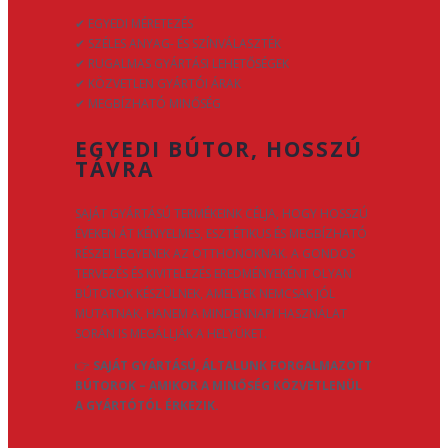
✔ EGYEDI MÉRETEZÉS
✔ SZÉLES ANYAG- ÉS SZÍNVÁLASZTÉK
✔ RUGALMAS GYÁRTÁSI LEHETŐSÉGEK
✔ KÖZVETLEN GYÁRTÓI ÁRAK
✔ MEGBÍZHATÓ MINŐSÉG
EGYEDI BÚTOR, HOSSZÚ
TÁVRA
SAJÁT GYÁRTÁSÚ TERMÉKEINK CÉLJA, HOGY HOSSZÚ
ÉVEKEN ÁT KÉNYELMES, ESZTÉTIKUS ÉS MEGBÍZHATÓ
RÉSZEI LEGYENEK AZ OTTHONOKNAK. A GONDOS
TERVEZÉS ÉS KIVITELEZÉS EREDMÉNYEKÉNT OLYAN
BÚTOROK KÉSZÜLNEK, AMELYEK NEMCSAK JÓL
MUTATNAK, HANEM A MINDENNAPI HASZNÁLAT
SORÁN IS MEGÁLLJÁK A HELYÜKET.
👉
SAJÁT GYÁRTÁSÚ, ÁLTALUNK FORGALMAZOTT
BÚTOROK – AMIKOR A MINŐSÉG KÖZVETLENÜL
A GYÁRTÓTÓL ÉRKEZIK.