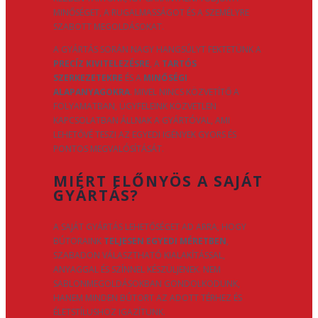
MINŐSÉGET, A RUGALMASSÁGOT ÉS A SZEMÉLYRE
SZABOTT MEGOLDÁSOKAT.
A GYÁRTÁS SORÁN NAGY HANGSÚLYT FEKTETÜNK A
PRECÍZ KIVITELEZÉSRE
, A
TARTÓS
SZERKEZETEKRE
ÉS A
MINŐSÉGI
ALAPANYAGOKRA
. MIVEL NINCS KÖZVETÍTŐ A
FOLYAMATBAN, ÜGYFELEINK KÖZVETLEN
KAPCSOLATBAN ÁLLNAK A GYÁRTÓVAL, AMI
LEHETŐVÉ TESZI AZ EGYEDI IGÉNYEK GYORS ÉS
PONTOS MEGVALÓSÍTÁSÁT.
MIÉRT ELŐNYÖS A SAJÁT
GYÁRTÁS?
A SAJÁT GYÁRTÁS LEHETŐSÉGET AD ARRA, HOGY
BÚTORAINK
TELJESEN EGYEDI MÉRETBEN
,
SZABADON VÁLASZTHATÓ KIALAKÍTÁSSAL,
ANYAGGAL ÉS SZÍNNEL KÉSZÜLJENEK. NEM
SABLONMEGOLDÁSOKBAN GONDOLKODUNK,
HANEM MINDEN BÚTORT AZ ADOTT TÉRHEZ ÉS
ÉLETSTÍLUSHOZ IGAZÍTUNK.