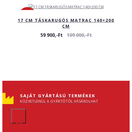
-45%
17 CM TÁSKARUGÓS MATRAC 140×200
CM
59 900,-Ft
109 000,-Ft
SAJÁT GYÁRTÁSÚ TERMÉKEK
KÖZVETLENÜL A GYÁRTÓTÓL VÁSÁROLHAT
×