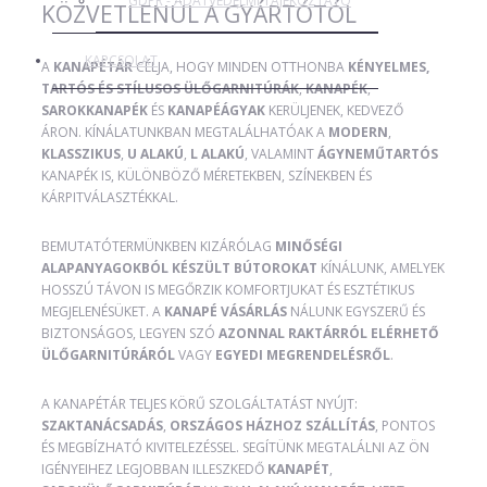
GDPR - ADATVÉDELMI TÁJÉKOZTATÓ
KÖZVETLENÜL A GYÁRTÓTÓL
KAPCSOLAT
A
KANAPÉTÁR
CÉLJA, HOGY MINDEN OTTHONBA
KÉNYELMES,
TARTÓS ÉS STÍLUSOS ÜLŐGARNITÚRÁK
,
KANAPÉK
,
SAROKKANAPÉK
ÉS
KANAPÉÁGYAK
KERÜLJENEK, KEDVEZŐ
ÁRON. KÍNÁLATUNKBAN MEGTALÁLHATÓAK A
MODERN
,
KLASSZIKUS
,
U ALAKÚ
,
L ALAKÚ
, VALAMINT
ÁGYNEMŰTARTÓS
KANAPÉK IS, KÜLÖNBÖZŐ MÉRETEKBEN, SZÍNEKBEN ÉS
KÁRPITVÁLASZTÉKKAL.
BEMUTATÓTERMÜNKBEN KIZÁRÓLAG
MINŐSÉGI
ALAPANYAGOKBÓL KÉSZÜLT BÚTOROKAT
KÍNÁLUNK, AMELYEK
HOSSZÚ TÁVON IS MEGŐRZIK KOMFORTJUKAT ÉS ESZTÉTIKUS
MEGJELENÉSÜKET. A
KANAPÉ VÁSÁRLÁS
NÁLUNK EGYSZERŰ ÉS
BIZTONSÁGOS, LEGYEN SZÓ
AZONNAL RAKTÁRRÓL ELÉRHETŐ
ÜLŐGARNITÚRÁRÓL
VAGY
EGYEDI MEGRENDELÉSRŐL
.
A KANAPÉTÁR TELJES KÖRŰ SZOLGÁLTATÁST NYÚJT:
SZAKTANÁCSADÁS
,
ORSZÁGOS HÁZHOZ SZÁLLÍTÁS
, PONTOS
ÉS MEGBÍZHATÓ KIVITELEZÉSSEL. SEGÍTÜNK MEGTALÁLNI AZ ÖN
IGÉNYEIHEZ LEGJOBBAN ILLESZKEDŐ
KANAPÉT
,