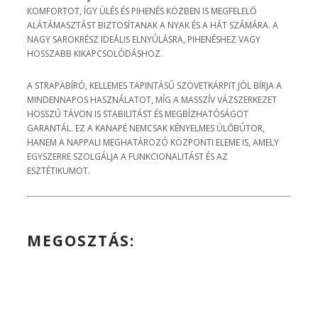
KOMFORTOT, ÍGY ÜLÉS ÉS PIHENÉS KÖZBEN IS MEGFELELŐ
ALÁTÁMASZTÁST BIZTOSÍTANAK A NYAK ÉS A HÁT SZÁMÁRA. A
NAGY SAROKRÉSZ IDEÁLIS ELNYÚLÁSRA, PIHENÉSHEZ VAGY
HOSSZABB KIKAPCSOLÓDÁSHOZ.
A STRAPABÍRÓ, KELLEMES TAPINTÁSÚ SZÖVETKÁRPIT JÓL BÍRJA A
MINDENNAPOS HASZNÁLATOT, MÍG A MASSZÍV VÁZSZERKEZET
HOSSZÚ TÁVON IS STABILITÁST ÉS MEGBÍZHATÓSÁGOT
GARANTÁL. EZ A KANAPÉ NEMCSAK KÉNYELMES ÜLŐBÚTOR,
HANEM A NAPPALI MEGHATÁROZÓ KÖZPONTI ELEME IS, AMELY
EGYSZERRE SZOLGÁLJA A FUNKCIONALITÁST ÉS AZ
ESZTÉTIKUMOT.
MEGOSZTÁS: