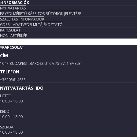
×
INFORMÁCIÓK
NYITVATARTÁS
EGYEDI MÉRETŰ KÁRPITOS BÚTOROK JELENTÉSE
SZÁLLÍTÁSI INFORMÁCIÓK
GDPR - ADATVÉDELMI TÁJÉKOZTATÓ
KAPCSOLAT
HONLAPTÉRKÉP
×
KAPCSOLAT
CÍM
1047 BUDAPEST, BAROSS UTCA 75-77. 1 EMELET
TELEFON
+36205614633
NYITVATARTÁSI IDŐ
HÉTFŐ:
10:00 – 16:00
KEDD:
10:00 – 18:00
SZERDA:
10:00 – 18:00