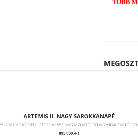
TÖBB M
MEGOSZT
ARTEMIS II. NAGY SAROKKANAPÉ
285×200 CMFEKVŐFELÜLETE:220×155 CMÁGYAZHATÓ:IGENÁGYNEMŰTARTÓ:IGEN Á
895 000,-Ft