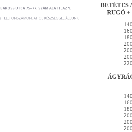
BETÉTES 
BAROSS UTCA 75–77. SZÁM ALATT, AZ 1.
RUGÓ + 
3
TELEFONSZÁMON, AHOL KÉSZSÉGGEL ÁLLUNK
14
16
18
20
20
20
22
ÁGYRÁC
14
16
18
20
20
20