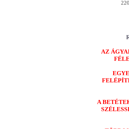
22
AZ ÁGYAK
FÉL
EGYE
FELÉPÍT
A BETÉTE
SZÉLESSÉ