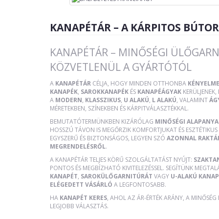
KANAPÉTÁR – A KÁRPITOS BÚTO
KANAPÉTÁR – MINŐSÉGI ÜLŐGARN
KÖZVETLENÜL A GYÁRTÓTÓL
A
KANAPÉTÁR
CÉLJA, HOGY MINDEN OTTHONBA
KÉNYELME
KANAPÉK
,
SAROKKANAPÉK
ÉS
KANAPÉÁGYAK
KERÜLJENEK
A
MODERN
,
KLASSZIKUS
,
U ALAKÚ
,
L ALAKÚ
, VALAMINT
ÁG
MÉRETEKBEN, SZÍNEKBEN ÉS KÁRPITVÁLASZTÉKKAL.
BEMUTATÓTERMÜNKBEN KIZÁRÓLAG
MINŐSÉGI ALAPANY
HOSSZÚ TÁVON IS MEGŐRZIK KOMFORTJUKAT ÉS ESZTÉTIKUS 
EGYSZERŰ ÉS BIZTONSÁGOS, LEGYEN SZÓ
AZONNAL RAKTÁ
MEGRENDELÉSRŐL
.
A KANAPÉTÁR TELJES KÖRŰ SZOLGÁLTATÁST NYÚJT:
SZAKTA
PONTOS ÉS MEGBÍZHATÓ KIVITELEZÉSSEL. SEGÍTÜNK MEGTAL
KANAPÉT
,
SAROKÜLŐGARNITÚRÁT
VAGY
U-ALAKÚ KANAP
ELÉGEDETT VÁSÁRLÓ
A LEGFONTOSABB.
HA
KANAPÉT KERES
, AHOL AZ ÁR-ÉRTÉK ARÁNY, A MINŐSÉG
LEGJOBB VÁLASZTÁS.