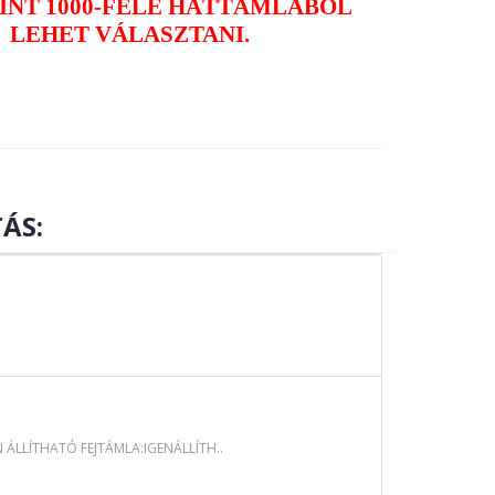
INT 1000-FÉLE HÁTTÁMLÁBÓL
LEHET VÁLASZTANI.
ÁS:
LLÍTHATÓ FEJTÁMLA:IGENÁLLÍTH..