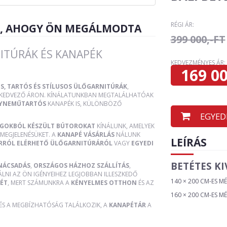
RÉGI ÁR:
R, AHOGY ÖN MEGÁLMODTA
399 000,-FT
ITÚRÁK ÉS KANAPÉK
KEDVEZMÉNYES ÁR:
169 00
S, TARTÓS ÉS STÍLUSOS ÜLŐGARNITÚRÁK
,
, KEDVEZŐ ÁRON. KÍNÁLATUNKBAN MEGTALÁLHATÓAK
YNEMŰTARTÓS
KANAPÉK IS, KÜLÖNBÖZŐ
EGYED
AGOKBÓL KÉSZÜLT BÚTOROKAT
KÍNÁLUNK, AMELYEK
MEGJELENÉSÜKET. A
KANAPÉ VÁSÁRLÁS
NÁLUNK
LEÍRÁS
RRÓL ELÉRHETŐ ÜLŐGARNITÚRÁRÓL
VAGY
EGYEDI
BETÉTES K
NÁCSADÁS
,
ORSZÁGOS HÁZHOZ SZÁLLÍTÁS
,
ÁLNI AZ ÖN IGÉNYEIHEZ LEGJOBBAN ILLESZKEDŐ
140 × 200 CM-ES M
ÉT
, MERT SZÁMUNKRA A
KÉNYELMES OTTHON
ÉS AZ
160 × 200 CM-ES M
 ÉS A MEGBÍZHATÓSÁG TALÁLKOZIK, A
KANAPÉTÁR
A