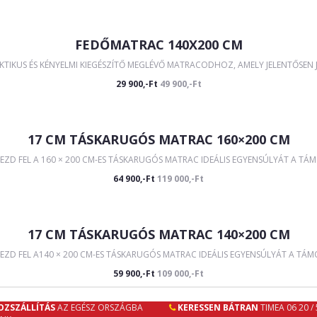
FEDŐMATRAC 140X200 CM
IKUS ÉS KÉNYELMI KIEGÉSZÍTŐ MEGLÉVŐ MATRACODHOZ, AMELY JELENTŐSEN JAV
29 900,-Ft
49 900,-Ft
17 CM TÁSKARUGÓS MATRAC 160×200 CM
EZD FEL A 160 × 200 CM-ES TÁSKARUGÓS MATRAC IDEÁLIS EGYENSÚLYÁT A TÁM
64 900,-Ft
119 000,-Ft
17 CM TÁSKARUGÓS MATRAC 140×200 CM
ZD FEL A140 × 200 CM-ES TÁSKARUGÓS MATRAC IDEÁLIS EGYENSÚLYÁT A TÁMO
59 900,-Ft
109 000,-Ft
OZSZÁLLÍTÁS
AZ EGÉSZ ORSZÁGBA
KERESSEN BÁTRAN
TIMEA 06 20 /