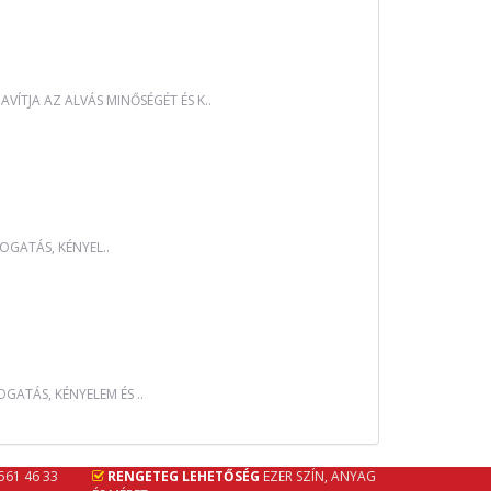
ÍTJA AZ ALVÁS MINŐSÉGÉT ÉS K..
OGATÁS, KÉNYEL..
GATÁS, KÉNYELEM ÉS ..
 561 46 33
RENGETEG LEHETŐSÉG
EZER SZÍN, ANYAG