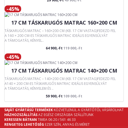
29 900,-Ft
49 900,-Ft
-45%
17 CM TÁSKARUGÓS MATRAC 160×200 CM
TÁSKARUGÓS MATRAC – 160×200 CM (KB. 17 CM VASTAG)FEDEZD FEL
A 160 × 200 CM-ES TÁSKARUGÓS MATRAC IDEÁLIS EGYENSÚLYÁT
A TÁMOGATÁS, KÉNYEL..
64 900,-Ft
119 000,-Ft
-45%
17 CM TÁSKARUGÓS MATRAC 140×200 CM
TÁSKARUGÓS MATRAC – 140×200 CM (KB. 17 CM VASTAG)FEDEZD FEL
A140 × 200 CM-ES TÁSKARUGÓS MATRAC IDEÁLIS EGYENSÚLYÁT
A TÁMOGATÁS, KÉNYELEM ÉS ..
59 900,-Ft
109 000,-Ft
SAJÁT GYÁRTÁSÚ TERMÉKEK
KÖZVETLENÜL A GYÁRTÓTÓL VÁSÁROLHAT
HÁZHOZSZÁLLÍTÁS
AZ EGÉSZ ORSZÁGBA SZÁLLÍTUNK
KERESSEN BÁTRAN
TIMEA 06 20 / 561 46 33
RENGETEG LEHETŐSÉG
EZER SZÍN, ANYAG ÉS MÉRET