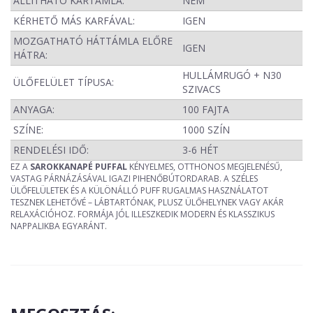
ÁLLÍTHATÓ KARTÁMLA:
NEM
KÉRHETŐ MÁS KARFÁVAL:
IGEN
MOZGATHATÓ HÁTTÁMLA ELŐRE
IGEN
HÁTRA:
HULLÁMRUGÓ + N30
ÜLŐFELÜLET TÍPUSA:
SZIVACS
ANYAGA:
100 FAJTA
SZÍNE:
1000 SZÍN
RENDELÉSI IDŐ:
3-6 HÉT
EZ A
SAROKKANAPÉ PUFFAL
KÉNYELMES, OTTHONOS MEGJELENÉSŰ,
VASTAG PÁRNÁZÁSÁVAL IGAZI PIHENŐBÚTORDARAB. A SZÉLES
ÜLŐFELÜLETEK ÉS A KÜLÖNÁLLÓ PUFF RUGALMAS HASZNÁLATOT
TESZNEK LEHETŐVÉ – LÁBTARTÓNAK, PLUSZ ÜLŐHELYNEK VAGY AKÁR
RELAXÁCIÓHOZ. FORMÁJA JÓL ILLESZKEDIK MODERN ÉS KLASSZIKUS
NAPPALIKBA EGYARÁNT.