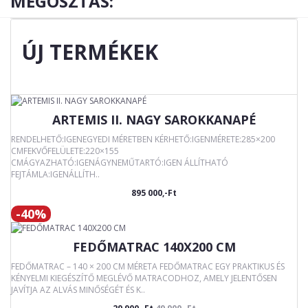
MEGOSZTÁS:
ÚJ TERMÉKEK
ARTEMIS II. NAGY SAROKKANAPÉ
RENDELHETŐ:IGENEGYEDI MÉRETBEN KÉRHETŐ:IGENMÉRETE:285×200
CMFEKVŐFELÜLETE:220×155
CMÁGYAZHATÓ:IGENÁGYNEMŰTARTÓ:IGEN ÁLLÍTHATÓ
FEJTÁMLA:IGENÁLLÍTH..
895 000,-Ft
-40%
FEDŐMATRAC 140X200 CM
FEDŐMATRAC – 140 × 200 CM MÉRETA FEDŐMATRAC EGY PRAKTIKUS ÉS
KÉNYELMI KIEGÉSZÍTŐ MEGLÉVŐ MATRACODHOZ, AMELY JELENTŐSEN
JAVÍTJA AZ ALVÁS MINŐSÉGÉT ÉS K..