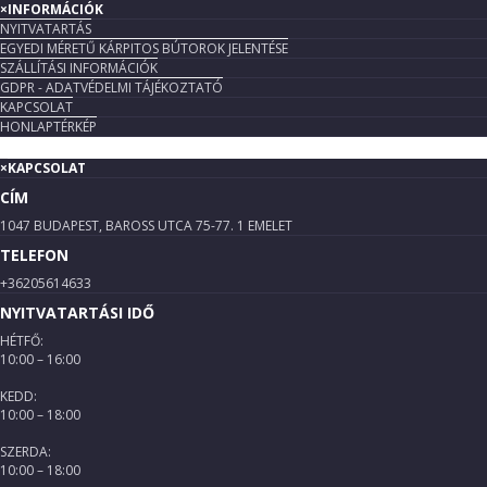
×
INFORMÁCIÓK
NYITVATARTÁS
EGYEDI MÉRETŰ KÁRPITOS BÚTOROK JELENTÉSE
SZÁLLÍTÁSI INFORMÁCIÓK
GDPR - ADATVÉDELMI TÁJÉKOZTATÓ
KAPCSOLAT
HONLAPTÉRKÉP
×
KAPCSOLAT
CÍM
1047 BUDAPEST, BAROSS UTCA 75-77. 1 EMELET
TELEFON
+36205614633
NYITVATARTÁSI IDŐ
HÉTFŐ:
10:00 – 16:00
KEDD:
10:00 – 18:00
SZERDA:
10:00 – 18:00