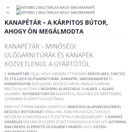
KANAPÉTÁR – A KÁRPITOS BÚTOR,
AHOGY ÖN MEGÁLMODTA
KANAPÉTÁR – MINŐSÉGI
ÜLŐGARNITÚRÁK ÉS KANAPÉK
KÖZVETLENÜL A GYÁRTÓTÓL
A
KANAPÉTÁR
CÉLJA, HOGY MINDEN OTTHONBA
KÉNYELMES, TARTÓS
ÉS STÍLUSOS ÜLŐGARNITÚRÁK
,
KANAPÉK
,
SAROKKANAPÉK
ÉS
KANAPÉÁGYAK
KERÜLJENEK, KEDVEZŐ ÁRON. KÍNÁLATUNKBAN
MEGTALÁLHATÓAK A
MODERN
,
KLASSZIKUS
,
U ALAKÚ
,
L ALAKÚ
,
VALAMINT
ÁGYNEMŰTARTÓS
KANAPÉK IS, KÜLÖNBÖZŐ MÉRETEKBEN,
SZÍNEKBEN ÉS KÁRPITVÁLASZTÉKKAL.
BEMUTATÓTERMÜNKBEN KIZÁRÓLAG
MINŐSÉGI ALAPANYAGOKBÓL
KÉSZÜLT BÚTOROKAT
KÍNÁLUNK, AMELYEK HOSSZÚ TÁVON IS
MEGŐRZIK KOMFORTJUKAT ÉS ESZTÉTIKUS MEGJELENÉSÜKET. A
KANAPÉ
VÁSÁRLÁS
NÁLUNK EGYSZERŰ ÉS BIZTONSÁGOS, LEGYEN SZÓ
AZONNAL
RAKTÁRRÓL ELÉRHETŐ ÜLŐGARNITÚRÁRÓL
VAGY
EGYEDI
MEGRENDELÉSRŐL
.