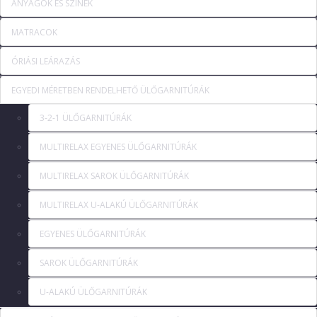
ANYAGOK ÉS SZÍNEK
MATRACOK
ÓRIÁSI LEÁRAZÁS
EGYEDI MÉRETBEN RENDELHETŐ ÜLŐGARNITÚRÁK
3-2-1 ÜLŐGARNITÚRÁK
MULTIRELAX EGYENES ÜLŐGARNITÚRÁK
MULTIRELAX SAROK ÜLŐGARNITÚRÁK
MULTIRELAX U-ALAKÚ ÜLŐGARNITÚRÁK
EGYENES ÜLŐGARNITÚRÁK
SAROK ÜLŐGARNITÚRÁK
U-ALAKÚ ÜLŐGARNITÚRÁK