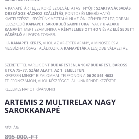
A KANAPÉTÁR TELJES KÖRŰ SZOLGÁLTATÁST NYÚJT:
SZAKTANÁCSADÁS
,
ORSZÁGOS HÁZHOZ SZÁLLÍTÁS
, PONTOS ÉS MEGBÍZHATÓ
KIVITELEZÉSSEL. SEGÍTÜNK MEGTALÁLNI AZ ÖN IGÉNYEIHEZ LEGJOBBAN
ILLESZKEDŐ
KANAPÉT
,
SAROKÜLŐGARNITÚRÁT
VAGY
U-ALAKÚ
KANAPÉT
, MERT SZÁMUNKRA A
KÉNYELMES OTTHON
ÉS AZ
ELÉGEDETT
VÁSÁRLÓ
A LEGFONTOSABB.
HA
KANAPÉT KERES
, AHOL AZ ÁR-ÉRTÉK ARÁNY, A MINŐSÉG ÉS A
MEGBÍZHATÓSÁG TALÁLKOZIK, A
KANAPÉTÁR
A LEGJOBB VÁLASZTÁS.
SZERETETTEL VÁRJUK ÖNT
BUDAPESTEN, A 1047 BUDAPEST, BAROSS
UTCA 75–77. SZÁM ALATT, AZ 1. EMELETEN
.
KERESSEN MINKET BIZALOMMAL TELEFONON A
06 20 561 4633
TELEFONSZÁMON, AHOL KÉSZSÉGGEL ÁLLUNK RENDELKEZÉSÉRE.
KELLEMES NAPOT KÍVÁNUNK!
ARTEMIS 2 MULTIRELAX NAGY
SAROKKANAPÉ
RÉGI ÁR:
895 000,-FT