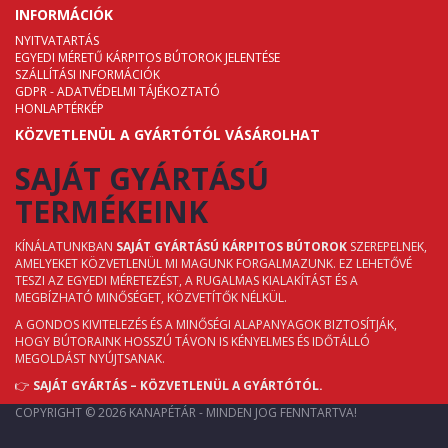
INFORMÁCIÓK
NYITVATARTÁS
EGYEDI MÉRETŰ KÁRPITOS BÚTOROK JELENTÉSE
SZÁLLÍTÁSI INFORMÁCIÓK
GDPR - ADATVÉDELMI TÁJÉKOZTATÓ
HONLAPTÉRKÉP
KÖZVETLENÜL A GYÁRTÓTÓL VÁSÁROLHAT
SAJÁT GYÁRTÁSÚ
TERMÉKEINK
KÍNÁLATUNKBAN
SAJÁT GYÁRTÁSÚ KÁRPITOS BÚTOROK
SZEREPELNEK,
AMELYEKET KÖZVETLENÜL MI MAGUNK FORGALMAZUNK. EZ LEHETŐVÉ
TESZI AZ EGYEDI MÉRETEZÉST, A RUGALMAS KIALAKÍTÁST ÉS A
MEGBÍZHATÓ MINŐSÉGET, KÖZVETÍTŐK NÉLKÜL.
A GONDOS KIVITELEZÉS ÉS A MINŐSÉGI ALAPANYAGOK BIZTOSÍTJÁK,
HOGY BÚTORAINK HOSSZÚ TÁVON IS KÉNYELMES ÉS IDŐTÁLLÓ
MEGOLDÁST NYÚJTSANAK.
👉
SAJÁT GYÁRTÁS – KÖZVETLENÜL A GYÁRTÓTÓL.
COPYRIGHT © 2026 KANAPÉTÁR - MINDEN JOG FENNTARTVA!