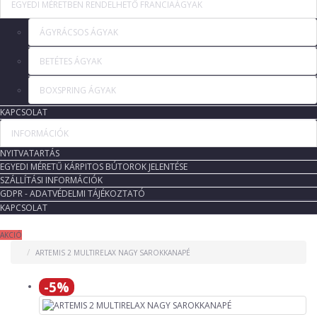
EGYEDI MÉRETBEN RENDELHETŐ FRANCIAÁGYAK
ÁGYRÁCSOS ÁGYAK
BETÉTES ÁGYAK
BOXSPRING ÁGYAK
KAPCSOLAT
INFORMÁCIÓK
NYITVATARTÁS
EGYEDI MÉRETŰ KÁRPITOS BÚTOROK JELENTÉSE
SZÁLLÍTÁSI INFORMÁCIÓK
GDPR - ADATVÉDELMI TÁJÉKOZTATÓ
KAPCSOLAT
AKCIÓ
ARTEMIS 2 MULTIRELAX NAGY SAROKKANAPÉ
-5%