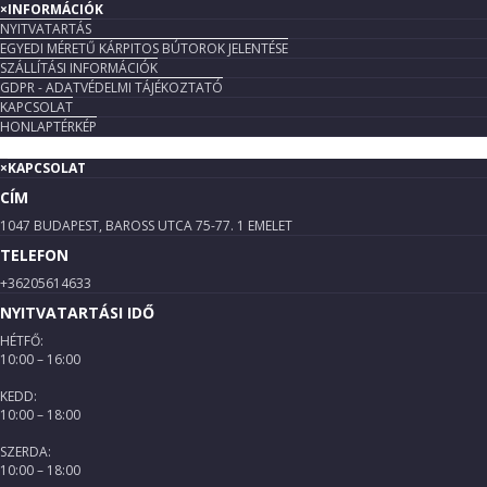
×
INFORMÁCIÓK
NYITVATARTÁS
EGYEDI MÉRETŰ KÁRPITOS BÚTOROK JELENTÉSE
SZÁLLÍTÁSI INFORMÁCIÓK
GDPR - ADATVÉDELMI TÁJÉKOZTATÓ
KAPCSOLAT
HONLAPTÉRKÉP
×
KAPCSOLAT
CÍM
1047 BUDAPEST, BAROSS UTCA 75-77. 1 EMELET
TELEFON
+36205614633
NYITVATARTÁSI IDŐ
HÉTFŐ:
10:00 – 16:00
KEDD:
10:00 – 18:00
SZERDA:
10:00 – 18:00