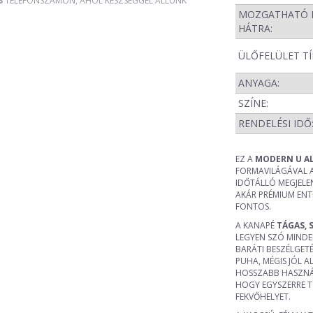
3
TELEFONSZÁMON, AHOL KÉSZSÉGGEL ÁLLUNK
MOZGATHATÓ 
HÁTRA:
ÜLŐFELÜLET TÍ
ANYAGA:
SZÍNE:
RENDELÉSI IDŐ
EZ A
MODERN U A
FORMAVILÁGÁVAL AZ
IDŐTÁLLÓ MEGJELE
AKÁR PRÉMIUM ENTE
FONTOS.
A KANAPÉ
TÁGAS, 
LEGYEN SZÓ MINDE
BARÁTI BESZÉLGET
PUHA, MÉGIS JÓL 
HOSSZABB HASZNÁLA
HOGY EGYSZERRE T
FEKVŐHELYET.