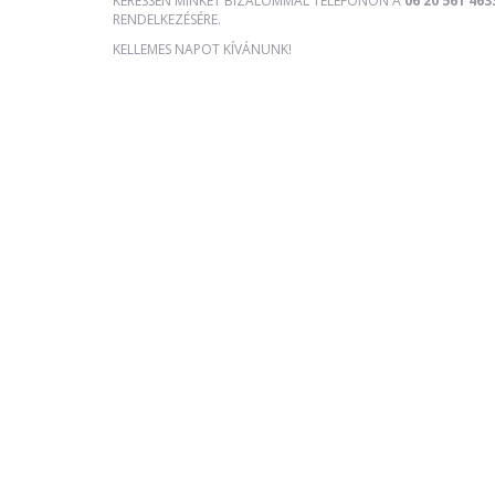
KERESSEN MINKET BIZALOMMAL TELEFONON A
06 20 561 463
RENDELKEZÉSÉRE.
KELLEMES NAPOT KÍVÁNUNK!