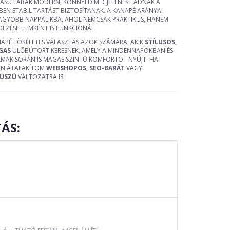
TÁSÚ LÁBAK MODERN, KÖNNYED MEGJELENÉST ADNAK A
EN STABIL TARTÁST BIZTOSÍTANAK. A KANAPÉ ARÁNYAI
 NAGYOBB NAPPALIKBA, AHOL NEMCSAK PRAKTIKUS, HANEM
EZÉSI ELEMKÉNT IS FUNKCIONÁL.
NAPÉ TÖKÉLETES VÁLASZTÁS AZOK SZÁMÁRA, AKIK
STÍLUSOS,
GAS
ÜLŐBÚTORT KERESNEK, AMELY A MINDENNAPOKBAN ÉS
MAK SORÁN IS MAGAS SZINTŰ KOMFORTOT NYÚJT. HA
SEN ÁTALAKÍTOM
WEBSHOPOS, SEO-BARÁT
VAGY
KUSZÚ
VÁLTOZATRA IS.
ÁS: