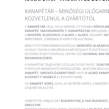
KANAPÉTÁR – MINŐSÉGI ÜLŐGARN
KÖZVETLENÜL A GYÁRTÓTÓL
A
KANAPÉTÁR
CÉLJA, HOGY MINDEN OTTHONBA
KÉNYELME
KANAPÉK
,
SAROKKANAPÉK
ÉS
KANAPÉÁGYAK
KERÜLJENEK
A
MODERN
,
KLASSZIKUS
,
U ALAKÚ
,
L ALAKÚ
, VALAMINT
ÁG
MÉRETEKBEN, SZÍNEKBEN ÉS KÁRPITVÁLASZTÉKKAL.
BEMUTATÓTERMÜNKBEN KIZÁRÓLAG
MINŐSÉGI ALAPANY
HOSSZÚ TÁVON IS MEGŐRZIK KOMFORTJUKAT ÉS ESZTÉTIKUS 
EGYSZERŰ ÉS BIZTONSÁGOS, LEGYEN SZÓ
AZONNAL RAKTÁ
MEGRENDELÉSRŐL
.
A KANAPÉTÁR TELJES KÖRŰ SZOLGÁLTATÁST NYÚJT:
SZAKTA
PONTOS ÉS MEGBÍZHATÓ KIVITELEZÉSSEL. SEGÍTÜNK MEGTAL
KANAPÉT
,
SAROKÜLŐGARNITÚRÁT
VAGY
U-ALAKÚ KANAP
ELÉGEDETT VÁSÁRLÓ
A LEGFONTOSABB.
HA
KANAPÉT KERES
, AHOL AZ ÁR-ÉRTÉK ARÁNY, A MINŐSÉG
LEGJOBB VÁLASZTÁS.
SZERETETTEL VÁRJUK ÖNT
BUDAPESTEN, A 1047 BUDAPEST, 
EMELETEN
.