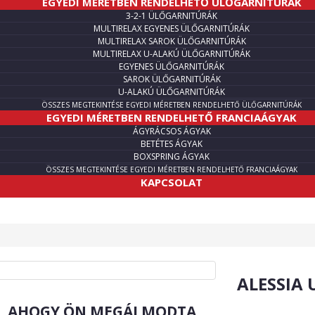
EGYEDI MÉRETBEN RENDELHETŐ ÜLŐGARNITÚRÁK
3-2-1 ÜLŐGARNITÚRÁK
MULTIRELAX EGYENES ÜLŐGARNITÚRÁK
MULTIRELAX SAROK ÜLŐGARNITÚRÁK
MULTIRELAX U-ALAKÚ ÜLŐGARNITÚRÁK
EGYENES ÜLŐGARNITÚRÁK
SAROK ÜLŐGARNITÚRÁK
U-ALAKÚ ÜLŐGARNITÚRÁK
ÖSSZES MEGTEKINTÉSE EGYEDI MÉRETBEN RENDELHETŐ ÜLŐGARNITÚRÁK
EGYEDI MÉRETBEN RENDELHETŐ FRANCIAÁGYAK
ÁGYRÁCSOS ÁGYAK
BETÉTES ÁGYAK
BOXSPRING ÁGYAK
ÖSSZES MEGTEKINTÉSE EGYEDI MÉRETBEN RENDELHETŐ FRANCIAÁGYAK
KAPCSOLAT
ALESSIA 
R, AHOGY ÖN MEGÁLMODTA