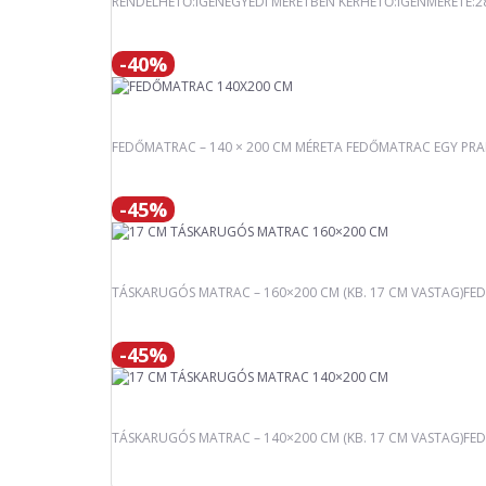
RENDELHETŐ:IGENEGYEDI MÉRETBEN KÉRHETŐ:IGENMÉRETE:
-40%
FEDŐMATRAC – 140 × 200 CM MÉRETA FEDŐMATRAC EGY PRAKT
-45%
TÁSKARUGÓS MATRAC – 160×200 CM (KB. 17 CM VASTAG)FED
-45%
TÁSKARUGÓS MATRAC – 140×200 CM (KB. 17 CM VASTAG)FEDE