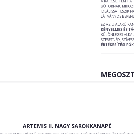
A KARCSÚ, FÉM HA
BÚTORNAK, MIKÖZB
IDEÁLISSÁ TESZIK
LÁTVÁNYOS BEREND
EZ AZ U ALAKÚ KA
KÉNYELMES ÉS TÁ
KÜLÖNLEGES ALKAL
SZERETNÉD, SZÍVE
ÉRTÉKESÍTÉSI FÓ
MEGOSZT
ARTEMIS II. NAGY SAROKKANAPÉ