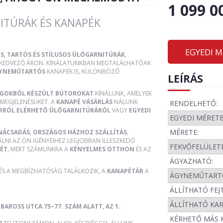
1 099 0
ITÚRÁK ÉS KANAPÉK
EGYEDI 
S, TARTÓS ÉS STÍLUSOS ÜLŐGARNITÚRÁK
,
, KEDVEZŐ ÁRON. KÍNÁLATUNKBAN MEGTALÁLHATÓAK
YNEMŰTARTÓS
KANAPÉK IS, KÜLÖNBÖZŐ
LEÍRÁS
AGOKBÓL KÉSZÜLT BÚTOROKAT
KÍNÁLUNK, AMELYEK
MEGJELENÉSÜKET. A
KANAPÉ VÁSÁRLÁS
NÁLUNK
RENDELHETŐ:
RRÓL ELÉRHETŐ ÜLŐGARNITÚRÁRÓL
VAGY
EGYEDI
EGYEDI MÉRET
MÉRETE:
NÁCSADÁS
,
ORSZÁGOS HÁZHOZ SZÁLLÍTÁS
,
ÁLNI AZ ÖN IGÉNYEIHEZ LEGJOBBAN ILLESZKEDŐ
FEKVŐFELÜLETE
ÉT
, MERT SZÁMUNKRA A
KÉNYELMES OTTHON
ÉS AZ
ÁGYAZHATÓ:
 ÉS A MEGBÍZHATÓSÁG TALÁLKOZIK, A
KANAPÉTÁR
A
ÁGYNEMŰTART
ÁLLÍTHATÓ FEJ
ÁLLÍTHATÓ KA
BAROSS UTCA 75–77. SZÁM ALATT, AZ 1.
KÉRHETŐ MÁS 