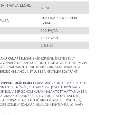
HÁTTÁMLA ELŐRE
NEM
HULLÁMRUGÓ + N30
PUSA:
SZIVACS
100 FAJTA
1000 SZÍN
:
3-6 HÉT
LAKÚ KANAPÉ
ELEGÁNS KÉK SZÍNÉVEL ÉS LETISZTULT
ONNAL A NAPPALI KÖZPONTI ELEMÉVÉ VÁLIK. FRISS, MÉGIS
NÉSE KIVÁLÓAN ILLESZKEDIK MODERN, SKANDINÁV VAGY
RIŐRÖKBE, AHOL A STÍLUS ÉS A KÉNYELEM EGYARÁNT
STEPPELT ÜLŐFELÜLETE
MAXIMÁLIS KOMFORTOT BIZTOSÍT,
NNAPI PIHENÉSRŐL, CSALÁDI ÖSSZEJÖVETELEKRŐL VAGY
ÉSEKRŐL. AZ ERGONOMIKUSAN KIALAKÍTOTT HÁTTÁMLA ÉS A
ALÁTÁMASZTÓ PÁRNÁZÁS KÉNYELMES TESTTARTÁST NYÚJT
T SORÁN IS. AZ U ALAKÚ KIALAKÍTÁS LEHETŐVÉ TESZI,
ÖBB SZEMÉLY SZÁMÁRA KÍNÁLJON KÉNYELMES ÜLŐ- VAGY