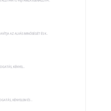
LLÍTHATÓ FEJTÁMLA:IGENÁLLÍTH..
ÍTJA AZ ALVÁS MINŐSÉGÉT ÉS K..
OGATÁS, KÉNYEL..
GATÁS, KÉNYELEM ÉS ..