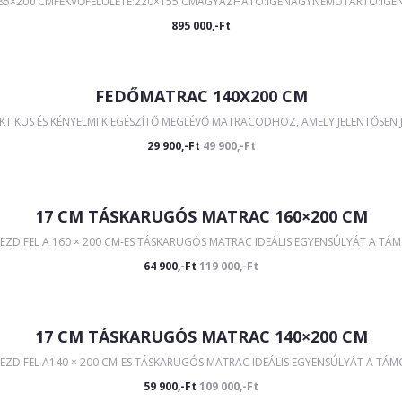
285×200 CMFEKVŐFELÜLETE:220×155 CMÁGYAZHATÓ:IGENÁGYNEMŰTARTÓ:IGEN Á
895 000,-Ft
FEDŐMATRAC 140X200 CM
IKUS ÉS KÉNYELMI KIEGÉSZÍTŐ MEGLÉVŐ MATRACODHOZ, AMELY JELENTŐSEN JAV
29 900,-Ft
49 900,-Ft
17 CM TÁSKARUGÓS MATRAC 160×200 CM
EZD FEL A 160 × 200 CM-ES TÁSKARUGÓS MATRAC IDEÁLIS EGYENSÚLYÁT A TÁM
64 900,-Ft
119 000,-Ft
17 CM TÁSKARUGÓS MATRAC 140×200 CM
ZD FEL A140 × 200 CM-ES TÁSKARUGÓS MATRAC IDEÁLIS EGYENSÚLYÁT A TÁMO
59 900,-Ft
109 000,-Ft