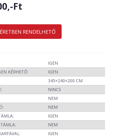
00,-Ft
MÉRETBEN RENDELHETŐ
IGEN
BEN KÉRHETŐ:
IGEN
345×240×200 CM
:
NINCS
NEM
Ó:
NEM
TÁMLA:
IGEN
RTÁMLA:
NEM
KARFÁVAL:
IGEN