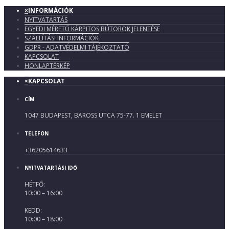
×
INFORMÁCIÓK
NYITVATARTÁS
EGYEDI MÉRETŰ KÁRPITOS BÚTOROK JELENTÉSE
SZÁLLÍTÁSI INFORMÁCIÓK
GDPR - ADATVÉDELMI TÁJÉKOZTATÓ
KAPCSOLAT
HONLAPTÉRKÉP
×
KAPCSOLAT
CÍM
1047 BUDAPEST, BAROSS UTCA 75-77. 1 EMELET
TELEFON
+36205614633
NYITVATARTÁSI IDŐ
HÉTFŐ:
10:00 – 16:00
KEDD:
10:00 – 18:00