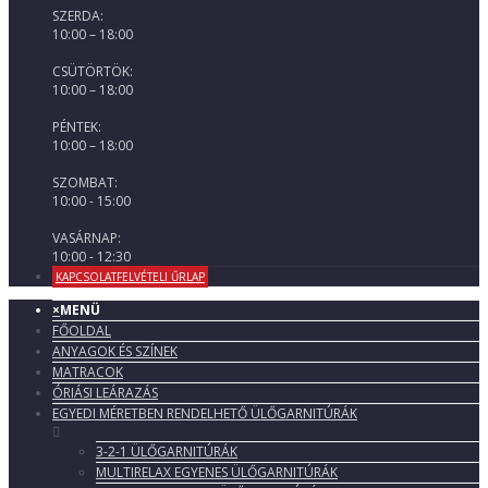
SZERDA:
10:00 – 18:00
CSÜTÖRTÖK:
10:00 – 18:00
PÉNTEK:
10:00 – 18:00
SZOMBAT:
10:00 - 15:00
VASÁRNAP:
10:00 - 12:30
KAPCSOLATFELVÉTELI ŰRLAP
×
MENÜ
FŐOLDAL
ANYAGOK ÉS SZÍNEK
MATRACOK
ÓRIÁSI LEÁRAZÁS
EGYEDI MÉRETBEN RENDELHETŐ ÜLŐGARNITÚRÁK
3-2-1 ÜLŐGARNITÚRÁK
MULTIRELAX EGYENES ÜLŐGARNITÚRÁK