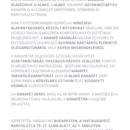
KLASSZIKUS
,
U ALAKÚ
,
L ALAKÚ
, VALAMINT
ÁGYNEMŰTARTÓS
KANAPÉK IS, KÜLÖNBÖZŐ MÉRETEKBEN, SZÍNEKBEN ÉS
KÁRPITVÁLASZTÉKKAL.
BEMUTATÓTERMÜNKBEN KIZÁRÓLAG
MINŐSÉGI
ALAPANYAGOKBÓL KÉSZÜLT BÚTOROKAT
KÍNÁLUNK, AMELYEK
HOSSZÚ TÁVON IS MEGŐRZIK KOMFORTJUKAT ÉS ESZTÉTIKUS
MEGJELENÉSÜKET. A
KANAPÉ VÁSÁRLÁS
NÁLUNK EGYSZERŰ ÉS
BIZTONSÁGOS, LEGYEN SZÓ
AZONNAL RAKTÁRRÓL ELÉRHETŐ
ÜLŐGARNITÚRÁRÓL
VAGY
EGYEDI MEGRENDELÉSRŐL
.
A KANAPÉTÁR TELJES KÖRŰ SZOLGÁLTATÁST NYÚJT:
SZAKTANÁCSADÁS
,
ORSZÁGOS HÁZHOZ SZÁLLÍTÁS
, PONTOS
ÉS MEGBÍZHATÓ KIVITELEZÉSSEL. SEGÍTÜNK MEGTALÁLNI AZ ÖN
IGÉNYEIHEZ LEGJOBBAN ILLESZKEDŐ
KANAPÉT
,
SAROKÜLŐGARNITÚRÁT
VAGY
U-ALAKÚ KANAPÉT
, MERT
SZÁMUNKRA A
KÉNYELMES OTTHON
ÉS AZ
ELÉGEDETT
VÁSÁRLÓ
A LEGFONTOSABB.
HA
KANAPÉT KERES
, AHOL AZ ÁR-ÉRTÉK ARÁNY, A MINŐSÉG ÉS A
MEGBÍZHATÓSÁG TALÁLKOZIK, A
KANAPÉTÁR
A LEGJOBB
VÁLASZTÁS.
SZERETETTEL VÁRJUK ÖNT
BUDAPESTEN, A 1047 BUDAPEST,
BAROSS UTCA 75–77. SZÁM ALATT, AZ 1. EMELETEN
.