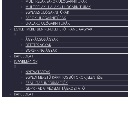
MULTIRELAX SAROK ÜLŐGARNITÚRÁK
MULTIRELAX U-ALAKÚ ÜLŐGARNITÚRÁK
EGYENES ÜLŐGARNITÚRÁK
SAROK ÜLŐGARNITÚRÁK
U-ALAKÚ ÜLŐGARNITÚRÁK
EGYEDI MÉRETBEN RENDELHETŐ FRANCIAÁGYAK
ÁGYRÁCSOS ÁGYAK
BETÉTES ÁGYAK
BOXSPRING ÁGYAK
KAPCSOLAT
INFORMÁCIÓK
NYITVATARTÁS
EGYEDI MÉRETŰ KÁRPITOS BÚTOROK JELENTÉSE
SZÁLLÍTÁSI INFORMÁCIÓK
GDPR - ADATVÉDELMI TÁJÉKOZTATÓ
KAPCSOLAT