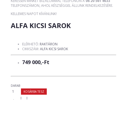
KERESSEN MINKET BIZALOMMAL TELEFONON A
06 20 561 4633
TELEFONSZÁMON, AHOL KÉSZSÉGGEL ÁLLUNK RENDELKEZÉSÉRE.
KELLEMES NAPOT KÍVÁNUNK!
ALFA KICSI SAROK
ELÉRHETŐ:
RAKTÁRON
CIKKSZÁM:
ALFA KICSI SAROK
749 000,-Ft
DARAB
KOSÁRBA TESZ