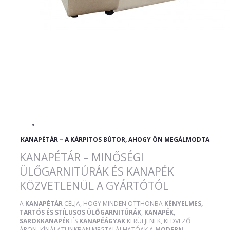
KANAPÉTÁR – A KÁRPITOS BÚTOR, AHOGY ÖN MEGÁLMODTA
KANAPÉTÁR – MINŐSÉGI
ÜLŐGARNITÚRÁK ÉS KANAPÉK
KÖZVETLENÜL A GYÁRTÓTÓL
A
KANAPÉTÁR
CÉLJA, HOGY MINDEN OTTHONBA
KÉNYELMES,
TARTÓS ÉS STÍLUSOS ÜLŐGARNITÚRÁK
,
KANAPÉK
,
SAROKKANAPÉK
ÉS
KANAPÉÁGYAK
KERÜLJENEK, KEDVEZŐ
ÁRON. KÍNÁLATUNKBAN MEGTALÁLHATÓAK A
MODERN
,