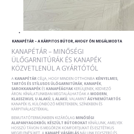
KANAPÉTÁR – A KÁRPITOS BÚTOR, AHOGY ÖN MEGÁLMODTA
KANAPÉTÁR – MINŐSÉGI
ÜLŐGARNITÚRÁK ÉS KANAPÉK
KÖZVETLENÜL A GYÁRTÓTÓL
A
KANAPÉTÁR
CÉLJA, HOGY MINDEN OTTHONBA
KÉNYELMES,
TARTÓS ÉS STÍLUSOS ÜLŐGARNITÚRÁK
,
KANAPÉK
,
SAROKKANAPÉK
ÉS
KANAPÉÁGYAK
KERÜLJENEK, KEDVEZŐ
ÁRON. KÍNÁLATUNKBAN MEGTALÁLHATÓAK A
MODERN
,
KLASSZIKUS
,
U ALAKÚ
,
L ALAKÚ
, VALAMINT
ÁGYNEMŰTARTÓS
KANAPÉK IS, KÜLÖNBÖZŐ MÉRETEKBEN, SZÍNEKBEN ÉS
KÁRPITVÁLASZTÉKKAL.
BEMUTATÓTERMÜNKBEN KIZÁRÓLAG
MINŐSÉGI
ALAPANYAGOKBÓL KÉSZÜLT BÚTOROKAT
KÍNÁLUNK, AMELYEK
HOSSZÚ TÁVON IS MEGŐRZIK KOMFORTJUKAT ÉS ESZTÉTIKUS
MEGJELENÉSÜKET. A
KANAPÉ VÁSÁRLÁS
NÁLUNK EGYSZERŰ ÉS