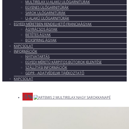
MULTIRELAX U-ALAKÚ ÜLŐGARNITÚRÁK
EGYENES ÜLŐGARNITÚRÁK
SAROK ÜLŐGARNITÚRÁK
U-ALAKÚ ÜLŐGARNITÚRÁK
EGYEDI MÉRETBEN RENDELHETŐ FRANCIAÁGYAK
ÁGYRÁCSOS ÁGYAK
BETÉTES ÁGYAK
BOXSPRING ÁGYAK
KAPCSOLAT
INFORMÁCIÓK
NYITVATARTÁS
EGYEDI MÉRETŰ KÁRPITOS BÚTOROK JELENTÉSE
SZÁLLÍTÁSI INFORMÁCIÓK
GDPR - ADATVÉDELMI TÁJÉKOZTATÓ
KAPCSOLAT
-5%