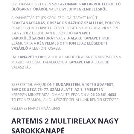
BIZTONSÁGOS, LEGYEN SZÓ
AZONNAL RAKTÁRRÓL ELÉRHETŐ
ÜLŐGARNITÚRÁRÓL
VAGY
EGYEDI MEGRENDELÉSRŐL
.
A KANAPÉTÁR TELJES KÖRŰ SZOLGÁLTATÁST NYÚJT:
SZAKTANÁCSADÁS
,
ORSZÁGOS HÁZHOZ SZÁLLÍTÁS
, PONTOS
ÉS MEGBÍZHATÓ KIVITELEZÉSSEL. SEGÍTÜNK MEGTALÁLNI AZ ÖN
IGÉNYEIHEZ LEGJOBBAN ILLESZKEDŐ
KANAPÉT
,
SAROKÜLŐGARNITÚRÁT
VAGY
U-ALAKÚ KANAPÉT
, MERT
SZÁMUNKRA A
KÉNYELMES OTTHON
ÉS AZ
ELÉGEDETT
VÁSÁRLÓ
A LEGFONTOSABB.
HA
KANAPÉT KERES
, AHOL AZ ÁR-ÉRTÉK ARÁNY, A MINŐSÉG ÉS A
MEGBÍZHATÓSÁG TALÁLKOZIK, A
KANAPÉTÁR
A LEGJOBB
VÁLASZTÁS.
SZERETETTEL VÁRJUK ÖNT
BUDAPESTEN, A 1047 BUDAPEST,
BAROSS UTCA 75–77. SZÁM ALATT, AZ 1. EMELETEN
.
KERESSEN MINKET BIZALOMMAL TELEFONON A
06 20 561 4633
TELEFONSZÁMON, AHOL KÉSZSÉGGEL ÁLLUNK RENDELKEZÉSÉRE.
KELLEMES NAPOT KÍVÁNUNK!
ARTEMIS 2 MULTIRELAX NAGY
SAROKKANAPÉ