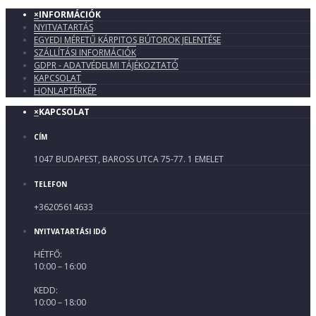
×
INFORMÁCIÓK
NYITVATARTÁS
EGYEDI MÉRETŰ KÁRPITOS BÚTOROK JELENTÉSE
SZÁLLÍTÁSI INFORMÁCIÓK
GDPR - ADATVÉDELMI TÁJÉKOZTATÓ
KAPCSOLAT
HONLAPTÉRKÉP
×
KAPCSOLAT
CÍM
1047 BUDAPEST, BAROSS UTCA 75-77. 1 EMELET
TELEFON
+36205614633
NYITVATARTÁSI IDŐ
HÉTFŐ:
10:00 – 16:00
KEDD:
10:00 – 18:00