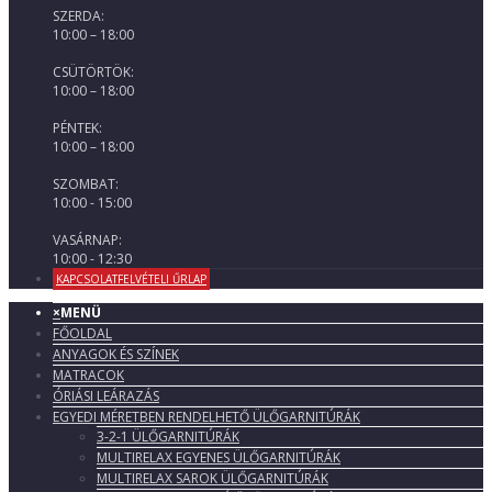
SZERDA:
10:00 – 18:00
CSÜTÖRTÖK:
10:00 – 18:00
PÉNTEK:
10:00 – 18:00
SZOMBAT:
10:00 - 15:00
VASÁRNAP:
10:00 - 12:30
KAPCSOLATFELVÉTELI ŰRLAP
×
MENÜ
FŐOLDAL
ANYAGOK ÉS SZÍNEK
MATRACOK
ÓRIÁSI LEÁRAZÁS
EGYEDI MÉRETBEN RENDELHETŐ ÜLŐGARNITÚRÁK
3-2-1 ÜLŐGARNITÚRÁK
MULTIRELAX EGYENES ÜLŐGARNITÚRÁK
MULTIRELAX SAROK ÜLŐGARNITÚRÁK